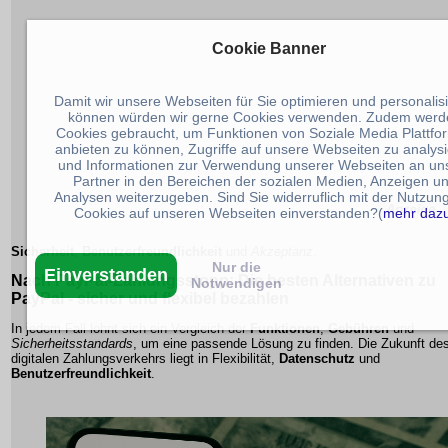
Cookie Banner
Damit wir unsere Webseiten für Sie optimieren und personalis
können würden wir gerne Cookies verwenden. Zudem werd
Cookies gebraucht, um Funktionen von Soziale Media Plattfo
anbieten zu können, Zugriffe auf unsere Webseiten zu analys
und Informationen zur Verwendung unserer Webseiten an un
Partner in den Bereichen der sozialen Medien, Anzeigen u
Analysen weiterzugeben. Sind Sie widerruflich mit der Nutzun
Cookies auf unseren Webseiten einverstanden?(
mehr daz
Sicherheit
,
Benutzerfreundlichkeit
und
Akzeptanz
.
Nur die
Einverstanden
Nach PayPal-Zahlungsstopp: Die besten Alternativen zu
Notwendigen
PayPal - sicher und flexibel bezahlen
In jedem Fall lohnt sich ein Vergleich der
Funktionen
,
Gebühren
und
Sicherheitsstandards
, um eine passende Lösung zu finden. Die Zukunft de
digitalen Zahlungsverkehrs liegt in
Flexibilität
,
Datenschutz
und
Benutzerfreundlichkeit
.