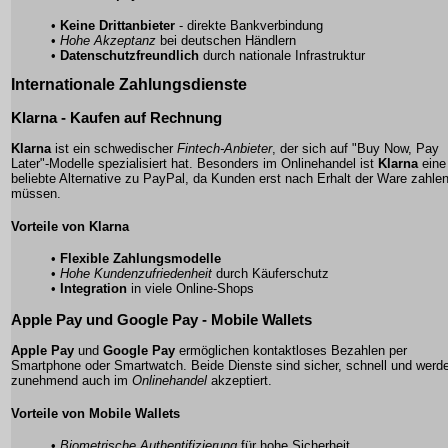
•
Keine Drittanbieter
- direkte Bankverbindung
•
Hohe Akzeptanz
bei deutschen Händlern
•
Datenschutzfreundlich
durch nationale Infrastruktur
Internationale Zahlungsdienste
Klarna - Kaufen auf Rechnung
Klarna
ist ein schwedischer
Fintech-Anbieter
, der sich auf "Buy Now, Pay
Later"-Modelle spezialisiert hat. Besonders im Onlinehandel ist
Klarna
eine
beliebte Alternative zu
PayPal
, da Kunden erst nach Erhalt der Ware zahle
müssen.
Vorteile von Klarna
•
Flexible Zahlungsmodelle
•
Hohe Kundenzufriedenheit
durch Käuferschutz
•
Integration
in viele Online-Shops
Apple Pay und Google Pay - Mobile Wallets
Apple Pay
und
Google Pay
ermöglichen kontaktloses Bezahlen per
Smartphone oder Smartwatch. Beide Dienste sind sicher, schnell und werd
zunehmend auch im
Onlinehandel
akzeptiert.
Vorteile von Mobile Wallets
•
Biometrische Authentifizierung
für hohe Sicherheit