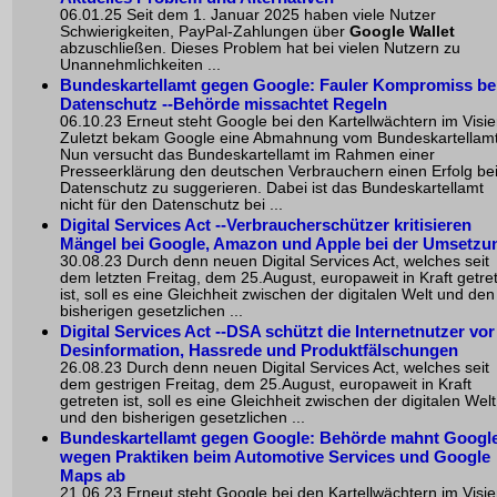
06.01.25 Seit dem 1. Januar 2025 haben viele Nutzer
Schwierigkeiten, PayPal-Zahlungen über
Google Wallet
abzuschließen. Dieses Problem hat bei vielen Nutzern zu
Unannehmlichkeiten ...
Bundeskartellamt gegen Google: Fauler Kompromiss b
Datenschutz --Behörde missachtet Regeln
06.10.23 Erneut steht Google bei den Kartellwächtern im Visie
Zuletzt bekam Google eine Abmahnung vom Bundeskartellamt
Nun versucht das Bundeskartellamt im Rahmen einer
Presseerklärung den deutschen Verbrauchern einen Erfolg be
Datenschutz zu suggerieren. Dabei ist das Bundeskartellamt
nicht für den Datenschutz bei ...
Digital Services Act --Verbraucherschützer kritisieren
Mängel bei Google, Amazon und Apple bei der Umsetzu
30.08.23 Durch denn neuen Digital Services Act, welches seit
dem letzten Freitag, dem 25.August, europaweit in Kraft getre
ist, soll es eine Gleichheit zwischen der digitalen Welt und den
bisherigen gesetzlichen ...
Digital Services Act --DSA schützt die Internetnutzer vor
Desinformation, Hassrede und Produktfälschungen
26.08.23 Durch denn neuen Digital Services Act, welches seit
dem gestrigen Freitag, dem 25.August, europaweit in Kraft
getreten ist, soll es eine Gleichheit zwischen der digitalen Welt
und den bisherigen gesetzlichen ...
Bundeskartellamt gegen Google: Behörde mahnt Googl
wegen Praktiken beim Automotive Services und Google
Maps ab
21.06.23 Erneut steht Google bei den Kartellwächtern im Visie