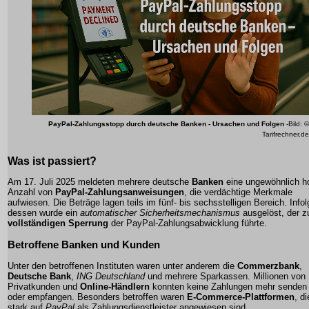
PayPal-Zahlungsstopp durch deutsche Banken - Ursachen und Folgen
-Bild: ©
Tarifrechner.de
Was ist passiert?
Am 17. Juli 2025 meldeten mehrere deutsche
Banken
eine ungewöhnlich h
Anzahl von
PayPal-Zahlungsanweisungen
, die verdächtige Merkmale
aufwiesen. Die Beträge lagen teils im fünf- bis sechsstelligen Bereich. Infol
dessen wurde ein
automatischer Sicherheitsmechanismus
ausgelöst, der z
vollständigen Sperrung
der PayPal-Zahlungsabwicklung führte.
Betroffene Banken und Kunden
Unter den betroffenen Instituten waren unter anderem die
Commerzbank
,
Deutsche Bank
,
ING Deutschland
und mehrere Sparkassen. Millionen von
Privatkunden
und
Online-Händlern
konnten keine Zahlungen mehr senden
oder empfangen. Besonders betroffen waren
E-Commerce-Plattformen
, di
stark auf
PayPal
als Zahlungsdienstleister angewiesen sind.