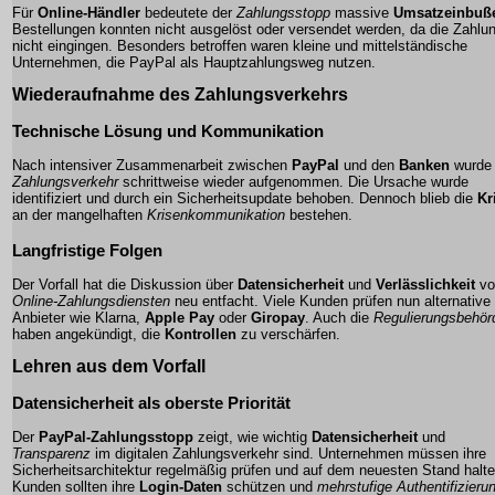
Für
Online-Händler
bedeutete der
Zahlungsstopp
massive
Umsatzeinbuß
Bestellungen konnten nicht ausgelöst oder versendet werden, da die Zahlu
nicht eingingen. Besonders betroffen waren kleine und mittelständische
Unternehmen, die
PayPal
als Hauptzahlungsweg nutzen.
Wiederaufnahme des Zahlungsverkehrs
Technische Lösung und Kommunikation
Nach intensiver Zusammenarbeit zwischen
PayPal
und den
Banken
wurde 
Zahlungsverkehr
schrittweise wieder aufgenommen. Die Ursache wurde
identifiziert und durch ein
Sicherheitsupdate
behoben. Dennoch blieb die
Kr
an der mangelhaften
Krisenkommunikation
bestehen.
Langfristige Folgen
Der Vorfall hat die Diskussion über
Datensicherheit
und
Verlässlichkeit
vo
Online-Zahlungsdiensten
neu entfacht. Viele Kunden prüfen nun alternative
Anbieter wie
Klarna
,
Apple Pay
oder
Giropay
. Auch die
Regulierungsbehör
haben angekündigt, die
Kontrollen
zu verschärfen.
Lehren aus dem Vorfall
Datensicherheit als oberste Priorität
Der
PayPal-Zahlungsstopp
zeigt, wie wichtig
Datensicherheit
und
Transparenz
im digitalen Zahlungsverkehr sind. Unternehmen müssen ihre
Sicherheitsarchitektur
regelmäßig prüfen und auf dem neuesten Stand halte
Kunden sollten ihre
Login-Daten
schützen und
mehrstufige Authentifizieru