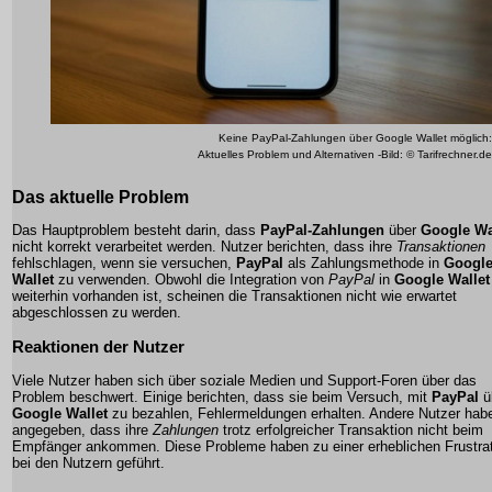
Keine PayPal-Zahlungen über Google Wallet möglich:
Aktuelles Problem und Alternativen -Bild: © Tarifrechner.de
Das aktuelle Problem
Das Hauptproblem besteht darin, dass
PayPal-Zahlungen
über
Google Wa
nicht korrekt verarbeitet werden. Nutzer berichten, dass ihre
Transaktionen
fehlschlagen, wenn sie versuchen,
PayPal
als Zahlungsmethode in
Googl
Wallet
zu verwenden. Obwohl die Integration von
PayPal
in
Google Wallet
weiterhin vorhanden ist, scheinen die Transaktionen nicht wie erwartet
abgeschlossen zu werden.
Reaktionen der Nutzer
Viele Nutzer haben sich über soziale Medien und Support-Foren über das
Problem beschwert. Einige berichten, dass sie beim Versuch, mit
PayPal
ü
Google Wallet
zu bezahlen, Fehlermeldungen erhalten. Andere Nutzer hab
angegeben, dass ihre
Zahlungen
trotz erfolgreicher Transaktion nicht beim
Empfänger ankommen. Diese Probleme haben zu einer erheblichen Frustra
bei den Nutzern geführt.