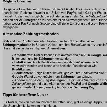
Mögliche Ursachen
Die genaue Ursache des Problems ist derzeit unklar. Es könnte sich um ei
technisches Problem entweder auf Seiten von
PayPal
oder
Google Wallet
handeln. Es ist auch möglich, dass Änderungen an den
Sicherheitsprotokol
oder an der
API-Integration
zu den aktuellen Schwierigkeiten führen. Bishe
haben weder
PayPal
noch
Google
eine offizielle Erklärung zu diesem Prob
abgegeben.
Alternative Zahlungsmethoden
Während das Problem weiterhin besteht, sollten Nutzer alternative
Zahlungsmethoden
in Betracht ziehen, um ihre
Transaktionen
abzuschlie
Hier sind einige der verfügbaren
Alternativen
:
•
Kreditkarten:
Nutzer können ihre
Kreditkarten
direkt in
Google Wal
hinterlegen und für
Zahlungen
verwenden.
•
Debitkarten:
Auch Debitkarten können als
Zahlungsmethode
verwendet werden und bieten eine ähnliche Funktionalität wie
Kreditkarten
.
•
Bankkonten:
Einige Nutzer bevorzugen es, ihre
Bankkonten
direkt
Google Wallet
zu verknüpfen, um
Zahlungen
zu tätigen.
•
Andere mobile Zahlungslösungen:
Es gibt eine Vielzahl von
mob
Zahlungslösungen
, die als Alternativen zu
PayPal
und
Google Wall
genutzt werden können, wie
Apple Pay
oder
Samsung Pay
.
Tipps für betroffene Nutzer
Für Nutzer, die von diesem Problem betroffen sind, gibt es einige
Tipps
, u
die Unannehmlichkeiten zu minimieren: