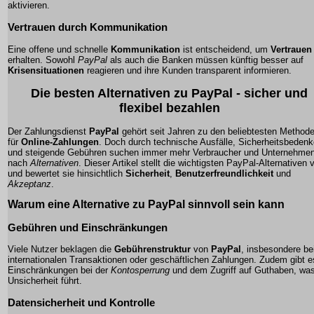
aktivieren.
Vertrauen durch Kommunikation
Eine offene und schnelle
Kommunikation
ist entscheidend, um
Vertrauen
erhalten. Sowohl
PayPal
als auch die
Banken
müssen künftig besser auf
Krisensituationen
reagieren und ihre Kunden transparent informieren.
Die besten Alternativen zu PayPal - sicher und
flexibel bezahlen
Der Zahlungsdienst
PayPal
gehört seit Jahren zu den beliebtesten Method
für
Online-Zahlungen
. Doch durch technische Ausfälle, Sicherheitsbeden
und steigende Gebühren suchen immer mehr Verbraucher und Unternehme
nach
Alternativen
. Dieser Artikel stellt die wichtigsten
PayPal-Alternativen
v
und bewertet sie hinsichtlich
Sicherheit
,
Benutzerfreundlichkeit
und
Akzeptanz
.
Warum eine Alternative zu PayPal sinnvoll sein kann
Gebühren und Einschränkungen
Viele Nutzer beklagen die
Gebührenstruktur
von
PayPal
, insbesondere be
internationalen Transaktionen oder geschäftlichen Zahlungen. Zudem gibt e
Einschränkungen bei der
Kontosperrung
und dem Zugriff auf Guthaben, wa
Unsicherheit führt.
Datensicherheit und Kontrolle