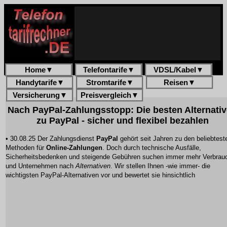
Home
▼
Telefontarife
▼
VDSL/Kabel
▼
Handytarife
▼
Stromtarife
▼
Reisen
▼
Versicherung
▼
Preisvergleich
▼
Nach PayPal-Zahlungsstopp: Die besten Alternati
zu PayPal - sicher und flexibel bezahlen
• 30.08.25 Der Zahlungsdienst
PayPal
gehört seit Jahren zu den beliebtest
Methoden für
Online-Zahlungen
. Doch durch technische Ausfälle,
Sicherheitsbedenken und steigende Gebühren suchen immer mehr Verbrau
und Unternehmen nach
Alternativen
. Wir stellen Ihnen -wie immer- die
wichtigsten
PayPal-Alternativen
vor und bewertet sie hinsichtlich