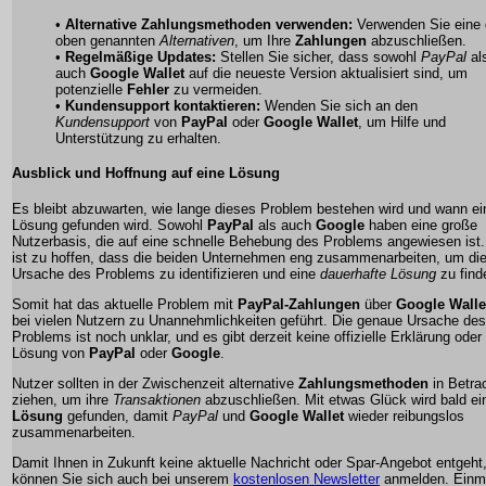
•
Alternative Zahlungsmethoden verwenden:
Verwenden Sie eine 
oben genannten
Alternativen
, um Ihre
Zahlungen
abzuschließen.
•
Regelmäßige Updates:
Stellen Sie sicher, dass sowohl
PayPal
al
auch
Google Wallet
auf die neueste Version aktualisiert sind, um
potenzielle
Fehler
zu vermeiden.
•
Kundensupport kontaktieren:
Wenden Sie sich an den
Kundensupport
von
PayPal
oder
Google Wallet
, um Hilfe und
Unterstützung zu erhalten.
Ausblick und Hoffnung auf eine Lösung
Es bleibt abzuwarten, wie lange dieses Problem bestehen wird und wann ei
Lösung gefunden wird. Sowohl
PayPal
als auch
Google
haben eine große
Nutzerbasis, die auf eine schnelle Behebung des Problems angewiesen ist
ist zu hoffen, dass die beiden Unternehmen eng zusammenarbeiten, um di
Ursache des Problems zu identifizieren und eine
dauerhafte Lösung
zu find
Somit hat das aktuelle Problem mit
PayPal-Zahlungen
über
Google Walle
bei vielen Nutzern zu Unannehmlichkeiten geführt. Die genaue Ursache des
Problems ist noch unklar, und es gibt derzeit keine offizielle Erklärung oder
Lösung von
PayPal
oder
Google
.
Nutzer sollten in der Zwischenzeit alternative
Zahlungsmethoden
in Betra
ziehen, um ihre
Transaktionen
abzuschließen. Mit etwas Glück wird bald ei
Lösung
gefunden, damit
PayPal
und
Google Wallet
wieder reibungslos
zusammenarbeiten.
Damit Ihnen in Zukunft keine aktuelle Nachricht oder Spar-Angebot entgeht
können Sie sich auch bei unserem
kostenlosen Newsletter
anmelden. Einma