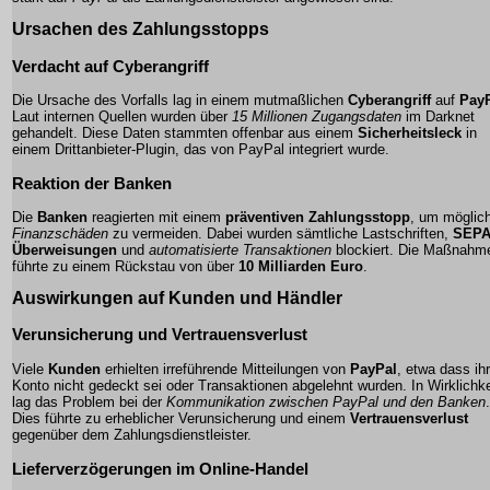
Ursachen des Zahlungsstopps
Verdacht auf Cyberangriff
Die Ursache des Vorfalls lag in einem mutmaßlichen
Cyberangriff
auf
Pay
Laut internen Quellen wurden über
15 Millionen Zugangsdaten
im
Darknet
gehandelt. Diese Daten stammten offenbar aus einem
Sicherheitsleck
in
einem Drittanbieter-Plugin, das von PayPal integriert wurde.
Reaktion der Banken
Die
Banken
reagierten mit einem
präventiven Zahlungsstopp
, um möglic
Finanzschäden
zu vermeiden. Dabei wurden sämtliche
Lastschriften
,
SEPA
Überweisungen
und
automatisierte Transaktionen
blockiert. Die Maßnahm
führte zu einem Rückstau von über
10 Milliarden Euro
.
Auswirkungen auf Kunden und Händler
Verunsicherung und Vertrauensverlust
Viele
Kunden
erhielten irreführende Mitteilungen von
PayPal
, etwa dass ihr
Konto nicht gedeckt sei oder Transaktionen abgelehnt wurden. In Wirklichke
lag das Problem bei der
Kommunikation zwischen PayPal und den Banken
.
Dies führte zu erheblicher
Verunsicherung
und einem
Vertrauensverlust
gegenüber dem Zahlungsdienstleister.
Lieferverzögerungen im Online-Handel