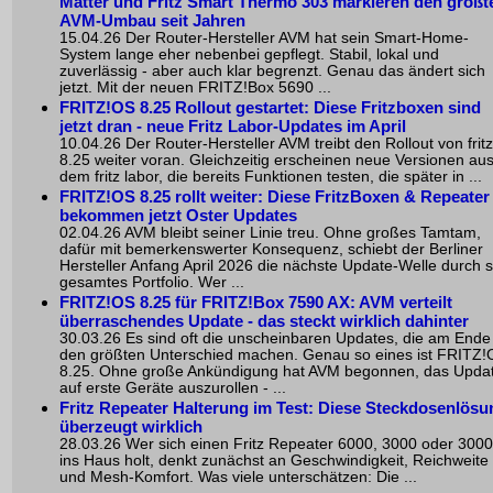
Matter
und
Fritz Smart Thermo 303
markieren den größt
AVM-Umbau seit Jahren
15.04.26 Der Router-Hersteller AVM hat sein Smart-Home-
System lange eher nebenbei gepflegt. Stabil, lokal und
zuverlässig - aber auch klar begrenzt. Genau das ändert sich
jetzt. Mit der neuen FRITZ!Box 5690 ...
FRITZ!OS 8.25 Rollout gestartet: Diese Fritzboxen sind
jetzt dran - neue
Fritz Labor
-Updates im April
10.04.26 Der Router-Hersteller AVM treibt den Rollout von frit
8.25 weiter voran. Gleichzeitig erscheinen neue Versionen au
dem fritz labor, die bereits Funktionen testen, die später in ...
FRITZ!OS 8.25 rollt weiter: Diese FritzBoxen & Repeater
bekommen jetzt Oster Updates
02.04.26 AVM bleibt seiner Linie treu. Ohne großes Tamtam,
dafür mit bemerkenswerter Konsequenz, schiebt der Berliner
Hersteller Anfang April 2026 die nächste Update-Welle durch s
gesamtes Portfolio. Wer ...
FRITZ!OS 8.25 für FRITZ!Box 7590 AX: AVM verteilt
überraschendes Update - das steckt wirklich dahinter
30.03.26 Es sind oft die unscheinbaren Updates, die am Ende
den größten Unterschied machen. Genau so eines ist FRITZ
8.25. Ohne große Ankündigung hat AVM begonnen, das Upda
auf erste Geräte auszurollen - ...
Fritz Repeater Halterung im Test: Diese Steckdosenlösu
überzeugt wirklich
28.03.26 Wer sich einen Fritz Repeater 6000, 3000 oder 300
ins Haus holt, denkt zunächst an Geschwindigkeit, Reichweite
und Mesh-Komfort. Was viele unterschätzen: Die ...