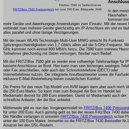
Anschlus
Fritzbox 7580 im Tarifrechner.de
FRITZ!Box 7580 Preisvergleich
bei rund 290 Euro -Bildquelle: AVM
In den meis
Haushalten
kommen im
mehr Geräte und datenhungrige Anwendungen zum Einsatz. Mit der neuen
verbindet man mehrere Geräte gleichzeitig am IP-Anschluss ein und es läuf
alles parallel und ohne lästige Verzögerungen.
Mit der neuen WLAN-Technologie Multi-User MIMO erreicht Ihr Funknetz
Spitzengeschwindigkeiten von 1,7 Gbit/s allein auf der 5-GHz-Frequenz. Mi
GHz kommen noch einmal 800 MBit/s hinzu. Die 7580 kann mehrere Heimn
Teilnehmer gleichzeitig mit Daten versorgen, flexibel nach Bedarf.
Mit der FRITZ!Box 7580 gibt es wieder eine vollwertige Telefonanlage für IP
basierte Anschlüsse an Bord. Hier kann man sein bisheriges analoges Tele
oder Fax anschließen, oder auch das Schnurlostelefone (DECT) oder
Internettelefonie nutzen. Der integrierte Anrufbeantworter sowie die Faxfunk
inklusive E-Mail-Weiterleitung bieten zusätzlichen Komfort.
Die Preise für das neue Top Modell von AVM liegen dann aber auch noch ü
die 250 Euro Marke. So kann man zum Beispiel die Box im Handel bei
Mediamarkt derzeit für 289 Euro erwerben. Damit ist Mediamarkt auch der
schnellste Anbieter, der die Box anbietet.
Mittlerweile gibt es nun das Vorgängermodell im
FRITZ!Box 7490 Preisvergl
für unter 200 Euro. Auch günstig geht es bei der neuen Fritz!Box 7430 dahe
Die Händler verlangen in unserem
FRITZ!Box 7430 Preisvergleich
schon Pr
unter der 100 Euro Marke. Immerhin ist die FRITZ!Box 7430 Bestseller Nr.1
Amazon bei den DSL-Routern.