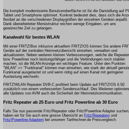
Die komplett modernisierte Benutzeroberfläche ist für die Darstellung auf P
Tablet und Smartphone optimiert. Konkret bedeutet dies, dass sich die Anz
flexibel an die verschiedenen Displaygrößen der einzelnen Geräten anpaßt.
Dank überarbeiteter Menüstruktur reichen wenige Eingaben, um ans
gewünschte Ziel zu gelangen.
Kanalwahl für bestes WLAN
Mit einer FRITZ!Box inklusive aktuellem FRITZ!OS können Sie andere FRI
Geräte auf der zentralen Heimnetzübersicht einsehen, verwalten und
aktualisieren. Neben weiteren kleinen Verbesserungen, welche die Repeater
bzw. Powerliner noch leistungsfähiger und die Verbindungen noch stabiler
machen, ist die WLAN-Anzeige ein wichtiges Feature. Unter den Punkten
"WLAN" => "Funkkanal" können man einsehen, wie stark der aktuell genut
Funkkanal ausgelastet ist und wenn nötig auf einen Kanal mit geringerer
Auslastung wechseln.
FRITZ!WLAN Repeater DVB-C profitiert beim Update auf FRITZ!OS 6.50
zusätzlich von einem verbesserten Sendersuchlauf. Des Weiteren optimier
alle Updates von AVM auch die Sicherheit der Heimnetzkommunikation.
Fritz Repeater ab 25 Euro und Fritz Powerline ab 30 Euro
Falls Sie nun passende Fritz!Repeater oder Fritz!Powerline Adapter suchen
haben wir für Sie auch eine grosse Übersicht an
Fritz!Repeatern
und
Fritz!Powerline Adaptern
bei unserem Tarifrechner.de Preisvergleich.