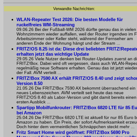
Verwandte Nachrichten:
WLAN-Repeater Test 2026: Die besten Modelle für
ruckelfreies WM-Streaming
09.06.26 Bei der Fußball-WM 2026 dürfte genau das in vielen
Wohnzimmern wieder auffallen, weil der Router irgendwo im Fl
Arbeitszimmer oder Keller steht, während der Fernseher am
anderen Ende der Wohnung hängt und der Stream ...
FRITZ!OS 8.25 ist da: Diese drei beliebten FRITZ!Repeat
erhalten jetzt das wichtige Update
29.05.26 Viele Nutzer denken bei Router-Updates zuerst an d
FRITZ!Box. Dabei wird oft vergessen, dass auch WLAN-Repe
regelmäßig neue Software erhalten. Genau das ist jetzt wiede
der Fall. AVM verteilt ...
FRITZ!Box 7590 AX erhält FRITZ!OS 8.40 und zeigt scho
Version 8.50
21.05.26 Die FRITZ!Box 7590 AX bekommt überraschend ein
neues Lebenszeichen. AVM verteilt seit heute das neue
FRITZ!OS 8.40 als Labor-Version und gibt damit bereits einen
ersten Ausblick ...
Spartipp Mobilfunkrouter: FRITZ!Box 6820 LTE für 85 E
bei Amazon
25.04.26 Die FRITZ!Box 6820 LTE ist aktuell für nur 85 Euro b
Amazon zu haben. Ein Preis, der sofort Aufmerksamkeit erzeu
Doch hinter dem vermeintlichen Schnäppchen steckt mehr ...
Fritz Smart Home
wird geöffnet:
FRITZ!Box 5690 Pro