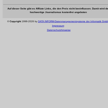
Auf dieser Seite gibt es Affilate Links, die den Preis nicht beeinflussen. Damit wird d
hochwertige Journalismus kostenfrei angeboten
©
Copyright
1998-2026 by
DATA INFORM-Datenmanagementsysteme der Informatik Gmb
Impressum
Datenschutzhinweise