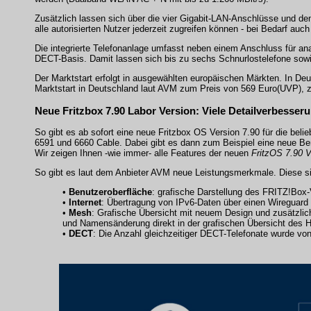
Zusätzlich lassen sich über die vier Gigabit-LAN-Anschlüsse und de
alle autorisierten Nutzer jederzeit zugreifen können - bei Bedarf auch
Die integrierte Telefonanlage umfasst neben einem Anschluss für an
DECT-Basis. Damit lassen sich bis zu sechs Schnurlostelefone sow
Der Marktstart erfolgt in ausgewählten europäischen Märkten. In De
Marktstart in Deutschland laut AVM zum Preis von 569 Euro(UVP), 
Neue Fritzbox 7.90 Labor Version: Viele Detailverbesser
So gibt es ab sofort eine neue Fritzbox OS Version 7.90 für die beli
6591 und 6660 Cable. Dabei gibt es dann zum Beispiel eine neue Ben
Wir zeigen Ihnen -wie immer- alle Features der neuen
FritzOS 7.90 V
So gibt es laut dem Anbieter AVM neue Leistungsmerkmale. Diese s
•
Benutzeroberfläche
: grafische Darstellung des FRITZ!Box-V
•
Internet
: Übertragung von IPv6-Daten über einen Wireguar
•
Mesh
: Grafische Übersicht mit neuem Design und zusätzli
und Namensänderung direkt in der grafischen Übersicht des 
•
DECT
: Die Anzahl gleichzeitiger DECT-Telefonate wurde von 