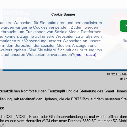
Cookie Banner
 unsere Webseiten für Sie optimieren und personalisieren
 würden wir gerne Cookies verwenden. Zudem werden
gebraucht, um Funktionen von Soziale Media Plattformen
zu können, Zugriffe auf unsere Webseiten zu analysieren
rmationen zur Verwendung unserer Webseiten an unsere
Nu
r in den Bereichen der sozialen Medien, Anzeigen und
weiterzugeben. Sind Sie widerruflich mit der Nutzung von
s auf unseren Webseiten einverstanden?(
mehr dazu
)
FRITZ!Box 7690
und 
zusätzlichen Komfort für den Fernzugriff und die Steuerung des Smart Homes
dienung, mit regelmäßigen Updates, die die FRITZ!Box auf dem neuesten Sta
tze
e DSL-, VDSL-, Kabel- oder Glasfaserverbindung ist mal wieder offline, dann h
ibt es nun vom Hersteller AVM eine neue Fritzbox 6850 5G mit einer 5G Mobi
uf.