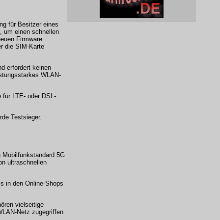
ng für Besitzer eines
, um einen schnellen
neuen Firmware
r die SIM-Karte
d erfordert keinen
eistungsstarkes WLAN-
e für LTE- oder DSL-
rde Testsieger.
n Mobilfunkstandard 5G
n ultraschnellen
ls in den Online-Shops
ren vielseitige
WLAN-Netz zugegriffen