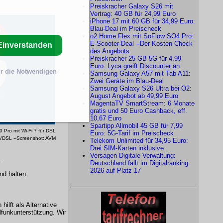
Preiskracher Galaxy S26 mit
Vertrag: 40 GB für 24,99 Euro
iPhone 17 mit 60 GB für 34,99 Euro:
Blau-Deal im Preischeck
o2 Home Flex mit SoFlow SO4 Pro:
E-Scooter-Deal --Der Kosten Check
Einverstanden
des Angebots
Preiskracher 25 GB 5G für 4,99
Euro: Lyca greift Discounter an
r die Notwendigen
Samsung Galaxy A57 mit Tab A11:
Zwei Geräte im Blau-Deal
Samsung Galaxy S26 Ultra bei O2:
August Angebot ab 49,99 Euro
MagentaTV SmartStream: 6 Monate
gratis und 50 Euro Cashback, eff.
10,67 Euro
Spartipp Allmobil 45 GB für 7,99
 Pro mit Wi-Fi 7 für DSL
Euro: 5G-Tarif im Preischeck
VDSL --Screenshot: AVM
Telekom Unlimited für 34,95 Euro:
Drei SIM-Karten inklusive
Versagen Digitale Verwaltung:
.
Deutschland fällt im Digitalranking
2026 auf Platz 17
nd halten.
ilft als Alternative
lfunkunterstützung. Wir