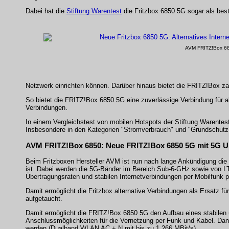
Dabei hat die
Stiftung Warentest
die Fritzbox 6850 5G sogar als bes
AVM FRITZ!Box 68
Netzwerk einrichten können. Darüber hinaus bietet die FRITZ!Box z
So bietet die FRITZ!Box 6850 5G eine zuverlässige Verbindung für a
Verbindungen.
In einem Vergleichstest von mobilen Hotspots der Stiftung Warentest
Insbesondere in den Kategorien "Stromverbrauch" und "Grundschutz fü
AVM FRITZ!Box 6850: Neue FRITZ!Box 6850 5G mit 5G U
Beim Fritzboxen Hersteller AVM ist nun nach lange Ankündigung die 
ist. Dabei werden die 5G-Bänder im Bereich Sub-6-GHz sowie von L
Übertragungsraten und stabilen Internetverbindungen per Mobilfunk pr
Damit ermöglicht die Fritzbox alternative Verbindungen als Ersatz f
aufgetaucht.
Damit ermöglicht die FRITZ!Box 6850 5G den Aufbau eines stabilen
Anschlussmöglichkeiten für die Vernetzung per Funk und Kabel. D
werden (Dualband WLAN AC + N mit bis zu 1.266 MBit/s).