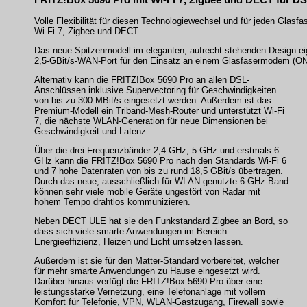
Volle Flexibilität für diesen Technologiewechsel und für jeden Glas
Wi-Fi 7, Zigbee und DECT.
Das neue Spitzenmodell im eleganten, aufrecht stehenden Design ei
2,5-GBit/s-WAN-Port für den Einsatz an einem Glasfasermodem (ON
Alternativ kann die FRITZ!Box 5690 Pro an allen DSL-
Anschlüssen inklusive Supervectoring für Geschwindigkeiten
von bis zu 300 MBit/s eingesetzt werden. Außerdem ist das
Premium-Modell ein Triband-Mesh-Router und unterstützt Wi-Fi
7, die nächste WLAN-Generation für neue Dimensionen bei
Geschwindigkeit und Latenz.
Über die drei Frequenzbänder 2,4 GHz, 5 GHz und erstmals 6
GHz kann die FRITZ!Box 5690 Pro nach den Standards Wi-Fi 6
und 7 hohe Datenraten von bis zu rund 18,5 GBit/s übertragen.
Durch das neue, ausschließlich für WLAN genutzte 6-GHz-Band
können sehr viele mobile Geräte ungestört von Radar mit
hohem Tempo drahtlos kommunizieren.
Neben DECT ULE hat sie den Funkstandard Zigbee an Bord, so
dass sich viele smarte Anwendungen im Bereich
Energieeffizienz, Heizen und Licht umsetzen lassen.
Außerdem ist sie für den Matter-Standard vorbereitet, welcher
für mehr smarte Anwendungen zu Hause eingesetzt wird.
Darüber hinaus verfügt die FRITZ!Box 5690 Pro über eine
leistungsstarke Vernetzung, eine Telefonanlage mit vollem
Komfort für Telefonie, VPN, WLAN-Gastzugang, Firewall sowie