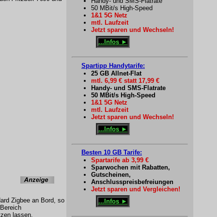
Handy- und SMS-Flatrate
50 MBit/s High-Speed
1&1 5G Netz
mtl. Laufzeit
Jetzt sparen und Wechseln!
...Infos ►
Spartipp Handytarife:
25 GB Allnet-Flat
mtl. 6,99 € statt 17,99 €
Handy- und SMS-Flatrate
50 MBit/s High-Speed
1&1 5G Netz
mtl. Laufzeit
Jetzt sparen und Wechseln!
...Infos ►
Besten 10 GB Tarife:
Spartarife ab 3,99 €
Sparwochen mit Rabatten,
Gutscheinen,
Anschlusspreisbefreiungen
Jetzt sparen und Vergleichen!
rd Zigbee an Bord, so
...Infos ►
 Bereich
tzen lassen.