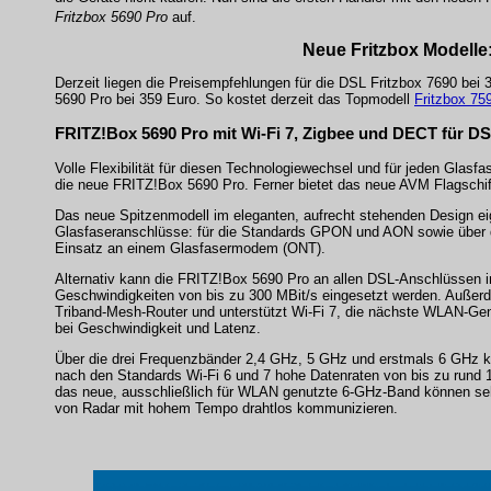
Fritzbox 5690 Pro
auf.
Neue Fritzbox Modelle:
Derzeit liegen die Preisempfehlungen für die DSL Fritzbox 7690 bei 3
5690 Pro bei 359 Euro. So kostet derzeit das Topmodell
Fritzbox 75
FRITZ!Box 5690 Pro mit Wi-Fi 7, Zigbee und DECT für D
Volle Flexibilität für diesen Technologiewechsel und für jeden Glasf
die neue FRITZ!Box 5690 Pro. Ferner bietet das neue AVM Flagschif
Das neue Spitzenmodell im eleganten, aufrecht stehenden Design eig
Glasfaseranschlüsse: für die Standards GPON und AON sowie über 
Einsatz an einem Glasfasermodem (ONT).
Alternativ kann die FRITZ!Box 5690 Pro an allen DSL-Anschlüssen in
Geschwindigkeiten von bis zu 300 MBit/s eingesetzt werden. Außer
Triband-Mesh-Router und unterstützt Wi-Fi 7, die nächste WLAN-Ge
bei Geschwindigkeit und Latenz.
Über die drei Frequenzbänder 2,4 GHz, 5 GHz und erstmals 6 GHz 
nach den Standards Wi-Fi 6 und 7 hohe Datenraten von bis zu rund 1
das neue, ausschließlich für WLAN genutzte 6-GHz-Band können seh
von Radar mit hohem Tempo drahtlos kommunizieren.