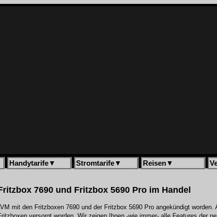
Handytarife
▼
Stromtarife
▼
Reisen
▼
V
Fritzbox 7690 und Fritzbox 5690 Pro im Handel
AVM mit den Fritzboxen 7690 und der Fritzbox 5690 Pro angekündigt worden. 
Fritzboxen versorgt worden. Wir zeigen Ihnen -wie immer- alle Features der 