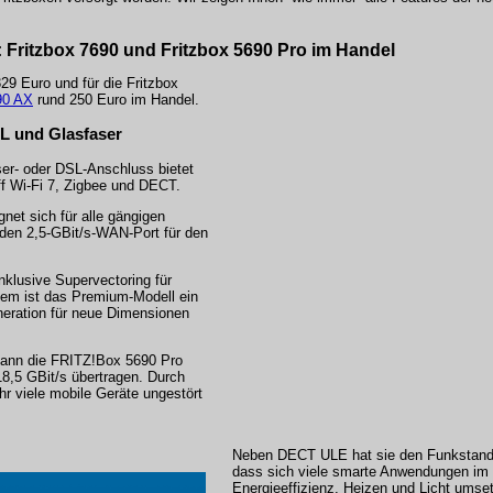
 Fritzbox 7690 und Fritzbox 5690 Pro im Handel
29 Euro und für die Fritzbox
90 AX
rund 250 Euro im Handel.
SL und Glasfaser
aser- oder DSL-Anschluss bietet
f Wi-Fi 7, Zigbee und DECT.
net sich für alle gängigen
den 2,5-GBit/s-WAN-Port für den
klusive Supervectoring für
dem ist das Premium-Modell ein
neration für neue Dimensionen
kann die FRITZ!Box 5690 Pro
8,5 GBit/s übertragen. Durch
r viele mobile Geräte ungestört
Neben DECT ULE hat sie den Funkstanda
dass sich viele smarte Anwendungen im
Energieeffizienz, Heizen und Licht umse