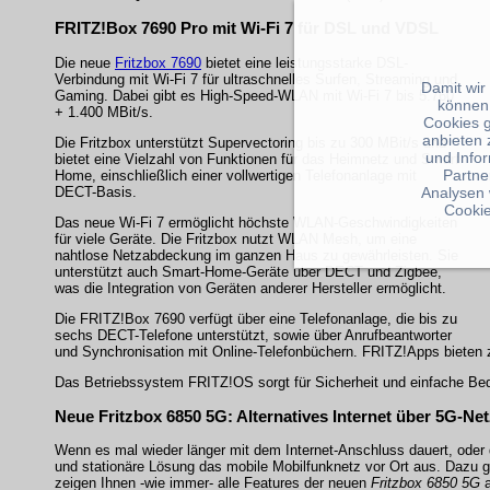
FRITZ!Box 7690 Pro mit Wi-Fi 7 für DSL und VDSL
Die neue
Fritzbox 7690
bietet eine leistungsstarke DSL-
Verbindung mit Wi-Fi 7 für ultraschnelles Surfen, Streaming und
Damit wir
Gaming. Dabei gibt es High-Speed-WLAN mit Wi-Fi 7 bis 5.760
können
+ 1.400 MBit/s.
Cookies 
anbieten 
Die Fritzbox unterstützt Supervectoring bis zu 300 MBit/s und
und Info
bietet eine Vielzahl von Funktionen für das Heimnetz und Smart
Partne
Home, einschließlich einer vollwertigen Telefonanlage mit
DECT-Basis.
Analysen 
Cookie
Das neue Wi-Fi 7 ermöglicht höchste WLAN-Geschwindigkeiten
für viele Geräte. Die Fritzbox nutzt WLAN Mesh, um eine
nahtlose Netzabdeckung im ganzen Haus zu gewährleisten. Sie
unterstützt auch Smart-Home-Geräte über DECT und Zigbee,
was die Integration von Geräten anderer Hersteller ermöglicht.
Die FRITZ!Box 7690 verfügt über eine Telefonanlage, die bis zu
sechs DECT-Telefone unterstützt, sowie über Anrufbeantworter
und Synchronisation mit Online-Telefonbüchern. FRITZ!Apps bieten 
Das Betriebssystem FRITZ!OS sorgt für Sicherheit und einfache Be
Neue Fritzbox 6850 5G: Alternatives Internet über 5G-Ne
Wenn es mal wieder länger mit dem Internet-Anschluss dauert, oder di
und stationäre Lösung das mobile Mobilfunknetz vor Ort aus. Dazu g
zeigen Ihnen -wie immer- alle Features der neuen
Fritzbox 6850 5G
a