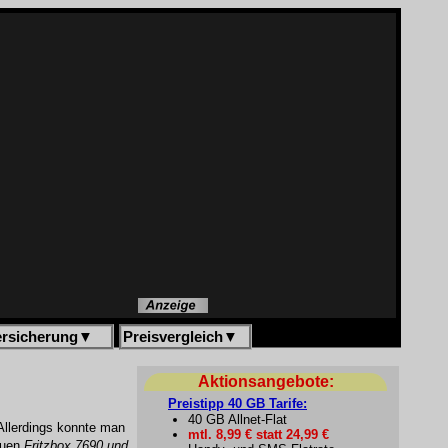
ersicherung
▼
Preisvergleich
▼
Aktionsangebote:
Preistipp 40 GB Tarife:
40 GB Allnet-Flat
Allerdings konnte man
mtl. 8,99 € statt 24,99 €
neuen
Fritzbox 7690 und