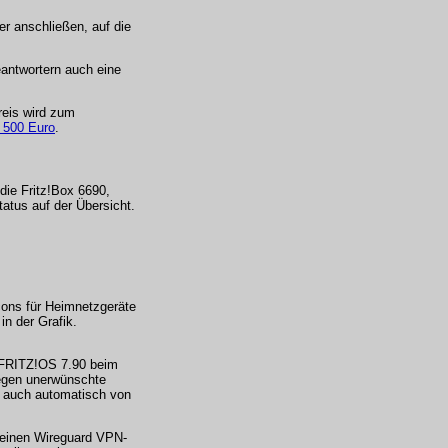
r anschließen, auf die
eantwortern auch eine
reis wird zum
b 500 Euro
.
die Fritz!Box 6690,
atus auf der Übersicht.
cons für Heimnetzgeräte
n der Grafik.
 FRITZ!OS 7.90 beim
gegen unerwünschte
 auch automatisch von
 einen Wireguard VPN-