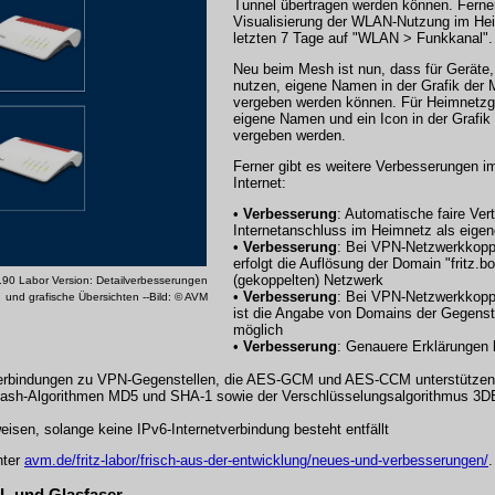
Tunnel übertragen werden können. Ferner
Visualisierung der WLAN-Nutzung im Heim
letzten 7 Tage auf "WLAN > Funkkanal".
Neu beim Mesh ist nun, dass für Geräte
nutzen, eigene Namen in der Grafik der 
vergeben werden können. Für Heimnetzg
eigene Namen und ein Icon in der Grafik
vergeben werden.
Ferner gibt es weitere Verbesserungen 
Internet:
•
Verbesserung
: Automatische faire Vert
Internetanschluss im Heimnetz als eigen
•
Verbesserung
: Bei VPN-Netzwerkkopp
erfolgt die Auflösung der Domain "fritz.
(gekoppelten) Netzwerk
.90 Labor Version: Detailverbesserungen
•
Verbesserung
: Bei VPN-Netzwerkkopp
und grafische Übersichten --Bild: © AVM
ist die Angabe von Domains der Gegenst
möglich
•
Verbesserung
: Genauere Erklärungen 
Verbindungen zu VPN-Gegenstellen, die AES-GCM und AES-CCM unterstützen
ash-Algorithmen MD5 und SHA-1 sowie der Verschlüsselungsalgorithmus 3
isen, solange keine IPv6-Internetverbindung besteht entfällt
nter
avm.de/fritz-labor/frisch-aus-der-entwicklung/neues-und-verbesserungen/
.
SL und Glasfaser