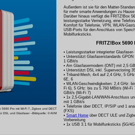
Außerdem ist sie für den Matter-Standard
für mehr smarte Anwendungen zu Hause e
Darüber hinaus verfügt die FRITZ!Box 56
leistungsstarke Vernetzung, eine Telefon
Komfort für Telefonie, VPN, WLAN-Gastz
USB-Ports für den Anschluss von Speic
Mobilfunksticks.
FRITZ!Box 5690 
• Leistungsstarker integrierter Glasfase
• Unterstützt Glasfaserstandards GPON 
1 GBit/s
• Am Glasfasermodem (ONT) mit 2,5 GBi
• Unterstützt DSL inkl. Supervectoring 3
• Triband-Mesh, 4x4 auf 2,4 GHz, 5 GHz
6E, 6
• WLAN-Geschwindigkeiten: 2,4 GHz: bis
Fi 6), 5 GHz: bis zu 5.760 MBit/s (Wi-Fi 
GBit/s (Wi-Fi 7)
• 1x 2,5-Gigabit-LAN/WAN-Anschluss u
mit 1 GBit/s
• Telefonie über DECT, IP/SIP und 1 an
 5690 Pro mit Wi-Fi 7, Zigbee und DECT
(FXS)
ür DSL und Glasfaser --Bildquelle: © AVM
•
Smart Home
über DECT ULE und Zigbee
Vorbereitung
• 1x USB 3.1 für Mobilfunksticks (5G/4G