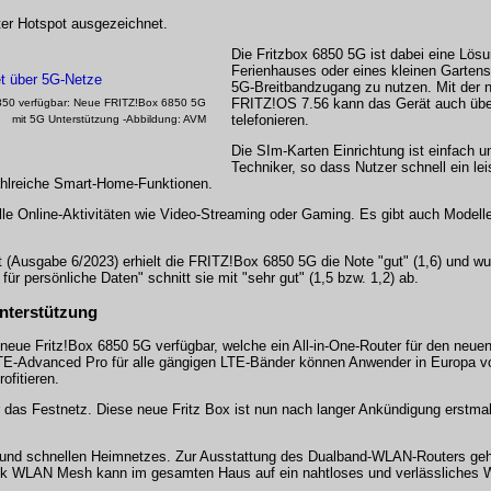
ter Hotspot ausgezeichnet.
Die Fritzbox 6850 5G ist dabei eine Lösu
Ferienhauses oder eines kleinen Gartens
5G-Breitbandzugang zu nutzen. Mit der 
FRITZ!OS 7.56 kann das Gerät auch übe
50 verfügbar: Neue FRITZ!Box 6850 5G
telefonieren.
mit 5G Unterstützung -Abbildung: AVM
Die SIm-Karten Einrichtung ist einfach un
Techniker, so dass Nutzer schnell ein l
ahlreiche Smart-Home-Funktionen.
lle Online-Aktivitäten wie Video-Streaming oder Gaming. Es gibt auch Modell
 (Ausgabe 6/2023) erhielt die FRITZ!Box 6850 5G die Note "gut" (1,6) und wu
r persönliche Daten" schnitt sie mit "sehr gut" (1,5 bzw. 1,2) ab.
nterstützung
neue Fritz!Box 6850 5G verfügbar, welche ein All-in-One-Router für den neue
TE-Advanced Pro für alle gängigen LTE-Bänder können Anwender in Europa vo
ofitieren.
ür das Festnetz. Diese neue Fritz Box ist nun nach langer Ankündigung erstma
 und schnellen Heimnetzes. Zur Ausstattung des Dualband-WLAN-Routers gehö
ank WLAN Mesh kann im gesamten Haus auf ein nahtloses und verlässliches 