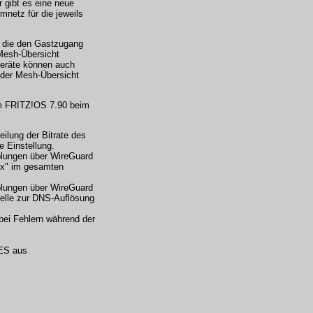
 gibt es eine neue
netz für die jeweils
, die den Gastzugang
Mesh-Übersicht
eräte können auch
 der Mesh-Übersicht
im FRITZ!OS 7.90 beim
eilung der Bitrate des
e Einstellung.
lungen über WireGuard
box" im gesamten
lungen über WireGuard
elle zur DNS-Auflösung
bei Fehlern während der
DES aus