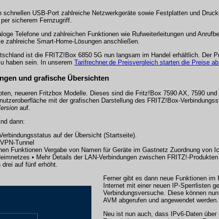
n schnellen USB-Port zahlreiche Netzwerkgeräte sowie Festplatten und Drucke
 per sicherem Fernzugriff.
aloge Telefone und zahlreichen Funktionen wie Rufweiterleitungen und Anrufb
ie zahlreiche Smart-Home-Lösungen anschließen.
utschland ist die FRITZ!Box 6850 5G nun langsam im Handel erhältlich. Der P
zu haben sein. In unserem
Tarifrechner.de Preisvergleich starten die Preise a
ungen und grafische Übersichten
ebten, neueren Fritzbox Modelle. Dieses sind die Fritz!Box 7590 AX, 7590 und 
utzeroberfläche mit der grafischen Darstellung des FRITZ!Box-Verbindungsst
ersion
auf.
ind dann:
erbindungsstatus auf der Übersicht (Startseite).
d VPN-Tunnel
chen Funktionen Vergabe von Namen für Geräte im Gastnetz Zuordnung von I
Heimnetzes • Mehr Details der LAN-Verbindungen zwischen FRITZ!-Produkten i
drei auf fünf erhöht.
Ferner gibt es dann neue Funktionen im
Internet mit einer neuen IP-Sperrlisten 
Verbindungsversuche. Diese können nun
AVM abgerufen und angewendet werden.
Neu ist nun auch, dass IPv6-Daten über