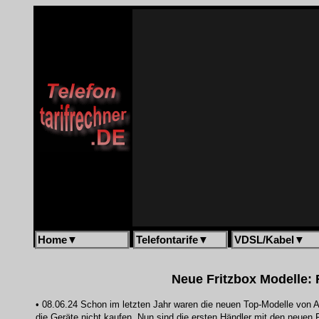
Home
▼
Telefontarife
▼
VDSL/Kabel
▼
Neue Fritzbox Modelle: 
• 08.06.24 Schon im letzten Jahr waren die neuen Top-Modelle von 
die Geräte nicht kaufen. Nun sind die ersten Händler mit den neuen 