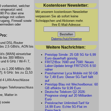
Kostenloser Newsletter:
 vorbereitet, welcher
ingesetzt wird.
Mit unserem kostenlosen Newsletter
90 Pro über eine
verpassen Sie ab sofort keine
anlage mit vollem
Schnäppchen und Aktionen mehr.
ugang, Firewall sowie
hermedien oder
Ihre E-Mail-Adresse:
Pro:
Datenschutzhinweise
r- und DSL-Router
bis 2,5 GBit/s, AON bis
Weitere Nachrichten:
t/s (WAN) einsetzbar
Preistipp Simde: 25 GB 5G für 6,99
5b bis 300 MBit/s
Euro dauerhaft günstig
 und 6 GHz / Wi-Fi 7,
FRITZ!Box 7690 und 7590: Neues
Labor-Update bringt FRITZ!OS 8.50
 zu 1.200 MBit/s (Wi-
näher
7); 6 GHz: bis zu 11,53
Preishammer Lyca Mobile mit 50 GB
für 7,49 Euro: Dieser 5G-Tarif fällt
nd 4 LAN-Anschlüsse
auf
Preistipp Blau mit Wechselbonus: 60
alogen Telefonanschluss
GB effektiv für 9,99 Euro
Deutsche Telekom Q2 2026:
, Matter in
Prognose steigt auf 20 Milliarden
Euro
) sowie
Preiskracher Unlimited-Tarif für
14,99 Euro: Echte 5G-Flat im
Preischeck