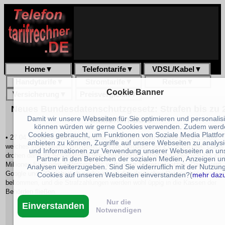
Home
▼
Telefontarife
▼
VDSL/Kabel
▼
Handytarife
▼
Stromtarife
▼
Reisen
▼
Cookie Banner
Versicherung
▼
Preisvergleich
▼
Neues Bundesdatenschutzgesetz: Strafen bis zu 
Millionen Euro
Damit wir unsere Webseiten für Sie optimieren und personalis
können würden wir gerne Cookies verwenden. Zudem werd
Cookies gebraucht, um Funktionen von Soziale Media Plattfo
• 27.04.17 Die Bundesregierung ist eines der ersten europäischen Länder,
anbieten zu können, Zugriffe auf unsere Webseiten zu analys
welches sein Datenschutzgesetz an die Vorgaben der EU ausrichtet. Dabei
und Informationen zur Verwendung unserer Webseiten an un
drohen dann im Schadensfall den Unternehmen Strafzahlungen von bis zu 
Partner in den Bereichen der sozialen Medien, Anzeigen u
Millionen Euro oder 4 Prozent des weltweiten Jahresumsatzes. Damit wird
Analysen weiterzugeben. Sind Sie widerruflich mit der Nutzun
Google und CO sicherlich noch viel mit den deutschen Datenschützern zu 
Cookies auf unseren Webseiten einverstanden?(
mehr daz
bekommen, und die Strafzahlungen werden wohl üppig in die Kassen der
Behörden fließen.
Nur die
Einverstanden
Notwendigen