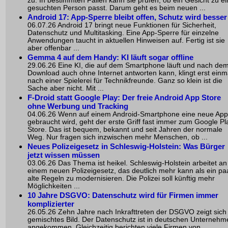
zu. In bestimmten Fällen kann sie prüfen, ob ein Gesicht zu ei
gesuchten Person passt. Darum geht es beim neuen ...
Android 17: App-Sperre bleibt offen, Schutz wird besser
06.07.26 Android 17 bringt neue Funktionen für Sicherheit,
Datenschutz und Multitasking. Eine App-Sperre für einzelne
Anwendungen taucht in aktuellen Hinweisen auf. Fertig ist sie
aber offenbar ...
Gemma 4 auf dem Handy: KI läuft sogar offline
29.06.26 Eine KI, die auf dem Smartphone läuft und nach de
Download auch ohne Internet antworten kann, klingt erst einm
nach einer Spielerei für Technikfreunde. Ganz so klein ist die
Sache aber nicht. Mit ...
F-Droid statt Google Play: Der freie Android App Store
ohne Werbung und Tracking
04.06.26 Wenn auf einem Android-Smartphone eine neue App
gebraucht wird, geht der erste Griff fast immer zum Google Pl
Store. Das ist bequem, bekannt und seit Jahren der normale
Weg. Nur fragen sich inzwischen mehr Menschen, ob ...
Neues Polizeigesetz in Schleswig-Holstein: Was Bürger
jetzt wissen müssen
03.06.26 Das Thema ist heikel. Schleswig-Holstein arbeitet an
einem neuen Polizeigesetz, das deutlich mehr kann als ein pa
alte Regeln zu modernisieren. Die Polizei soll künftig mehr
Möglichkeiten ...
10 Jahre DSGVO: Datenschutz wird für Firmen immer
komplizierter
26.05.26 Zehn Jahre nach Inkrafttreten der DSGVO zeigt sich
gemischtes Bild. Der Datenschutz ist in deutschen Unternehm
angekommen. Gleichzeitig berichten viele Firmen von