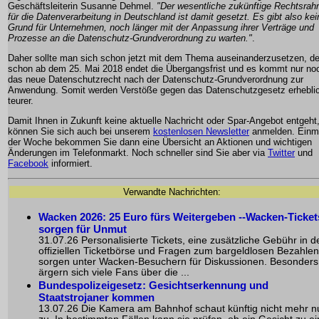
Geschäftsleiterin Susanne Dehmel.
"Der wesentliche zukünftige Rechtsra
für die Datenverarbeitung in Deutschland ist damit gesetzt. Es gibt also ke
Grund für Unternehmen, noch länger mit der Anpassung ihrer Verträge und
Prozesse an die Datenschutz-Grundverordnung zu warten."
.
Daher sollte man sich schon jetzt mit dem Thema auseinanderzusetzen, d
schon ab dem 25. Mai 2018 endet die Übergangsfrist und es kommt nur no
das neue Datenschutzrecht nach der Datenschutz-Grundverordnung zur
Anwendung. Somit werden Verstöße gegen das Datenschutzgesetz erhebli
teurer.
Damit Ihnen in Zukunft keine aktuelle Nachricht oder Spar-Angebot entgeht
können Sie sich auch bei unserem
kostenlosen Newsletter
anmelden. Einma
der Woche bekommen Sie dann eine Übersicht an Aktionen und wichtigen
Änderungen im Telefonmarkt. Noch schneller sind Sie aber via
Twitter
und
Facebook
informiert.
Verwandte Nachrichten:
Wacken 2026: 25 Euro fürs Weitergeben --Wacken-Ticket
sorgen für Unmut
31.07.26 Personalisierte Tickets, eine zusätzliche Gebühr in d
offiziellen Ticketbörse und Fragen zum bargeldlosen Bezahlen
sorgen unter Wacken-Besuchern für Diskussionen. Besonders
ärgern sich viele Fans über die ...
Bundespolizeigesetz: Gesichtserkennung und
Staatstrojaner kommen
13.07.26 Die Kamera am Bahnhof schaut künftig nicht mehr n