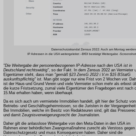
Datenschutzskandal Zensus 2022: Auch am Montag werden
IP Adressen in die USA weitergeleitet --BfDI bestätigt Weitergabe -Screenshot
"Die Weitergabe der personenbezogenen IP-Adresse nach den USA ist in
Deutschland rechtswidrig"
, so der Fakt. In dem Zensus 2022 an Vermieter 
Eigentümer steht, dass man
"gemäß §23 ZensG 2022 i.V.m $15 BStatG
auskunftspflichtig"
ist. Man gibt sogar nur eine Frist von 2 Wochen vor. Da
ist der Haus-und Grund Verein und viele Vermieter schon mehr als erbost ü
die kurze Fristsetzung, zumal viele Eigentümer den Fragebogen erst nach
15.Mai erhalten haben, wenn überhaupt.
Da es sich auch um vermietete Immobilien handelt, gilt hier der Schutz von
Betriebs- und Geschäftsgeheimnissen, so die Juristen in der Vergangenheit
Bei Immobilien, welche im Besitz von Redakteuren sind, gilt das Presserec
und damit Zeugnisverweigerungsrecht der Journalisten.
Daher gilt die anlasslose Weitergabe von den Meta-Daten in den USA im
Rahmen einer behördlichen Zwangsmaßnahme zurecht als Verstoss gegen
Datenschutzgesetz und muss Konsequenzen haben. Daher sind die