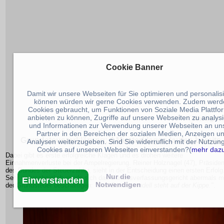
Cookie Banner
Damit wir unsere Webseiten für Sie optimieren und personalis
können würden wir gerne Cookies verwenden. Zudem werd
Cookies gebraucht, um Funktionen von Soziale Media Plattfo
anbieten zu können, Zugriffe auf unsere Webseiten zu analys
und Informationen zur Verwendung unserer Webseiten an un
Partner in den Bereichen der sozialen Medien, Anzeigen u
Grundsteuererklärung: 4 Musterklagen laufen bereits
Analysen weiterzugeben. Sind Sie widerruflich mit der Nutzun
Cookies auf unseren Webseiten einverstanden?(
mehr daz
Dabei gibt es erste erfolgreiche Klagen und es drohen weitere
Einnahmenverluste bei der Ampelregierung. Reiner Holznagel (47), Präsiden
des Bundes der Steuerzahler, sieht in der Entscheidung einen ersten Erfolg
Nur die
Sehr wahrscheinlich werde sich das Bundesverfassungsgericht abermals m
Einverstanden
Notwendigen
der Grundsteuer beschäftigen:
"Das Bundesmodell steht auf der Kippe."
.