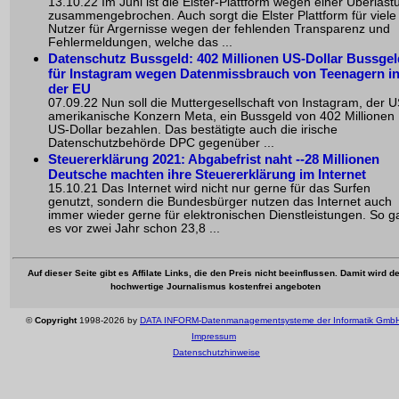
13.10.22 Im Juni ist die Elster-Plattform wegen einer Überlast
zusammengebrochen. Auch sorgt die Elster Plattform für viele
Nutzer für Argernisse wegen der fehlenden Transparenz und
Fehlermeldungen, welche das ...
Datenschutz Bussgeld: 402 Millionen US-Dollar Bussgel
für Instagram wegen Datenmissbrauch von Teenagern i
der EU
07.09.22 Nun soll die Muttergesellschaft von Instagram, der U
amerikanische Konzern Meta, ein Bussgeld von 402 Millionen
US-Dollar bezahlen. Das bestätigte auch die irische
Datenschutzbehörde DPC gegenüber ...
Steuererklärung 2021: Abgabefrist naht --28 Millionen
Deutsche machten ihre Steuererklärung im Internet
15.10.21 Das Internet wird nicht nur gerne für das Surfen
genutzt, sondern die Bundesbürger nutzen das Internet auch
immer wieder gerne für elektronischen Dienstleistungen. So g
es vor zwei Jahr schon 23,8 ...
Auf dieser Seite gibt es Affilate Links, die den Preis nicht beeinflussen. Damit wird de
hochwertige Journalismus kostenfrei angeboten
©
Copyright
1998-2026 by
DATA INFORM-Datenmanagementsysteme der Informatik Gmb
Impressum
Datenschutzhinweise