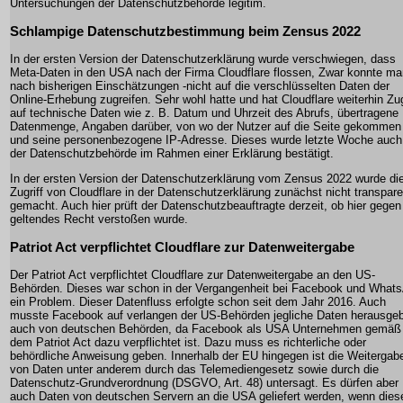
Untersuchungen der Datenschutzbehörde legitim.
Schlampige Datenschutzbestimmung beim Zensus 2022
In der ersten Version der Datenschutzerklärung wurde verschwiegen, dass
Meta-Daten in den USA nach der Firma Cloudflare flossen, Zwar konnte ma
nach bisherigen Einschätzungen -nicht auf die verschlüsselten Daten der
Online-Erhebung zugreifen. Sehr wohl hatte und hat Cloudflare weiterhin Zug
auf technische Daten wie z. B. Datum und Uhrzeit des Abrufs, übertragene
Datenmenge, Angaben darüber, von wo der Nutzer auf die Seite gekommen 
und seine personenbezogene IP-Adresse. Dieses wurde letzte Woche auch
der Datenschutzbehörde im Rahmen einer Erklärung bestätigt.
In der ersten Version der Datenschutzerklärung vom Zensus 2022 wurde di
Zugriff von Cloudflare in der Datenschutzerklärung zunächst nicht transpare
gemacht. Auch hier prüft der Datenschutzbeauftragte derzeit, ob hier gegen
geltendes Recht verstoßen wurde.
Patriot Act verpflichtet Cloudflare zur Datenweitergabe
Der Patriot Act verpflichtet Cloudflare zur Datenweitergabe an den US-
Behörden. Dieses war schon in der Vergangenheit bei Facebook und What
ein Problem. Dieser Datenfluss erfolgte schon seit dem Jahr 2016. Auch
musste Facebook auf verlangen der US-Behörden jegliche Daten herausge
auch von deutschen Behörden, da Facebook als USA Unternehmen gemäß
dem Patriot Act dazu verpflichtet ist. Dazu muss es richterliche oder
behördliche Anweisung geben. Innerhalb der EU hingegen ist die Weitergab
von Daten unter anderem durch das Telemediengesetz sowie durch die
Datenschutz-Grundverordnung (DSGVO, Art. 48) untersagt. Es dürfen aber
auch Daten von deutschen Servern an die USA geliefert werden, wenn dies