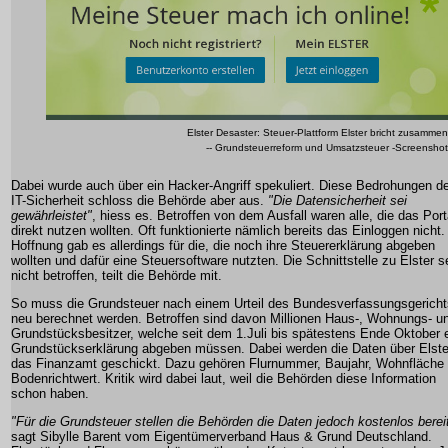
Elster Desaster: Steuer-Plattform Elster bricht zusammen
-- Grundsteuerreform und Umsatzsteuer -Screenshot
Dabei wurde auch über ein Hacker-Angriff spekuliert. Diese Bedrohungen d
IT-Sicherheit schloss die Behörde aber aus.
"Die Datensicherheit sei
gewährleistet"
, hiess es. Betroffen von dem Ausfall waren alle, die das Port
direkt nutzen wollten. Oft funktionierte nämlich bereits das Einloggen nicht.
Hoffnung gab es allerdings für die, die noch ihre Steuererklärung abgeben
wollten und dafür eine Steuersoftware nutzten. Die Schnittstelle zu Elster s
nicht betroffen, teilt die Behörde mit.
So muss die Grundsteuer nach einem Urteil des Bundesverfassungsgericht
neu berechnet werden. Betroffen sind davon Millionen Haus-, Wohnungs- u
Grundstücksbesitzer, welche seit dem 1.Juli bis spätestens Ende Oktober 
Grundstückserklärung abgeben müssen. Dabei werden die Daten über Elste
das Finanzamt geschickt. Dazu gehören Flurnummer, Baujahr, Wohnfläche
Bodenrichtwert. Kritik wird dabei laut, weil die Behörden diese Information
schon haben.
"Für die Grundsteuer stellen die Behörden die Daten jedoch kostenlos berei
sagt Sibylle Barent vom Eigentümerverband Haus & Grund Deutschland.