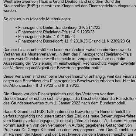
Westfalen zwei von Haus & Grund Deutschland und dem Bund der
Steuerzahler (BdSt) unterstützte Klagen bei den Finanzgerichten eingereich
worden.
So gibt es nun folgende Musterklagen:
• Finanzgericht Berlin-Brandenburg: 3 K 3142/23
• Finanzgericht Rheinland-Pfalz: 4 K 1205/23
• Finanzgericht Köln: 4 K 2189/23
• Finanzgericht Düsseldorf: 11 K 2310/23 Gr und 11 K 2309/23 Gr
Darüber hinaus unterstützen beide Verbände inzwischen ein Beschwerde-
Verfahren als Musterverfahren, in dem das Finanzgericht Rheinland-Pfalz
gegen zwei Grundsteuerwertbescheide im vergangenen Jahr noch die
Aussetzung der Vollziehung im einstweiligen Rechtsschutz wegen Zweifeln
der Verfassungsmäßigkeit der Bewertung gewährt hatte.
Diese Verfahren sind nun beim Bundesfinanzhof anhängig, weil das Finanz
gegen den Beschluss des Finanzgerichts Beschwerde erhoben hat. Hier la
die Aktenzeichen: II B 79/23 und II B 78/23.
Die Klagen vor den Finanzgerichten und das Verfahren vor dem
Bundesfinanzhof richten sich alle gegen die Bescheide über die Feststellun
des Grundsteuerwertes zum 1. Januar 2022 nach dem Bundesmodell.
Haus & Grund und BdSt halten die neue Bewertung im Bundesmodell für
verfassungswidrig und unterstützen das Ziel, das neue Bewertungsverfahre
vom Bundesverfassungsgericht erneut prüfen zu lassen. Zu diesem Ergebn
kommt auch ein von den Verbänden in Auftrag gegebenes Gutachten von
Professor Dr. Gregor Kirchhof aus dem vergangenen Jahr. Das Gutachten w
im Rahmen der Klagen und der Beschwerde vor dem Bundesfinanzhof zur