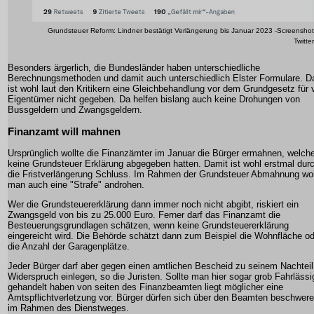
Grundsteuer Reform: Lindner bestätigt Verlängerung bis Januar 2023 -Screenshot
Twitter
Besonders ärgerlich, die Bundesländer haben unterschiedliche
Berechnungsmethoden und damit auch unterschiedlich Elster Formulare. D
ist wohl laut den Kritikern eine Gleichbehandlung vor dem Grundgesetz für v
Eigentümer nicht gegeben. Da helfen bislang auch keine Drohungen von
Bussgeldern und Zwangsgeldern.
Finanzamt will mahnen
Ursprünglich wollte die Finanzämter im Januar die Bürger ermahnen, welch
keine Grundsteuer Erklärung abgegeben hatten. Damit ist wohl erstmal dur
die Fristverlängerung Schluss. Im Rahmen der Grundsteuer Abmahnung wol
man auch eine "Strafe" androhen.
Wer die Grundsteuererklärung dann immer noch nicht abgibt, riskiert ein
Zwangsgeld von bis zu 25.000 Euro. Ferner darf das Finanzamt die
Besteuerungsgrundlagen schätzen, wenn keine Grundsteuererklärung
eingereicht wird. Die Behörde schätzt dann zum Beispiel die Wohnfläche o
die Anzahl der Garagenplätze.
Jeder Bürger darf aber gegen einen amtlichen Bescheid zu seinem Nachteil
Widerspruch einlegen, so die Juristen. Sollte man hier sogar grob Fahrlässi
gehandelt haben von seiten des Finanzbeamten liegt möglicher eine
Amtspflichtverletzung vor. Bürger dürfen sich über den Beamten beschwer
im Rahmen des Dienstweges.