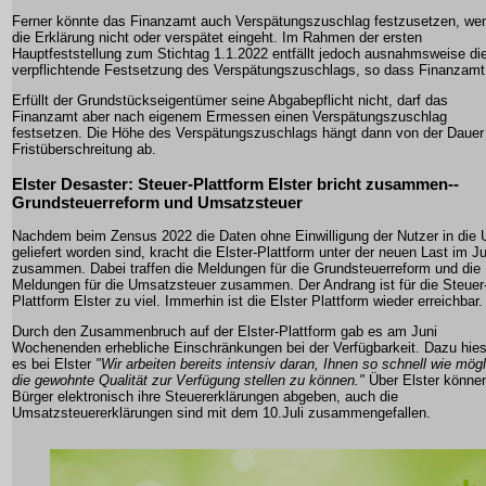
Ferner könnte das Finanzamt auch Verspätungszuschlag festzusetzen, we
die Erklärung nicht oder verspätet eingeht. Im Rahmen der ersten
Hauptfeststellung zum Stichtag 1.1.2022 entfällt jedoch ausnahmsweise di
verpflichtende Festsetzung des Verspätungszuschlags, so dass Finanzamt
Erfüllt der Grundstückseigentümer seine Abgabepflicht nicht, darf das
Finanzamt aber nach eigenem Ermessen einen Verspätungszuschlag
festsetzen. Die Höhe des Verspätungszuschlags hängt dann von der Dauer
Fristüberschreitung ab.
Elster Desaster: Steuer-Plattform Elster bricht zusammen--
Grundsteuerreform und Umsatzsteuer
Nachdem beim Zensus 2022 die Daten ohne Einwilligung der Nutzer in die
geliefert worden sind, kracht die Elster-Plattform unter der neuen Last im Ju
zusammen. Dabei traffen die Meldungen für die Grundsteuerreform und die
Meldungen für die Umsatzsteuer zusammen. Der Andrang ist für die Steuer
Plattform Elster zu viel. Immerhin ist die Elster Plattform wieder erreichbar.
Durch den Zusammenbruch auf der Elster-Plattform gab es am Juni
Wochenenden erhebliche Einschränkungen bei der Verfügbarkeit. Dazu hie
es bei Elster
"Wir arbeiten bereits intensiv daran, Ihnen so schnell wie mögl
die gewohnte Qualität zur Verfügung stellen zu können."
Über Elster könne
Bürger elektronisch ihre Steuererklärungen abgeben, auch die
Umsatzsteuererklärungen sind mit dem 10.Juli zusammengefallen.