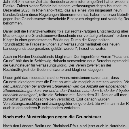
Jahr 2019 in seiner Zeit als Bundesfinanzminister eingeführt hatte, wieder 
Fiasko. Zuletzt verlor Scholz bei seinem verfassungswidrigen Haushalt im
Dezember 2023. In Rheinland-Pfalz, das als eines von insgesamt neun
Bundesländern diese Regelungen übernommen hat, haben nun zwei Betroff
gegen ihre Grundsteuerwertbescheide Einspruch eingelegt und vorläufig Re
bekommen.
Daher soll die Finanzverwaltung "bis zur rechtskräftigen Entscheidung über
Musterklage alle Grundsteuerwertbescheide nur vorläufig erlassen" fordern 
Kläger in einer gemeinsamen Erklärung. Durch die Klage sollten
"grundsätzliche Fragestellungen zur Verfassungsmäßigkeit des neuen
Landesgrundsteuergesetzes geklärt werden", heisst es weiter.
Auch im Norden Deutschlands klagt man. Der Eigentümer Verein "Haus un
Grund" hält das in Schleswig-Holstein verwendete neue Berechnungsmodell
die Grundsteuer für verfassungswidrig. Der Verein zweifelt an der
Rechtmäßigkeit der Bodenrichtwerte und klagt nun dagegen.
Dabei geht das niedersächsische Finanzministerium davon aus, dass
Grundstückseigentümer die Frist so weit wie möglich ausreizen werden.
"N
den Erfahrungen bei anderen Steuerarten wird die Anzahl der eingehenden
Steuererklärungen kurz vor und in den Wochen nach dem Ende der Abgabef
erheblich ansteigen"
, teilte die Behörde mit. Nach dem 31. Januar will man
zunächst Erinnerungsschreiben verschickt. Erst danach würden
Verspätungszuschläge und Zwangsgelder eingefordert. So will man in der R
auch in den anderen Bundesländern verfahren.
Noch mehr Musterklagen gegen die Grundsteuer
Nach den Ländern Berlin und Rheinland-Pfalz sind jetzt auch in Nordrhein-