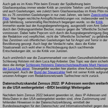
Auch gab es im Kreis Plön beim Einsatz der Spülbohrung beim
Glasfaserausbau immer wieder Kritik an zerstörte Telefon- und Stromleitun
und auch Gasleitungen, wie zuletzt beim Glasfaserausbau im Kreis Plön mi
bis zu 76 zerstörten Gasleitungen in nur zwei Jahren, wie beim
Zweckverba
Plön
. Hier liegen reichliche Amtspflichtverletzungen vor, insbesonder weil hi
grob fahrlässig, serienmäßig Rechtsbruch begangen wurde, so die
Kritik
.
Immerhin wurde laut der Ausgrabegenehmigung, ausgestellt vom Amt Selen
durch den Ordnungsamtleiter Becker, massiv gegen die "öffentliche Sicherh
vorstossen. Dabei hatte Pepcom sich durch die Ausgrabegenehmigung (lieg
der Redaktion vor) verpflichtet, nicht die "öffentliche Sicherheit" zu gefährd
Das Zerstören von öffentlichen Gasleitungen hat für Angst und Terror in der
Bevölkerung gesorgt. Auch liegt der Verdacht nahe, dass die Kieler
Staatsanwalt sich wohl eher in Rechtsbeugung durch sachfremde
Entscheidungen übt, so die Kritik von Juristen.
Auch unrühmlich war die Zusammenarbeit von vielen Gesundheitsbehörden
Schleswig Holstein mit dem Luca App Anbieter. Das Topic war dann sicherli
dass die dortige
Schleswig Holsteins Datenschutzbeauftragte Marit Hansen
der Luca App abriet
. Steuergelder wurden hier planlos ohne Ausschreibunge
verplempert. Auch der
Bund der Steuerzahler
hielt mit seiner Kritik aufgrund
unseren Anfragen vom Redaktionsnetzwerk Tarifrechner nicht zurück.
Datenschutzskandal Zensus 2022: IP Adressen werden weiterh
in die USA weitergeleitet --BfDI bestätigt Weitergabe
Nachdem beim Zensus 2022 bekannt geworden ist, dass IP-Adressen und
Meta-Daten in den USA weitergeleitet worden sind, ohne Zustimmung und
fehlenden Hinweisen in der Datenschutzerklärung, ermittelt der
Bundesbeautragten für den Datenschutz und Informationsfreiheit gegen das