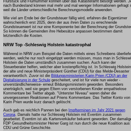
Flurstück und Flurnummer können über das Katasteramt besorgt werden. J
nach Bundesland können mal mehr und mal weniger Informationen gefragt s
weil die Länder unterschiedliche Berechnungsmodelle anwenden.
Wie viel am Ende bei der Grundsteuer fällig wird, erfahren die Eigentümer
wahrscheinlich erst 2025, denn der aus ihren Daten zu errechnende
Grundsteuerwert ist nur eine Komponente bei der Berechnung der Grundste
So können die Gemeinden ihre Hebesätze anpassen bestimmen damit
letztendlich die Kosten.
NRW Top -Schleswig Holstein katastrophal
Während in NRW zum Beispiel die Daten mittels eines Schreibens überliefe
werden, welche nur noch eingetippt werden müssen, muss man in Schlesw
Holstein die Daten umständlich zusammen suchen. Auch kann der
Steuerberater helfen, welcher aber kostenpflichtig ist. In Schleswig Holstein
der alte und neue Ministerpräsident Günther (CDU) für das Melde-Desaster
verantwortlich. Zuvor ist die
Bildungsministerien Karin Prien /CDU) an der
Digitalisierung in der Schule
gescheitert, und ist für viele nun wieder -
unverständlicherweise- erneut Bildungsministerin geworden. Besonders
unerträglich, weil sie gegen Eltern von verstorbenen Kinder empathielose
Kommentare bei Twitter abgab. "Unterster Niveau" waren daher die
unvergessenen Reaktionen auf Priens Kommentare. Das Twitter Konto von
Karin Prien wurde kurz danach gelöscht.
Auch gab es reichlich Pannen bei den
Impfterminen im Jahr 2021 gegen
Corona
. Damals hatte nur Schleswig Holstein mit Eventim zusammen
gearbeitet. Eventim ist als Kartenverkäufer bekannt geworden. Der damalig
FDP Gesundheitsminister Heiner Garg ist nun durch die neue Koalition aus
CDU und Grüne Geschichte.