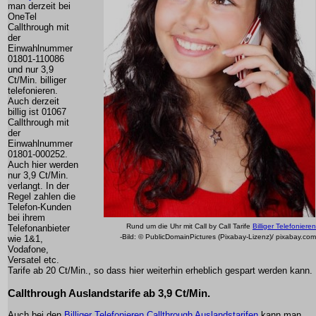
man derzeit bei
OneTel
Callthrough mit
der
Einwahlnummer
01801-110086
und nur 3,9
Ct/Min. billiger
telefonieren.
Auch derzeit
billig ist 01067
Callthrough mit
der
Einwahlnummer
01801-000252.
Auch hier werden
nur 3,9 Ct/Min.
verlangt. In der
Regel zahlen die
Telefon-Kunden
bei ihrem
Rund um die Uhr mit Call by Call Tarife
Billiger Telefonieren
Telefonanbieter
-Bild: © PublicDomainPictures (Pixabay-Lizenz)/ pixabay.com
wie 1&1,
Vodafone,
Versatel etc.
Tarife ab 20 Ct/Min., so dass hier weiterhin erheblich gespart werden kann.
Callthrough Auslandstarife ab 3,9 Ct/Min.
Auch bei den
Billiger Telefonieren Callthrough Auslandstarifen
kann man