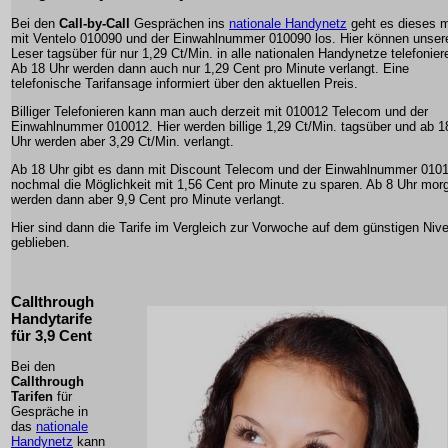
Bei den
Call-by-Call
Gesprächen ins
nationale Handynetz
geht es dieses 
mit Ventelo 010090 und der Einwahlnummer 010090 los. Hier können unser
Leser tagsüber für nur 1,29 Ct/Min. in alle nationalen Handynetze telefonier
Ab 18 Uhr werden dann auch nur 1,29 Cent pro Minute verlangt. Eine
telefonische Tarifansage informiert über den aktuellen Preis.
Billiger Telefonieren kann man auch derzeit mit 010012 Telecom und der
Einwahlnummer 010012. Hier werden billige 1,29 Ct/Min. tagsüber und ab 1
Uhr werden aber 3,29 Ct/Min. verlangt.
Ab 18 Uhr gibt es dann mit Discount Telecom und der Einwahlnummer 010
nochmal die Möglichkeit mit 1,56 Cent pro Minute zu sparen. Ab 8 Uhr mor
werden dann aber 9,9 Cent pro Minute verlangt.
Hier sind dann die Tarife im Vergleich zur Vorwoche auf dem günstigen Niv
geblieben.
Callthrough
Handytarife
für 3,9 Cent
Bei den
Callthrough
Tarifen
für
Gespräche in
das
nationale
Handynetz
kann