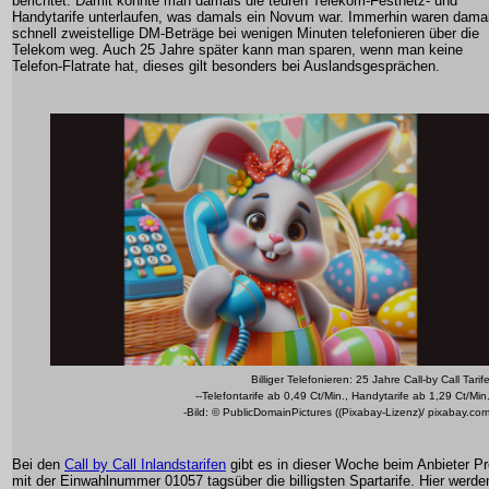
berichtet. Damit konnte man damals die teuren Telekom-Festnetz- und
Handytarife unterlaufen, was damals ein Novum war. Immerhin waren dama
schnell zweistellige DM-Beträge bei wenigen Minuten telefonieren über die
Telekom weg. Auch 25 Jahre später kann man sparen, wenn man keine
Telefon-Flatrate hat, dieses gilt besonders bei Auslandsgesprächen.
Billiger Telefonieren: 25 Jahre Call-by Call Tarif
--Telefontarife ab 0,49 Ct/Min., Handytarife ab 1,29 Ct/Min
-Bild: © PublicDomainPictures ((Pixabay-Lizenz)/ pixabay.co
Bei den
Call by Call Inlandstarifen
gibt es in dieser Woche beim Anbieter Pr
mit der Einwahlnummer 01057 tagsüber die billigsten Spartarife. Hier werde