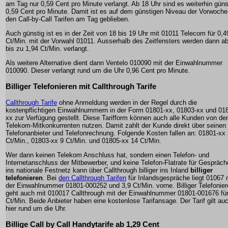
am Tag nur 0,59 Cent pro Minute verlangt. Ab 18 Uhr sind es weiterhin güns
0,59 Cent pro Minute. Damit ist es auf dem günstigen Niveau der Vorwoche
den Call-by-Call Tarifen am Tag geblieben.
Auch günstig ist es in der Zeit von 18 bis 19 Uhr mit 01011 Telecom für 0,4
Ct/Min. mit der Vorwahl 01011. Ausserhalb des Zeitfensters werden dann a
bis zu 1,94 Ct/Min. verlangt.
Als weitere Alternative dient dann Ventelo 010090 mit der Einwahlnummer
010090. Dieser verlangt rund um die Uhr 0,96 Cent pro Minute.
Billiger Telefonieren mit Callthrough Tarife
Callthrough Tarife
ohne Anmeldung werden in der Regel durch die
kostenpflichtigen Einwahlnummern in der Form 01801-xx, 01803-xx und 01
xx zur Verfügung gestellt. Diese Tarifform können auch alle Kunden von de
Telekom-Mitkonkurrenten nutzen. Damit zahlt der Kunde direkt über seinen
Telefonanbieter und Telefonrechnung. Folgende Kosten fallen an: 01801-xx 
Ct/Min., 01803-xx 9 Ct/Min. und 01805-xx 14 Ct/Min.
Wer dann keinen Telekom Anschluss hat, sondern einen Telefon- und
Internetanschluss der Mitbewerber, und keine Telefon-Flatrate für Gespräch
ins nationale Festnetz kann über Callthrough billiger ins Inland
billiger
telefonieren
. Bei
den Callthrough Tarifen
für Inlandsgespräche liegt 01067 
der Einwahlnummer 01801-000252 und 3,9 Ct/Min. vorne. Billiger Telefonie
geht auch mit 010017 Callthrough mit der Einwahlnummer 01801-001676 für
Ct/Min. Beide Anbieter haben eine kostenlose Tarifansage. Der Tarif gilt au
hier rund um die Uhr.
Billige Call by Call Handytarife ab 1,29 Cent