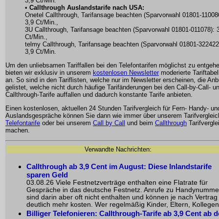
3,9 Ct/Min.
•
Callthrough Auslandstarife nach USA:
Onetel Callthrough, Tarifansage beachten (Sparvorwahl 01801-11008
3,9 Ct/Min.,
3U Callthrough, Tarifansage beachten (Sparvorwahl 01801-011078): 
Ct/Min.,
telmy Callthrough, Tarifansage beachten (Sparvorwahl 01801-322422
3,9 Ct/Min.
Um den unliebsamen Tariffallen bei den Telefontarifen möglichst zu entgeh
bieten wir exklusiv in unserem
kostenlosen Newsletter
moderierte Tariftabel
an. So sind in den Tariflisten, welche nur im Newsletter erscheinen, die Anb
gelistet, welche nicht durch häufige Tarifänderungen bei den Call-by-Call- u
Callthrough-Tarife auffallen und dadurch konstante Tarife anbieten.
Einen kostenlosen, aktuellen 24 Stunden Tarifvergleich für Fern- Handy- un
Auslandsgespräche können Sie dann wie immer über unserem Tarifvergleich
Telefontarife
oder bei unserem
Call by Call
und beim
Callthrough
Tarifvergle
machen.
Verwandte Nachrichten:
Callthrough ab 3,9 Cent im August: Diese Inlandstarife
sparen Geld
03.08.26 Viele Festnetzverträge enthalten eine Flatrate für
Gespräche in das deutsche Festnetz. Anrufe zu Handynumme
sind darin aber oft nicht enthalten und können je nach Vertrag
deutlich mehr kosten. Wer regelmäßig Kinder, Eltern, Kollegen 
Billiger Telefonieren: Callthrough-Tarife ab 3,9 Cent ab 