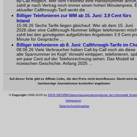
by-Call möglich. Wer vom Festnetz eine Handynummer anruft
zahlt je nach Vertrag noch immer einen hohen Minutenpreis. E
aktueller Callthrough-Tarif senkt die ...
Billiger Telefonieren zur WM ab 15. Juni: 3,9 Cent fürs
Inland
15.06.26 Sechs Tarife liegen gleichauf. Wer ab dem 15. Juni
2026 über eine Callthrough-Nummer billiger telefonieren möch
zahlt bei den günstigsten aufgeführten Angeboten 3,9 Cent pr
Minute für Gespräche ...
Billiger telefonieren ab 8. Juni: Callthrough-Tarife im Ch
08.06.26 Viele Verbraucher haben Call-by-Call noch als diese
alte Sparnummer im Kopf: Vorwahl eintippen, telefonieren, spä
ein paar Cent auf der Telefonrechnung sehen. Das Modell ist
inzwischen Geschichte. Anfang 2025 ...
Auf dieser Seite gibt es Affilate Links, die den Preis nicht beeinflussen. Damit wird de
hochwertige Journalismus kostenfrei angeboten
©
Copyright
1998-2026 by
DATA INFORM-Datenmanagementsysteme der Informatik Gmb
Impressum
Datenschutzhinweise