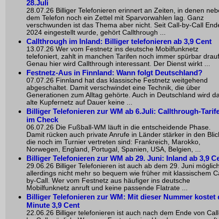
28.Juli
28.07.26 Billiger Telefonieren erinnert an Zeiten, in denen ne
dem Telefon noch ein Zettel mit Sparvorwahlen lag. Ganz
verschwunden ist das Thema aber nicht. Seit Call-by-Call End
2024 eingestellt wurde, gehört Callthrough ...
Callthrough im Inland: Billiger telefonieren ab 3,9 Cent
13.07.26 Wer vom Festnetz ins deutsche Mobilfunknetz
telefoniert, zahlt in manchen Tarifen noch immer spürbar drauf
Genau hier wird Callthrough interessant. Der Dienst wirkt ...
Festnetz-Aus in Finnland: Wann folgt Deutschland?
07.07.26 Finnland hat das klassische Festnetz weitgehend
abgeschaltet. Damit verschwindet eine Technik, die über
Generationen zum Alltag gehörte. Auch in Deutschland wird d
alte Kupfernetz auf Dauer keine ...
Billiger Telefonieren zur WM ab 6.Juli: Callthrough-Tarif
im Check
06.07.26 Die Fußball-WM läuft in die entscheidende Phase.
Damit rücken auch private Anrufe in Länder stärker in den Blic
die noch im Turnier vertreten sind: Frankreich, Marokko,
Norwegen, England, Portugal, Spanien, USA, Belgien, ...
Billiger Telefonieren zur WM ab 29. Juni: Inland ab 3,9 C
29.06.26 Billiger Telefonieren ist auch ab dem 29. Juni möglich
allerdings nicht mehr so bequem wie früher mit klassischem Ca
by-Call. Wer vom Festnetz aus häufiger ins deutsche
Mobilfunknetz anruft und keine passende Flatrate ...
Billiger Telefonieren zur WM: Mit dieser Nummer kostet 
Minute 3,9 Cent
22.06.26 Billiger telefonieren ist auch nach dem Ende von Call