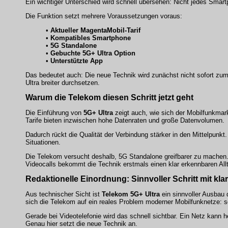
Ein wichtiger Unterschied wird schnell übersehen: Nicht jedes Sma
Die Funktion setzt mehrere Voraussetzungen voraus:
•
Aktueller MagentaMobil-Tarif
•
Kompatibles Smartphone
•
5G Standalone
•
Gebuchte 5G+ Ultra Option
•
Unterstützte App
Das bedeutet auch: Die neue Technik wird zunächst nicht sofort zu
Ultra breiter durchsetzen.
Warum die Telekom diesen Schritt jetzt geht
Die Einführung von
5G+ Ultra
zeigt auch, wie sich der Mobilfunkmar
Tarife bieten inzwischen hohe Datenraten und große Datenvolumen.
Dadurch rückt die Qualität der Verbindung stärker in den Mittelpunkt.
Situationen.
Die Telekom versucht deshalb, 5G Standalone greifbarer zu machen. Bi
Videocalls bekommt die Technik erstmals einen klar erkennbaren All
Redaktionelle Einordnung: Sinnvoller Schritt mit kl
Aus technischer Sicht ist
Telekom 5G+ Ultra
ein sinnvoller Ausbau 
sich die Telekom auf ein reales Problem moderner Mobilfunknetze: 
Gerade bei Videotelefonie wird das schnell sichtbar. Ein Netz kan
Genau hier setzt die neue Technik an.