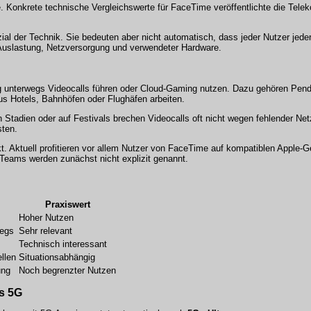
 Konkrete technische Vergleichswerte für FaceTime veröffentlichte die Telek
ial der Technik. Sie bedeuten aber nicht automatisch, dass jeder Nutzer jeder
 Auslastung, Netzversorgung und verwendeter Hardware.
ßig unterwegs Videocalls führen oder Cloud-Gaming nutzen. Dazu gehören Pend
us Hotels, Bahnhöfen oder Flughäfen arbeiten.
n Stadien oder auf Festivals brechen Videocalls oft nicht wegen fehlender N
sten.
kt. Aktuell profitieren vor allem Nutzer von FaceTime auf kompatiblen Apple-G
eams werden zunächst nicht explizit genannt.
Praxiswert
Hoher Nutzen
wegs
Sehr relevant
Technisch interessant
llen
Situationsabhängig
ung
Noch begrenzter Nutzen
es 5G