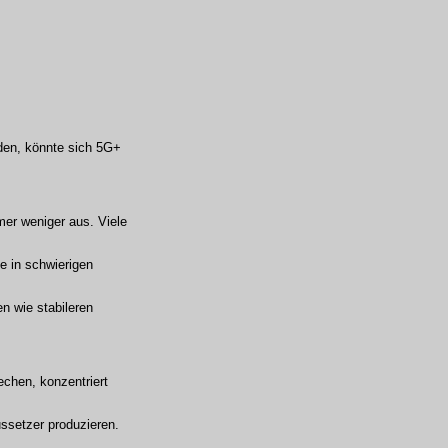
den, könnte sich 5G+
mer weniger aus. Viele
te in schwierigen
en wie stabileren
chen, konzentriert
ssetzer produzieren.