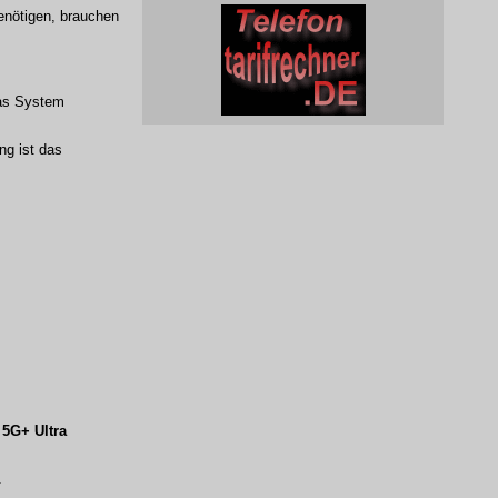
enötigen, brauchen
das System
ng ist das
t
5G+ Ultra
.