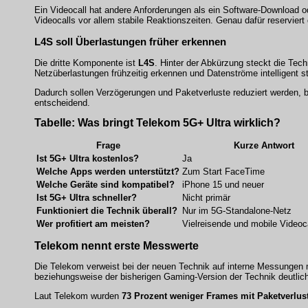
Ein Videocall hat andere Anforderungen als ein Software-Download 
Videocalls vor allem stabile Reaktionszeiten. Genau dafür reservier
L4S soll Überlastungen früher erkennen
Die dritte Komponente ist
L4S
. Hinter der Abkürzung steckt die Tec
Netzüberlastungen frühzeitig erkennen und Datenströme intelligent s
Dadurch sollen Verzögerungen und Paketverluste reduziert werden, 
entscheidend.
Tabelle: Was bringt Telekom 5G+ Ultra wirklich?
Frage
Kurze Antwort
Ist 5G+ Ultra kostenlos?
Ja
Welche Apps werden unterstützt?
Zum Start FaceTime
Welche Geräte sind kompatibel?
iPhone 15 und neuer
Ist 5G+ Ultra schneller?
Nicht primär
Funktioniert die Technik überall?
Nur im 5G-Standalone-Netz
Wer profitiert am meisten?
Vielreisende und mobile Videoc
Telekom nennt erste Messwerte
Die Telekom verweist bei der neuen Technik auf interne Messunge
beziehungsweise der bisherigen Gaming-Version der Technik deutlic
Laut Telekom wurden
73 Prozent weniger Frames mit Paketverlus