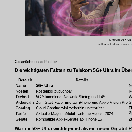
Telekom 5G+ Ultr
sollen selbst im Stadion 
Gespräche ohne Ruckler.
Die wichtigsten Fakten zu Telekom 5G+ Ultra im Über
Bereich
Details
Name
5G+ Ultra
N
Kosten
Kostenlos zubuchbar
K
Technik
5G Standalone, Network Slicing und L4S
W
Videocalls
Zum Start FaceTime auf iPhone und Apple Vision Pro
S
Gaming
Cloud-Gaming wird weiterhin unterstützt
F
Tarife
Aktuelle MagentaMobil-Tarife ab August 2024
Ä
Geräte
Kompatible Apple-Geräte ab iPhone 15
Z
Warum 5G+ Ultra wichtiger ist als ein neuer Gigabit-