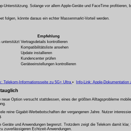
pp-Unterstützung. Solange vor allem Apple-Geräte und FaceTime profitieren, b
 folgen, könnte daraus ein echter Massenmarkt-Vorteil werden.
Empfehlung
 unterstützt
Vertragsdetails kontrollieren
Kompatibilitätsliste ansehen
Update installieren
Kundencenter prüfen
Geräteeinstellungen kontrollieren
nk: Telekom-Informationsseite zu 5G+ Ultra
•
Info-Link: Apple-Dokumentation
tauglich
e neue Option versucht stattdessen, eines der größten Alltagsprobleme mobil
ung.
viele reine Gigabit-Werbebotschaften der vergangenen Jahre. Nutzer interessi
g.
mte Geräte und Anwendungen begrenzt. Trotzdem zeigt die Telekom damit klar,
zu zuverlässigeren Echtzeit-Anwendungen.