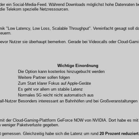
oder ein Social-Media-Feed. Während Downloads möglichst hohe Datenraten b
t die Telekom spezielle Netzressourcen.
hnik "Low Latency, Low Loss, Scalable Throughput". Vereinfacht gesagt soll 
teuern.
bevor Nutzer sie überhaupt bemerken. Gerade bei Videocalls oder Cloud-Gami
Wichtige Einordnung
Die Option kann kostenlos hinzugebucht werden
Weitere Partner sollen folgen
Zum Start klarer Fokus auf Apple-Geräte
Es geht vor allem um stabile Latenz
Normales 5G reicht nicht automatisch aus
all-Nutzer
Besonders interessant an Bahnhöfen und bei Großveranstaltungen
n mit der Cloud-Gaming-Plattform GeForce NOW von NVIDIA. Dort habe es mi
h weniger Paketverluste gegeben.
t
gemessen. Gleichzeitig habe sich die Latenz um rund
20 Prozent reduziert