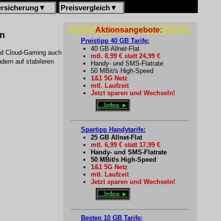
ersicherung
▼
Preisvergleich
▼
Aktionsangebote:
en
Preistipp 40 GB Tarife:
40 GB Allnet-Flat
nd Cloud-Gaming auch
mtl. 8,99 € statt 24,99 €
dern auf stabileren
Handy- und SMS-Flatrate
50 MBit/s High-Speed
1&1 5G Netz
mtl. Laufzeit
Jetzt sparen und Wechseln!
...Infos ►
Spartipp Handytarife:
25 GB Allnet-Flat
mtl. 6,99 € statt 17,99 €
Handy- und SMS-Flatrate
50 MBit/s High-Speed
1&1 5G Netz
mtl. Laufzeit
Jetzt sparen und Wechseln!
...Infos ►
Besten 10 GB Tarife: