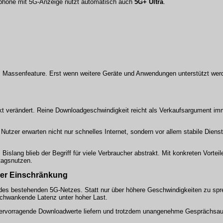
rtphone mit 5G-Anzeige nutzt automatisch auch
5G+ Ultra
.
m Massenfeature. Erst wenn weitere Geräte und Anwendungen unterstützt wer
kt verändert. Reine Downloadgeschwindigkeit reicht als Verkaufsargument im
 Nutzer erwarten nicht nur schnelles Internet, sondern vor allem stabile Diens
slang blieb der Begriff für viele Verbraucher abstrakt. Mit konkreten Vorteil
tagsnutzen.
arer Einschränkung
des bestehenden 5G-Netzes. Statt nur über höhere Geschwindigkeiten zu spre
schwankende Latenz unter hoher Last.
n hervorragende Downloadwerte liefern und trotzdem unangenehme Gesprächsau