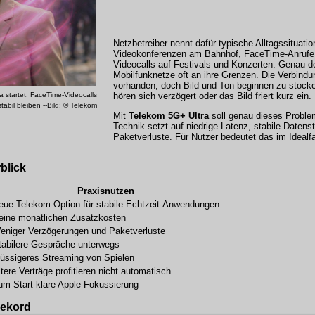
Netzbetreiber nennt dafür typische Alltagssituatio
Videokonferenzen am Bahnhof, FaceTime-Anrufe 
Videocalls auf Festivals und Konzerten. Genau do
Mobilfunknetze oft an ihre Grenzen. Die Verbindu
vorhanden, doch Bild und Ton beginnen zu stock
a startet: FaceTime-Videocalls
hören sich verzögert oder das Bild friert kurz ein.
stabil bleiben --Bild: © Telekom
Mit
Telekom 5G+ Ultra
soll genau dieses Problem
Technik setzt auf niedrige Latenz, stabile Daten
Paketverluste. Für Nutzer bedeutet das im Idealfal
blick
Praxisnutzen
eue Telekom-Option für stabile Echtzeit-Anwendungen
eine monatlichen Zusatzkosten
eniger Verzögerungen und Paketverluste
tabilere Gespräche unterwegs
lüssigeres Streaming von Spielen
ltere Verträge profitieren nicht automatisch
um Start klare Apple-Fokussierung
Rekord