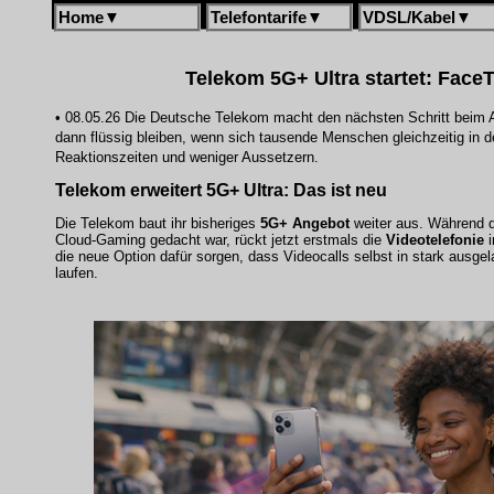
Home
▼
Telefontarife
▼
VDSL/Kabel
▼
Telekom 5G+ Ultra startet: FaceT
• 08.05.26 Die Deutsche Telekom macht den nächsten Schritt beim 
dann flüssig bleiben, wenn sich tausende Menschen gleichzeitig in d
Reaktionszeiten und weniger Aussetzern.
Telekom erweitert 5G+ Ultra: Das ist neu
Die Telekom baut ihr bisheriges
5G+ Angebot
weiter aus. Während di
Cloud-Gaming gedacht war, rückt jetzt erstmals die
Videotelefonie
i
die neue Option dafür sorgen, dass Videocalls selbst in stark ausgel
laufen.