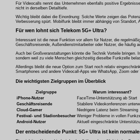
Für Videocalls nennt das Unternehmen ebenfalls positive Ergebnisse.
nicht in derselben Detailtiefe.
Wichtig bleibt dabei die Einordnung: Solche Werte zeigen das Potenz
Verbesserung spürt. Mobilfunk bleibt immer abhängig von Standort,
Für wen lohnt sich Telekom 5G+ Ultra?
Interessant ist die neue Funktion vor allem für Nutzer, die regelmä
Geschäftsreisende, Außendienstmitarbeiter oder Nutzer, die häufig a
Auch bei Großveranstaltungen könnte die Technik Vorteile bringen. I
sondern weil zu viele Menschen gleichzeitig dieselbe Funkzelle bela
Allerdings bleibt die neue Option zum Start noch relativ eingeschrän
Smartphones und andere Videocall-Apps wie WhatsApp, Zoom oder T
Die wichtigsten Zielgruppen im Überblick
Zielgruppe
Warum interessant?
iPhone-Nutzer
FaceTime-Unterstützung ab Start
Geschäftsreisende
Stabilere Videokonferenzen unter
Cloud-Gamer
Niedrigere Latenz beim Streaming
Festival- und Stadionbesucher
Weniger Probleme in vollen Funkze
Android-Nutzer
Aktuell eingeschränkte Unterstütz
Der entscheidende Punkt: 5G+ Ultra ist kein normal