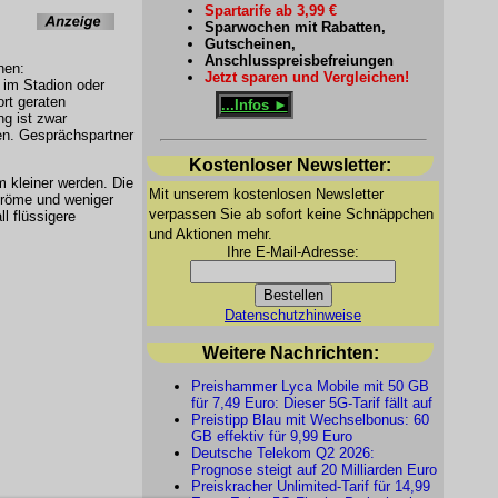
Spartarife ab 3,99 €
Sparwochen mit Rabatten,
Gutscheinen,
Anschlusspreisbefreiungen
nen:
Jetzt sparen und Vergleichen!
im Stadion oder
rt geraten
...Infos ►
ng ist zwar
en. Gesprächspartner
Kostenloser Newsletter:
 kleiner werden. Die
Mit unserem kostenlosen Newsletter
ströme und weniger
verpassen Sie ab sofort keine Schnäppchen
l flüssigere
und Aktionen mehr.
Ihre E-Mail-Adresse:
Datenschutzhinweise
Weitere Nachrichten:
Preishammer Lyca Mobile mit 50 GB
für 7,49 Euro: Dieser 5G-Tarif fällt auf
Preistipp Blau mit Wechselbonus: 60
GB effektiv für 9,99 Euro
Deutsche Telekom Q2 2026:
Prognose steigt auf 20 Milliarden Euro
Preiskracher Unlimited-Tarif für 14,99