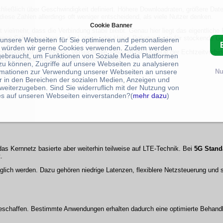
chließlich über Geschwindigkeit definiert. Höhere Downloadraten, größere Da
diese Zahlen allerdings oft weniger entscheidend, als viele Nutzer denken.
Cookie Banner
 vielmehr, dass die Verbindung stabil bleibt. Genau hier liegt das eigentlich
rgen Schwankungen in der Latenz oder kleine Paketverluste für stockende G
 unsere Webseiten für Sie optimieren und personalisieren
 würden wir gerne Cookies verwenden. Zudem werden
chwindigkeit zu erhöhen, versucht die Telekom die Qualität der Echtzeitverbi
gebraucht, um Funktionen von Soziale Media Plattformen
ls ein weiterer theoretischer Speed-Rekord.
zu können, Zugriffe auf unsere Webseiten zu analysieren
rmationen zur Verwendung unserer Webseiten an unsere
Nu
r in den Bereichen der sozialen Medien, Anzeigen und
weiterzugeben. Sind Sie widerruflich mit der Nutzung von
s auf unseren Webseiten einverstanden?(
mehr dazu
)
das Kernnetz basierte aber weiterhin teilweise auf LTE-Technik. Bei
5G Stand
.
glich werden. Dazu gehören niedrige Latenzen, flexiblere Netzsteuerung und s
geschaffen. Bestimmte Anwendungen erhalten dadurch eine optimierte Behandl