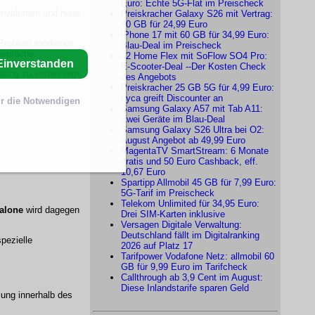
Euro: Echte 5G-Flat im Preischeck
tenvolumen und neue
Preiskracher Galaxy S26 mit Vertrag:
40 GB für 24,99 Euro
iPhone 17 mit 60 GB für 34,99 Euro:
e Problem moderner
Blau-Deal im Preischeck
espräche.
o2 Home Flex mit SoFlow SO4 Pro:
Einverstanden
E-Scooter-Deal --Der Kosten Check
ndung zu verbessern.
des Angebots
Preiskracher 25 GB 5G für 4,99 Euro:
Lyca greift Discounter an
r die Notwendigen
Samsung Galaxy A57 mit Tab A11:
Zwei Geräte im Blau-Deal
Samsung Galaxy S26 Ultra bei O2:
August Angebot ab 49,99 Euro
MagentaTV SmartStream: 6 Monate
gratis und 50 Euro Cashback, eff.
10,67 Euro
Spartipp Allmobil 45 GB für 7,99 Euro:
5G-Tarif im Preischeck
Telekom Unlimited für 34,95 Euro:
alone
wird dagegen
Drei SIM-Karten inklusive
Versagen Digitale Verwaltung:
Deutschland fällt im Digitalranking
pezielle
2026 auf Platz 17
Tarifpower Vodafone Netz: allmobil 60
GB für 9,99 Euro im Tarifcheck
Callthrough ab 3,9 Cent im August:
Diese Inlandstarife sparen Geld
ung innerhalb des