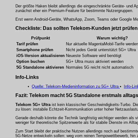
Der größte Haken bleibt allerdings die eingeschränkte Geräte- und A
zunächst eher ein Premium-Feature für bestimmte Nutzergruppen.
Erst wenn Android-Geräte, WhatsApp, Zoom, Teams oder Google Meet
Checkliste: Das sollten Telekom-Kunden jetzt prüfen
Prüfpunkt
Warum wichtig?
Tarif prüfen
Nur aktuelle MagentaMobil-Tarife werden
Smartphone prüfen
Nicht jedes Gerät unterstützt 5G+ Ultra
iOS-Version aktualisieren
Neueste Software wird benötigt
Option buchen
5G+ Ultra muss aktiviert werden
5G Standalone aktivieren
Normales 5G reicht nicht automatisch
Info-Links
•
Quelle: Telekom-Medieninformation zu 5G+ Ultra
•
Info-Li
Fazit: Telekom macht 5G Standalone erstmals alltags
Telekom 5G+ Ultra
ist kein klassischer Geschwindigkeits-Turbo. Di
zu lösen: instabile Echtzeit-Kommunikation unter hoher Netzauslast
Gerade deshalb könnte die Technik langfristig wichtiger werden als 
weniger für theoretische Spitzenwerte als für stabile Dienste im Allta
Zum Start bleibt der praktische Nutzen allerdings noch auf bestim
5G-Netze entwickeln sollen: weg vom reinen Tempowettbewerb, hin 