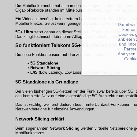
Die Mobilfunkbranche hat sich in den vergangenen Jahren fast auss
Gigabit-Rekorde standen im Mittelpunkt der Werbung. Im Alltag sind 
Ein Videocall benötigt keine extrem hohe Datenrate. Entscheidend ist
Mobilfunknetze. Selbst wenn genügend Bandbreite vorhanden ist, so
Damit wir
können
5G+ Ultra
setzt genau an dieser Stelle an. Statt nur die Maximalges
Cookies 
Das klingt technisch, könnte im Alltag aber deutlich spürbarer sein a
anbieten 
und Info
So funktioniert Telekom 5G+ Ultra technisch
Partne
Analysen 
Die neue Funktion basiert auf drei zentralen Technologien:
Cookie
•
5G Standalone
•
Network Slicing
•
L4S
(Low Latency, Low Loss, Scalable Throughput)
5G Standalone als Grundlage
Bei vielen bisherigen 5G-Netzen lief der Funk zwar bereits über 5G, 
das komplette Netz auf eine eigenständige 5G-Architektur umgestellt
Das ist wichtig, weil erst dadurch bestimmte Echtzeit-Funktionen mö
Netzwerkbereiche für einzelne Anwendungen.
Network Slicing erklärt
Beim sogenannten
Network Slicing
werden virtuelle Netzbereiche 
Mobilfunknetzes.