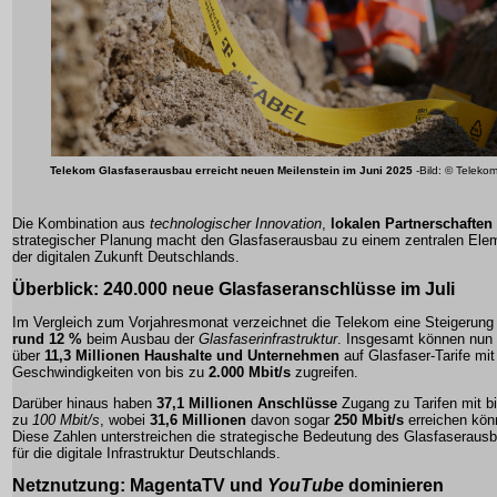
Telekom Glasfaserausbau erreicht neuen Meilenstein im Juni 2025
-Bild: © Teleko
Die Kombination aus
technologischer Innovation
,
lokalen Partnerschaften
strategischer Planung
macht den Glasfaserausbau zu einem zentralen Ele
der digitalen Zukunft Deutschlands.
Überblick:
240.000 neue Glasfaseranschlüsse
im Juli
Im Vergleich zum Vorjahresmonat verzeichnet die Telekom eine Steigerung
rund 12 %
beim Ausbau der
Glasfaserinfrastruktur
. Insgesamt können nun
über
11,3 Millionen Haushalte und Unternehmen
auf
Glasfaser-Tarife
mit
Geschwindigkeiten von bis zu
2.000 Mbit/s
zugreifen.
Darüber hinaus haben
37,1 Millionen Anschlüsse
Zugang zu Tarifen mit b
zu
100 Mbit/s
, wobei
31,6 Millionen
davon sogar
250 Mbit/s
erreichen kön
Diese Zahlen unterstreichen die strategische Bedeutung des Glasfaseraus
für die
digitale Infrastruktur
Deutschlands.
Netznutzung:
MagentaTV
und
YouTube
dominieren