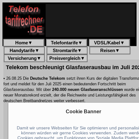
Home
▼
Telefontarife
▼
VDSL/Kabel
▼
Handytarife
▼
Stromtarife
▼
Reisen
▼
Versicherung
▼
Preisvergleich
▼
Telekom beschleunigt Glasfaserausbau im Juli 20
• 26.08.25 Die
Deutsche Telekom
setzt ihren Kurs der digitalen Transforma
fort und meldet für den Juli 2025 einen bedeutenden Fortschritt beim
Glasfaserausbau
. Mit über
240.000 neuen Glasfaseranschlüssen
wurde e
neuer Monatsrekord erzielt, der die Reichweite und Leistungsfähigkeit des
deutschen Breitbandnetzes weiter verbessert.
Cookie Banner
Damit wir unsere Webseiten für Sie optimieren und personalis
können würden wir gerne Cookies verwenden. Zudem werd
Cookies gebraucht, um Funktionen von Soziale Media Plattfo