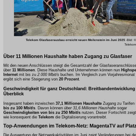
Telekom Glasfaserausbau erreicht neuen Meilenstein im Juni 2025
-Bild: ©
Telekom
Über 11 Millionen Haushalte haben Zugang zu Glasfaser
Mit den neuen Anschlüssen steigt die Gesamtzahl der Glasfaseranschlüsse
über
11 Millionen
. Diese Haushalte und Unternehmen können nun
Highspe
Internet
mit bis zu
2.000 Mbit/s
buchen. Im Vergleich zum Vorjahresmonat
ergibt sich eine Steigerung von
20 Prozent
.
Geschwindigkeit für ganz Deutschland: Breitbandentwicklung
Überblick
Insgesamt haben inzwischen
37,1 Millionen Haushalte
Zugang zu Tarifen 
bis zu 100 Mbit/s
. Davon können
über 31,6 Millionen Haushalte
sogar
Geschwindigkeiten von bis zu 250 Mbit/s
nutzen. Dieser Fortschritt zeigt
wie konsequent die
Telekom
die
Digitalisierung
vorantreibt.
Top-Anwendungen im Telekom-Netz: MagentaTV auf Platz
Die Auswertung der Netzwerkaktivitäten im Juni zeigt Veränderungen bei d