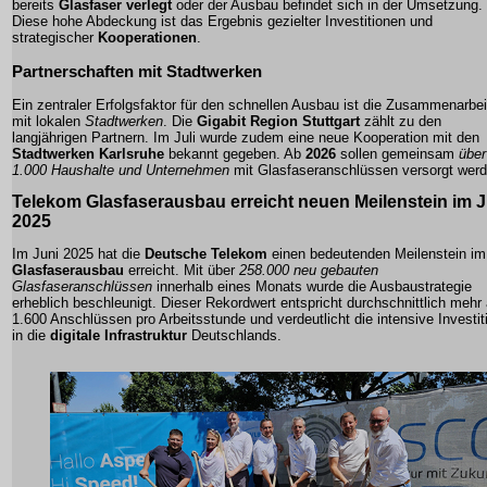
bereits
Glasfaser verlegt
oder der Ausbau befindet sich in der Umsetzung.
Diese hohe Abdeckung ist das Ergebnis gezielter Investitionen und
strategischer
Kooperationen
.
Partnerschaften mit Stadtwerken
Ein zentraler Erfolgsfaktor für den schnellen Ausbau ist die Zusammenarbei
mit lokalen
Stadtwerken
. Die
Gigabit Region Stuttgart
zählt zu den
langjährigen Partnern. Im Juli wurde zudem eine neue Kooperation mit den
Stadtwerken Karlsruhe
bekannt gegeben. Ab
2026
sollen gemeinsam
über
1.000 Haushalte und Unternehmen
mit
Glasfaseranschlüssen
versorgt werd
Telekom Glasfaserausbau erreicht neuen Meilenstein im J
2025
Im Juni 2025 hat die
Deutsche Telekom
einen bedeutenden Meilenstein im
Glasfaserausbau
erreicht. Mit über
258.000 neu gebauten
Glasfaseranschlüssen
innerhalb eines Monats wurde die Ausbaustrategie
erheblich beschleunigt. Dieser Rekordwert entspricht durchschnittlich mehr 
1.600 Anschlüssen pro Arbeitsstunde
und verdeutlicht die intensive Investit
in die
digitale Infrastruktur
Deutschlands.