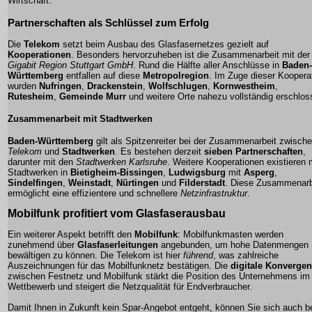
Wirtschaft.
Partnerschaften als Schlüssel zum Erfolg
Die
Telekom
setzt beim Ausbau des Glasfasernetzes gezielt auf
Kooperationen
. Besonders hervorzuheben ist die Zusammenarbeit mit der
Gigabit Region Stuttgart GmbH
. Rund die Hälfte aller Anschlüsse in
Baden-
Württemberg
entfallen auf diese
Metropolregion
. Im Zuge dieser Koopera
wurden
Nufringen
,
Drackenstein
,
Wolfschlugen
,
Kornwestheim
,
Rutesheim
,
Gemeinde Murr
und weitere Orte nahezu vollständig erschlos
Zusammenarbeit mit Stadtwerken
Baden-Württemberg
gilt als Spitzenreiter bei der Zusammenarbeit zwisch
Telekom
und
Stadtwerken
. Es bestehen derzeit
sieben Partnerschaften
,
darunter mit den
Stadtwerken Karlsruhe
. Weitere Kooperationen existieren 
Stadtwerken in
Bietigheim-Bissingen
,
Ludwigsburg
mit
Asperg
,
Sindelfingen
,
Weinstadt
,
Nürtingen
und
Filderstadt
. Diese Zusammenarb
ermöglicht eine effizientere und schnellere
Netzinfrastruktur
.
Mobilfunk profitiert vom Glasfaserausbau
Ein weiterer Aspekt betrifft den
Mobilfunk
: Mobilfunkmasten werden
zunehmend über
Glasfaserleitungen
angebunden, um hohe Datenmengen
bewältigen zu können. Die Telekom ist hier
führend
, was zahlreiche
Auszeichnungen für das Mobilfunknetz bestätigen. Die
digitale Konverge
zwischen Festnetz und Mobilfunk stärkt die Position des Unternehmens im
Wettbewerb und steigert die Netzqualität für Endverbraucher.
Damit Ihnen in Zukunft kein Spar-Angebot entgeht, können Sie sich auch b