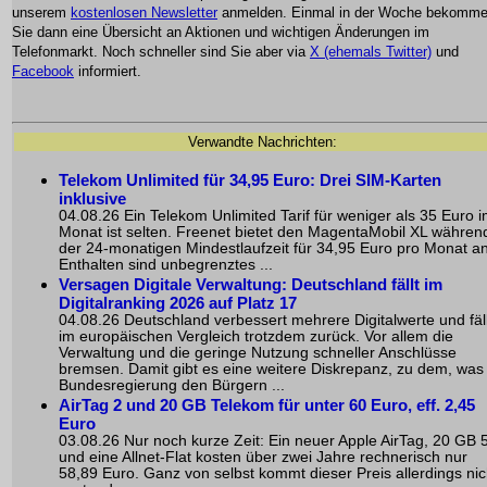
unserem
kostenlosen Newsletter
anmelden. Einmal in der Woche bekomm
Sie dann eine Übersicht an Aktionen und wichtigen Änderungen im
Telefonmarkt. Noch schneller sind Sie aber via
X (ehemals Twitter)
und
Facebook
informiert.
Verwandte Nachrichten:
Telekom Unlimited für 34,95 Euro: Drei SIM-Karten
inklusive
04.08.26 Ein Telekom Unlimited Tarif für weniger als 35 Euro 
Monat ist selten. Freenet bietet den MagentaMobil XL währen
der 24-monatigen Mindestlaufzeit für 34,95 Euro pro Monat an
Enthalten sind unbegrenztes ...
Versagen Digitale Verwaltung: Deutschland fällt im
Digitalranking 2026 auf Platz 17
04.08.26 Deutschland verbessert mehrere Digitalwerte und fäll
im europäischen Vergleich trotzdem zurück. Vor allem die
Verwaltung und die geringe Nutzung schneller Anschlüsse
bremsen. Damit gibt es eine weitere Diskrepanz, zu dem, was
Bundesregierung den Bürgern ...
AirTag 2 und 20 GB Telekom für unter 60 Euro, eff. 2,45
Euro
03.08.26 Nur noch kurze Zeit: Ein neuer Apple AirTag, 20 GB 
und eine Allnet-Flat kosten über zwei Jahre rechnerisch nur
58,89 Euro. Ganz von selbst kommt dieser Preis allerdings nic