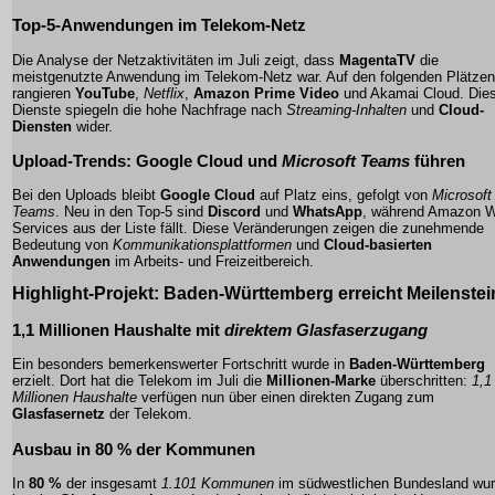
Top-5-Anwendungen im Telekom-Netz
Die Analyse der Netzaktivitäten im Juli zeigt, dass
MagentaTV
die
meistgenutzte Anwendung im Telekom-Netz war. Auf den folgenden Plätzen
rangieren
YouTube
,
Netflix
,
Amazon Prime Video
und
Akamai Cloud
. Die
Dienste spiegeln die hohe Nachfrage nach
Streaming-Inhalten
und
Cloud-
Diensten
wider.
Upload-Trends:
Google Cloud
und
Microsoft Teams
führen
Bei den Uploads bleibt
Google Cloud
auf Platz eins, gefolgt von
Microsoft
Teams
. Neu in den Top-5 sind
Discord
und
WhatsApp
, während
Amazon 
Services
aus der Liste fällt. Diese Veränderungen zeigen die zunehmende
Bedeutung von
Kommunikationsplattformen
und
Cloud-basierten
Anwendungen
im Arbeits- und Freizeitbereich.
Highlight-Projekt:
Baden-Württemberg
erreicht Meilenstei
1,1 Millionen Haushalte mit
direktem Glasfaserzugang
Ein besonders bemerkenswerter Fortschritt wurde in
Baden-Württemberg
erzielt. Dort hat die Telekom im Juli die
Millionen-Marke
überschritten:
1,1
Millionen Haushalte
verfügen nun über einen direkten Zugang zum
Glasfasernetz
der Telekom.
Ausbau in 80 % der Kommunen
In
80 %
der insgesamt
1.101 Kommunen
im südwestlichen Bundesland wu