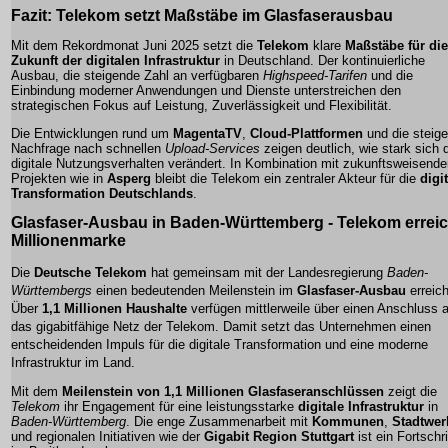
Fazit: Telekom setzt Maßstäbe im Glasfaserausbau
Mit dem Rekordmonat Juni 2025 setzt die
Telekom
klare
Maßstäbe für die
Zukunft der digitalen Infrastruktur
in Deutschland. Der kontinuierliche
Ausbau, die steigende Zahl an verfügbaren
Highspeed-Tarifen
und die
Einbindung moderner Anwendungen und Dienste unterstreichen den
strategischen Fokus auf
Leistung, Zuverlässigkeit und Flexibilität
.
Die Entwicklungen rund um
MagentaTV
,
Cloud-Plattformen
und die steig
Nachfrage nach schnellen
Upload-Services
zeigen deutlich, wie stark sich 
digitale Nutzungsverhalten verändert. In Kombination mit zukunftsweisend
Projekten wie in
Asperg
bleibt die Telekom ein zentraler Akteur für die
digi
Transformation Deutschlands
.
Glasfaser-Ausbau in Baden-Württemberg - Telekom erreic
Millionenmarke
Die
Deutsche Telekom
hat gemeinsam mit der Landesregierung
Baden-
Württembergs
einen bedeutenden Meilenstein im
Glasfaser-Ausbau
erreich
Über
1,1 Millionen Haushalte
verfügen mittlerweile über einen Anschluss 
das gigabitfähige Netz der Telekom. Damit setzt das Unternehmen einen
entscheidenden Impuls für die digitale Transformation und eine moderne
Infrastruktur im Land.
Mit dem
Meilenstein von 1,1 Millionen Glasfaseranschlüssen
zeigt die
Telekom
ihr Engagement für eine leistungsstarke
digitale Infrastruktur
in
Baden-Württemberg
. Die enge Zusammenarbeit mit
Kommunen
,
Stadtwer
und regionalen Initiativen wie der
Gigabit Region Stuttgart
ist ein Fortschri