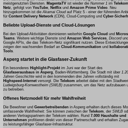
meistgenutzten Diensten.
MagentaTV
ist wieder die
Nummer 1
im
Telekom
Netz
, gefolgt von
YouTube
,
Netflix
und
Amazon Prime Video
. Neu
hinzugekommen ist die
Akamai Cloud
auf Platz 5 - einer der führenden Anb
für
Content Delivery Network
(CDN),
Cloud-Computing
und
Cyber-Sicherh
Beliebte Upload-Dienste und Cloud-Lösungen
Bei den Upload-Aktivitäten dominieren weiterhin
Google Cloud
und
Micros
Teams
. Weitere wichtige Dienste sind
Amazon Web Services
,
Discord
un
Google APIs
, die das Telekom-Netz signifikant nutzen. Diese Entwicklunge
zeigen den wachsenden Bedarf an
Cloud-Kommunikation
und
kollaborat
Tools
.
Asperg startet in die Glasfaser-Zukunft
Ein besonderes
Highlight-Projekt
im Juni war der Start des
Glasfaserausbaus in Asperg
, Baden-Württemberg. Die Stadt mit über
1.2
Jahren Geschichte
wird in den kommenden drei Jahren vollständig mit
Highspeed-Internet
versorgt. Die
Telekom
arbeitet dabei mit den
Stadtwer
Ludwigsburg-Kornwestheim (SWLB)
zusammen, um das Netz aufzubauen 
zu betreiben.
Offenes Netzmodell für mehr Wahlfreiheit
Die Bewohner und
Gewerbetreibenden
in Asperg erhalten durch dieses Mo
umfassende Wahlfreiheit: Sie können zwischen der
Telekom
, der
SWLB
od
anderen Vertragspartnern der Telekom wählen. Rund
7.000 Haushalte und
Unternehmen
profitieren direkt von dieser Partnerschaft und erhalten Zuga
zu
leistungsfähiger Glasfaser-Infrastruktur
.