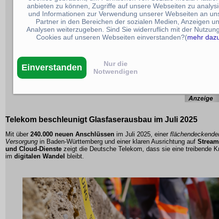
anbieten zu können, Zugriffe auf unsere Webseiten zu analys
und Informationen zur Verwendung unserer Webseiten an un
Partner in den Bereichen der sozialen Medien, Anzeigen u
Analysen weiterzugeben. Sind Sie widerruflich mit der Nutzun
Cookies auf unseren Webseiten einverstanden?(
mehr daz
Nur die
Einverstanden
Notwendigen
Telekom beschleunigt
Glasfaserausbau
im Juli 2025
Mit über
240.000 neuen Anschlüssen
im Juli 2025, einer
flächendeckende
Versorgung
in Baden-Württemberg und einer klaren Ausrichtung auf
Stream
und Cloud-Dienste
zeigt die Deutsche Telekom, dass sie eine treibende Kr
im
digitalen Wandel
bleibt.