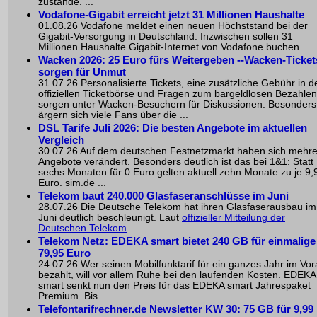
zustande. ...
Vodafone-Gigabit erreicht jetzt 31 Millionen Haushalte
01.08.26 Vodafone meldet einen neuen Höchststand bei der
Gigabit-Versorgung in Deutschland. Inzwischen sollen 31
Millionen Haushalte Gigabit-Internet von Vodafone buchen ...
Wacken 2026: 25 Euro fürs Weitergeben --Wacken-Ticket
sorgen für Unmut
31.07.26 Personalisierte Tickets, eine zusätzliche Gebühr in d
offiziellen Ticketbörse und Fragen zum bargeldlosen Bezahlen
sorgen unter Wacken-Besuchern für Diskussionen. Besonders
ärgern sich viele Fans über die ...
DSL Tarife Juli 2026: Die besten Angebote im aktuellen
Vergleich
30.07.26 Auf dem deutschen Festnetzmarkt haben sich mehr
Angebote verändert. Besonders deutlich ist das bei 1&1: Statt
sechs Monaten für 0 Euro gelten aktuell zehn Monate zu je 9,
Euro. sim.de ...
Telekom baut 240.000 Glasfaseranschlüsse im Juni
28.07.26 Die Deutsche Telekom hat ihren Glasfaserausbau im
Juni deutlich beschleunigt. Laut
offizieller Mitteilung der
Deutschen Telekom
...
Telekom Netz: EDEKA smart bietet 240 GB für einmalige
79,95 Euro
24.07.26 Wer seinen Mobilfunktarif für ein ganzes Jahr im Vo
bezahlt, will vor allem Ruhe bei den laufenden Kosten. EDEKA
smart senkt nun den Preis für das EDEKA smart Jahrespaket
Premium. Bis ...
Telefontarifrechner.de Newsletter KW 30: 75 GB für 9,99