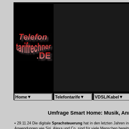
Home
▼
Telefontarife
▼
VDSL/Kabel
▼
Umfrage Smart Home: Musik, Anr
• 29.11.24 Die digitale
Sprachsteuerung
hat in den letzten Jahren 
Anwendungen wie Siri, Alexa und Co. sind für viele Menschen bereits