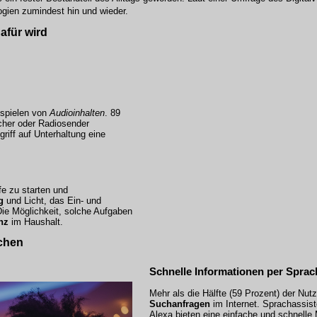
ogien zumindest hin und wieder.
afür wird
bspielen von
Audioinhalten
. 89
cher oder Radiosender
riff auf Unterhaltung eine
e zu starten und
g
und Licht, das Ein- und
Die Möglichkeit, solche Aufgaben
nz
im Haushalt.
chen
Schnelle Informationen per Sprac
Mehr als die Hälfte (59 Prozent) der Nut
Suchanfragen
im Internet. Sprachassist
Alexa bieten eine einfache und schnelle 