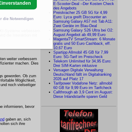
Einverstanden
E-Scooter-Deal --Der Kosten Check
des Angebots
Preiskracher 25 GB 5G für 4,99
Euro: Lyca greift Discounter an
r die Notwendigen
Samsung Galaxy A57 mit Tab A11:
Zwei Geräte im Blau-Deal
Samsung Galaxy S26 Ultra bei O2:
. KI-Systeme verbessern
August Angebot ab 49,99 Euro
rd die Interaktion mit
MagentaTV SmartStream: 6 Monate
gratis und 50 Euro Cashback, eff.
10,67 Euro
Spartipp Allmobil 45 GB für 7,99
Euro: 5G-Tarif im Preischeck
ten weiter verbessern
Telekom Unlimited für 34,95 Euro:
ffizienter machen. Dies
Drei SIM-Karten inklusive
Versagen Digitale Verwaltung:
Deutschland fällt im Digitalranking
tags geworden. Ob zum
2026 auf Platz 17
fortable Möglichkeit,
Tarifpower Vodafone Netz: allmobil
und noch vielseitiger
60 GB für 9,99 Euro im Tarifcheck
Callthrough ab 3,9 Cent im August:
Diese Inlandstarife sparen Geld
ne
informieren, bevor
and
gaben an, sich
olten sich ihre