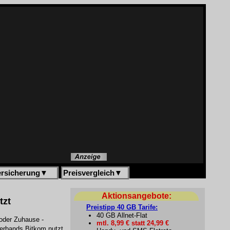
ersicherung
▼
Preisvergleich
▼
Aktionsangebote:
tzt
Preistipp 40 GB Tarife:
40 GB Allnet-Flat
 oder Zuhause -
mtl. 8,99 € statt 24,99 €
verbands Bitkom nutzt