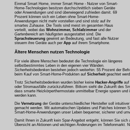
Einmal Smart Home, immer Smart Home - Nutzer von Smart-
Home-Technologien besitzen durchschnittlich sieben Geräte
oder Anwendungen und sind überwiegend zufrieden damit. 69
Prozent können sich ein Leben ohne Smart-Home-
Anwendungen nicht mehr vorstellen und sind stolz auf ihr
smartes Zuhause. Die Tools sind meist im gesamten Haus
verteilt, wobei das
Wohnzimmer, Schlafzimmer
und der
Gartenbereich
am häufigsten ausgestattet sind. Die
Sprachsteuerung
gewinnt an Bedeutung, und fast alle Nutzer
steuern ihre Geräte auch per
App
auf ihrem Smartphone.
Ältere Menschen nutzen Technologie
Für viele ältere Menschen bedeutet die Technologie ein längeres
selbstbestimmtes Leben in den eigenen vier Wänden.
Sicherheitsbedenken
bestehen jedoch weiterhin: 55 Prozent der Be
beim Kauf von Smart-Home-Produkten auf
Sicherheit
geachtet werde
Trotz Sicherheitsbedenken wurden bisher keine
Hacker-Angriffe
auf 
oder Stromausfälle zurückzuführen. Bitkom sieht die Zukunft des 
dass smarte Heizkörperthermostate unmittelbar Energie sparen und i
werden kann.
Die
Vernetzung
der Geräte unterschiedlicher Hersteller soll intuitiv
gemacht werden. Mit automatischen Updates und Patches können Sm
Smart-Home-Anwendungen unser Leben bequemer, sicherer und umw
Damit Ihnen in Zukunft kein Spar-Angebot entgeht, können Sie sich
Übersicht an Aktionen und wichtigen Änderungen im Telefonmarkt. N