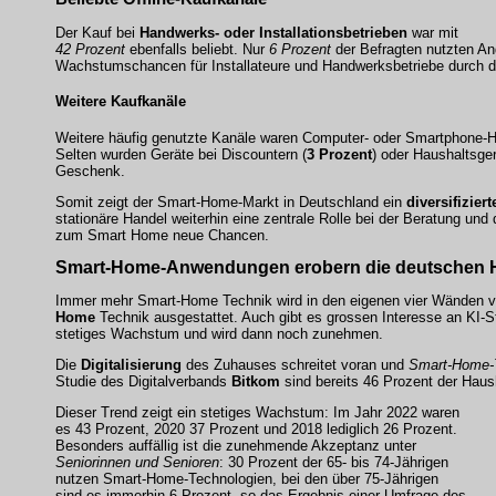
Der Kauf bei
Handwerks- oder Installationsbetrieben
war mit
42 Prozent
ebenfalls beliebt. Nur
6 Prozent
der Befragten nutzten An
Wachstumschancen für Installateure und Handwerksbetriebe durch 
Weitere Kaufkanäle
Weitere häufig genutzte Kanäle waren Computer- oder Smartphone-He
Selten wurden Geräte bei Discountern (
3 Prozent
) oder Haushaltsger
Geschenk.
Somit zeigt der Smart-Home-Markt in Deutschland ein
diversifizier
stationäre Handel
weiterhin eine zentrale Rolle bei der Beratung un
zum Smart Home neue Chancen.
Smart-Home-Anwendungen
erobern die deutschen 
Immer mehr Smart-Home Technik wird in den eigenen vier Wänden verb
Home
Technik ausgestattet. Auch gibt es grossen Interesse an KI-S
stetiges Wachstum und wird dann noch zunehmen.
Die
Digitalisierung
des Zuhauses schreitet voran und
Smart-Home-
Studie des Digitalverbands
Bitkom
sind bereits 46 Prozent der Haus
Dieser Trend zeigt ein stetiges Wachstum: Im Jahr 2022 waren
es 43 Prozent, 2020 37 Prozent und 2018 lediglich 26 Prozent.
Besonders auffällig ist die zunehmende Akzeptanz unter
Seniorinnen und Senioren
: 30 Prozent der 65- bis 74-Jährigen
nutzen Smart-Home-Technologien, bei den über 75-Jährigen
sind es immerhin 6 Prozent, so das Ergebnis einer Umfrage des