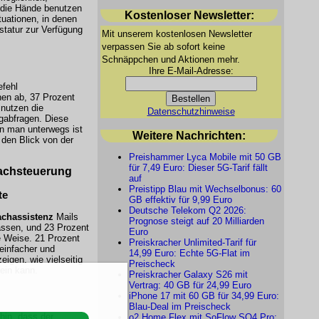
 die Hände benutzen
Kostenloser Newsletter:
tuationen, in denen
statur zur Verfügung
Mit unserem kostenlosen Newsletter
verpassen Sie ab sofort keine
Schnäppchen und Aktionen mehr.
Ihre E-Mail-Adresse:
efehl
en ab, 37 Prozent
 nutzen die
Datenschutzhinweise
abfragen. Diese
nn man unterwegs ist
Weitere Nachrichten:
 den Blick von der
Preishammer Lyca Mobile mit 50 GB
für 7,49 Euro: Dieser 5G-Tarif fällt
achsteuerung
auf
Preistipp Blau mit Wechselbonus: 60
te
GB effektiv für 9,99 Euro
Deutsche Telekom Q2 2026:
achassistenz
Mails
Prognose steigt auf 20 Milliarden
assen, und 23 Prozent
Euro
e Weise. 21 Prozent
Preiskracher Unlimited-Tarif für
einfacher und
14,99 Euro: Echte 5G-Flat im
igen, wie vielseitig
Preischeck
ein kann.
Preiskracher Galaxy S26 mit
Vertrag: 40 GB für 24,99 Euro
iPhone 17 mit 60 GB für 34,99 Euro:
Blau-Deal im Preischeck
hin, dass der
o2 Home Flex mit SoFlow SO4 Pro: