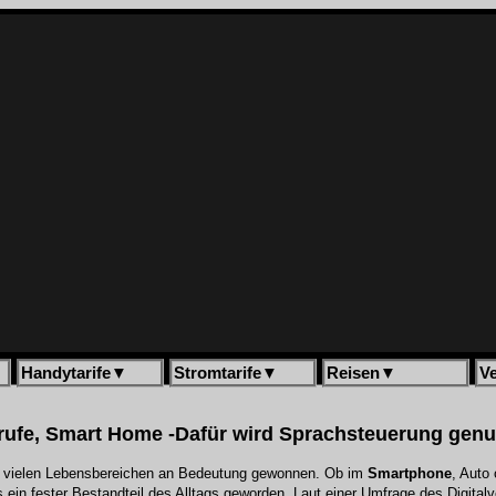
Handytarife
▼
Stromtarife
▼
Reisen
▼
V
ufe, Smart Home -Dafür wird Sprachsteuerung genu
in vielen Lebensbereichen an Bedeutung gewonnen. Ob im
Smartphone
, Auto
 ein fester Bestandteil des Alltags geworden. Laut einer Umfrage des Digital