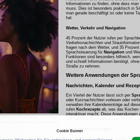
Informationen zu finden, ohne dass man
muss. Dies ist besonders praktisch in Si
man gerade beschäftigt ist oder keine Ta
hat.
Wetter, Verkehr und Navigation
45 Prozent der Nutzer rufen per Sprachb
Verkehrsnachrichten
und Stauinformation
fragen nach dem Wetter, und 35 Prozent
Sprachsteuerung für
Navigation
und Weg
Funktionen sind besonders hilfreich, we
und schnell Informationen benötigt, ohne
Straße zu nehmen.
Weitere Anwendungen der Spr
Nachrichten, Kalender und Rezep
Ein Viertel der Nutzer lässt sich per
Spr
oder Kurznachrichten vorlesen oder verf
verwalten ihre Kalendereinträge auf dies
rufen
Kochrezepte
ab, was das Kochen 
interaktiver macht. Diese Anwendungen ze
Smart Home: Musik, Anrufe, Smart Home
und nützlich Sprachsteuerung im Alltag s
teuerung genutzt -Bild: © Tarifrechner.de
Unterhaltung und Spaß
Cookie Banner
tenten
zur Unterhaltung, etwa für Witze oder Spaßfragen. Dies deutet darauf 