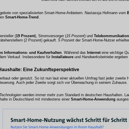
gebote von spezialisierten Smart-Home-Anbietern.
Nastassja Hofmann
vom
den
Smart-Home-Trend
.
rsteller (
19 Prozent
), Stromversorger (
15 Prozent
) und
Telekommunikation
äteherstellern (
2 Prozent
) gekauft.
5 Prozent
der Smart-Home-Nutzer erhielten
tes Informations- und Kaufverhalten
. Während das
Internet
eine wichtige Que
d dem Verkauf. Insbesondere für
Installateure
und
Handwerksbetriebe
ergeben 
Haushalte: Eine
Zukunftsperspektive
aut oder genutzt. So ist nun laut einer aktuellen Umfrag fast jeder zweite 
teuerung. Auch jeder Zweite sorgt sich vor Überwachung in seinem Zuhause. D
Technologien
werden immer mehr zum Standard in deutschen Haushalten. Laut
halte in Deutschland mit mindestens einer
Smart-Home-Anwendung
ausgest