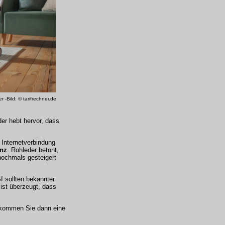
 -Bild: © tarifrechner.de
r hebt hervor, dass
 Internetverbindung
enz
. Rohleder betont,
nochmals gesteigert
I sollten bekannter
st überzeugt, dass
kommen Sie dann eine