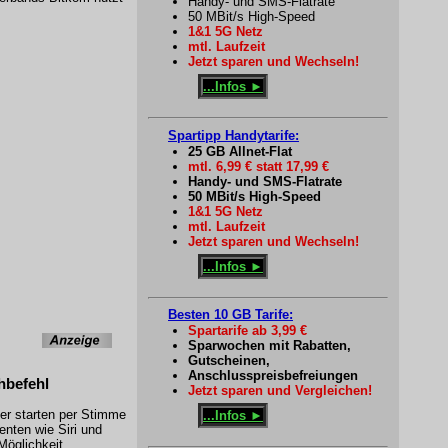
Handy- und SMS-Flatrate
50 MBit/s High-Speed
1&1 5G Netz
mtl. Laufzeit
Jetzt sparen und Wechseln!
...Infos ►
Spartipp Handytarife:
25 GB Allnet-Flat
mtl. 6,99 € statt 17,99 €
Handy- und SMS-Flatrate
50 MBit/s High-Speed
1&1 5G Netz
mtl. Laufzeit
Jetzt sparen und Wechseln!
...Infos ►
Besten 10 GB Tarife:
Spartarife ab 3,99 €
Sparwochen mit Rabatten,
Gutscheinen,
Anschlusspreisbefreiungen
hbefehl
Jetzt sparen und Vergleichen!
zer starten per Stimme
...Infos ►
enten wie Siri und
Möglichkeit,