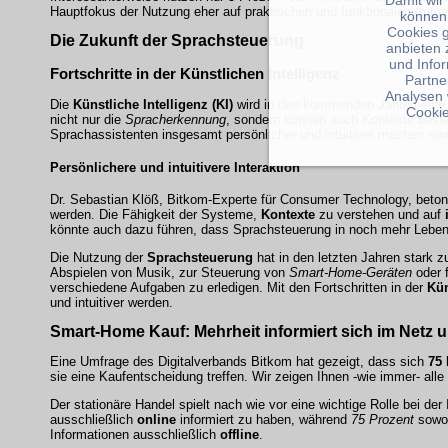
Damit wir
Hauptfokus der Nutzung eher auf praktischen und funktionalen Aufgab
können
Cookies 
Die Zukunft der Sprachsteuerung
anbieten 
und Info
Fortschritte in der Künstlichen Intelligenz
Partne
Analysen 
Die
Künstliche Intelligenz (KI)
wird in den kommenden Jahren eine 
Cookie
nicht nur die
Spracherkennung
, sondern können auch Kontexte besser
Sprachassistenten insgesamt persönlicher und intuitiver machen so
Persönlichere und intuitivere Interaktion
Dr. Sebastian Klöß, Bitkom-Experte für Consumer Technology, betont
werden. Die Fähigkeit der Systeme,
Kontexte
zu verstehen und auf
könnte auch dazu führen, dass Sprachsteuerung in noch mehr Lebens
Die Nutzung der
Sprachsteuerung
hat in den letzten Jahren stark 
Abspielen von Musik, zur Steuerung von
Smart-Home-Geräten
oder f
verschiedene Aufgaben zu erledigen. Mit den Fortschritten in der
Kün
und intuitiver werden.
Smart-Home
Kauf: Mehrheit informiert sich im Netz 
Eine Umfrage des Digitalverbands Bitkom hat gezeigt, dass sich
75 
sie eine Kaufentscheidung treffen. Wir zeigen Ihnen -wie immer- all
Der stationäre Handel spielt nach wie vor eine wichtige Rolle bei de
ausschließlich
online
informiert zu haben, während
75 Prozent
sowoh
Informationen ausschließlich
offline
.