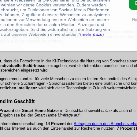
 unsere Webseiten für Sie optimieren und personalisieren
en liegt als auf Unterhaltung.
 würden wir gerne Cookies verwenden. Zudem werden
gebraucht, um Funktionen von Soziale Media Plattformen
zu können, Zugriffe auf unsere Webseiten zu analysieren
rmationen zur Verwendung unserer Webseiten an unsere
Nu
r in den Bereichen der sozialen Medien, Anzeigen und
weiterzugeben. Sind Sie widerruflich mit der Nutzung von
entscheidende Rolle bei der Weiterentwicklung der Sprachsteuerung spielen
s auf unseren Webseiten einverstanden?(
mehr dazu
)
 verstehen, Folgefragen antizipieren und komplexere Aufgaben lösen. Dies wi
wie neue Anwendungsfelder eröffnen.
, dass die Fortschritte in der KI-Technologie die Nutzung von Sprachassisten
individuelle Bedürfnisse
einzugehen, wird die Interaktion persönlicher und e
bereichen eingesetzt wird.
zugenommen und ist für viele Menschen zu einem festen Bestandteil des All
ür schnelle Suchanfragen - Sprachassistenten bieten eine praktische und kom
stlichen Intelligenz
wird sich diese Technologie in Zukunft weiterentwickeln 
und im Geschäft
Prozent
der
Smart-Home-Nutzer
in Deutschland sowohl
online
als auch
offli
e Ergebnisse bei der
Smart Home Umfrage
auf.
r Informationsbeschaffung.
14 Prozent
der
Befragten durch den Branchenverb
l das Internet als auch den
Einzelhandel
zur Recherche nutzten.
7 Prozent
h