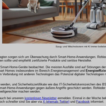
Saug- und Wischrobotern mit KI immer beliebter
fragten sorgen sich um Überwachung durch Smart-Home-Anwendungen. Rohlede
n sollte und empfiehlt zertifizierte Produkte und seriöse Hersteller.
Smart-Home-Geräte beobachtet. Die meisten Ausfälle sind auf Störungen der
Smart Homes insbesondere im Bereich
Energiemanagement
und
Energieeffizi
n Verbindung mit anderen Technologien das Potenzial digitaler Technologien 
er werden, und Sicherheitszertifikate wie das IT-Sicherheitskennzeichen des BS
art-Home-Anwendungen gegen äußere Angriffe geschützt werden. Rohleder i
eltgerechter machen werden.
 auch bei unserem
kostenlosen Newsletter
anmelden. Einmal in der Woche be
och schneller sind Sie aber via
X (ehemals Twitter)
und
Facebook
informiert.