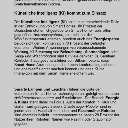
Branchenverbandes Bitkom.
Künstliche Intelligenz (KI) kommt zum Einsatz
Die
Künstliche Intelligenz (KI)
spielt eine entscheidende Rolle
in der Entwicklung von Smart Homes. 80 Prozent der
Deutschen stehen KI-gesteuerten Smart-Home-Tools offen
gegenüber.
Heizungssysteme
, die nicht nur die
Wohlfühltemperatur erlernen, sondern auch das
Energiesparen
berücksichtigen, könnten sich 70 Prozent der Befragten
vorstellen. Weitere Anwendungen wie vorausschauende
Wartung, KI-Steuerung von
Beleuchtung, Alarmanlagen
oder
Saug- und Wischrobotern
sind für viele denkbar. Dr. Bernhard
Rohleder, Hauptgeschäftsführer von Bitkom, betont, dass
Smart-Home-Anwendungen das Leben komfortabler, sicherer
und energieeffizienter machen können und dass KI die
Interaktion mit dem Smart Home erleichtern wird.
Smarte Lampen und Leuchten
führen die Liste der
verbreiteten Smart-Home-Technologien an, gefolgt von smarten
Heizkörperthermostaten
und
Steckdosen
. Der Bereich
Energie
& Klima
steht dabei im Fokus. Auch der Komfort in Haus und
Garten wird großgeschrieben:
Staubsauger-Roboter
sind in
jedem vierten Haushalt zu finden, und
Rasenmäher-Roboter
sind ebenfalls beliebt. Interessanterweise haben 28 Prozent der
Nutzer ihren Robotern Namen wie Rasimir oder Staubinator
gegeben.