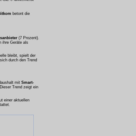
Bitkom
betont die
sanbieter
(
7 Prozent
).
 ihre Geräte als
lle bleibt, spielt der
sich durch den Trend
Haushalt mit
Smart-
ieser Trend zeigt ein
 einer aktuellen
attet.