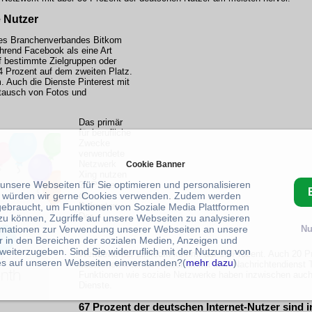
 Nutzer
 des Branchenverbandes Bitkom
hrend Facebook als eine Art
uf bestimmte Zielgruppen oder
44 Prozent auf dem zweiten Platz.
. Auch die Dienste Pinterest mit
stausch von Fotos und
Das primär
für berufliche
Zwecke
verwendete
Netzwerk
Cookie Banner
Xing nutzen
 unsere Webseiten für Sie optimieren und personalisieren
26 Prozent
der
 würden wir gerne Cookies verwenden. Zudem werden
Befragten.
gebraucht, um Funktionen von Soziale Media Plattformen
Der
zu können, Zugriffe auf unsere Webseiten zu analysieren
rmationen zur Verwendung unserer Webseiten an unsere
Nu
r in den Bereichen der sozialen Medien, Anzeigen und
weiterzugeben. Sind Sie widerruflich mit der Nutzung von
Wettbewerber LinkedIn kommt auf 15 Prozent. Auch 20 Pr
s auf unseren Webseiten einverstanden?(
mehr dazu
)
deutschen Internet-Nutzer ist bei dem Nachrichtendienst T
Funktionen wie soziale Netzwerke haben inzwischen auch
Dienste.
67 Prozent der deutschen Internet-Nutzer sind i