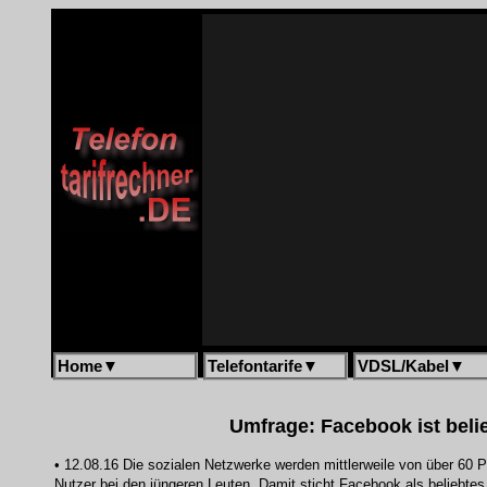
Home
▼
Telefontarife
▼
VDSL/Kabel
▼
Umfrage: Facebook ist beli
• 12.08.16 Die sozialen Netzwerke werden mittlerweile von über 60 P
Nutzer bei den jüngeren Leuten. Damit sticht Facebook als beliebte