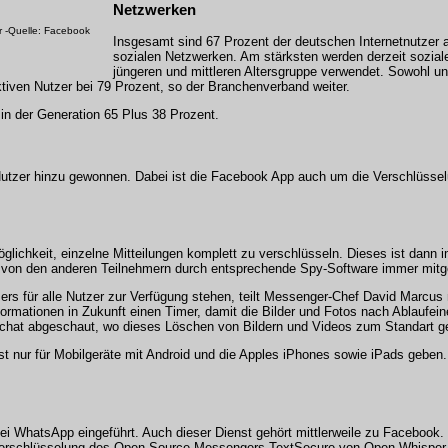
Netzwerken
r -Quelle: Facebook
Insgesamt sind 67 Prozent der deutschen Internetnutzer ak
sozialen Netzwerken. Am stärksten werden derzeit sozial
jüngeren und mittleren Altersgruppe verwendet. Sowohl unt
aktiven Nutzer bei 79 Prozent, so der Branchenverband weiter.
 in der Generation 65 Plus 38 Prozent.
utzer hinzu gewonnen. Dabei ist die Facebook App auch um die Verschlüssel
ichkeit, einzelne Mitteilungen komplett zu verschlüsseln. Dieses ist dann 
n von den anderen Teilnehmern durch entsprechende Spy-Software immer mitg
 für alle Nutzer zur Verfügung stehen, teilt Messenger-Chef David Marcus m
rmationen in Zukunft einen Timer, damit die Bilder und Fotos nach Ablaufein
pchat abgeschaut, wo dieses Löschen von Bildern und Videos zum Standart ge
 nur für Mobilgeräte mit Android und die Apples iPhones sowie iPads geben.
i WhatsApp eingeführt. Auch dieser Dienst gehört mittlerweile zu Facebook
 Verschlüsselung des Open-Source-Messengers TextSecure von Open Whispe