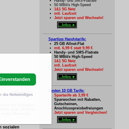
Handy- und SMS-Flatrate
50 MBit/s High-Speed
1&1 5G Netz
mtl. Laufzeit
Jetzt sparen und Wechseln!
...Infos ►
Spartipp Handytarife:
25 GB Allnet-Flat
mtl. 6,99 € statt 9,99 €
Handy- und SMS-Flatrate
50 MBit/s High-Speed
1&1 5G Netz
mtl. Laufzeit
Jetzt sparen und Wechseln!
...Infos ►
Einverstanden
Besten 10 GB Tarife:
r die Notwendigen
Spartarife ab 3,99 €
Sparwochen mit Rabatten,
Gutscheinen,
ozent der Befragten
Anschlusspreisbefreiungen
witter aktiv. Ähnliche
Jetzt sparen und Vergleichen!
 einige Messenger-
...Infos ►
n sozialen