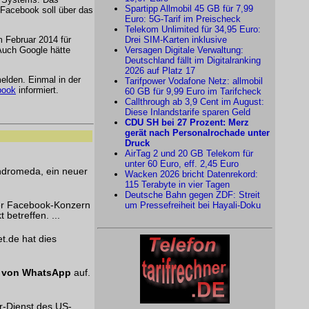
Spartipp Allmobil 45 GB für 7,99
 Facebook soll über das
Euro: 5G-Tarif im Preischeck
Telekom Unlimited für 34,95 Euro:
 Februar 2014 für
Drei SIM-Karten inklusive
Auch Google hätte
Versagen Digitale Verwaltung:
Deutschland fällt im Digitalranking
2026 auf Platz 17
lden. Einmal in der
Tarifpower Vodafone Netz: allmobil
book
informiert.
60 GB für 9,99 Euro im Tarifcheck
Callthrough ab 3,9 Cent im August:
Diese Inlandstarife sparen Geld
CDU SH bei 27 Prozent: Merz
gerät nach Personalrochade unter
Druck
AirTag 2 und 20 GB Telekom für
unter 60 Euro, eff. 2,45 Euro
ndromeda, ein neuer
Wacken 2026 bricht Datenrekord:
115 Terabyte in vier Tagen
Deutsche Bahn gegen ZDF: Streit
um Pressefreiheit bei Hayali-Doku
er Facebook-Konzern
betreffen. ...
et.de hat dies
g von WhatsApp
auf.
r-Dienst des US-