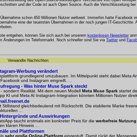
eschnitten und der Code ist auch Open Source. Auch die Verschlüsselung bei
 Übernahme schon 450 Millionen Nutzer weltweit. Immerhin hatte Facebook im
 Übernahme eine der teuersten Übernahmen in der noch jungen IT-Geschichte. 
rboten.
bote entgehen, können Sie sich auch bei unserem
kostenlosen Newsletter
anme
 Änderungen im Telefonmarkt. Noch schneller sind Sie via
Twitter
und
Face
Verwandte Nachrichten:
nstagram-Werbung verändert
eplattform grundlegend umzubauen. Im Mittelpunkt steht dabei Meta A
n Facebook und Instagram eingreift. ...
Aufregung - Was hinter Muse Spark steckt
 - sondern Realität. Mit dem neuen Modell
Meta Muse Spark
startet d
p KI und Meta AI Instagram-Integration könnten Millionen Nutzer direkt 
ail.freenet.de
 Stillstand gleichbedeutend mit Rückschritt. Die etablierte Marke freen
kturellen ...
--Hintergründe und Auswirkungen
tsApp taucht erstmals ein konkreter Preis für die
werbefreie Nutzun
en klaren Hinweis ...
näle und Plattformen
als
sehr große Online-Plattform
eingestuft. Damit rückt der Messenge