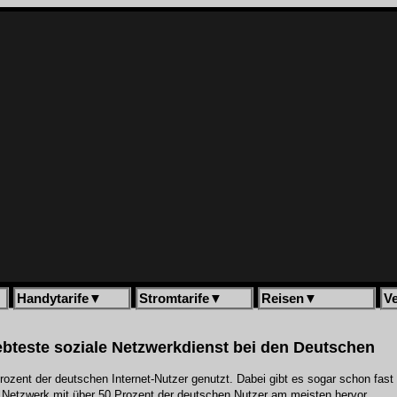
Handytarife
▼
Stromtarife
▼
Reisen
▼
V
ebteste soziale Netzwerkdienst bei den Deutschen
rozent der deutschen Internet-Nutzer genutzt. Dabei gibt es sogar schon fast 
s Netzwerk mit über 50 Prozent der deutschen Nutzer am meisten hervor.