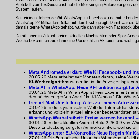
Protokoll von TextSecure ist auf die Messenging Anforderungen zug
System laufen.
Seit einigen Jahren gehört WhatsApp zu Facebook und hatte bei der
WhatsApp 22 Milliarden Dollar auf den Tisch gelegt. Damit war die
damals gerne WhatsApp gehabt, wurde dann aber von Facebook übe
Damit Ihnen in Zukunft keine aktuellen Nachrichten oder Spar-Ange
Woche bekommen Sie dann eine Übersicht an Aktionen und wichtigen
Meta Andromeda erklärt: Wie KI Facebook- und I
20.05.26 Meta arbeitet seit Monaten daran, seine Werb
KI-Werbealgorithmus
, der tief in die Anzeigenlogik vo
Meta AI in WhatsApp
: Neue KI-Funktion sorgt für 
09.04.26 Meta AI in WhatsApp ist kein Experiment mehr
den nächsten großen Angriff im KI-Wettlauf. Die WhatsAp
freenet Mail Umstellung: Alles zur neuen Adresse m
03.02.26 In der dynamischen Welt der Internetdienste ist
erkannt und vollzieht aktuell eine der bedeutendsten stru
WhatsApp Werbefreiheit: Preise werden bekannt 
30.01.26 In der aktuellen Android-Beta 2.26.3.9 von Wha
Diese Entdeckung sorgt für Aufmerksamkeit, weil sie ein
WhatsApp unter EU-Kontrolle: Neue Regeln für Ka
27.01.26 Die Europäische Union hat WhatsApp offiziell 