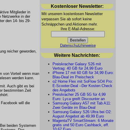
Kostenloser Newsletter:
tive Mitglieder in
Mit unserem kostenlosen Newsletter
e Netzwerke in der
verpassen Sie ab sofort keine
er den 14- bis 29-
Schnäppchen und Aktionen mehr.
Ihre E-Mail-Adresse:
Datenschutzhinweise
ung reicher geworden,
Weitere Nachrichten:
Preiskracher Galaxy S26 mit
Vertrag: 40 GB für 24,99 Euro
iPhone 17 mit 60 GB für 34,99 Euro:
im von Vorteil wenn man
Blau-Deal im Preischeck
elesen werden kann.
o2 Home Flex mit SoFlow SO4 Pro:
E-Scooter-Deal --Der Kosten Check
it. Auch gibt es bei
des Angebots
er bestimmten Zeit
Preiskracher 25 GB 5G für 4,99
hört.
Euro: Lyca greift Discounter an
 Facebook will die
Samsung Galaxy A57 mit Tab A11:
Zwei Geräte im Blau-Deal
Samsung Galaxy S26 Ultra bei O2:
August Angebot ab 49,99 Euro
MagentaTV SmartStream: 6 Monate
gratis und 50 Euro Cashback, eff.
. Bei beiden Systemen
10,67 Euro
r Systems. Das