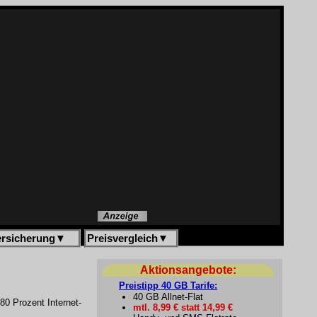
ersicherung
▼
Preisvergleich
▼
Aktionsangebote:
Preistipp 40 GB Tarife:
40 GB Allnet-Flat
80 Prozent Internet-
mtl. 8,99 € statt 14,99 €