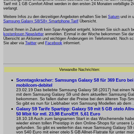
Tarif mit 1 GB Comfort Allnet werden in den ersten 24 Monaten verbilligte 2
verlangt.
Weitere Infos zu den derzeitigen Angeboten erhalten Sie bei
Saturn
und in 
Samsung Galaxy S8/S8+ Smartphone Tarif
Übersicht.
Damit Ihnen in Zukunft kein Spar-Angebot entgeht, können Sie sich auch 
kostenlosen Newsletter
anmelden. Einmal in der Woche bekommen Sie dan
Übersicht an Aktionen und wichtigen Änderungen im Telefonmarkt. Noch sch
Sie aber via
Twitter
und
Facebook
informiert.
Verwandte Nachrichten:
Sonntagskracher: Samsungs Galaxy S8 für 369 Euro bei
mobilcom-debitel
23.02.19 Das beliebte
Samsung Galaxy S8
(2017) hat einen N
mit dem Samsung Galaxy S9 und dem aktuellen Samsung Ga
bekommen. So fallen daher die Preise bei den älteren Top-S
So gibt es nun für Liebhaber von Samsung Modellen ab dem .
Galaxy S9 Tarife Spartipp: Galaxy S9 mit 5 GB otelo Allne
50 Mbit für mtl. 23,98 Euro/Eff. 5,61 Euro
18.10.18 Auch zum langsamen Start in das Wochenende habe
wieder einen tollen Preistipp in den Online-Shops für unsere 
gefunden. So gibt es weiterhin das neue Samsung Galaxy S9 
von 540 Euro mit einer otelo 5 GB Allnet-Flatrate für unter mo