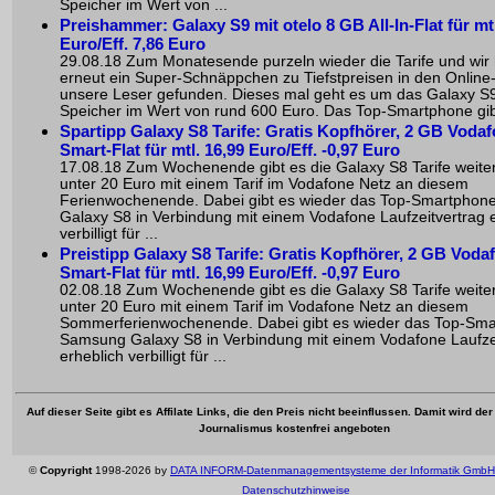
Speicher im Wert von ...
Preishammer: Galaxy S9 mit otelo 8 GB All-In-Flat für mtl
Euro/Eff. 7,86 Euro
29.08.18 Zum Monatesende purzeln wieder die Tarife und wir
erneut ein Super-Schnäppchen zu Tiefstpreisen in den Online
unsere Leser gefunden. Dieses mal geht es um das Galaxy S
Speicher im Wert von rund 600 Euro. Das Top-Smartphone gibt
Spartipp Galaxy S8 Tarife: Gratis Kopfhörer, 2 GB Voda
Smart-Flat für mtl. 16,99 Euro/Eff. -0,97 Euro
17.08.18 Zum Wochenende gibt es die Galaxy S8 Tarife weiter
unter 20 Euro mit einem Tarif im Vodafone Netz an diesem
Ferienwochenende. Dabei gibt es wieder das Top-Smartpho
Galaxy S8 in Verbindung mit einem Vodafone Laufzeitvertrag 
verbilligt für ...
Preistipp Galaxy S8 Tarife: Gratis Kopfhörer, 2 GB Voda
Smart-Flat für mtl. 16,99 Euro/Eff. -0,97 Euro
02.08.18 Zum Wochenende gibt es die Galaxy S8 Tarife weiter
unter 20 Euro mit einem Tarif im Vodafone Netz an diesem
Sommerferienwochenende. Dabei gibt es wieder das Top-Sm
Samsung Galaxy S8 in Verbindung mit einem Vodafone Laufze
erheblich verbilligt für ...
Auf dieser Seite gibt es Affilate Links, die den Preis nicht beeinflussen. Damit wird de
Journalismus kostenfrei angeboten
©
Copyright
1998-2026 by
DATA INFORM-Datenmanagementsysteme der Informatik GmbH
Datenschutzhinweise