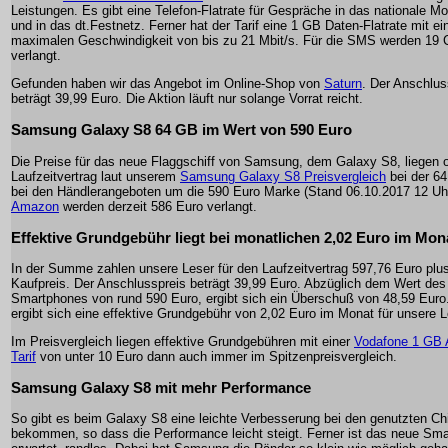
Leistungen. Es gibt eine Telefon-Flatrate für Gespräche in das nationale Mo
und in das dt.Festnetz. Ferner hat der Tarif eine 1 GB Daten-Flatrate mit ei
maximalen Geschwindigkeit von bis zu 21 Mbit/s. Für die SMS werden 19 
verlangt.
Gefunden haben wir das Angebot im Online-Shop von
Saturn
. Der Anschlus
beträgt 39,99 Euro. Die Aktion läuft nur solange Vorrat reicht.
Samsung Galaxy S8 64 GB im Wert von 590 Euro
Die Preise für das neue Flaggschiff von Samsung, dem Galaxy S8, liegen 
Laufzeitvertrag laut unserem
Samsung Galaxy S8 Preisvergleich
bei der 6
bei den Händlerangeboten um die 590 Euro Marke (Stand 06.10.2017 12 Uhr
Amazon
werden derzeit 586 Euro verlangt.
Effektive Grundgebühr liegt bei monatlichen 2,02 Euro im Mon
In der Summe zahlen unsere Leser für den Laufzeitvertrag 597,76 Euro plu
Kaufpreis. Der Anschlusspreis beträgt 39,99 Euro. Abzüglich dem Wert des
Smartphones von rund 590 Euro, ergibt sich ein Überschuß von 48,59 Euro
ergibt sich eine effektive Grundgebühr von 2,02 Euro im Monat für unsere L
Im Preisvergleich liegen effektive Grundgebühren mit einer
Vodafone 1 GB A
Tarif
von unter 10 Euro dann auch immer im Spitzenpreisvergleich.
Samsung Galaxy S8 mit mehr Performance
So gibt es beim Galaxy S8 eine leichte Verbesserung bei den genutzten Ch
bekommen, so dass die Performance leicht steigt. Ferner ist das neue Sma