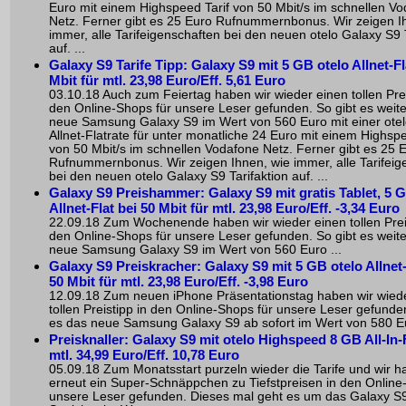
Euro mit einem Highspeed Tarif von 50 Mbit/s im schnellen V
Netz. Ferner gibt es 25 Euro Rufnummernbonus. Wir zeigen I
immer, alle Tarifeigenschaften bei den neuen otelo Galaxy S9 T
auf. ...
Galaxy S9 Tarife Tipp: Galaxy S9 mit 5 GB otelo Allnet-Fl
Mbit für mtl. 23,98 Euro/Eff. 5,61 Euro
03.10.18 Auch zum Feiertag haben wir wieder einen tollen Prei
den Online-Shops für unsere Leser gefunden. So gibt es weite
neue Samsung Galaxy S9 im Wert von 560 Euro mit einer ote
Allnet-Flatrate für unter monatliche 24 Euro mit einem Highspe
von 50 Mbit/s im schnellen Vodafone Netz. Ferner gibt es 25 
Rufnummernbonus. Wir zeigen Ihnen, wie immer, alle Tarifeig
bei den neuen otelo Galaxy S9 Tarifaktion auf. ...
Galaxy S9 Preishammer: Galaxy S9 mit gratis Tablet, 5 G
Allnet-Flat bei 50 Mbit für mtl. 23,98 Euro/Eff. -3,34 Euro
22.09.18 Zum Wochenende haben wir wieder einen tollen Preis
den Online-Shops für unsere Leser gefunden. So gibt es weite
neue Samsung Galaxy S9 im Wert von 560 Euro ...
Galaxy S9 Preiskracher: Galaxy S9 mit 5 GB otelo Allnet-
50 Mbit für mtl. 23,98 Euro/Eff. -3,98 Euro
12.09.18 Zum neuen iPhone Präsentationstag haben wir wied
tollen Preistipp in den Online-Shops für unsere Leser gefunden
es das neue Samsung Galaxy S9 ab sofort im Wert von 580 Eu
Preisknaller: Galaxy S9 mit otelo Highspeed 8 GB All-In-F
mtl. 34,99 Euro/Eff. 10,78 Euro
05.09.18 Zum Monatsstart purzeln wieder die Tarife und wir 
erneut ein Super-Schnäppchen zu Tiefstpreisen in den Online
unsere Leser gefunden. Dieses mal geht es um das Galaxy S