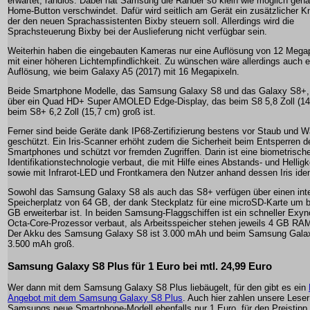
erwartet, randlos. Dabei hat Samsung die Ränder so klein wie möglich geha
Home-Button verschwindet. Dafür wird seitlich am Gerät ein zusätzlicher Kn
der den neuen Sprachassistenten Bixby steuern soll. Allerdings wird die
Sprachsteuerung Bixby bei der Auslieferung nicht verfügbar sein.
Weiterhin haben die eingebauten Kameras nur eine Auflösung von 12 Megap
mit einer höheren Lichtempfindlichkeit. Zu wünschen wäre allerdings auch 
Auflösung, wie beim Galaxy A5 (2017) mit 16 Megapixeln.
Beide Smartphone Modelle, das Samsung Galaxy S8 und das Galaxy S8+,
über ein Quad HD+ Super AMOLED Edge-Display, das beim S8 5,8 Zoll (14
beim S8+ 6,2 Zoll (15,7 cm) groß ist.
Ferner sind beide Geräte dank IP68-Zertifizierung bestens vor Staub und 
geschützt. Ein Iris-Scanner erhöht zudem die Sicherheit beim Entsperren d
Smartphones und schützt vor fremden Zugriffen. Darin ist eine biometrisch
Identifikationstechnologie verbaut, die mit Hilfe eines Abstands- und Hellig
sowie mit Infrarot-LED und Frontkamera den Nutzer anhand dessen Iris identi
Sowohl das Samsung Galaxy S8 als auch das S8+ verfügen über einen int
Speicherplatz von 64 GB, der dank Steckplatz für eine microSD-Karte um b
GB erweiterbar ist. In beiden Samsung-Flaggschiffen ist ein schneller Exy
Octa-Core-Prozessor verbaut, als Arbeitsspeicher stehen jeweils 4 GB RAM
Der Akku des Samsung Galaxy S8 ist 3.000 mAh und beim Samsung Gala
3.500 mAh groß.
Samsung Galaxy S8 Plus für 1 Euro bei mtl. 24,99 Euro
Wer dann mit dem Samsung Galaxy S8 Plus liebäugelt, für den gibt es ein
Angebot mit dem Samsung Galaxy S8 Plus
. Auch hier zahlen unsere Leser
Samsungs neue Smartphone-Modell ebenfalls nur 1 Euro, für den Preistip