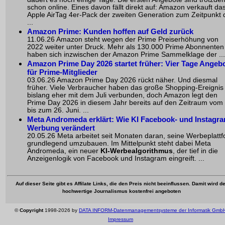
schon online. Eines davon fällt direkt auf: Amazon verkauft da
Apple AirTag 4er-Pack der zweiten Generation zum Zeitpunkt 
...
Amazon Prime: Kunden hoffen auf Geld zurück
11.06.26 Amazon steht wegen der Prime Preiserhöhung von
2022 weiter unter Druck. Mehr als 130.000 Prime Abonnenten
haben sich inzwischen der Amazon Prime Sammelklage der ...
Amazon Prime Day 2026 startet früher: Vier Tage Angeb
für Prime-Mitglieder
03.06.26 Amazon Prime Day 2026 rückt näher. Und diesmal
früher. Viele Verbraucher haben das große Shopping-Ereignis
bislang eher mit dem Juli verbunden, doch Amazon legt den
Prime Day 2026 in diesem Jahr bereits auf den Zeitraum vom 
bis zum 26. Juni. ...
Meta Andromeda erklärt: Wie KI Facebook- und Instagr
Werbung verändert
20.05.26 Meta arbeitet seit Monaten daran, seine Werbeplatt
grundlegend umzubauen. Im Mittelpunkt steht dabei Meta
Andromeda, ein neuer
KI-Werbealgorithmus
, der tief in die
Anzeigenlogik von Facebook und Instagram eingreift. ...
Auf dieser Seite gibt es Affilate Links, die den Preis nicht beeinflussen. Damit wird de
hochwertige Journalismus kostenfrei angeboten
©
Copyright
1998-2026 by
DATA INFORM-Datenmanagementsysteme der Informatik Gmb
Impressum