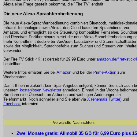
Alexa eine Frage gestellt bekommt, die "Fire TV" enthält.
Die neue Alexa-Sprachfernbedienung
Die neue Alexa-Sprachfernbedienung kombiniert Bluetooth, multidirektional
Infrarot-Technologie sowie Alexa, den Cloud-basierten Sprachdienst von
Amazon, und ermöglicht so die Steuerung kompatibler Fernseher, Soundba
und Receiver. Darüber hinaus bietet die neue Alexa-Sprachfernbedienung n
mehr Kontrolle mit dedizierten An/Aus-, Lautstärke- und Stummschalttaste
sowie der Möglichkeit, Sprachbefehle zum Suchen und Steuern von Inhalte
verwenden.
Der Fire TV Stick 4K ist derzeit für 29,99 Euro unter
amazon.de/firetvstick
bestellbar.
Weitere Infos erhalten Sie bei
Amazon
und bei der
Prime-Aktion
zum
Wochenstart.
Damit Ihnen in Zukunft kein Spar-Angebot entgeht, können Sie sich auch b
unserem
kostenlosen Newsletter
anmelden. Einmal in der Woche bekomm
Sie dann eine Übersicht an Aktionen und wichtigen Änderungen im
Telefonmarkt. Noch schneller sind Sie aber via
X (ehemals Twitter)
und
Facebook
informiert.
Verwandte Nachrichten:
Zwei Monate gratis: Allmobil 35 GB für 6,99 Euro plus 15