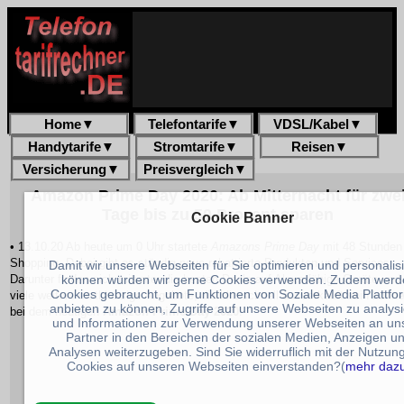
Home
▼
Telefontarife
▼
VDSL/Kabel
▼
Handytarife
▼
Stromtarife
▼
Reisen
▼
Versicherung
▼
Preisvergleich
▼
Amazon Prime Day 2020: Ab Mitternacht für zwe
Tage bis zu 50 Prozent sparen
Cookie Banner
• 13.10.20 Ab heute um 0 Uhr startete
Amazons Prime Day
mit 48 Stunden
Shopping. Dabei gibt es ständig neue rabattierte Produkten und Services.
Damit wir unsere Webseiten für Sie optimieren und personalis
können würden wir gerne Cookies verwenden. Zudem werd
Darunter finden sich mitunter die besten Deals auf Alexa-fähige Geräte und
Cookies gebraucht, um Funktionen von Soziale Media Plattfo
viele weitere erstklassige Angebote, die blitzschnell ausverkauft sein könn
anbieten zu können, Zugriffe auf unsere Webseiten zu analys
bei dem heutigen
Amazon Prime Day 2020
.
und Informationen zur Verwendung unserer Webseiten an un
Partner in den Bereichen der sozialen Medien, Anzeigen u
Analysen weiterzugeben. Sind Sie widerruflich mit der Nutzun
Cookies auf unseren Webseiten einverstanden?(
mehr daz