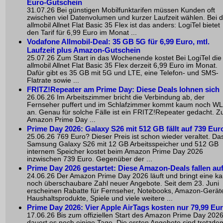
Euro-Gutschein
31.07.26 Bei günstigen Mobilfunktarifen müssen Kunden oft
zwischen viel Datenvolumen und kurzer Laufzeit wählen. Bei d
allmobil Allnet Flat Basic 35 Flex ist das anders: LogiTel bietet
den Tarif für 6,99 Euro im Monat ...
Vodafone Allmobil-Deal: 35 GB 5G für 6,99 Euro, mtl.
Laufzeit plus Amazon-Gutschein
25.07.26 Zum Start in das Wochenende kostet Bei LogiTel die
allmobil Allnet Flat Basic 35 Flex derzeit 6,99 Euro im Monat.
Dafür gibt es 35 GB mit 5G und LTE, eine Telefon- und SMS-
Flatrate sowie ...
FRITZ!Repeater am Prime Day: Diese Deals lohnen sich
26.06.26 Im Arbeitszimmer bricht die Verbindung ab, der
Fernseher puffert und im Schlafzimmer kommt kaum noch W
an. Genau für solche Fälle ist ein FRITZ!Repeater gedacht. 
Amazon Prime Day ...
Prime Day 2026: Galaxy S26 mit 512 GB fällt auf 739 Eur
25.06.26 769 Euro? Dieser Preis ist schon wieder veraltet. Da
Samsung Galaxy S26 mit 12 GB Arbeitsspeicher und 512 GB
internem Speicher kostet beim Amazon Prime Day 2026
inzwischen 739 Euro. Gegenüber der ...
Prime Day 2026 gestartet: Diese Amazon-Deals fallen au
24.06.26 Der Amazon Prime Day 2026 läuft und bringt eine k
noch überschaubare Zahl neuer Angebote. Seit dem 23. Juni
erscheinen Rabatte für Fernseher, Notebooks, Amazon-Gerät
Haushaltsprodukte, Spiele und viele weitere ...
Prime Day 2026: Vier Apple AirTags kosten nur 79,99 Eu
17.06.26 Bis zum offiziellen Start des Amazon Prime Day 202
dauert es noch einige Tage. Die ersten Angebote sind trotzde