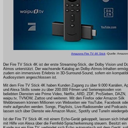
Amazons Fire TV 4K Stick
-Quelle: Amazon
Der Fire TV Stick 4K ist der erste Streaming-Stick, der Dolby Vision und D
Atmos unterstützt. Der wachsende Katalog an Dolby-Atmos-Inhalten ermögl
zudem ein immersives Erlebnis in 3D-Surround-Sound, sofern ein kompatib
Audiosystem angeschlossen ist.
Mit dem Fire TV Stick 4K haben Kunden Zugang zu über 9.000 Kanälen, A
und Alexa Skills sowie zu über 200.000 Filmen und Serienepisoden von
beliebten Diensten wie Prime Video, Netflix, ARD, ZDF, ProSieben, DAZN,
waipu.tv, TVNOW, Zattoo und weiteren. Mit den Firefox oder Amazon Silk
Webbrowsern können Millionen von Webseiten wie YouTube, Facebook ode
mehr aufgerufen werden. Songs, Playlists, Live-Radiosender und Podcasts
lassen sich über Dienste wie Amazon Music, Spotify und TuneIn wiedergeb
Ist der Fire TV Stick 4K mit einem Echo-Gerät gekoppelt, lassen sich Inhal
mit Hilfe von Alexa über die Fernfeld-Spracherkennung steuern. Besitzt ein
Kunde nur ein Fire TV, verbindet sich Echo automatisch mit dem Gerät, so