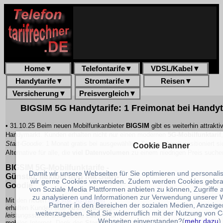
Home
▼
Telefontarife
▼
VDSL/Kabel
▼
Handytarife
▼
Stromtarife
▼
Reisen
▼
Versicherung
▼
Preisvergleich
▼
BIGSIM 5G Handytarife: 1 Freimonat bei Handyt
• 31.10.25 Beim neuen Mobilfunkanbieter
BIGSIM
gibt es weiterhin attrakt
Handymarkt. Kunden erhalten nicht nur einen modernen
5G-Mobilfunktarif
Start-Goodie
:
1 Monat gratis
bei ausgewählten Tarifen. Damit positioniert 
Cookie Banner
Alternative für alle, die
viel Datenvolumen
zu einem niedrigen Preis suche
BIGSIM 5G-Mobilfunktarife -
Damit wir unsere Webseiten für Sie optimieren und personal
Günstig, flexibel und mit Start-
wir gerne Cookies verwenden. Zudem werden Cookies gebra
Goodie
von Soziale Media Plattformen anbieten zu können, Zugriffe
zu analysieren und Informationen zur Verwendung unserer 
Mit den neuen
BIGSIM 5G-Tarifen
Partner in den Bereichen der sozialen Medien, Anzeig
erhalten Kunden eine
kostengünstige
,
weiterzugeben. Sind Sie widerruflich mit der Nutzung von 
leistungsstarke
und
flexible
Lösung für
Webseiten einverstanden?(
mehr dazu
)
mobiles Internet. Dank des
Start-