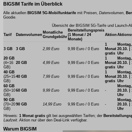
BIGSIM Tarife im Überblick
Alle aktuellen
BIGSIM
5G-Mobilfunktarife
mit Preisen,
Datenvolumen
,
Ber
Goodie
.
Übersicht der BIGSIM 5G-Tarife und Launch-A
Bereitstellungspreis
Monatliche
Tarif
Datenvolumen
(1 Monat / 24
Aktion
Aktionss
Grundgebühr
Monate)
1
Montag,
3 GB
3 GB
2,99 Euro
9,99 Euro / 0 Euro
Monat
20.10. | 
gratis
Uhr
20 GB
1
Montag,
(4+16
20 GB
4,99 Euro
9,99 Euro / 0 Euro
Monat
20.10. | 
GB)
gratis
Uhr
40 GB
1
Montag,
(25+15
40 GB
7,99 Euro
9,99 Euro / 0 Euro
Monat
20.10. | 
GB)
gratis
Uhr
60 GB
Montag,
(50+10
60 GB
9,99 Euro
9,99 Euro / 0 Euro
-
20.10. | 
GB)
Uhr
90 GB
Montag,
(70+20
90 GB
14,99 Euro
9,99 Euro / 0 Euro
-
20.10. | 
GB)
Uhr
Hinweis:
1 Monat gratis
gilt bei ausgewählten Tarifen; der
Bereitstellungs
Laufzeit
. Aktion
nur über den Deal-Link
verfügbar.
Warum BIGSIM