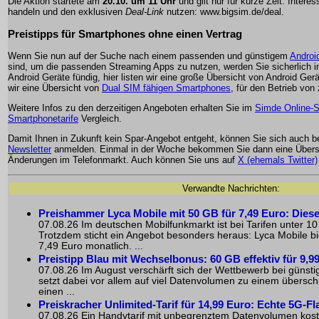
Die Aktion startete am
20.10. um 11 Uhr
und gilt nur für kurze Zeit. Interes
handeln und den exklusiven
Deal-Link
nutzen:
www.bigsim.de/deal
.
Preistipps für Smartphones ohne einen Vertrag
Wenn Sie nun auf der Suche nach einem passenden und günstigem
Androi
sind, um die passenden Streaming Apps zu nutzen, werden Sie sicherlich i
Android Geräte fündig, hier listen wir eine große Übersicht von Android Ge
wir eine Übersicht von
Dual SIM fähigen Smartphones
, für den Betrieb von
Weitere Infos zu den derzeitigen Angeboten erhalten Sie im
Simde Online-
Smartphonetarife
Vergleich.
Damit Ihnen in Zukunft kein Spar-Angebot entgeht, können Sie sich auch 
Newsletter
anmelden. Einmal in der Woche bekommen Sie dann eine Übersi
Änderungen im Telefonmarkt. Auch können Sie uns auf
X (ehemals Twitter)
Verwandte Nachrichten:
Preishammer Lyca Mobile mit 50 GB für 7,49 Euro: Dieser 
07.08.26 Im deutschen Mobilfunkmarkt ist bei Tarifen unter 10
Trotzdem sticht ein Angebot besonders heraus: Lyca Mobile b
7,49 Euro monatlich. ...
Preistipp Blau mit Wechselbonus: 60 GB effektiv für 9,9
07.08.26 Im August verschärft sich der Wettbewerb bei günsti
setzt dabei vor allem auf viel Datenvolumen zu einem übersc
einen ...
Preiskracher Unlimited-Tarif für 14,99 Euro: Echte 5G-Fl
07.08.26 Ein Handytarif mit unbegrenztem Datenvolumen koste