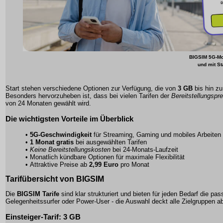
BIGSIM 5G-Mobi
und mit St
Start stehen verschiedene Optionen zur Verfügung, die von
3 GB
bis hin z
Besonders hervorzuheben ist, dass bei vielen Tarifen der
Bereitstellungspre
von 24 Monaten gewählt wird.
Die wichtigsten Vorteile im Überblick
•
5G-Geschwindigkeit
für Streaming, Gaming und mobiles Arbeiten
•
1 Monat gratis
bei ausgewählten Tarifen
•
Keine Bereitstellungskosten
bei 24-Monats-Laufzeit
•
Monatlich kündbare Optionen
für maximale Flexibilität
• Attraktive Preise ab
2,99 Euro
pro Monat
Tarifübersicht von BIGSIM
Die
BIGSIM Tarife
sind klar strukturiert und bieten für jeden Bedarf die p
Gelegenheitssurfer oder Power-User - die Auswahl deckt alle Zielgruppen a
Einsteiger-Tarif: 3 GB