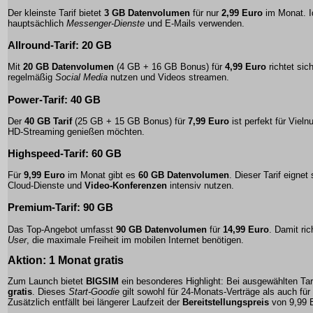
Der kleinste Tarif bietet
3 GB Datenvolumen
für nur
2,99 Euro
im Monat. Id
hauptsächlich
Messenger-Dienste
und
E-Mails
verwenden.
Allround-Tarif: 20 GB
Mit
20 GB Datenvolumen
(4 GB + 16 GB Bonus) für
4,99 Euro
richtet sich
regelmäßig
Social Media
nutzen und
Videos streamen
.
Power-Tarif: 40 GB
Der
40 GB Tarif
(25 GB + 15 GB Bonus) für
7,99 Euro
ist perfekt für Vieln
HD-Streaming
genießen möchten.
Highspeed-Tarif: 60 GB
Für
9,99 Euro
im Monat gibt es
60 GB Datenvolumen
. Dieser Tarif eignet
Cloud-Dienste
und
Video-Konferenzen
intensiv nutzen.
Premium-Tarif: 90 GB
Das Top-Angebot umfasst
90 GB Datenvolumen
für
14,99 Euro
. Damit ri
User
, die
maximale Freiheit
im mobilen Internet benötigen.
Aktion: 1 Monat gratis
Zum Launch bietet
BIGSIM
ein besonderes Highlight: Bei ausgewählten Ta
gratis
. Dieses
Start-Goodie
gilt sowohl für
24-Monats-Verträge
als auch für
Zusätzlich entfällt bei längerer Laufzeit der
Bereitstellungspreis
von 9,99 