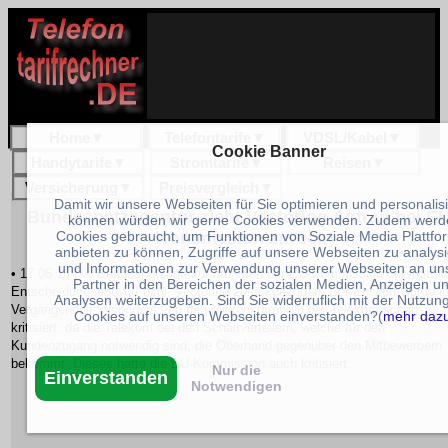
Home
▼
Telefontarife
▼
VDSL/Kabel
▼
Cookie Banner
Handytarife
▼
Stromtarife
▼
Reisen
▼
Versicherung
▼
Preisvergleich
▼
Damit wir unsere Webseiten für Sie optimieren und personalis
Bundesnetzagentur zieht Vectoring Antrag bei EU
können würden wir gerne Cookies verwenden. Zudem werd
Kommission zurück
Cookies gebraucht, um Funktionen von Soziale Media Plattfo
anbieten zu können, Zugriffe auf unsere Webseiten zu analys
und Informationen zur Verwendung unserer Webseiten an un
• 17.06.16 Die Bundesnetzagentur hat ihren der EU-Kommission übermittel
Partner in den Bereichen der sozialen Medien, Anzeigen u
Entscheidungsentwurf bzgl. Vectoring zurückgezogen. Der Entwurf wurde in
Analysen weiterzugeben. Sind Sie widerruflich mit der Nutzun
Vergangenheit besonders von den Mitkonkurrenten der Telekom scharf
Cookies auf unseren Webseiten einverstanden?(
mehr daz
kritisiert, da die Telekom bei den Schaltverteilern, welche für den
Kundenzugang notwendig sind, die Oberhand gegenüber den Mitbewerbern
bekommt. Dieses hatte die EU-Kommission auch kritisiert.
Nur die
Einverstanden
Notwendigen