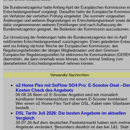
Die Bundesnetzagentur hatte Anfang April der Europäischen Kommission e
Entscheidungsentwurf vorgelegt. Daraufhin hatte die Europäische Kommiss
ein Verfahren der vertieften Prüfung eingeleitet. Die nunmehr vorgesehen
Änderungen und weiteren Begründungen im Entscheidungsentwurf sowie di
dafür vorgenommenen weiteren Ermittlungen sind nach Auffassung der
Bundesnetzagentur geeignet, die Bedenken der Kommission auszuräumen.
Zur Umsetzung der Änderungen hatte die Bundesnetzagentur den im April
notifizierten Entscheidungsentwurf zurückgezogen. Einen geänderten Entwu
wird sie Anfang nächster Woche der Europäischen Kommission, den
Regulierungsbehörden der übrigen Mitgliedstaaten und dem Gremium
Europäischer Regulierungsstellen für elektronische Kommunikation (GERE
übermitteln, die dann innerhalb eines Monats noch einmal Stellung zum
überarbeiteten Entscheidungsentwurf nehmen können.
Verwandte Nachrichten:
o2 Home Flex mit SoFlow SO4 Pro: E-Scooter-Deal --De
Kosten Check des Angebots
06.08.26 Beim o2 E-Scooter Angebot wird ein monatlich
kündbarer Internetanschluss mit einem E-Scooter kombiniert.
Wer einen o2 Home Flex Tarif über DSL, Kabel oder Glasfase
bestellt, ...
DSL Tarife Juli 2026: Die besten Angebote im aktuellen
Vergleich
30.07.26 Auf dem deutschen Festnetzmarkt haben sich mehr
Angebote verändert. Besonders deutlich ist das bei 1&1: Statt