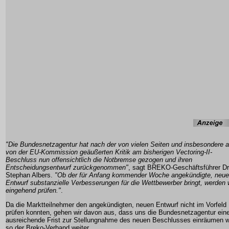
"Die Bundesnetzagentur hat nach der von vielen Seiten und insbesondere 
von der EU-Kommission geäußerten Kritik am bisherigen Vectoring-II-
Beschluss nun offensichtlich die Notbremse gezogen und ihren
Entscheidungsentwurf zurückgenommen"
, sagt BREKO-Geschäftsführer Dr
Stephan Albers.
"Ob der für Anfang kommender Woche angekündigte, neue
Entwurf substanzielle Verbesserungen für die Wettbewerber bringt, werden 
eingehend prüfen."
.
Da die Marktteilnehmer den angekündigten, neuen Entwurf nicht im Vorfeld
prüfen konnten, gehen wir davon aus, dass uns die Bundesnetzagentur ein
ausreichende Frist zur Stellungnahme des neuen Beschlusses einräumen w
so der Breko-Verband weiter.