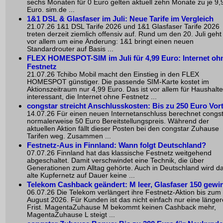
sechs Monaten für 0 Euro gelten aktuell zehn Monate zu je 9,
Euro. sim.de ...
1&1 DSL & Glasfaser im Juli: Neue Tarife im Vergleich
21.07.26 1&1 DSL Tarife 2026 und 1&1 Glasfaser Tarife 2026
treten derzeit ziemlich offensiv auf. Rund um den 20. Juli geht
vor allem um eine Änderung: 1&1 bringt einen neuen
Standardrouter auf Basis ...
FLEX HOMESPOT-SIM im Juli für 4,99 Euro: Internet oh
Festnetz
21.07.26 Tchibo Mobil macht den Einstieg in den FLEX
HOMESPOT günstiger. Die passende SIM-Karte kostet im
Aktionszeitraum nur 4,99 Euro. Das ist vor allem für Haushalte
interessant, die Internet ohne Festnetz ...
congstar streicht Anschlusskosten: Bis zu 250 Euro Vort
14.07.26 Für einen neuen Internetanschluss berechnet congs
normalerweise 50 Euro Bereitstellungspreis. Während der
aktuellen Aktion fällt dieser Posten bei den congstar Zuhause
Tarifen weg. Zusammen ...
Festnetz-Aus in Finnland: Wann folgt Deutschland?
07.07.26 Finnland hat das klassische Festnetz weitgehend
abgeschaltet. Damit verschwindet eine Technik, die über
Generationen zum Alltag gehörte. Auch in Deutschland wird d
alte Kupfernetz auf Dauer keine ...
Telekom Cashback geändert: M leer, Glasfaser 150 gewi
06.07.26 Die Telekom verlängert ihre Festnetz-Aktion bis zum
August 2026. Für Kunden ist das nicht einfach nur eine länger
Frist. MagentaZuhause M bekommt keinen Cashback mehr,
MagentaZuhause L steigt ...