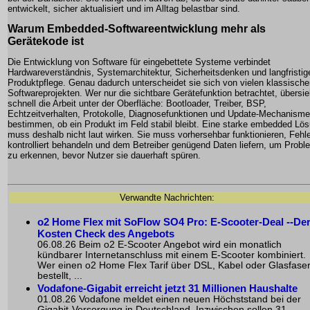
entwickelt, sicher aktualisiert und im Alltag belastbar sind.
Warum Embedded-Softwareentwicklung mehr als
Gerätekode ist
Die Entwicklung von Software für eingebettete Systeme verbindet
Hardwareverständnis, Systemarchitektur, Sicherheitsdenken und langfristig
Produktpflege. Genau dadurch unterscheidet sie sich von vielen klassisch
Softwareprojekten. Wer nur die sichtbare Gerätefunktion betrachtet, übersie
schnell die Arbeit unter der Oberfläche: Bootloader, Treiber, BSP,
Echtzeitverhalten, Protokolle, Diagnosefunktionen und Update-Mechanism
bestimmen, ob ein Produkt im Feld stabil bleibt. Eine starke embedded Lö
muss deshalb nicht laut wirken. Sie muss vorhersehbar funktionieren, Fehl
kontrolliert behandeln und dem Betreiber genügend Daten liefern, um Prob
zu erkennen, bevor Nutzer sie dauerhaft spüren.
Verwandte Nachrichten:
o2 Home Flex mit SoFlow SO4 Pro: E-Scooter-Deal --De
Kosten Check des Angebots
06.08.26 Beim o2 E-Scooter Angebot wird ein monatlich
kündbarer Internetanschluss mit einem E-Scooter kombiniert.
Wer einen o2 Home Flex Tarif über DSL, Kabel oder Glasfase
bestellt, ...
Vodafone-Gigabit erreicht jetzt 31 Millionen Haushalte
01.08.26 Vodafone meldet einen neuen Höchststand bei der
Gigabit-Versorgung in Deutschland. Inzwischen sollen 31