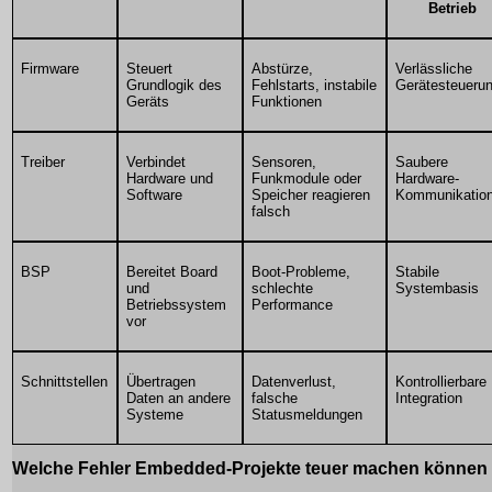
Betrieb
Firmware
Steuert
Abstürze,
Verlässliche
Grundlogik des
Fehlstarts, instabile
Gerätesteueru
Geräts
Funktionen
Treiber
Verbindet
Sensoren,
Saubere
Hardware und
Funkmodule oder
Hardware-
Software
Speicher reagieren
Kommunikatio
falsch
BSP
Bereitet Board
Boot-Probleme,
Stabile
und
schlechte
Systembasis
Betriebssystem
Performance
vor
Schnittstellen
Übertragen
Datenverlust,
Kontrollierbare
Daten an andere
falsche
Integration
Systeme
Statusmeldungen
Welche Fehler Embedded-Projekte teuer machen können