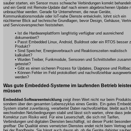
sauber starten, ein Sensor muss schwache Verbindungen korrekt behandel
und ein Gerät mit Remote-Update darf nach einem abgebrochenen Update n
unbrauchbar werden. Gerade für Unternehmen, die neue Geräte,
Kommunikationsmodule oder IoT-nahe Dienste entwickeln, lohnt sich ein
nüchterner Blick auf technische Grundlagen, bevor Design, Gehäuse, Vertr
und Serviceversprechen feststehen.
• Ist die Hardwareplattform langfristig verfügbar und ausreichend
dokumentiert?
• Passt Embedded Linux, Android, Buildroot oder ein RTOS besser
Produkt?
• Sind Speicher, Energieverbrauch und Reaktionszeiten realistisch
kalkuliert?
• Wurden Treiber, Funkmodule, Sensoren und Schnittstellen zusam
getestet?
• Gibt es einen sicheren Prozess für Updates, Diagnose und Rollba
• Können Fehler im Feld protokolliert und nachvollziehbar ausgewert
werden?
Was gute Embedded-Systeme im laufenden Betrieb leiste
müssen
Embedded-Softwareentwicklung
zeigt ihren Wert nicht nur beim Produktst
sondern über den gesamten Lebenszyklus eines Geräts. Ein gutes Embedd
System startet zuverlässig, verarbeitet Daten nachvollziehbar, bleibt auch b
wechselnden Netzbedingungen stabil und lässt sich warten, ohne dass jede
Korrektur zum Risiko wird. Für eine Leserschaft, die sich mit Tarifen,
Verbindungen und digitalen Diensten beschäftigt, ist dieser Punkt besonder
greifbar: Die Qualität eines vernetzten Dienstes endet nicht beim Vertrag od
bei der Bandbreite. Sie hängt auch davon ab, ob die Geräte dahinter sauber