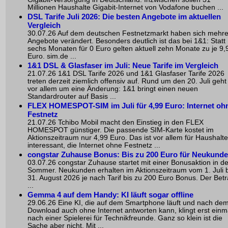
Millionen Haushalte Gigabit-Internet von Vodafone buchen ...
DSL Tarife Juli 2026: Die besten Angebote im aktuellen
Vergleich
30.07.26 Auf dem deutschen Festnetzmarkt haben sich mehr
Angebote verändert. Besonders deutlich ist das bei 1&1: Statt
sechs Monaten für 0 Euro gelten aktuell zehn Monate zu je 9,
Euro. sim.de ...
1&1 DSL & Glasfaser im Juli: Neue Tarife im Vergleich
21.07.26 1&1 DSL Tarife 2026 und 1&1 Glasfaser Tarife 2026
treten derzeit ziemlich offensiv auf. Rund um den 20. Juli geht
vor allem um eine Änderung: 1&1 bringt einen neuen
Standardrouter auf Basis ...
FLEX HOMESPOT-SIM im Juli für 4,99 Euro: Internet oh
Festnetz
21.07.26 Tchibo Mobil macht den Einstieg in den FLEX
HOMESPOT günstiger. Die passende SIM-Karte kostet im
Aktionszeitraum nur 4,99 Euro. Das ist vor allem für Haushalte
interessant, die Internet ohne Festnetz ...
congstar Zuhause Bonus: Bis zu 200 Euro für Neukund
03.07.26 congstar Zuhause startet mit einer Bonusaktion in d
Sommer. Neukunden erhalten im Aktionszeitraum vom 1. Juli b
31. August 2026 je nach Tarif bis zu 200 Euro Bonus. Der Bet
...
Gemma 4 auf dem Handy: KI läuft sogar offline
29.06.26 Eine KI, die auf dem Smartphone läuft und nach de
Download auch ohne Internet antworten kann, klingt erst einm
nach einer Spielerei für Technikfreunde. Ganz so klein ist die
Sache aber nicht. Mit ...