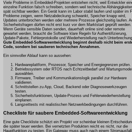
Viele Probleme in Embedded-Projekten entstehen nicht, weil Entwickler ein
einzelne Funktion falsch schreiben, sondern weil technische Abhängigkeite
spät sichtbar werden. Ein Gerät kann im Labor stabil laufen und später im 
Probleme zeigen, wenn Netzabdeckung schwankt, Speicher knapp wird,
Updates unterbrochen werden oder mehrere Prozesse gleichzeitig laufen. 
Sicherheitsfragen dürfen nicht erst kurz vor dem Marktstart geprüft werden.
Wenn Geräte sensible Daten senden, dauerhaft online sind oder remote
gewartet werden, braucht die Software klare Regeln für Authentifizierung,
Update-Pakete, Fehlerprotokolle und Wiederherstellung nach Unterbrechun
Gute Embedded-Softwareentwicklung beginnt deshalb nicht beim erst
Code, sondern bei sauberen technischen Annahmen.
Ein sinnvoller Ablauf kann so aussehen:
Hardwareplattform, Prozessor, Speicher und Energiegrenzen prüfen.
Betriebssystem oder RTOS nach Echtzeitbedarf und Wartungsmodel
auswählen.
Firmware, Treiber und Kommunikationslogik parallel zur Hardware
validieren.
Schnittstellen zu App, Cloud, Backend oder Diagnosewerkzeugen
testen.
Sicherheitsfunktionen, Update-Prozess und Fehlerwiederherstellung
einplanen.
Langzeittests mit realistischen Netzwerkbedingungen durchführen.
Checkliste für saubere Embedded-Softwareentwicklung
Eine gute Checkliste schützt ein Projekt vor scheinbar kleinen Entscheidu
die später teuer werden. Bei vernetzten Produkten reicht es nicht, nur die
Hauptfunktion zu testen. Ein Gateway muss auch nach einem Stromausfall