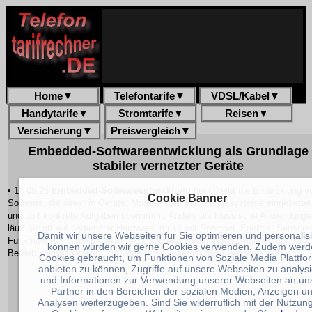
Home
▼
Telefontarife
▼
VDSL/Kabel
▼
Handytarife
▼
Stromtarife
▼
Reisen
▼
Versicherung
▼
Preisvergleich
▼
Embedded-Softwareentwicklung als Grundlage
stabiler vernetzter Geräte
• 14.05.26
Embedded-Softwareentwicklung
beschreibt die Entwicklung v
Cookie Banner
Software, die direkt in Geräte, Module oder Steuerungssysteme eingebettet 
und dort konkrete Aufgaben übernimmt. Anders als klassische Anwendunge
läuft sie oft auf begrenzter Hardware, muss mit Speicher, Energie, Sensore
Damit wir unsere Webseiten für Sie optimieren und personalis
Funkmodulen, Schnittstellen und Echtzeitanforderungen umgehen und darf
können würden wir gerne Cookies verwenden. Zudem werd
Betrieb kaum ausfallen. Für vernetzte Geräte ist das besonders relevant:
Cookies gebraucht, um Funktionen von Soziale Media Plattfo
anbieten zu können, Zugriffe auf unsere Webseiten zu analys
und Informationen zur Verwendung unserer Webseiten an un
Partner in den Bereichen der sozialen Medien, Anzeigen u
Analysen weiterzugeben. Sind Sie widerruflich mit der Nutzun