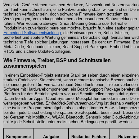
Vernetzte Geräte stehen zwischen Hardware, Netzwerk und Nutzererwartun
Ein Tarif kann schnell sein, eine Funkverbindung stabil wirken und ein Dien
technisch verfügbar sein, doch schwache Firmware kann trotzdem zu
Verzögerungen, Verbindungsabbrüchen oder unsauberen Statusmeldungen
führen. Wer Router, Gateways, Smart-Metering-Geräte oder IoT-nahe
Produktlinien zuverlässig betreiben möchte, braucht früh eine sauber gepla
Embedded-Softwareentwicklung
, die Hardwaregrenzen, Schnittstellen,
Sicherheit und spätere Wartung gemeinsam berücksichtigt. Genau hier wird
technische Tiefe solcher Leistungen interessant: Es geht um Firmware, Bar
Metal-Code, Bootloader, Treiber, Board Support Packages, Embedded Linu
RTOS und sichere Update-Strategien.
Wie Firmware, Treiber, BSP und Schnittstellen
zusammenspielen
In einem Embedded-Projekt entsteht Stabilität selten durch einen einzelnen
starken Codeblock. Sie entsteht, wenn mehrere technische Ebenen sauber
ineinandergreifen. Die Firmware steuert Grundfunktionen, Treiber verbinden
Software mit Hardwarekomponenten, ein Board Support Package bereitet d
Plattform für das Betriebssystem vor, und Schnittstellen sorgen dafür, dass
Daten korrekt an Apps, Cloud-Systeme, Messplattformen oder interne Dien
weitergegeben werden.
Embedded-Softwareentwicklung
ist deshalb weniger
eine isolierte Programmieraufgabe als ein abgestimmter Entwicklungsproze
bei dem jede Entscheidung die spätere Gerätequalität beeinflusst. Besonde
bei Geräten mit Mobilfunk, WLAN, Bluetooth, Sensorik oder Cloud-Anbindu
sollte jede Schnittstelle unter realistischen Bedingungen geprüft werden.
Komponente
Aufgabe
Risiko bei Fehlern
Nutzen im