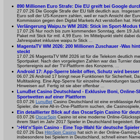
890 Millionen Euro Strafe: Die EU greift bei Google durc
27.07.26 Die Google Strafe der EU fällt deutlich aus. Insgesam
Euro soll der US-Konzern zahlen, weil er nach Ansicht der Eu
Kommission gegen den Digital Markets Act verstoßen hat. Hinte
Verlängerung Waipu.tv WM 2026: Stick im Sport-Modus f
17.07.26 Nur noch bis zum kommenden Sonntag, dem 19.Juli,
Paket mit Stick für mtl. 4,99 Euro. Im Mittelpunkt steht dabei d
Jahrespaket inklusive waipu.tv Stick ...
MagentaTV WM 2026: 200 Millionen Zuschauer -Was hin
steckt
17.07.26 MagentaTV WM 2026 ist für die Telekom deutlich meh
Sportpaket. Nach den vorgelegten Zahlen war das Turnier das
Sportereignis auf der TV-Plattform des Konzerns. ...
Android 17: App-Sperre bleibt offen, Schutz wird besser
06.07.26 Android 17 bringt neue Funktionen für Sicherheit, D
Multitasking. Eine App-Sperre für einzelne Anwendungen tauch
Hinweisen auf. Fertig ist sie aber offenbar ...
LunuBet Casino Deutschland - Exklusive Boni, Online-S
Sportwetten auf einer Plattform
03.07.26
LunuBet
Casino Deutschland ist eine erstklassige Anl
Spieler, die eine All-in-One-Plattform suchen, die Casinospiele,
Ein detaillierter Blick auf das OscarSpin Casino für deut
03.07.26
OscarSpin
Casino ist eine moderne Online-Glücksspiel
ihrem Start im Jahr 2017 Spieler in Deutschland begeistert. Bek
'>
Hit'n'Spin Casino - Eine Top-Wahl für deutsche Spieler
02.07.26 Das
HitnSpin Casino
hat sich in der Online-Gaming-
insbesondere bei Spielern in Deutschland, schnell einen Nam