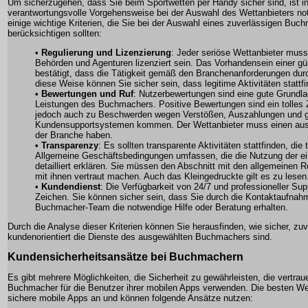
Um sicherzugehen, dass Sie beim Sportwetten per Handy sicher sind, ist in
verantwortungsvolle Vorgehensweise bei der Auswahl des Wettanbieters not
einige wichtige Kriterien, die Sie bei der Auswahl eines zuverlässigen Buc
berücksichtigen sollten:
•
Regulierung und Lizenzierung
: Jeder seriöse Wettanbieter mus
Behörden und Agenturen lizenziert sein. Das Vorhandensein einer gü
bestätigt, dass die Tätigkeit gemäß den Branchenanforderungen durc
diese Weise können Sie sicher sein, dass legitime Aktivitäten stattf
•
Bewertungen und Ruf
: Nutzerbewertungen sind eine gute Grundla
Leistungen des Buchmachers. Positive Bewertungen sind ein tolles
jedoch auch zu Beschwerden wegen Verstößen, Auszahlungen und 
Kundensupportsystemen kommen. Der Wettanbieter muss einen aus
der Branche haben.
•
Transparenzy
: Es sollten transparente Aktivitäten stattfinden, die
Allgemeine Geschäftsbedingungen umfassen, die die Nutzung der ei
detailliert erklären. Sie müssen den Abschnitt mit den allgemeinen R
mit ihnen vertraut machen. Auch das Kleingedruckte gilt es zu lesen
•
Kundendienst
: Die Verfügbarkeit von 24/7 und professioneller Supp
Zeichen. Sie können sicher sein, dass Sie durch die Kontaktaufna
Buchmacher-Team die notwendige Hilfe oder Beratung erhalten.
Durch die Analyse dieser Kriterien können Sie herausfinden, wie sicher, zu
kundenorientiert die Dienste des ausgewählten Buchmachers sind.
Kundensicherheitsansätze bei Buchmachern
Es gibt mehrere Möglichkeiten, die Sicherheit zu gewährleisten, die vertra
Buchmacher für die Benutzer ihrer mobilen Apps verwenden. Die besten Wet
sichere mobile Apps an und können folgende Ansätze nutzen: