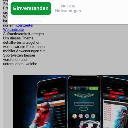
Sportwetten-Fans für die
Nur die
Einverstanden
Frage interessieren, wie
Notwendigen
sicher das Platzieren von
Wetten über Anwendungen
ist. In diesem Fall kann
nur ein
lizenzierter
Wettanbieter
Aufmerksamkeit erregen.
Um dieses Thema
detaillierter anzugehen,
wollen wir die Funktionen
mobiler Anwendungen für
Sportwetten besser
verstehen und
untersuchen, welche