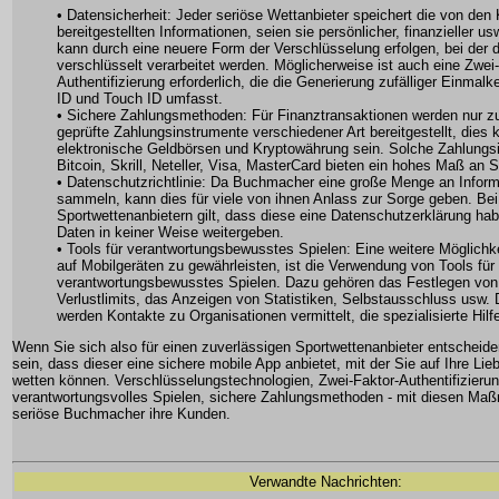
• Datensicherheit: Jeder seriöse Wettanbieter speichert die von den
bereitgestellten Informationen, seien sie persönlicher, finanzieller usw
kann durch eine neuere Form der Verschlüsselung erfolgen, bei der 
verschlüsselt verarbeitet werden. Möglicherweise ist auch eine Zwei
Authentifizierung erforderlich, die die Generierung zufälliger Einma
ID und Touch ID umfasst.
• Sichere Zahlungsmethoden: Für Finanztransaktionen werden nur z
geprüfte Zahlungsinstrumente verschiedener Art bereitgestellt, dies
elektronische Geldbörsen und Kryptowährung sein. Solche Zahlungs
Bitcoin, Skrill, Neteller, Visa, MasterCard bieten ein hohes Maß an 
• Datenschutzrichtlinie: Da Buchmacher eine große Menge an Infor
sammeln, kann dies für viele von ihnen Anlass zur Sorge geben. Bei
Sportwettenanbietern gilt, dass diese eine Datenschutzerklärung ha
Daten in keiner Weise weitergeben.
• Tools für verantwortungsbewusstes Spielen: Eine weitere Möglichk
auf Mobilgeräten zu gewährleisten, ist die Verwendung von Tools für
verantwortungsbewusstes Spielen. Dazu gehören das Festlegen von
Verlustlimits, das Anzeigen von Statistiken, Selbstausschluss usw.
werden Kontakte zu Organisationen vermittelt, die spezialisierte Hilfe
Wenn Sie sich also für einen zuverlässigen Sportwettenanbieter entscheide
sein, dass dieser eine sichere mobile App anbietet, mit der Sie auf Ihre Lie
wetten können. Verschlüsselungstechnologien, Zwei-Faktor-Authentifizierun
verantwortungsvolles Spielen, sichere Zahlungsmethoden - mit diesen M
seriöse Buchmacher ihre Kunden.
Verwandte Nachrichten: