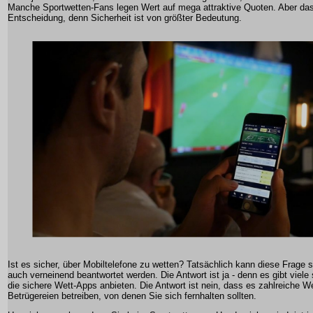
Manche Sportwetten-Fans legen Wert auf mega attraktive Quoten. Aber das i
Entscheidung, denn Sicherheit ist von größter Bedeutung.
Ist es sicher, über Mobiltelefone zu wetten? Tatsächlich kann diese Frage 
auch verneinend beantwortet werden. Die Antwort ist ja - denn es gibt viel
die sichere Wett-Apps anbieten. Die Antwort ist nein, dass es zahlreiche Wet
Betrügereien betreiben, von denen Sie sich fernhalten sollten.