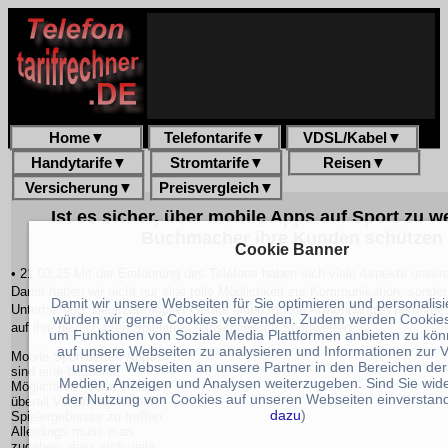
Home
▼
Telefontarife
▼
VDSL/Kabel
▼
Handytarife
▼
Stromtarife
▼
Reisen
▼
Versicherung
▼
Preisvergleich
▼
Ist es sicher, über mobile Apps auf Sport zu w
Buchmacher ihre Kunden schützen
Cookie Banner
• 21.03.25 Mit der Einführung des Telefons haben sich viele Aspekte unser
Damit haben wir nicht nur eine tolle Möglichkeit zur Kommunikation, sonde
Damit wir unsere Webseiten für Sie optimieren und personalis
Unterhaltung. Besitzer mobiler Geräte laden mobile Anwendungen herunter u
würden wir gerne Cookies verwenden. Zudem werden Cookies
auf ihre bevorzugten Spielarten, einschließlich Sportwetten.
um Funktionen von Soziale Media Plattformen anbieten zu könn
auf unsere Webseiten zu analysieren und Informationen zur
Mobile Sportwetten-Apps
unserer Webseiten an unsere Partner in den Bereichen der
sind eine bequeme
Medien, Anzeigen und Analysen weiterzugeben. Sind Sie wider
Möglichkeit, jederzeit und
der Nutzung von Cookies auf unseren Webseiten einverstan
überall Vorhersagen über
dazu
)
Spielergebnisse zu treffen.
Allerdings muss man
zugeben, dass sich viele