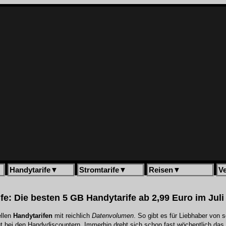
Handytarife
▼
Stromtarife
▼
Reisen
▼
V
fe: Die besten 5 GB Handytarife ab 2,99 Euro im Juli
ellen
Handytarifen
mit reichlich
Datenvolumen
. So gibt es für Liebhaber von 
igt bei den Handydiscountern. Immerhin dreht sich schon fast wöchentlich das 