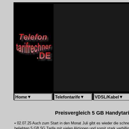
Home
▼
Telefontarife
▼
VDSL/Kabel
▼
Preisvergleich 5 GB Handytari
• 02.07.25 Auch zum Start in den Monat Juli gibt es wieder die schn
beliebten
5 GB 5G Tarife
mit vielen Aktionen und somit stark verbill