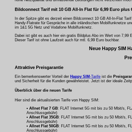
Bildconnect Tarif mit 10 GB All-In Flat für 6,99 Euro plus
In der Spitze gibt es derzeit einen Bildconnect 10 GB All-In-Flat Tari
Handy-Flatrate für Gespräche in alle inländischen Mobilfunknetze un
im 1&1 5G Netz und Vodafone Mobilfunknetz.
Dabei ist gibt es auch hier ein gratis Bildplus Abo im Wert von 7,9
Dieser Tarif ist ohne Laufzeit auch für mtl. 6,99 Euro buchbar.
Neue
Happy SIM
Ha
Pre
Attraktive Preisgarantie
Ein bemerkenswerter Vorteil der
Happy SIM
-Tarife
ist die
Preisgaran
und Sicherheit für die Kunden gewährleistet. Jetzt ist der ideale Zei
Überblick über die neuen Tarife
Hier sind die aktualisierten Tarife von Happy SIM:
•
Allnet Flat 7 GB
: FLAT Internet 5G mit bis zu 50 Mbit/s, 
Anschlussgebühr)
•
Allnet Flat 35GB
: FLAT Internet 5G mit bis zu 50 Mbit/s, 
Anschlussgebühr)
•
Allnet Flat 50GB
: FLAT Internet 5G mit bis zu 50 Mbit/s, 
Anschlussgebühr)