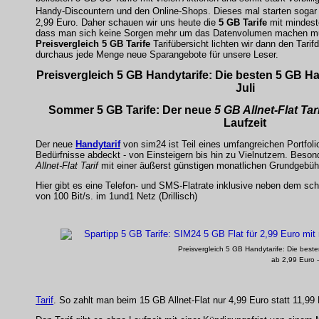
Handy-Discountern und den Online-Shops. Dieses mal starten sogar 
2,99 Euro. Daher schauen wir uns heute die
5 GB Tarife
mit mindest
dass man sich keine Sorgen mehr um das Datenvolumen machen mu
Preisvergleich 5 GB Tarife
Tarifübersicht lichten wir dann den Tarif
durchaus jede Menge neue Sparangebote für unsere Leser.
Preisvergleich
5 GB
Handytarife
: Die besten 5 GB Ha
Juli
Sommer 5 GB Tarife: Der neue
5 GB Allnet-Flat Tari
Laufzeit
Der neue
Handytarif
von
sim24
ist Teil eines umfangreichen Portfol
Bedürfnisse abdeckt - von Einsteigern bis hin zu Vielnutzern. Besonde
Allnet-Flat Tarif
mit einer äußerst günstigen monatlichen Grundgebüh
Hier gibt es eine Telefon- und SMS-Flatrate inklusive neben dem sc
von 100 Bit/s. im 1und1 Netz (Drillisch)
Preisvergleich 5 GB Handytarife: Die best
ab 2,99 Euro 
Tarif
. So zahlt man beim 15 GB Allnet-Flat nur 4,99 Euro statt 11,9