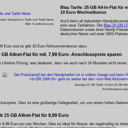
Blau Tarife: 25 GB All-In-Flat für 
10 Euro Wechselbonus
esten Smartphone Tarife und Tarife News
Auch beim alt bekannten Handydiscounter
-Bild: © tarifrechner.de
eine neue Tarifaktion. Der
Blau 25 GB LT
Datenvolumen sowie einer Handy-Flatrate
deutschen Netze und einer SMS-Flatrate 
,99 Euro und es gibt 10 Euro Rufnummernbonus dazu.
 GB Allnet-Flat für mtl. 7,99 Euro -Anschlusspreis sparen
in
Lifetime Pricing
, was bedeutet, dass sie auch nach 24 Monaten nicht teurer
Spartipp 20 GB Tarife: Dr.Sim 20 GB Allne
-Anschlusspreis spa
chlusspreis. Dies ist eine großartige Gelegenheit, um von einem hohen
Datenv
lk 15 GB Allnet-Flat für 8,99 Euro
8,99 Euro pro vier Wochen. Dies ist ideal für Nutzer, die regelmäßig im Inter