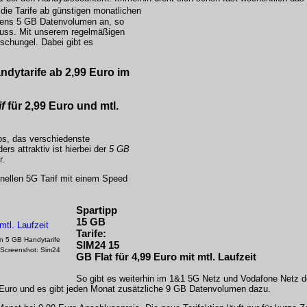
die Tarife ab günstigen monatlichen
ens 5 GB Datenvolumen an, so
ss. Mit unserem regelmäßigen
dschungel. Dabei gibt es
ndytarife ab 2,99 Euro im
f
für
2,99 Euro
und mtl.
ios, das verschiedenste
rs attraktiv ist hierbei der
5 GB
r.
hnellen 5G Tarif mit einem Speed
Spartipp
15 GB
Tarife:
en 5 GB Handytarife
SIM24 15
-Screenshot: Sim24
GB Flat für 4,99 Euro mit mtl. Laufzeit
So gibt es weiterhin im 1&1 5G Netz und Vodafone Netz 
9 Euro und es gibt jeden Monat zusätzliche 9 GB Datenvolumen dazu.