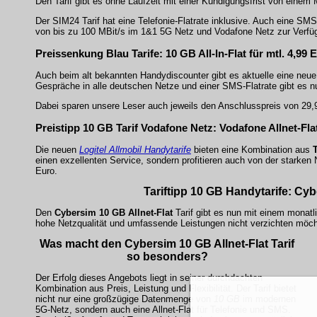
Den Tarif gibt es ohne Laufzeit mit einer Kündigungsfrist von einem M
Der SIM24 Tarif hat eine Telefonie-Flatrate inklusive. Auch eine SM
von bis zu 100 MBit/s im 1&1 5G Netz und Vodafone Netz zur Verfü
Preissenkung Blau Tarife: 10 GB All-In-Flat für mtl. 4,9
Auch beim alt bekannten Handydiscounter gibt es aktuelle eine neue 
Gespräche in alle deutschen Netze und einer SMS-Flatrate gibt es nu
Dabei sparen unsere Leser auch jeweils den Anschlusspreis von 29
Preistipp 10 GB Tarif
Vodafone Netz
: Vodafone Allnet-Fla
Die neuen
Logitel Allmobil Handytarife
bieten eine Kombination aus
einen exzellenten Service, sondern profitieren auch von der starken
Euro.
Tariftipp 10 GB Handytarife: Cy
Den
Cybersim
10 GB Allnet-Flat
Tarif gibt es nun mit einem monatl
hohe Netzqualität und umfassende Leistungen nicht verzichten möch
Was macht den
Cybersim
10 GB Allnet-Flat
Tarif
so besonders?
Der Erfolg dieses Angebots liegt in seiner durchdachten
Kombination aus Preis, Leistung und Flexibilität. Der Tarif bietet
nicht nur eine großzügige Datenmenge von
10 GB
im modernen
5G-Netz, sondern auch eine
Allnet-Flat
für Telefonie und SMS.