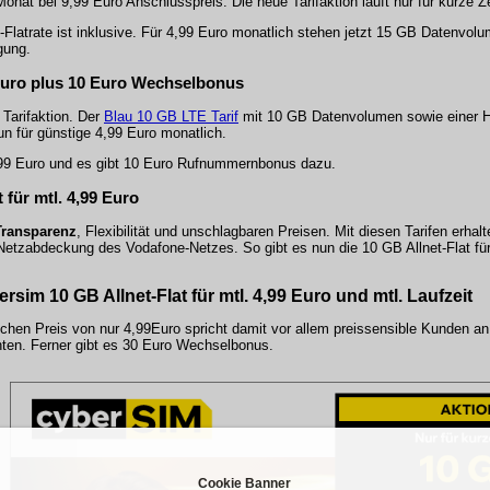
onat bei 9,99 Euro Anschlusspreis. Die neue Tarifaktion läuft nur für kurze Ze
S-Flatrate ist inklusive. Für 4,99 Euro monatlich stehen jetzt 15 GB Datenvo
gung.
9 Euro plus 10 Euro Wechselbonus
Tarifaktion. Der
Blau 10 GB LTE Tarif
mit 10 GB Datenvolumen sowie einer Ha
n für günstige 4,99 Euro monatlich.
,99 Euro und es gibt 10 Euro Rufnummernbonus dazu.
t für mtl. 4,99 Euro
Transparenz
,
Flexibilität
und unschlagbaren Preisen. Mit diesen Tarifen erhalt
 Netzabdeckung des Vodafone-Netzes. So gibt es nun die 10 GB Allnet-Flat fü
bersim
10 GB Allnet-Flat
für mtl. 4,99 Euro und mtl. Laufzeit
ichen Preis von nur
4,99Euro
spricht damit vor allem preissensible Kunden an
ten. Ferner gibt es 30 Euro Wechselbonus.
Cookie Banner