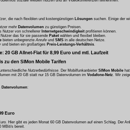
roblemlos soziale Medien nutzen und an Videokonferenzen teilnehmen.
tzer
, die nach flexiblen und kostengünstigen
Lösungen
suchen. Einige der w
Nutzer mehr
Datenvolumen
zu günstigen Preisen.
s Nutzer von schnellerer
Internetgeschwindigkeit
profitieren können.
Nutzer das für sie passende
Paket
wählen und flexibel bleiben.
e
bieten unbegrenzte
Anrufe
und
SMS
in alle deutschen Netze.
iv und bieten ein großartiges
Preis-Leistungs-Verhältnis
.
 20 GB Allnet-Flat für 8,99 Euro und mtl. Laufzeit
ls zu den SIMon Mobile Tarifen
unterschiedliche
Nutzerbedürfnisse
. Der Mobilfunkanbieter
SIMon Mobile
hat
volumen mit 20 GB statt nur 15 GB Datenvolumen im
Vodafone-Netz
. Wir zeig
n Datenvolumen
:
99 Euro
Euro. Hier gibt es jeden Monat 60 GB Datenvolumen auf einen Schlag. Der Anb
 MBit/s bereit.