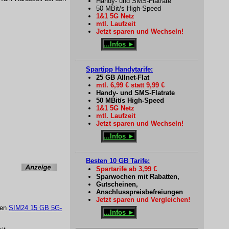
Handy- und SMS-Flatrate
50 MBit/s High-Speed
1&1 5G Netz
mtl. Laufzeit
Jetzt sparen und Wechseln!
...Infos ►
Spartipp Handytarife:
25 GB Allnet-Flat
mtl. 6,99 € statt 9,99 €
Handy- und SMS-Flatrate
50 MBit/s High-Speed
1&1 5G Netz
mtl. Laufzeit
Jetzt sparen und Wechseln!
...Infos ►
Besten 10 GB Tarife:
Spartarife ab 3,99 €
Sparwochen mit Rabatten,
Gutscheinen,
Anschlusspreisbefreiungen
Jetzt sparen und Vergleichen!
den
SIM24 15 GB 5G-
...Infos ►