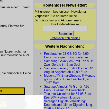
it.
Kostenloser Newsletter:
lumen bei einem Speed
Mit unserem kostenlosen Newsletter
verpassen Sie ab sofort keine
Schnäppchen und Aktionen mehr.
Ihre E-Mail-Adresse:
ndy-Flatrate für
Datenschutzhinweise
Weitere Nachrichten:
en Nutzer nicht nur
Preiskracher 25 GB 5G für 4,99
r nur monatliche 4,99
Euro: Lyca greift Discounter an
Samsung Galaxy A57 mit Tab A11:
Zwei Geräte im Blau-Deal
Samsung Galaxy S26 Ultra bei O2:
August Angebot ab 49,99 Euro
, die dennoch auf eine
MagentaTV SmartStream: 6 Monate
gratis und 50 Euro Cashback, eff.
10,67 Euro
Spartipp Allmobil 45 GB für 7,99
Euro: 5G-Tarif im Preischeck
Telekom Unlimited für 34,95 Euro:
Drei SIM-Karten inklusive
Versagen Digitale Verwaltung:
Deutschland fällt im Digitalranking
2026 auf Platz 17