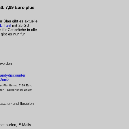
mtl. 7,99 Euro plus
 Blau gibt es aktuelle
E Tarif
mit 25 GB
 für Gespräche in alle
gibt es nun für
 werden
t-Flat für mtl. 7,99 Euro
ren --Screenshot: Dr.Sim
olumen
und flexiblen
net surfen, E-Mails