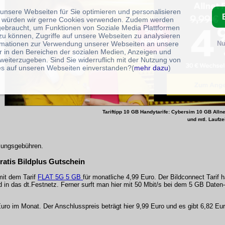
 unsere Webseiten für Sie optimieren und personalisieren
 würden wir gerne Cookies verwenden. Zudem werden
gebraucht, um Funktionen von Soziale Media Plattformen
zu können, Zugriffe auf unsere Webseiten zu analysieren
rmationen zur Verwendung unserer Webseiten an unsere
Nu
r in den Bereichen der sozialen Medien, Anzeigen und
weiterzugeben. Sind Sie widerruflich mit der Nutzung von
s auf unseren Webseiten einverstanden?(
mehr dazu
)
Tariftipp 10 GB Handytarife: Cybersim
10 GB Allne
und mtl. Laufze
llungsgebühren.
Gratis Bildplus Gutschein
 mit dem Tarif
FLAT 5G 5 GB
für monatliche 4,99 Euro. Der Bildconnect Tarif h
d in das dt.Festnetz. Ferner surft man hier mit 50 Mbit/s bei dem 5 GB Date
9 Euro im Monat. Der Anschlusspreis beträgt hier 9,99 Euro und es gibt 6,82 