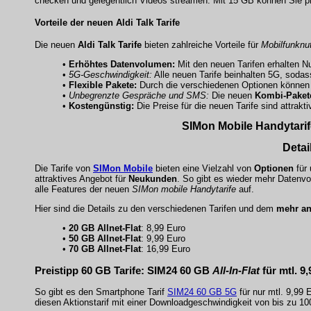
checken und gelegentlich Videos streamen. Mit 15 GB können Sie p
Vorteile der neuen Aldi Talk Tarife
Die neuen
Aldi Talk Tarife
bieten zahlreiche Vorteile für
Mobilfunknu
•
Erhöhtes Datenvolumen:
Mit den neuen Tarifen erhalten 
•
5G-Geschwindigkeit:
Alle neuen Tarife beinhalten 5G, sodas
•
Flexible Pakete:
Durch die verschiedenen Optionen können 
•
Unbegrenzte Gespräche und SMS:
Die neuen
Kombi-Paket
•
Kostengünstig:
Die Preise für die neuen Tarife sind attrakt
SIMon Mobile Handytarife:
Detai
Die Tarife von
SIMon Mobile
bieten eine Vielzahl von
Optionen
für 
attraktives Angebot für
Neukunden
. So gibt es wieder mehr Daten
alle Features der neuen
SIMon mobile Handytarife
auf.
Hier sind die Details zu den verschiedenen Tarifen und dem
mehr a
•
20 GB Allnet-Flat
: 8,99 Euro
•
50 GB Allnet-Flat
: 9,99 Euro
•
70 GB Allnet-Flat
: 16,99 Euro
Preistipp
60 GB Tarife
: SIM24 60 GB
All-In-Flat
für mtl.
9,
So gibt es den Smartphone Tarif
SIM24 60 GB 5G
für nur mtl. 9,99 
diesen Aktionstarif mit einer Downloadgeschwindigkeit von bis zu 100