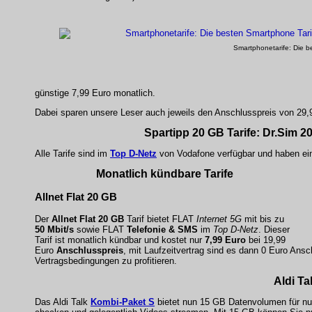
Smartphonetarife: Die b
günstige 7,99 Euro monatlich.
Dabei sparen unsere Leser auch jeweils den Anschlusspreis von 29
Spartipp 20 GB Tarife: Dr.Sim 20
Alle Tarife sind im
Top D-Netz
von Vodafone verfügbar und haben e
Monatlich kündbare Tarife
Allnet Flat 20 GB
Der
Allnet Flat 20 GB
Tarif bietet FLAT
Internet 5G
mit bis zu
50 Mbit/s
sowie FLAT
Telefonie & SMS
im
Top D-Netz
. Dieser
Tarif ist monatlich kündbar und kostet nur
7,99 Euro
bei 19,99
Euro
Anschlusspreis
, mit Laufzeitvertrag sind es dann 0 Euro Ans
Vertragsbedingungen zu profitieren.
Aldi Ta
Das Aldi Talk
Kombi-Paket S
bietet nun 15 GB Datenvolumen für nur 