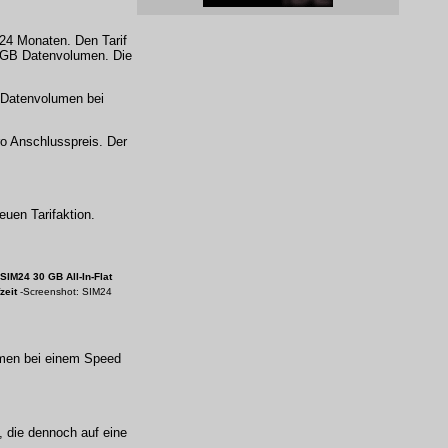
 24 Monaten. Den Tarif
0 GB Datenvolumen. Die
B Datenvolumen bei
ro Anschlusspreis. Der
euen Tarifaktion.
 SIM24 30 GB
All-In-Flat
zeit
-Screenshot: SIM24
lumen bei einem Speed
, die dennoch auf eine