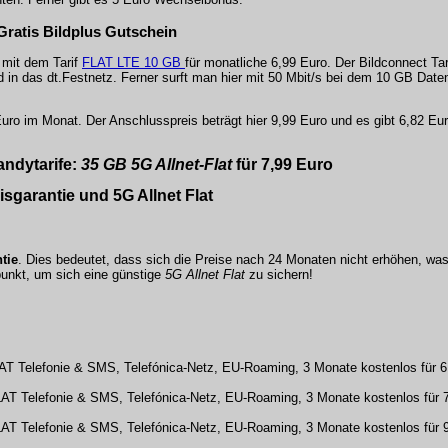
 Gratis Bildplus Gutschein
f mit dem Tarif
FLAT LTE 10 GB
für monatliche 6,99 Euro. Der Bildconnect Tari
d in das dt.Festnetz. Ferner surft man hier mit 50 Mbit/s bei dem 10 GB Dat
9 Euro im Monat. Der Anschlusspreis beträgt hier 9,99 Euro und es gibt 6,82 
ndytarife:
35 GB 5G Allnet-Flat
für 7,99 Euro
isgarantie und 5G Allnet Flat
tie
. Dies bedeutet, dass sich die Preise nach 24 Monaten nicht erhöhen, was
tpunkt, um sich eine günstige
5G Allnet Flat
zu sichern!
FLAT Telefonie & SMS, Telefónica-Netz, EU-Roaming, 3 Monate kostenlos für 6
FLAT Telefonie & SMS, Telefónica-Netz, EU-Roaming, 3 Monate kostenlos für 7
FLAT Telefonie & SMS, Telefónica-Netz, EU-Roaming, 3 Monate kostenlos für 9