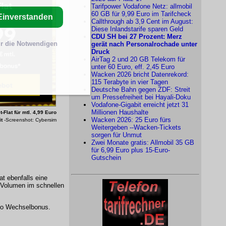
Tarifpower Vodafone Netz: allmobil
60 GB für 9,99 Euro im Tarifcheck
Einverstanden
Callthrough ab 3,9 Cent im August:
Diese Inlandstarife sparen Geld
CDU SH bei 27 Prozent: Merz
r die Notwendigen
gerät nach Personalrochade unter
Druck
AirTag 2 und 20 GB Telekom für
unter 60 Euro, eff. 2,45 Euro
Wacken 2026 bricht Datenrekord:
115 Terabyte in vier Tagen
Deutsche Bahn gegen ZDF: Streit
um Pressefreiheit bei Hayali-Doku
Vodafone-Gigabit erreicht jetzt 31
Millionen Haushalte
t-Flat
für mtl. 4,99 Euro
Wacken 2026: 25 Euro fürs
it
-Screenshot: Cybersim
Weitergeben --Wacken-Tickets
sorgen für Unmut
Zwei Monate gratis: Allmobil 35 GB
für 6,99 Euro plus 15-Euro-
Gutschein
at ebenfalls eine
n-Volumen im schnellen
Euro Wechselbonus.