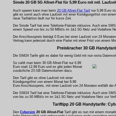
Simde 20 GB 5G Allnet-Flat für 5,99 Euro mit mtl. Laufzei
Auch sparen kann man beim
20 GB Allnet-Flat Tarif
nur 5,99 Euro st
gibt es somit auch ohne Laufzeit mit einer Kündigungsfrist von ein
neue Tarifaktion läuft nur für kurze Zeit.
Der Simde Tarif hat eine Telefonie-Flatrate inklusive. Auch eine SM
einem Speed von bis zu 50 MBit/s im 1&1 5G Netz und Vodafone Netz
Der Anschlusspreis beträgt 0 Euro bei einer Laufzeit von 24 Monaten
Vertrag kann jederzeit durch eine Partei mit einer Frist von einem M
Preiskracher 30 GB
Handytari
Die SIM24 Tarife gibt es dabei für wenig Geld mit nun extra Daten
So zahlt man beim 30 GB Allnet-Flat nur 6,99
Euro statt 12,99 Euro und es gibt jeden Monat
zusätzliche 23 GB Datenvolumen dazu.
Den Tarif gibt es ohne Laufzeit mit einer
Kündigungsfrist von einem Monat bei 9,99
Euro Anschlusspreis, mit einer Laufzeit von 24 Monaten entfällt der A
Der SIM24 Tarif hat eine Telefonie-Flatrate inklusive. Auch eine SM
von bis zu 50 MBit/s im im 1&1 5G Netz und Vodafone Netz zur Ver
Tariftipp 20 GB Handytarife: Cy
Den
Cybersim
20 GB Allnet-Flat
Tarif gibt es nun mit einem monatl
hohe Netzqualität und umfassende Leistungen nicht verzichten möch