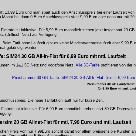
t
att 13,99 Euro und man spart auch den Anschlusspreis bei einer Laufzeit von
em Monat bei dann 0 Euro Anschlusspreis statt 9,99 Euro aber dann nur mit 2
S-Flatrate ist inklusive. Für 5,99 Euro monatlich stehen jetzt insgesamt 20 G
 (Drillisch Netz) zur Verfügung.
. Beim Tarif ohne Laufzeit gibt es keine Mindestvertragslaufzeit aber 9,99 Eu
onat gekündigt werden.
fe
: SIM24 30 GB
All-In-Flat
für 6,99 Euro mit mtl. Laufzeit
volumen im 1&1 5G Netz und Vodafone Netz.
Alle 5G-Tarife
profitieren von der n
Preiskracher 30 GB
Handytarife
:
für 6,99 Euro mit mtl. Lauf
nschlusspreis. Die neue Tarifaktion läuft nur für kurze Zeit.
S-Flatrate ist inklusive. Für 6,99 Euro monatlich stehen jetzt 30 GB Datenvo
fügung.
bersim
20 GB Allnet-Flat
für mtl. 7,99 Euro und mtl. Laufzeit
ichen Preis von nur
7,99Euro
spricht damit vor allem preissensible Kunden an
ten. Ferner gibt es 5 Euro Wechselbonus.