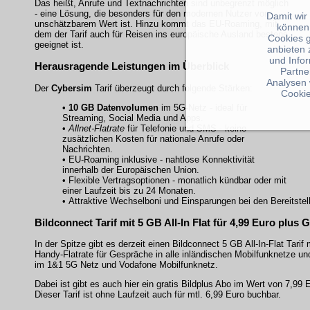
Das heißt, Anrufe und Textnachrichten sind unbegrenzt möglich
- eine Lösung, die besonders für den modernen Nutzer von
Damit wir
unschätzbarem Wert ist. Hinzu kommt das EU-Roaming, mit
können
dem der Tarif auch für Reisen ins europäische Ausland bestens
Cookies 
geeignet ist.
anbieten 
und Info
Herausragende Leistungen im Überblick
Partne
Analysen 
Der
Cybersim
Tarif überzeugt durch folgende Stärken:
Cookie
•
10 GB Datenvolumen
im 5G-Netz - ideal für
Streaming, Social Media und Apps.
•
Allnet-Flatrate
für Telefonie und SMS - keine
zusätzlichen Kosten für nationale Anrufe oder
Nachrichten.
•
EU-Roaming
inklusive - nahtlose Konnektivität
innerhalb der Europäischen Union.
• Flexible Vertragsoptionen - monatlich kündbar oder mit
einer Laufzeit bis zu 24 Monaten.
• Attraktive Wechselboni und Einsparungen bei den Bereitste
Bildconnect Tarif mit 5 GB All-In Flat für 4,99 Euro plus 
In der Spitze gibt es derzeit einen Bildconnect 5 GB All-In-Flat Tarif
Handy-Flatrate für Gespräche in alle inländischen Mobilfunknetze un
im 1&1 5G Netz und Vodafone Mobilfunknetz.
Dabei ist gibt es auch hier ein gratis Bildplus Abo im Wert von 7,9
Dieser Tarif ist ohne Laufzeit auch für mtl. 6,99 Euro buchbar.