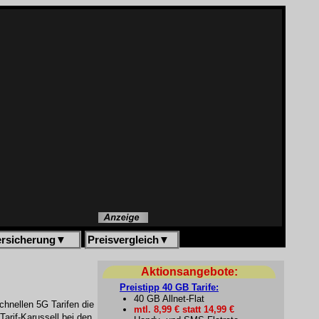
ersicherung
▼
Preisvergleich
▼
Aktionsangebote:
Preistipp 40 GB Tarife:
40 GB Allnet-Flat
schnellen 5G Tarifen die
mtl. 8,99 € statt 14,99 €
Tarif-Karussell bei den