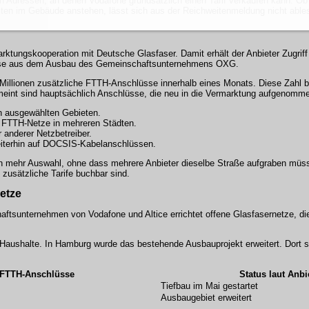
n Adressen, an denen Vodafone grundsätzlich einen Tarif verkaufen kann. Ob d
eiten im Gebäude anstehen, lässt sich aus der Reichweitenmeldung nicht able
tungskooperation mit Deutsche Glasfaser. Damit erhält der Anbieter Zugriff
sse aus dem Ausbau des Gemeinschaftsunternehmens OXG.
Millionen zusätzliche FTTH-Anschlüsse innerhalb eines Monats. Diese Zahl be
emeint sind hauptsächlich Anschlüsse, die neu in die Vermarktung aufgenomm
n ausgewählten Gebieten.
FTTH-Netze in mehreren Städten.
r anderer Netzbetreiber.
weiterhin auf DOCSIS-Kabelanschlüssen.
en mehr Auswahl, ohne dass mehrere Anbieter dieselbe Straße aufgraben müss
 zusätzliche Tarife buchbar sind.
etze
tsunternehmen von Vodafone und Altice errichtet offene Glasfasernetze, di
00 Haushalte. In Hamburg wurde das bestehende Ausbauprojekt erweitert. Dort 
 FTTH-Anschlüsse
Status laut Anbi
Tiefbau im Mai gestartet
Ausbaugebiet erweitert