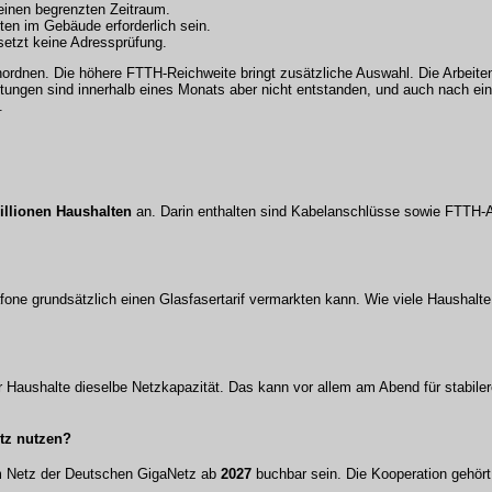
 einen begrenzten Zeitraum.
en im Gebäude erforderlich sein.
etzt keine Adressprüfung.
inordnen. Die höhere FTTH-Reichweite bringt zusätzliche Auswahl. Die Arbei
itungen sind innerhalb eines Monats aber nicht entstanden, und auch nach ein
.
illionen Haushalten
an. Darin enthalten sind Kabelanschlüsse sowie FTTH-
one grundsätzlich einen Glasfasertarif vermarkten kann. Wie viele Haushalte 
r Haushalte dieselbe Netzkapazität. Das kann vor allem am Abend für stabile
tz nutzen?
im Netz der Deutschen GigaNetz ab
2027
buchbar sein. Die Kooperation gehört