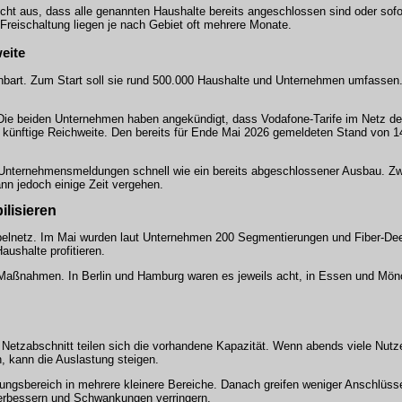
cht aus, dass alle genannten Haushalte bereits angeschlossen sind oder sofor
reischaltung liegen je nach Gebiet oft mehrere Monate.
eite
nbart. Zum Start soll sie rund 500.000 Haushalte und Unternehmen umfassen.
e. Die beiden Unternehmen haben angekündigt, dass Vodafone-Tarife im Netz 
e künftige Reichweite. Den bereits für Ende Mai 2026 gemeldeten Stand von 14
in Unternehmensmeldungen schnell wie ein bereits abgeschlossener Ausbau. Z
nn jedoch einige Zeit vergehen.
lisieren
elnetz. Im Mai wurden laut Unternehmen 200 Segmentierungen und Fiber-D
ushalte profitieren.
 Maßnahmen. In Berlin und Hamburg waren es jeweils acht, in Essen und Mön
Netzabschnitt teilen sich die vorhandene Kapazität. Wenn abends viele Nutze
, kann die Auslastung steigen.
gungsbereich in mehrere kleinere Bereiche. Danach greifen weniger Anschlüss
verbessern und Schwankungen verringern.