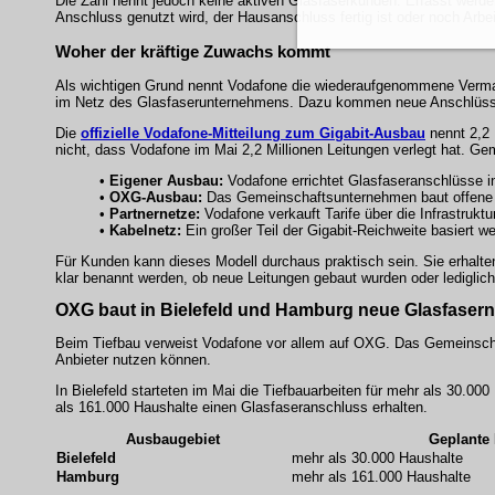
Die Zahl nennt jedoch keine aktiven Glasfaserkunden. Erfasst werde
Anschluss genutzt wird, der Hausanschluss fertig ist oder noch Arb
Woher der kräftige Zuwachs kommt
Als wichtigen Grund nennt Vodafone die wiederaufgenommene Vermark
im Netz des Glasfaserunternehmens. Dazu kommen neue Anschlü
Die
offizielle Vodafone-Mitteilung zum Gigabit-Ausbau
nennt 2,2 
nicht, dass Vodafone im Mai 2,2 Millionen Leitungen verlegt hat. G
•
Eigener Ausbau:
Vodafone errichtet Glasfaseranschlüsse i
•
OXG-Ausbau:
Das Gemeinschaftsunternehmen baut offene 
•
Partnernetze:
Vodafone verkauft Tarife über die Infrastruktu
•
Kabelnetz:
Ein großer Teil der Gigabit-Reichweite basiert 
Für Kunden kann dieses Modell durchaus praktisch sein. Sie erhalt
klar benannt werden, ob neue Leitungen gebaut wurden oder lediglich
OXG baut in Bielefeld und Hamburg neue Glasfasern
Beim Tiefbau verweist Vodafone vor allem auf OXG. Das Gemeinschaf
Anbieter nutzen können.
In Bielefeld starteten im Mai die Tiefbauarbeiten für mehr als 30.0
als 161.000 Haushalte einen Glasfaseranschluss erhalten.
Ausbaugebiet
Geplante
Bielefeld
mehr als 30.000 Haushalte
Hamburg
mehr als 161.000 Haushalte