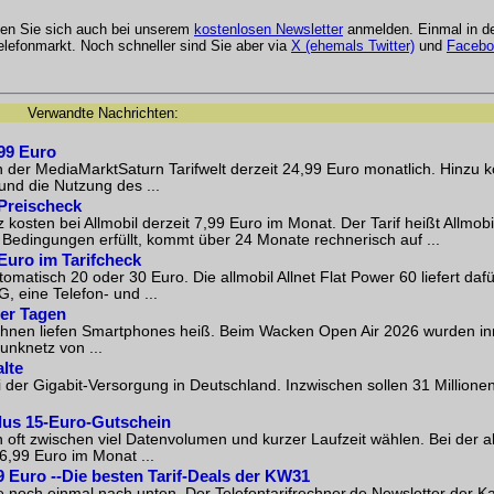
nen Sie sich auch bei unserem
kostenlosen Newsletter
anmelden. Einmal in 
lefonmarkt. Noch schneller sind Sie aber via
X (ehemals Twitter)
und
Facebo
Verwandte Nachrichten:
,99 Euro
der MediaMarktSaturn Tarifwelt derzeit 24,99 Euro monatlich. Hinzu
und die Nutzung des ...
 Preischeck
ten bei Allmobil derzeit 7,99 Euro im Monat. Der Tarif heißt Allmobil 
edingungen erfüllt, kommt über 24 Monate rechnerisch auf ...
 Euro im Tarifcheck
matisch 20 oder 30 Euro. Die allmobil Allnet Flat Power 60 liefert dafür
 eine Telefon- und ...
ier Tagen
ühnen liefen Smartphones heiß. Beim Wacken Open Air 2026 wurden inn
unknetz von ...
alte
der Gigabit-Versorgung in Deutschland. Inzwischen sollen 31 Millionen
plus 15-Euro-Gutschein
ft zwischen viel Datenvolumen und kurzer Laufzeit wählen. Bei der all
 6,99 Euro im Monat ...
9 Euro --Die besten Tarif-Deals der KW31
e noch einmal nach unten. Der Telefontarifrechner.de Newsletter der 