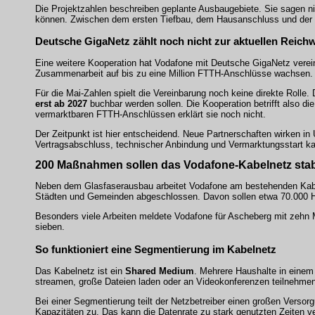
Die Projektzahlen beschreiben geplante Ausbaugebiete. Sie sagen ni
können. Zwischen dem ersten Tiefbau, dem Hausanschluss und der F
Deutsche GigaNetz zählt noch nicht zur aktuellen Reichw
Eine weitere Kooperation hat Vodafone mit Deutsche GigaNetz verei
Zusammenarbeit auf bis zu eine Million FTTH-Anschlüsse wachsen.
Für die Mai-Zahlen spielt die Vereinbarung noch keine direkte Roll
erst ab 2027
buchbar werden sollen. Die Kooperation betrifft also di
vermarktbaren FTTH-Anschlüssen erklärt sie noch nicht.
Der Zeitpunkt ist hier entscheidend. Neue Partnerschaften wirken 
Vertragsabschluss, technischer Anbindung und Vermarktungsstart ka
200 Maßnahmen sollen das Vodafone-Kabelnetz stabi
Neben dem Glasfaserausbau arbeitet Vodafone am bestehenden Kab
Städten und Gemeinden abgeschlossen. Davon sollen etwa 70.000 Ha
Besonders viele Arbeiten meldete Vodafone für Ascheberg mit zehn
sieben.
So funktioniert eine Segmentierung im Kabelnetz
Das Kabelnetz ist ein
Shared Medium
. Mehrere Haushalte in einem 
streamen, große Dateien laden oder an Videokonferenzen teilnehmen
Bei einer Segmentierung teilt der Netzbetreiber einen großen Versor
Kapazitäten zu. Das kann die Datenrate zu stark genutzten Zeiten 