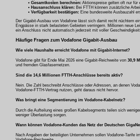
•
Gesamtkosten berechnen:
Aktionspreise gelten oft nur für
•
Hausanschluss klären:
Bei FTTH können zusätzliche Arbeit
•
Verfügbarkeit bestätigen:
Eine bundesweite Ausbauzahl ers
Der Gigabit-Ausbau von Vodafone lässt sich damit recht nüchtern e
Engpässe in stark belasteten Gebieten verringern. Millionen neue Le
ein Anschluss nicht automatisch jederzeit mit voller Geschwindigkeit
Häufige Fragen zum Vodafone Gigabit-Ausbau
Wie viele Haushalte erreicht Vodafone mit Gigabit-Internet?
Vodafone gibt für Ende Mai 2026 eine Gigabit-Reichweite von
30,9 M
und fremden Glasfasernetzen.
Sind die 14,6 Millionen FTTH-Anschlüsse bereits aktiv?
Nein. Die Zahl beschreibt Anschlüsse oder Adressen, an denen Vodaf
Vodafone-FTTH-Vertrag nutzen, geht daraus nicht hervor.
Was bringt eine Segmentierung im Vodafone-Kabelnetz?
Durch die Aufteilung eines großen Kabelsegments teilen sich wenige
weniger Überlastung sorgen.
Wann können Vodafone-Kunden das Netz der Deutschen GigaNe
Nach Angaben der beteiligten Unternehmen sollen Vodafone-Tarife 
Vodafone-Reichweite.