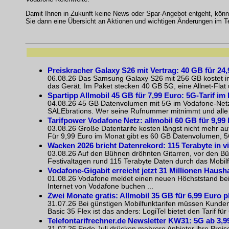
Damit Ihnen in Zukunft keine News oder Spar-Angebot entgeht, kön
Sie dann eine Übersicht an Aktionen und wichtigen Änderungen im Te
Preiskracher Galaxy S26 mit Vertrag: 40 GB für 24
06.08.26 Das Samsung Galaxy S26 mit 256 GB kostet in 
das Gerät. Im Paket stecken 40 GB 5G, eine Allnet-Flat 
Spartipp Allmobil 45 GB für 7,99 Euro: 5G-Tarif im
04.08.26 45 GB Datenvolumen mit 5G im Vodafone-Netz kos
SALEbrations. Wer seine Rufnummer mitnimmt und alle B
Tarifpower Vodafone Netz: allmobil 60 GB für 9,99
03.08.26 Große Datentarife kosten längst nicht mehr auto
Für 9,99 Euro im Monat gibt es 60 GB Datenvolumen, 5G,
Wacken 2026 bricht Datenrekord: 115 Terabyte in v
03.08.26 Auf den Bühnen dröhnten Gitarren, vor den B
Festivaltagen rund 115 Terabyte Daten durch das Mobilf
Vodafone-Gigabit erreicht jetzt 31 Millionen Haush
01.08.26 Vodafone meldet einen neuen Höchststand bei 
Internet von Vodafone buchen ...
Zwei Monate gratis: Allmobil 35 GB für 6,99 Euro 
31.07.26 Bei günstigen Mobilfunktarifen müssen Kunden o
Basic 35 Flex ist das anders: LogiTel bietet den Tarif für
Telefontarifrechner.de Newsletter KW31: 5G ab 3,9
31.07.26 Ende Juli drücken mehrere Anbieter ihre Preis