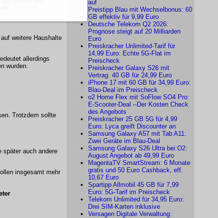
ort bereits ein
auf
sen.
Preistipp Blau mit Wechselbonus: 60
GB effektiv für 9,99 Euro
Deutsche Telekom Q2 2026:
Prognose steigt auf 20 Milliarden
 auf weitere Haushalte
Euro
Preiskracher Unlimited-Tarif für
14,99 Euro: Echte 5G-Flat im
deutet allerdings
Preischeck
en wurden.
Preiskracher Galaxy S26 mit
Vertrag: 40 GB für 24,99 Euro
iPhone 17 mit 60 GB für 34,99 Euro:
Blau-Deal im Preischeck
o2 Home Flex mit SoFlow SO4 Pro:
E-Scooter-Deal --Der Kosten Check
des Angebots
en. Trotzdem sollte
Preiskracher 25 GB 5G für 4,99
Euro: Lyca greift Discounter an
Samsung Galaxy A57 mit Tab A11:
Zwei Geräte im Blau-Deal
Samsung Galaxy S26 Ultra bei O2:
e später auch andere
August Angebot ab 49,99 Euro
MagentaTV SmartStream: 6 Monate
gratis und 50 Euro Cashback, eff.
sollen insgesamt mehr
10,67 Euro
Spartipp Allmobil 45 GB für 7,99
Euro: 5G-Tarif im Preischeck
eter
Telekom Unlimited für 34,95 Euro:
Drei SIM-Karten inklusive
Versagen Digitale Verwaltung: