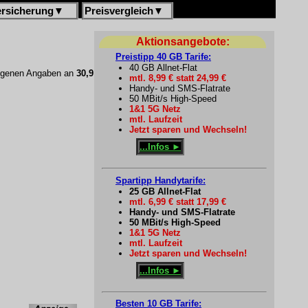
ersicherung
▼
Preisvergleich
▼
Aktionsangebote:
Preistipp 40 GB Tarife:
40 GB Allnet-Flat
 eigenen Angaben an
30,9
mtl. 8,99 € statt 24,99 €
Handy- und SMS-Flatrate
50 MBit/s High-Speed
1&1 5G Netz
mtl. Laufzeit
Jetzt sparen und Wechseln!
...Infos ►
Spartipp Handytarife:
25 GB Allnet-Flat
mtl. 6,99 € statt 17,99 €
Handy- und SMS-Flatrate
50 MBit/s High-Speed
1&1 5G Netz
mtl. Laufzeit
Jetzt sparen und Wechseln!
...Infos ►
Besten 10 GB Tarife: