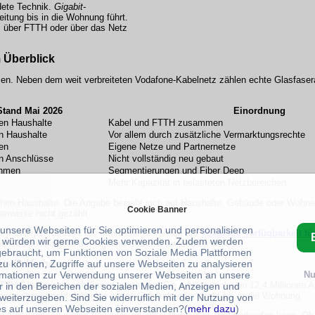
dete Technik.
Gigabit-
itung bis in die Wohnung führt.
, über FTTH oder über das Netz
 Überblick
n. Neben dem weit verbreiteten Vodafone-Kabelnetz zählen echte Glasfase
Stand Mai 2026
Einordnung
nen Haushalte
Kabel und FTTH zusammen
en Haushalte
Vor allem durch zusätzliche Vermarktungsrechte
nen
Eigene Netze und Partnernetze
en Anschlüsse
Nicht vollständig neu gebaut
hmen
Segmentierungen und Fiber Deep
Mehr Kapazität in belasteten Netzbereichen
schen Haushalte. Die Angabe bezieht sich auf Haushalte, Gebäude oder Wohne
Cookie Banner
erweise nicht gezählt.
 unsere Webseiten für Sie optimieren und personalisieren
r jeweiligen Adresse ab. Interessierte können die
Vodafone-Verfügbarkeit fü
 würden wir gerne Cookies verwenden. Zudem werden
che Geschwindigkeit am eigenen Standort angeboten werden.
gebraucht, um Funktionen von Soziale Media Plattformen
lionen Kunden
zu können, Zugriffe auf unsere Webseiten zu analysieren
rmationen zur Verwendung unserer Webseiten an unsere
Nu
TTH-Glasfaseranschlüssen
gestiegen. Sie erhöhte sich von 12,4 Millionen A
r in den Bereichen der sozialen Medien, Anzeigen und
aserleitung reicht dabei bis in das Gebäude oder direkt bis in die Wohnung.
weiterzugeben. Sind Sie widerruflich mit der Nutzung von
s auf unseren Webseiten einverstanden?(
mehr dazu
)