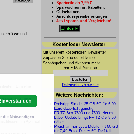
Spartarife ab 3,99 €
Sparwochen mit Rabatten,
Gutscheinen,
Anschlusspreisbefreiungen
Jetzt sparen und Vergleichen!
...Infos ►
ranschlüsse und
Kostenloser Newsletter:
Mit unserem kostenlosen Newsletter
verpassen Sie ab sofort keine
Schnäppchen und Aktionen mehr.
Ihre E-Mail-Adresse:
Datenschutzhinweise
inheiten. Einzelne
Weitere Nachrichten:
r Kabel, DSL und
Einverstanden
Preistipp Simde: 25 GB 5G für 6,99
Euro dauerhaft günstig
FRITZ!Box 7690 und 7590: Neues
r die Notwendigen
Labor-Update bringt FRITZ!OS 8.50
nschlüssen im April auf
näher
Preishammer Lyca Mobile mit 50 GB
für 7,49 Euro: Dieser 5G-Tarif fällt