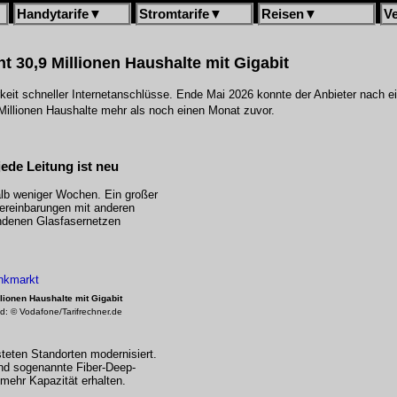
Handytarife
▼
Stromtarife
▼
Reisen
▼
V
t 30,9 Millionen Haushalte mit Gigabit
arkeit schneller Internetanschlüsse. Ende Mai 2026 konnte der Anbieter nach
illionen Haushalte mehr als noch einen Monat zuvor.
jede Leitung ist neu
alb weniger Wochen. Ein großer
vereinbarungen mit anderen
andenen Glasfasernetzen
llionen Haushalte mit Gigabit
ld: © Vodafone/Tarifrechner.de
teten Standorten modernisiert.
d sogenannte Fiber-Deep-
ehr Kapazität erhalten.