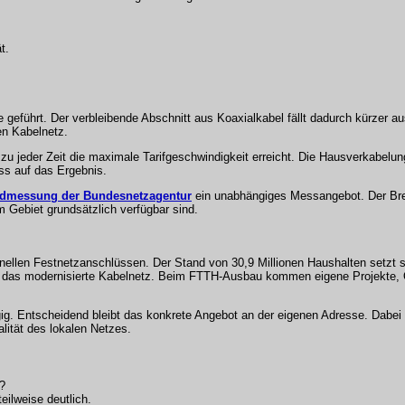
t.
 geführt. Der verbleibende Abschnitt aus Koaxialkabel fällt dadurch kürzer aus
en Kabelnetz.
zu jeder Zeit die maximale Tarifgeschwindigkeit erreicht. Die Hausverkabelun
ss auf das Ergebnis.
ndmessung der Bundesnetzagentur
ein unabhängiges Messangebot. Der Bre
 Gebiet grundsätzlich verfügbar sind.
ellen Festnetzanschlüssen. Der Stand von 30,9 Millionen Haushalten setzt si
auf das modernisierte Kabelnetz. Beim FTTH-Ausbau kommen eigene Projekte
gig. Entscheidend bleibt das konkrete Angebot an der eigenen Adresse. Dabei 
lität des lokalen Netzes.
?
eilweise deutlich.