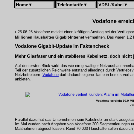
Home
▼
Telefontarife
▼
VDSL/Kabel
▼
Vodafone erreich
• 25.06.26 Vodafone meldet einen kräftigen Anstieg bei der Verfügb
Millionen Haushalten Gigabit-Internet
vermarkten. Das waren 1,2 M
Vodafone Gigabit-Update im Faktencheck
Mehr Glasfaser und ein stabileres Kabelnetz, doch nicht 
Auf den ersten Blick wirkt das wie ein gewaltiger Netzausbau innerh
Teil der zusätzlichen Reichweite entstand allerdings durch Vertriebs
Netzbetreibern.
Vodafone
darf dadurch eigene Tarife in bereits vorh
anbieten.
Vodafone erreicht 30,9 Mi
-Bi
Parallel dazu hat das Unternehmen sein Kabelnetz an stark ausgelas
Im Mai wurden nach Angaben von Vodafone 200 Segmentierungen un
Maßnahmen abgeschlossen. Rund 70.000 Haushalte sollen dadurch m