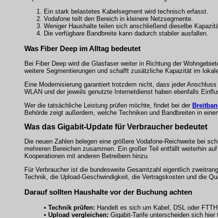
Ein stark belastetes Kabelsegment wird technisch erfasst.
Vodafone teilt den Bereich in kleinere Netzsegmente.
Weniger Haushalte teilen sich anschließend dieselbe Kapazitä
Die verfügbare Bandbreite kann dadurch stabiler ausfallen.
Was Fiber Deep im Alltag bedeutet
Bei Fiber Deep wird die Glasfaser weiter in Richtung der Wohngebiete
weitere Segmentierungen und schafft zusätzliche Kapazität im lokal
Eine Modernisierung garantiert trotzdem nicht, dass jeder Anschluss 
WLAN und der jeweils genutzte Internetdienst haben ebenfalls Einflu
Wer die tatsächliche Leistung prüfen möchte, findet bei der
Breitba
Behörde zeigt außerdem, welche Techniken und Bandbreiten in einem
Was das Gigabit-Update für Verbraucher bedeutet
Die neuen Zahlen belegen eine größere Vodafone-Reichweite bei schn
mehreren Bereichen zusammen. Ein großer Teil entfällt weiterhin 
Kooperationen mit anderen Betreibern hinzu.
Für Verbraucher ist die bundesweite Gesamtzahl eigentlich zweitran
Technik, die Upload-Geschwindigkeit, die Vertragskosten und die Qua
Darauf sollten Haushalte vor der Buchung achten
•
Technik prüfen:
Handelt es sich um Kabel, DSL oder FTTH
•
Upload vergleichen:
Gigabit-Tarife unterscheiden sich hier t