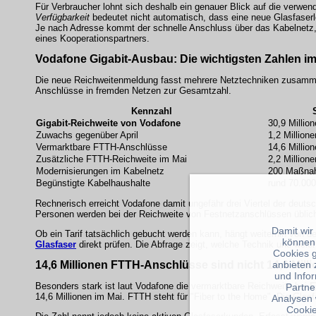
Für Verbraucher lohnt sich deshalb ein genauer Blick auf die verwen
Verfügbarkeit
bedeutet nicht automatisch, dass eine neue Glasfaserle
Je nach Adresse kommt der schnelle Anschluss über das Kabelnetz
eines Kooperationspartners.
Vodafone Gigabit-Ausbau: Die wichtigsten Zahlen im
Die neue Reichweitenmeldung fasst mehrere Netztechniken zusamme
Anschlüsse in fremden Netzen zur Gesamtzahl.
Kennzahl
Gigabit-Reichweite von Vodafone
30,9 Millio
Zuwachs gegenüber April
1,2 Million
Vermarktbare FTTH-Anschlüsse
14,6 Millio
Zusätzliche FTTH-Reichweite im Mai
2,2 Million
Modernisierungen im Kabelnetz
200 Maßna
Begünstigte Kabelhaushalte
rund 70.000
Rechnerisch erreicht Vodafone damit ungefähr drei Viertel der deut
Personen werden bei der Reichweite von Festnetzanschlüssen üblich
Damit wir
Ob ein Tarif tatsächlich gebucht werden kann, hängt weiterhin von de
können
Glasfaser
direkt prüfen. Die Abfrage zeigt, welche Technik und wel
Cookies 
14,6 Millionen FTTH-Anschlüsse sind nicht 14,6 Mil
anbieten 
und Info
Besonders stark ist laut Vodafone die vermarktbare Reichweite bei
F
Partne
14,6 Millionen im Mai. FTTH steht für "Fiber to the Home". Die Glasf
Analysen 
Cookie