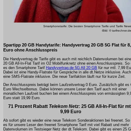
Smartphonetarife: Die besten Smartphone Tarife und Tarife New
-Bild: © tarifrechner.d
Spartipp 20 GB Handytarife: Handyvertrag 20 GB 5G Flat für 8
Euro ohne Anschlusspreis
Die Handyvertrag.de Tarife gibt es auch mit reichlich Datenvolumen bei ei
20 GB All-In-Flat Tarif im O2 Mobilfunknetz ohne einen Anschlusspreis. So 
es den Smartphone Tarif
Handyvertrag.de 5G All 20 GB
für nur mtl. 7,99 Eu
Dabei ist eine Handy-Flatrate für Gespräche in alle dt.Netze inklusive. Auch
eine SMS-Flatrate inklusive. Die neue Tarifaktion läuft nur für kurze Zeit.
Der Anschlusspreis beträgt beim Laufzeitvertrag 0 Euro. Zusätzlich gibt es 
Euro Wechselbonus. Dabei können unsere Leser den Tarif auch mit einer
monatlichen Laufzeit buchen bei einem Anschlusspreis von ermässigten 9,
Euro statt 19,99 Euro.
71 Prozent Rabatt
Telekom Netz
: 25 GB All-In-Flat für mt
9,99 Euro
Ab sofort gibt es wieder eine neue Telekom Sonderaktionen bei freenet. So 
es für unsere Leser den freenet Smartphone Tarif mit viel Rabatt und mehr
Datenvolumen im Testsieger Netz der dt.Telekom. Dabei gibt es einen 25 