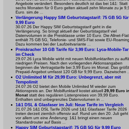
Angebote verändert. Besonders deutlich ist das bei 1&1: Statt
sechs Monaten für 0 Euro gelten aktuell zehn Monate zu je 9,
Euro. sim.de ...
Verlängerung Happy SIM Geburtstagstarif: 75 GB 5G für
9,99 Euro
30.07.26 Der Happy SIM Geburtstagstarif geht in die
Verlängerung. So bringt aktuell der Geburtstagstarif viel
Datenvolumen in die Preisklasse unter 10 Euro. Die Allnet-Flat
enthält 75 GB 5G, Telefonie- und SMS-Flat sowie EU-Roaming
Dazu kommen bei der Laufzeitvariante ...
Preiskracher 10 GB Tarife für 3,99 Euro: Lyca-Mobile-Tar
im Check
29.07.26 Lyca Mobile wirbt mit neuen Mobilfunktarifen zu auffä
niedrigen Preisen. Nach den vorliegenden Aktionsangaben
beginnen die Vertragstarife bei 3,99 Euro im Monat. Das größ
Prepaid-Angebot umfasst 120 GB für 9,99 Euro. Dazwischen ..
O2 Unlimited M für 29,99 Euro: Unbegrenzt, aber mit
Tempolimit
24.07.26 O2 bietet den Mobile Unlimited M wieder zum
Aktionspreis an. Der Mobilfunktarif kostet aktuell
29,99 Euro i
Monat
statt des regulären Listenpreises von 39,99 Euro.
Enthalten sind unbegrenztes Datenvolumen in ...
1&1 DSL & Glasfaser im Juli: Neue Tarife im Vergleich
21.07.26 1&1 DSL Tarife 2026 und 1&1 Glasfaser Tarife 2026
treten derzeit ziemlich offensiv auf. Rund um den 20. Juli geht
vor allem um eine Änderung: 1&1 bringt einen neuen
Standardrouter auf Basis ...
Happy SIM Geburtstagstarif: 75 GB 5G für 9,99 Euro