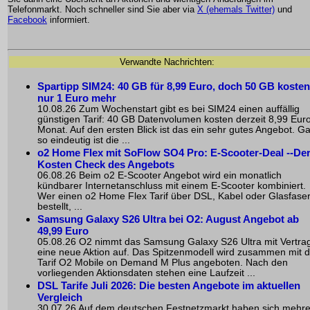
Telefonmarkt. Noch schneller sind Sie aber via
X (ehemals Twitter)
und
Facebook
informiert.
Verwandte Nachrichten:
Spartipp SIM24: 40 GB für 8,99 Euro, doch 50 GB kosten
nur 1 Euro mehr
10.08.26 Zum Wochenstart gibt es bei SIM24 einen auffällig
günstigen Tarif: 40 GB Datenvolumen kosten derzeit 8,99 Eur
Monat. Auf den ersten Blick ist das ein sehr gutes Angebot. G
so eindeutig ist die ...
o2 Home Flex mit SoFlow SO4 Pro: E-Scooter-Deal --De
Kosten Check des Angebots
06.08.26 Beim o2 E-Scooter Angebot wird ein monatlich
kündbarer Internetanschluss mit einem E-Scooter kombiniert.
Wer einen o2 Home Flex Tarif über DSL, Kabel oder Glasfase
bestellt, ...
Samsung Galaxy S26 Ultra bei O2: August Angebot ab
49,99 Euro
05.08.26 O2 nimmt das Samsung Galaxy S26 Ultra mit Vertrag
eine neue Aktion auf. Das Spitzenmodell wird zusammen mit 
Tarif O2 Mobile on Demand M Plus angeboten. Nach den
vorliegenden Aktionsdaten stehen eine Laufzeit ...
DSL Tarife Juli 2026: Die besten Angebote im aktuellen
Vergleich
30.07.26 Auf dem deutschen Festnetzmarkt haben sich mehr