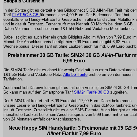
Bildplus Gutschein
In der Spitze gibt es derzeit einen Bildconnect 5 GB All-In-Flat Tarif mit de
Tarif
FLAT 5G 5 GB
für monatliche 4,99 Euro. Der Bildconnect Tarif hat
ebenfalls eine Handy-Flatrate für Gespräche in alle inländischen Mobilfunk
und in das dt.Festnetz. Ferner surft man hier mit 50 Mbit/s bei dem 5 GB
Daten-Volumen im schnellen im 1&1 5G Netz und Vodafone Mobilfunknetz.
Dabei ist gibt es auch hier ein gratis Bildplus Abo im Wert von 7,99 Euro im
Monat. Der Anschlusspreis beträgt hier 9,99 Euro und es gibt 6,82 Euro
Wechselbonus. Dieser Tarif ist ohne Laufzeit auch für mtl. 6,99 Euro buchb
Preishammer
30 GB Tarife
: SIM24 30 GB
All-In-Flat
für mt
6,99 Euro
Die SIM24 Tarife gibt es dabei für wenig Geld mit nun extra Datenvolumen 
1&1 5G Netz und Vodafone Netz.
Alle 5G-Tarife
profitieren von der neuen
Tarifaktion.
Auch reichlich Datenvolumen gibt es mit dem verbilligten SIM24 30 GB Tari
So kann man auf den Smartphone Tarif
SIM24 Tarife 30 GB
zugreifen.
Der SIM24Tarif kostet mtl. 6,99 Euro statt 17,99 Euro. Dabei bekommen
unsere Leser eine Handy-Flatrate für Gespräche in das dt.Mobilfunknetz un
ins. dt.Festnetz. Zusätzlich gibt es eine SMS-Flatrate. Auch hier gibt es ei
monatliche Laufzeit bei einem Anschlusspreis von 9,99 Euro, mit einer Lauf
von 24 Monaten entfällt der Anschlusspreis.
Neue
Happy SIM
Handytarife: 3 Freimonate mit
35 GB 5
Allnet-Flat
für 7,99 Euro