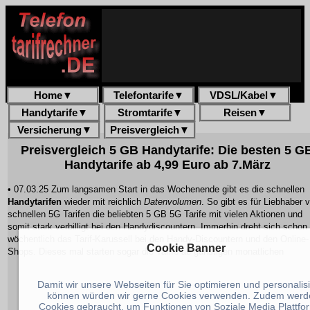
Home
▼
Telefontarife
▼
VDSL/Kabel
▼
Handytarife
▼
Stromtarife
▼
Reisen
▼
Versicherung
▼
Preisvergleich
▼
Preisvergleich 5 GB Handytarife: Die besten 5 G
Handytarife ab 4,99 Euro ab 7.März
• 07.03.25 Zum langsamen Start in das Wochenende gibt es die schnellen
Handytarifen
wieder mit reichlich
Datenvolumen
. So gibt es für Liebhaber 
schnellen 5G Tarifen die beliebten
5 GB 5G Tarife
mit vielen Aktionen und
somit stark verbilligt bei den Handydiscountern. Immerhin dreht sich schon 
wöchentlich das Tarif-Karussell bei den Handy-Discountern und den Online-
Cookie Banner
Shops. Dieses mal starten sogar die Tarife ab günstigen monatlichen
Damit wir unsere Webseiten für Sie optimieren und personalis
können würden wir gerne Cookies verwenden. Zudem werd
Cookies gebraucht, um Funktionen von Soziale Media Plattfo