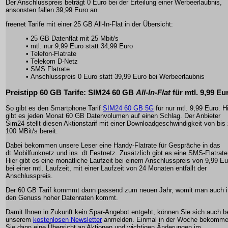
Der Anschlusspreis beträgt 0 Euro bei der Erteilung einer Werbeerlaubnis,
ansonsten fallen 39,99 Euro an.
freenet Tarife mit einer 25 GB All-In-Flat in der Übersicht:
• 25 GB Datenflat mit 25 Mbit/s
• mtl. nur 9,99 Euro statt 34,99 Euro
• Telefon-Flatrate
• Telekom D-Netz
• SMS Flatrate
• Anschlusspreis 0 Euro statt 39,99 Euro bei Werbeerlaubnis
Preistipp
60 GB Tarife
: SIM24 60 GB
All-In-Flat
für mtl.
9,99 Eu
So gibt es den Smartphone Tarif
SIM24 60 GB 5G
für nur mtl. 9,99 Euro. H
gibt es jeden Monat 60 GB Datenvolumen auf einen Schlag. Der Anbieter
Sim24 stellt diesen Aktionstarif mit einer Downloadgeschwindigkeit von bis
100 MBit/s bereit.
Dabei bekommen unsere Leser eine Handy-Flatrate für Gespräche in das
dt.Mobilfunknetz und ins. dt.Festnetz. Zusätzlich gibt es eine SMS-Flatrate
Hier gibt es eine monatliche Laufzeit bei einem Anschlusspreis von 9,99 Eu
bei einer mtl. Laufzeit, mit einer Laufzeit von 24 Monaten entfällt der
Anschlusspreis.
Der 60 GB Tarif kommmt dann passend zum neuen Jahr, womit man auch i
den Genuss hoher Datenraten kommt.
Damit Ihnen in Zukunft kein Spar-Angebot entgeht, können Sie sich auch b
unserem
kostenlosen Newsletter
anmelden. Einmal in der Woche bekomm
Sie dann eine Übersicht an Aktionen und wichtigen Änderungen im