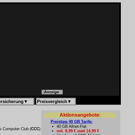
ersicherung
▼
Preisvergleich
▼
Aktionsangebote:
Preistipp 40 GB Tarife:
40 GB Allnet-Flat
s Computer Club (
CCC
)
mtl. 8,99 € statt 14,99 €