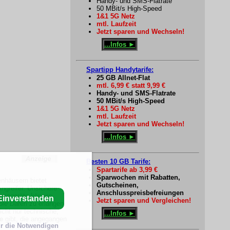
Handy- und SMS-Flatrate
50 MBit/s High-Speed
1&1 5G Netz
mtl. Laufzeit
Jetzt sparen und Wechseln!
...Infos ►
Spartipp Handytarife:
25 GB Allnet-Flat
mtl. 6,99 € statt 9,99 €
Handy- und SMS-Flatrate
50 MBit/s High-Speed
1&1 5G Netz
mtl. Laufzeit
Jetzt sparen und Wechseln!
...Infos ►
Besten 10 GB Tarife:
Spartarife ab 3,99 €
Sparwochen mit Rabatten,
enhäusern bietet
Gutscheinen,
Angreifer. Unsichere
Anschlusspreisbefreiungen
lesegeräte können
Einverstanden
Jetzt sparen und Vergleichen!
ble Daten
zu erlangen.
cht nur technische,
...Infos ►
e
gibt, die angegangen
r die Notwendigen