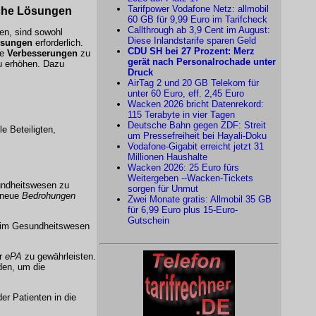
Tarifpower Vodafone Netz: allmobil
sche Lösungen
60 GB für 9,99 Euro im Tarifcheck
Callthrough ab 3,9 Cent im August:
en, sind sowohl
Diese Inlandstarife sparen Geld
sungen
erforderlich.
CDU SH bei 27 Prozent: Merz
he
Verbesserungen
zu
gerät nach Personalrochade unter
 erhöhen. Dazu
Druck
AirTag 2 und 20 GB Telekom für
unter 60 Euro, eff. 2,45 Euro
Wacken 2026 bricht Datenrekord:
115 Terabyte in vier Tagen
Deutsche Bahn gegen ZDF: Streit
le Beteiligten,
um Pressefreiheit bei Hayali-Doku
Vodafone-Gigabit erreicht jetzt 31
Millionen Haushalte
Wacken 2026: 25 Euro fürs
Weitergeben --Wacken-Tickets
ndheitswesen zu
sorgen für Unmut
s neue
Bedrohungen
Zwei Monate gratis: Allmobil 35 GB
für 6,99 Euro plus 15-Euro-
Gutschein
im Gesundheitswesen
r
ePA
zu gewährleisten.
den, um die
er Patienten in die