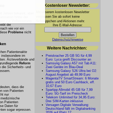
Kostenloser Newsletter:
eme
Mit unserem kostenlosen Newsletter
it Jahren bekannt, aber
verpassen Sie ab sofort keine
ganisation hinter der
ngen zur Verbesserung
Schnäppchen und Aktionen mehr.
eibt die
Ihre E-Mail-Adresse:
 nach wie vor ein
 diese
Probleme
nicht
Datenschutzhinweise
cken
Weitere Nachrichten:
chen Patientenakte
, insbesondere im
Preiskracher 25 GB 5G für 4,99
ten. Ärzteverbände und
Euro: Lyca greift Discounter an
 grundlegende
Reform
Samsung Galaxy A57 mit Tab A11:
m die
Sicherheits-
und
Zwei Geräte im Blau-Deal
essern.
Samsung Galaxy S26 Ultra bei O2:
August Angebot ab 49,99 Euro
MagentaTV SmartStream: 6 Monate
gratis und 50 Euro Cashback, eff.
10,67 Euro
euten, dass die
Spartipp Allmobil 45 GB für 7,99
en von Patienten
Euro: 5G-Tarif im Preischeck
cht nur
Telekom Unlimited für 34,95 Euro:
 medizinische
Drei SIM-Karten inklusive
on Patienten
Versagen Digitale Verwaltung:
ese Daten für
Deutschland fällt im Digitalranking
nten sogar erpressen.
2026 auf Platz 17