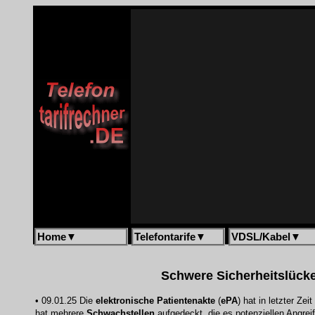
Home
▼
Telefontarife
▼
VDSL/Kabel
▼
Schwere Sicherheitslücke
• 09.01.25 Die
elektronische Patientenakte
(
ePA
) hat in letzter Z
hat mehrere
Schwachstellen
aufgedeckt, die es potenziellen Angrei