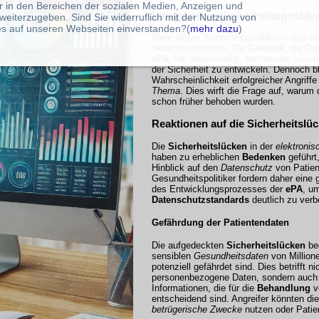
r in den Bereichen der sozialen Medien, Anzeigen und
Langjährige Sicherheitsprobl
weiterzugeben. Sind Sie widerruflich mit der Nutzung von
s auf unseren Webseiten einverstanden?(
mehr dazu
)
Viele dieser Sicherheitsprobleme sind se
weiterhin ungelöst. Die
Gematik
, die Or
ePA
, hat angekündigt, technische Lösu
der Sicherheit zu entwickeln. Dennoch bl
Wahrscheinlichkeit erfolgreicher Angriffe
Thema
. Dies wirft die Frage auf, warum
schon früher behoben wurden.
Reaktionen auf die Sicherheitslü
Die
Sicherheitslücken
in der
elektronis
haben zu erheblichen
Bedenken
geführt
Hinblick auf den
Datenschutz
von Patien
Gesundheitspolitiker fordern daher eine
des Entwicklungsprozesses der
ePA
, u
Datenschutzstandards
deutlich zu verb
Gefährdung der Patientendaten
Die aufgedeckten
Sicherheitslücken
bed
sensiblen
Gesundheitsdaten
von Million
potenziell gefährdet sind. Dies betrifft ni
personenbezogene Daten, sondern auch
Informationen, die für die
Behandlung
v
entscheidend sind. Angreifer könnten di
betrügerische Zwecke
nutzen oder Patie