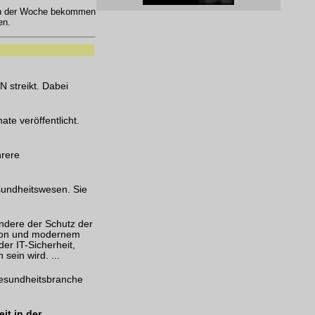
in der Woche bekommen
en.
N streikt. Dabei
te veröffentlicht.
hrere
esundheitswesen. Sie
ondere der Schutz der
tion und modernem
 der
IT-Sicherheit
,
sein wird. ...
 Gesundheitsbranche
it in der