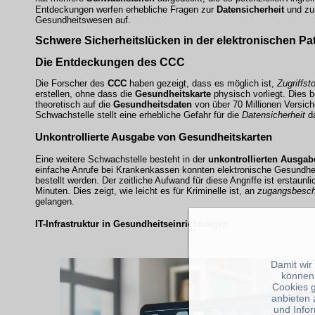
Entdeckungen werfen erhebliche Fragen zur
Datensicherheit
und z
Gesundheitswesen auf.
Schwere Sicherheitslücken in der elektronischen Pat
Die Entdeckungen des CCC
Die Forscher des
CCC
haben gezeigt, dass es möglich ist,
Zugriffst
erstellen, ohne dass die
Gesundheitskarte
physisch vorliegt. Dies b
theoretisch auf die
Gesundheitsdaten
von über 70 Millionen Versich
Schwachstelle stellt eine erhebliche Gefahr für die
Datensicherheit
da
Unkontrollierte Ausgabe von Gesundheitskarten
Eine weitere Schwachstelle besteht in der
unkontrollierten Ausgab
einfache Anrufe bei Krankenkassen konnten elektronische Gesundh
bestellt werden. Der zeitliche Aufwand für diese Angriffe ist erstaunli
Minuten. Dies zeigt, wie leicht es für Kriminelle ist, an
zugangsbesch
gelangen.
IT-Infrastruktur in Gesundheitseinrichtungen
Damit wir
können
Cookies 
anbieten 
und Info