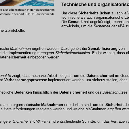
Technische und organisatori
e Sicherheitslücken in der elektronischen
Um diese
Sicherheitslücken
zu schließ
ntenakte offenbart -Bild: © Tarifrechner.de
technische als auch organisatorische
Lö
Die
Gematik
hat angekündigt, technisc
entwickeln, um die
Sicherheit
der
ePA
zu
eitsprotokolle.
rische
Maßnahmen
ergriffen werden. Dazu gehört die
Sensibilisierung
von
 die Implementierung strengerer
Sicherheitsrichtlinien
. Es ist wichtig, dass al
Datensicherheit
einbezogen werden.
tenakte
zeigt, dass noch viel Arbeit nötig ist, um die
Datensicherheit
im Gesu
nd
Verbesserungsprozesse
implementiert werden, um sicherzustellen, das
hebliche
Bedenken
hinsichtlich der
Datensicherheit
und des
Datenschutzes
ls auch organisatorische
Maßnahmen
erforderlich sind, um die
Sicherheit
de
ese Herausforderungen reagieren werden und welche Maßnahmen ergriffen wer
rengerer
Sicherheitsrichtlinien
sind entscheidende Schritte, um das Vertrauen d