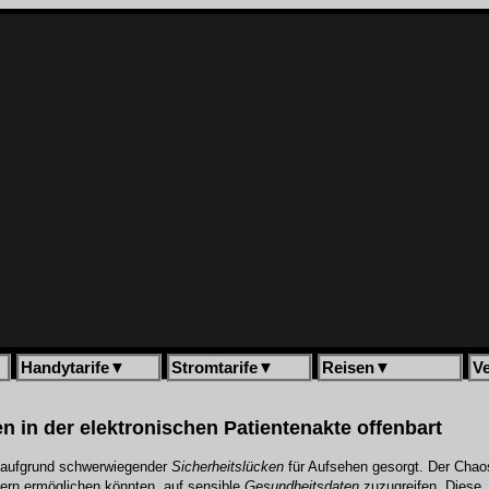
Handytarife
▼
Stromtarife
▼
Reisen
▼
V
n in der elektronischen Patientenakte offenbart
eit aufgrund schwerwiegender
Sicherheitslücken
für Aufsehen gesorgt. Der Chao
fern ermöglichen könnten, auf sensible
Gesundheitsdaten
zuzugreifen. Diese