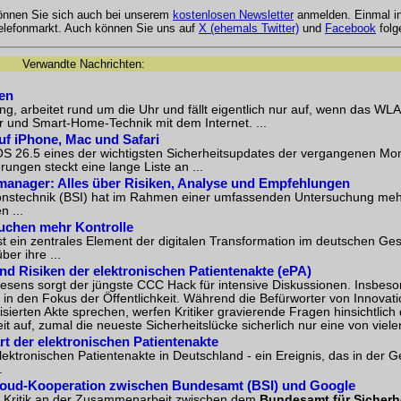
können Sie sich auch bei unserem
kostenlosen Newsletter
anmelden. Einmal 
Telefonmarkt. Auch können Sie uns auf
X (ehemals Twitter)
und
Facebook
folg
Verwandte Nachrichten:
len
, arbeitet rund um die Uhr und fällt eigentlich nur auf, wenn das WLA
 und Smart-Home-Technik mit dem Internet. ...
auf iPhone, Mac und Safari
S 26.5 eines der wichtigsten Sicherheitsupdates der vergangenen Mona
rungen steckt eine lange Liste an ...
anager: Alles über Risiken, Analyse und Empfehlungen
tionstechnik (BSI) hat im Rahmen einer umfassenden Untersuchung me
 ...
auchen mehr Kontrolle
ist ein zentrales Element der digitalen Transformation im deutschen G
er ihre ...
nd Risiken der elektronischen Patientenakte (ePA)
wesens sorgt der jüngste CCC Hack für intensive Diskussionen. Insbes
in den Fokus der Öffentlichkeit. Während die Befürworter von Innova
ierten Akte sprechen, werfen Kritiker gravierende Fragen hinsichtlich
auf, zumal die neueste Sicherheitslücke sicherlich nur eine von vielen 
rt der elektronischen Patientenakte
lektronischen Patientenakte in Deutschland - ein Ereignis, das in der
.
n Cloud-Kooperation zwischen Bundesamt (BSI) und Google
rfe Kritik an der Zusammenarbeit zwischen dem
Bundesamt für Sicherhe