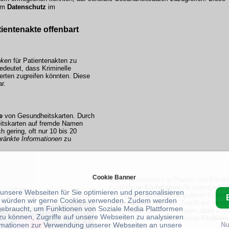
um
Datenschutz
im
ientenakte offenbart
oken
für Patientenakten zu
edeutet, dass Kriminelle
erten zugreifen könnten. Diese
r.
e
von Gesundheitskarten. Durch
eitskarten auf fremde Namen
ch gering, oft nur 10 bis 20
ränkte Informationen
zu
Cookie Banner
Die IT-Infrastruktur in Praxen und Krank
zusätzliche
Einfallstore
für potenzielle 
 unsere Webseiten für Sie optimieren und personalisieren
Konfigurationen und manipulierte Karten
 würden wir gerne Cookies verwenden. Zudem werden
ausgenutzt werden, um Zugriff auf
sensi
gebraucht, um Funktionen von Soziale Media Plattformen
Diese Schwachstellen zeigen, dass es ni
zu können, Zugriffe auf unsere Webseiten zu analysieren
sondern auch organisatorische
Problem
rmationen zur Verwendung unserer Webseiten an unsere
Nu
werden müssen.