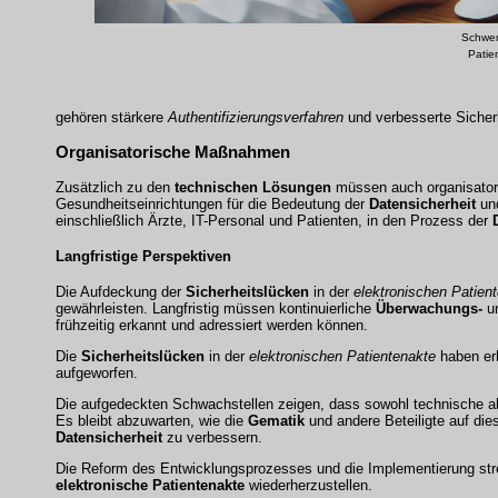
Schwer
Patie
gehören stärkere
Authentifizierungsverfahren
und verbesserte Sicherh
Organisatorische Maßnahmen
Zusätzlich zu den
technischen Lösungen
müssen auch organisato
Gesundheitseinrichtungen für die Bedeutung der
Datensicherheit
und
einschließlich Ärzte, IT-Personal und Patienten, in den Prozess der
Langfristige Perspektiven
Die Aufdeckung der
Sicherheitslücken
in der
elektronischen Patien
gewährleisten. Langfristig müssen kontinuierliche
Überwachungs-
u
frühzeitig erkannt und adressiert werden können.
Die
Sicherheitslücken
in der
elektronischen Patientenakte
haben er
aufgeworfen.
Die aufgedeckten Schwachstellen zeigen, dass sowohl technische a
Es bleibt abzuwarten, wie die
Gematik
und andere Beteiligte auf di
Datensicherheit
zu verbessern.
Die Reform des Entwicklungsprozesses und die Implementierung st
elektronische Patientenakte
wiederherzustellen.