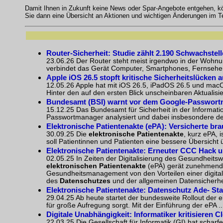
Damit Ihnen in Zukunft keine News oder Spar-Angebote entgehen, 
Sie dann eine Übersicht an Aktionen und wichtigen Änderungen im 
Router-Sicherheit: Studie zählt 2.190 Schwachstel
23.06.26 Der Router steht meist irgendwo in der Wohnung
verbindet das Gerät Computer, Smartphones, Fernseher
Apple iOS 26.5 stopft kritische Sicherheitslücken 
12.05.26 Apple hat mit iOS 26.5, iPadOS 26.5 und macO
Hinter den auf den ersten Blick unscheinbaren Aktualisie
Bundesamt (BSI) warnt vor dem Google-Passwortm
15.12.25 Das Bundesamt für Sicherheit in der Informa
Passwortmanager analysiert und dabei insbesondere den
Elektronische Patientenakte (ePA): Versicherte br
30.09.25 Die
elektronische Patientenakte
, kurz ePA, 
soll Patientinnen und Patienten eine bessere Übersicht üb
Elektronische Patientenakte: Erneuter CCC Hack u
02.05.25 In Zeiten der Digitalisierung des Gesundheits
elektronischen Patientenakte
(ePA) gerät zunehmend 
Gesundheitsmanagement von den Vorteilen einer digitalis
des
Datenschutzes
und der allgemeinen Datensicherheit 
Elektronische Patientenakte: Datenschutz Ade- Sta
29.04.25 Ab heute startet der bundesweite Rollout der e
für große Aufregung sorgt. Mit der Einführung der ePA ..
Digitale Unabhängigkeit: Informatiker kritisiere
22.03.25 Die Gesellschaft für Informatik (GI) hat scha