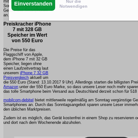
Nur die
mittlerweile regelmäßig am
Einverstanden
Sonntag vergünstige
Notwendigen
Geräte und Smartphones
an.
Preiskracher iPhone
7 mit 328 GB
Speicher im Wert
von 550 Euro
Die Preise für das
Flaggschiff von Apple,
dem iPhone 7 mit 32 GB
Speicher, liegen ohne
einen Laufzeitvertrag laut
unserem
iPhone 7 32 GB
Preisvergleich
aktuell um
die 550 Euro (Stand: 13.10.2017 9 Uhr). Allerdings starten die billigsten Prei
Amazon
unter der 550 Euro Marke, so dass unsere Leser noch mehr sparen
das tolle Smartphone beim Versand aus Deutschland derzeit schon für 518
mobilcom-debitel
bietet mittlerweile regelmäßig am Sonntag vergünstige Ge
Smartphones an. Durch das Sonntagsangebot sparen unsere Leser immerh
den üblichen Marktpreisen.
Zudem ist es möglich, das Gerät kostenfrei in einem Shop zu reservieren od
und dort nach dem Wochenende abzuholen.