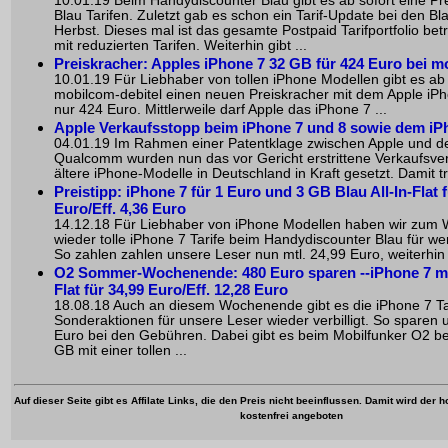
10.01.19 Beim Handydiscounter Blau gibt es ab sofort eine P
Blau Tarifen. Zuletzt gab es schon ein Tarif-Update bei den Bla
Herbst. Dieses mal ist das gesamte Postpaid Tarifportfolio bet
mit reduzierten Tarifen. Weiterhin gibt ...
Preiskracher: Apples iPhone 7 32 GB für 424 Euro bei m
10.01.19 Für Liebhaber von tollen iPhone Modellen gibt es ab 
mobilcom-debitel einen neuen Preiskracher mit dem Apple iPh
nur 424 Euro. Mittlerweile darf Apple das iPhone 7 ...
Apple Verkaufsstopp beim iPhone 7 und 8 sowie dem iP
04.01.19 Im Rahmen einer Patentklage zwischen Apple und 
Qualcomm wurden nun das vor Gericht erstrittene Verkaufsve
ältere iPhone-Modelle in Deutschland in Kraft gesetzt. Damit trit
Preistipp: iPhone 7 für 1 Euro und 3 GB Blau All-In-Flat f
Euro/Eff. 4,36 Euro
14.12.18 Für Liebhaber von iPhone Modellen haben wir zu
wieder tolle iPhone 7 Tarife beim Handydiscounter Blau für w
So zahlen zahlen unsere Leser nun mtl. 24,99 Euro, weiterhin 
O2 Sommer-Wochenende: 480 Euro sparen --iPhone 7 mit
Flat für 34,99 Euro/Eff. 12,28 Euro
18.08.18 Auch an diesem Wochenende gibt es die iPhone 7 Tar
Sonderaktionen für unsere Leser wieder verbilligt. So sparen
Euro bei den Gebühren. Dabei gibt es beim Mobilfunker O2 be
GB mit einer tollen ...
Auf dieser Seite gibt es Affilate Links, die den Preis nicht beeinflussen. Damit wird der
kostenfrei angeboten