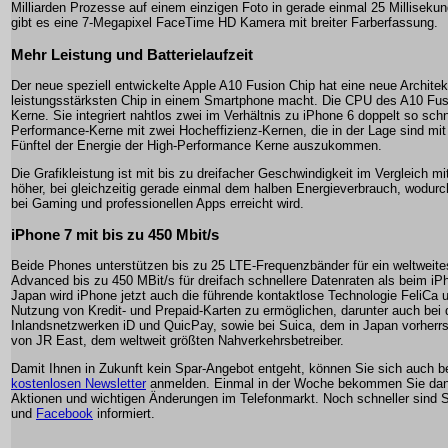
Milliarden Prozesse auf einem einzigen Foto in gerade einmal 25 Millisekun
gibt es eine 7-Megapixel FaceTime HD Kamera mit breiter Farberfassung.
Mehr Leistung und Batterielaufzeit
Der neue speziell entwickelte Apple A10 Fusion Chip hat eine neue Architek
leistungsstärksten Chip in einem Smartphone macht. Die CPU des A10 Fusio
Kerne. Sie integriert nahtlos zwei im Verhältnis zu iPhone 6 doppelt so schn
Performance-Kerne mit zwei Hocheffizienz-Kernen, die in der Lage sind mi
Fünftel der Energie der High-Performance Kerne auszukommen.
Die Grafikleistung ist mit bis zu dreifacher Geschwindigkeit im Vergleich mi
höher, bei gleichzeitig gerade einmal dem halben Energieverbrauch, wodurc
bei Gaming und professionellen Apps erreicht wird.
iPhone 7 mit bis zu 450 Mbit/s
Beide Phones unterstützen bis zu 25 LTE-Frequenzbänder für ein weltwei
Advanced bis zu 450 MBit/s für dreifach schnellere Datenraten als beim iP
Japan wird iPhone jetzt auch die führende kontaktlose Technologie FeliCa 
Nutzung von Kredit- und Prepaid-Karten zu ermöglichen, darunter auch bei
Inlandsnetzwerken iD und QuicPay, sowie bei Suica, dem in Japan vorherr
von JR East, dem weltweit größten Nahverkehrsbetreiber.
Damit Ihnen in Zukunft kein Spar-Angebot entgeht, können Sie sich auch 
kostenlosen Newsletter
anmelden. Einmal in der Woche bekommen Sie dann
Aktionen und wichtigen Änderungen im Telefonmarkt. Noch schneller sind S
und
Facebook
informiert.