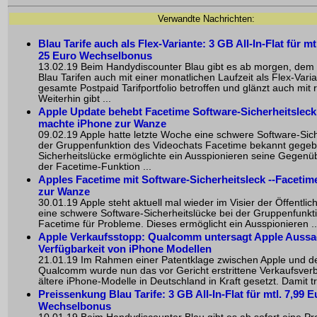
Verwandte Nachrichten:
Blau Tarife auch als Flex-Variante: 3 GB All-In-Flat für mt
25 Euro Wechselbonus
13.02.19 Beim Handydiscounter Blau gibt es ab morgen, dem 
Blau Tarifen auch mit einer monatlichen Laufzeit als Flex-Varia
gesamte Postpaid Tarifportfolio betroffen und glänzt auch mit r
Weiterhin gibt ...
Apple Update behebt Facetime Software-Sicherheitsleck
machte iPhone zur Wanze
09.02.19 Apple hatte letzte Woche eine schwere Software-Sich
der Gruppenfunktion des Videochats Facetime bekannt gegeb
Sicherheitslücke ermöglichte ein Ausspionieren seine Gegenü
der
Facetime-Funktion
...
Apples Facetime mit Software-Sicherheitsleck --Faceti
zur Wanze
30.01.19 Apple steht aktuell mal wieder im Visier der Öffentlic
eine schwere Software-Sicherheitslücke bei der Gruppenfunkt
Facetime für Probleme. Dieses ermöglicht ein Ausspionieren ..
Apple Verkaufsstopp: Qualcomm untersagt Apple Aussa
Verfügbarkeit von iPhone Modellen
21.01.19 Im Rahmen einer Patentklage zwischen Apple und 
Qualcomm wurde nun das vor Gericht erstrittene Verkaufsverb
ältere iPhone-Modelle in Deutschland in Kraft gesetzt. Damit trit
Preissenkung Blau Tarife: 3 GB All-In-Flat für mtl. 7,99 
Wechselbonus