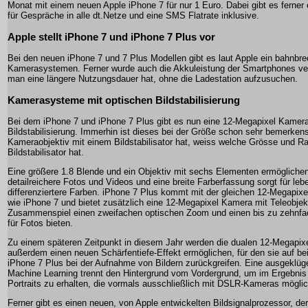
Monat mit einem neuen Apple iPhone 7 für nur 1 Euro. Dabei gibt es ferner 
für Gespräche in alle dt.Netze und eine SMS Flatrate inklusive.
Apple stellt iPhone 7 und iPhone 7 Plus vor
Bei den neuen iPhone 7 und 7 Plus Modellen gibt es laut Apple ein bahnbr
Kamerasystemen. Ferner wurde auch die Akkuleistung der Smartphones ver
man eine längere Nutzungsdauer hat, ohne die Ladestation aufzusuchen.
Kamerasysteme mit optischen Bildstabilisierung
Bei dem iPhone 7 und iPhone 7 Plus gibt es nun eine 12-Megapixel Kamera
Bildstabilisierung. Immerhin ist dieses bei der Größe schon sehr bemerken
Kameraobjektiv mit einem Bildstabilisator hat, weiss welche Grösse und R
Bildstabilisator hat.
Eine größere 1.8 Blende und ein Objektiv mit sechs Elementen ermöglichen
detailreichere Fotos und Videos und eine breite Farberfassung sorgt für leb
differenziertere Farben. iPhone 7 Plus kommt mit der gleichen 12-Megapix
wie iPhone 7 und bietet zusätzlich eine 12-Megapixel Kamera mit Teleobjekt
Zusammenspiel einen zweifachen optischen Zoom und einen bis zu zehnfa
für Fotos bieten.
Zu einem späteren Zeitpunkt in diesem Jahr werden die dualen 12-Megapi
außerdem einen neuen Schärfentiefe-Effekt ermöglichen, für den sie auf b
iPhone 7 Plus bei der Aufnahme von Bildern zurückgreifen. Eine ausgeklüge
Machine Learning trennt den Hintergrund vom Vordergrund, um im Ergebnis
Portraits zu erhalten, die vormals ausschließlich mit DSLR-Kameras mögli
Ferner gibt es einen neuen, von Apple entwickelten Bildsignalprozessor, de