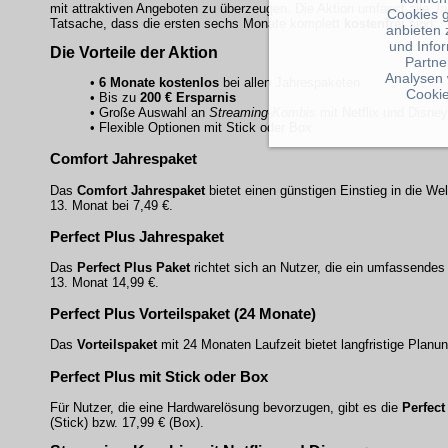
mit attraktiven Angeboten zu überzeugen. Die Aktion umfasst alle
Ja
Cookies 
Tatsache, dass die ersten sechs Monate komplett
kostenfrei
sind.
anbieten 
und Info
Die Vorteile der Aktion
Partne
Analysen 
•
6 Monate kostenlos
bei allen Jahrespaketen
Cookie
• Bis zu
200 € Ersparnis
• Große Auswahl an
Streaming-Kombis
mit Netflix und Disne
• Flexible Optionen mit Stick oder Box
Comfort Jahrespaket
Das
Comfort Jahrespaket
bietet einen günstigen Einstieg in die We
13. Monat bei 7,49 €.
Perfect Plus Jahrespaket
Das
Perfect Plus Paket
richtet sich an Nutzer, die ein umfassende
13. Monat 14,99 €.
Perfect Plus Vorteilspaket (24 Monate)
Das
Vorteilspaket
mit 24 Monaten Laufzeit bietet langfristige Plan
Perfect Plus mit Stick oder Box
Für Nutzer, die eine Hardwarelösung bevorzugen, gibt es die
Perfect
(Stick) bzw. 17,99 € (Box).