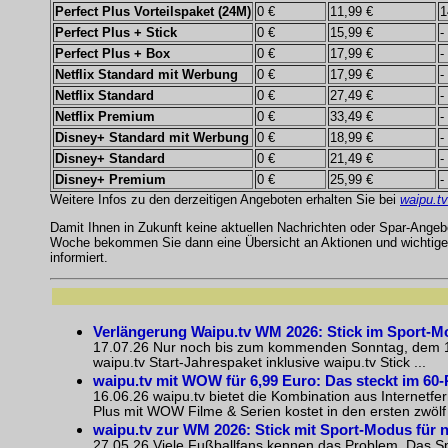
Perfect Plus Vorteilspaket (24M)
0 €
11,99 €
1
Perfect Plus + Stick
0 €
15,99 €
-
Perfect Plus + Box
0 €
17,99 €
-
Netflix Standard mit Werbung
0 €
17,99 €
-
Netflix Standard
0 €
27,49 €
-
Netflix Premium
0 €
33,49 €
-
Disney+ Standard mit Werbung
0 €
18,99 €
-
Disney+ Standard
0 €
21,49 €
-
Disney+ Premium
0 €
25,99 €
-
Weitere Infos zu den derzeitigen Angeboten erhalten Sie bei
waipu.tv
Damit Ihnen in Zukunft keine aktuellen Nachrichten oder Spar-Ange
Woche bekommen Sie dann eine Übersicht an Aktionen und wichtigen
informiert.
Verlängerung Waipu.tv WM 2026: Stick im Sport-Mo
17.07.26 Nur noch bis zum kommenden Sonntag, dem 19.Ju
waipu.tv Start-Jahrespaket inklusive waipu.tv Stick ...
waipu.tv mit WOW für 6,99 Euro: Das steckt im 60
16.06.26 waipu.tv bietet die Kombination aus Internetf
Plus mit WOW Filme & Serien kostet in den ersten zwölf 
waipu.tv zur WM 2026: Stick mit Sport-Modus für n
27.05.26 Viele Fußballfans kennen das Problem. Das Spi