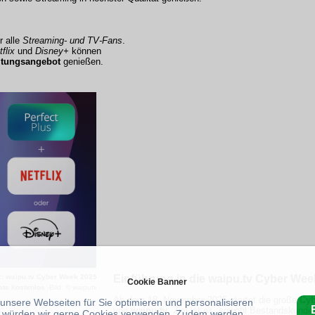
r alle
Streaming- und TV-Fans
.
flix
und
Disney+
können
ltungsangebot
genießen.
: waipu.tv Cyber Week 2025
Einführung in die waipu.tv Cyber Wee
Cookie Banner
ate kostenlos
-Bild: © waiputv
Ab dem 18. November 2025 startet die große
Cy
 unsere Webseiten für Sie optimieren und personalisieren
von
waipu.tv
. Ziel ist es, sowohl Bestandskunde
 würden wir gerne Cookies verwenden. Zudem werden