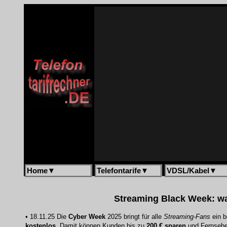
Home
▼
Telefontarife
▼
VDSL/Kabel
▼
Streaming Black Week: wa
• 18.11.25 Die
Cyber Week
2025 bringt für alle
Streaming-Fans
ein b
kostenlos
. Damit können Kunden bis zu
200 € sparen
und Fernsehen