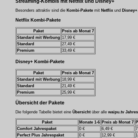
Streaming-Kombis mit Netflix und Disney+
Besonders attraktiv sind die
Kombi-Pakete
mit
Netflix
und
Disney+
Netflix Kombi-Pakete
Paket
Preis ab Monat 7
Standard mit Werbung
17,99 €
Standard
27,49 €
Premium
33,49 €
Disney+ Kombi-Pakete
Paket
Preis ab Monat 7
Standard mit Werbung
18,99 €
Standard
21,49 €
Premium
25,99 €
Übersicht der Pakete
Die folgende Tabelle bietet eine
Übersicht
über alle
waipu.tv Jahre
Paket
Monate 1-6
Preis ab Monat 7
P
Comfort Jahrespaket
0 €
6,49 €
7
Perfect Plus Jahrespaket
0 €
12,99 €
1