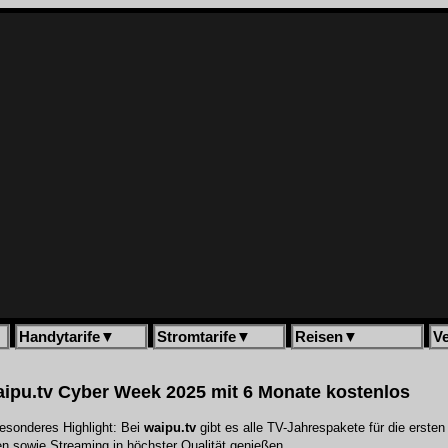
Handytarife
▼
Stromtarife
▼
Reisen
▼
V
ipu.tv Cyber Week 2025 mit 6 Monate kostenlos
esonderes Highlight: Bei
waipu.tv
gibt es alle
TV-Jahrespakete
für die erste
 sowie Streaming in höchster Qualität genießen.