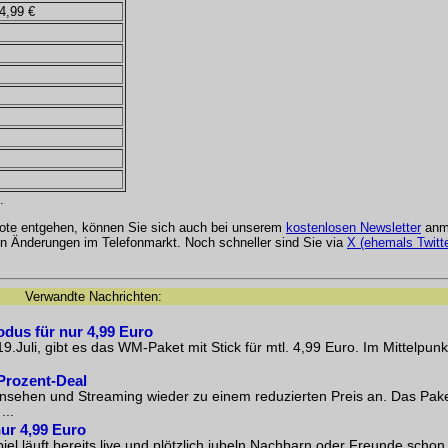
4,99 €
.
bote entgehen, können Sie sich auch bei unserem
kostenlosen Newsletter
anme
 Änderungen im Telefonmarkt. Noch schneller sind Sie via
X (ehemals Twitte
Verwandte Nachrichten:
dus für nur 4,99 Euro
li, gibt es das WM-Paket mit Stick für mtl. 4,99 Euro. Im Mittelpunk
-Prozent-Deal
ernsehen und Streaming wieder zu einem reduzierten Preis an. Das Pake
...
ur 4,99 Euro
el läuft bereits live und plötzlich jubeln Nachbarn oder Freunde schon