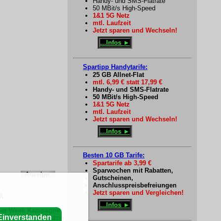
Handy- und SMS-Flatrate
50 MBit/s High-Speed
1&1 5G Netz
mtl. Laufzeit
Jetzt sparen und Wechseln!
...Infos ►
Spartipp Handytarife:
25 GB Allnet-Flat
mtl. 6,99 € statt 17,99 €
Handy- und SMS-Flatrate
50 MBit/s High-Speed
1&1 5G Netz
mtl. Laufzeit
Jetzt sparen und Wechseln!
...Infos ►
Besten 10 GB Tarife:
Spartarife ab 3,99 €
Sparwochen mit Rabatten,
Gutscheinen,
Anschlusspreisbefreiungen
Jetzt sparen und Vergleichen!
k
...Infos ►
ber Week Kampagne
Einverstanden
n als auch neue Nutzer