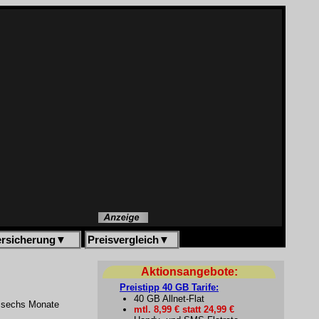
ersicherung
▼
Preisvergleich
▼
Aktionsangebote:
Preistipp 40 GB Tarife:
40 GB Allnet-Flat
n sechs Monate
mtl. 8,99 € statt 24,99 €