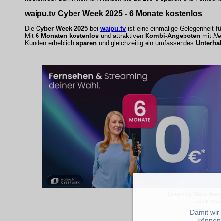
waipu.tv Cyber Week 2025 -
6 Monate kostenlos
Die
Cyber Week 2025
bei
waipu.tv
ist eine einmalige Gelegenheit fü
Mit
6 Monaten kostenlos
und attraktiven
Kombi-Angeboten
mit
Net
Kunden erheblich
sparen
und gleichzeitig ein umfassendes
Unterha
Streaming Black Week
mit 6 Mon
Damit wir
können