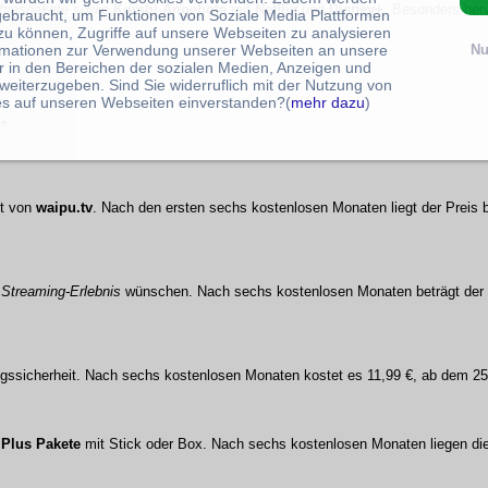
hrespakete
sowie
Kombi-Angebote
mit
Netflix
und
Disney+
. Besonders herv
gebraucht, um Funktionen von Soziale Media Plattformen
zu können, Zugriffe auf unsere Webseiten zu analysieren
rmationen zur Verwendung unserer Webseiten an unsere
Nu
r in den Bereichen der sozialen Medien, Anzeigen und
weiterzugeben. Sind Sie widerruflich mit der Nutzung von
s auf unseren Webseiten einverstanden?(
mehr dazu
)
y+
lt von
waipu.tv
. Nach den ersten sechs kostenlosen Monaten liegt der Preis 
s
Streaming-Erlebnis
wünschen. Nach sechs kostenlosen Monaten beträgt der 
ungssicherheit. Nach sechs kostenlosen Monaten kostet es 11,99 €, ab dem 25
 Plus Pakete
mit Stick oder Box. Nach sechs kostenlosen Monaten liegen die