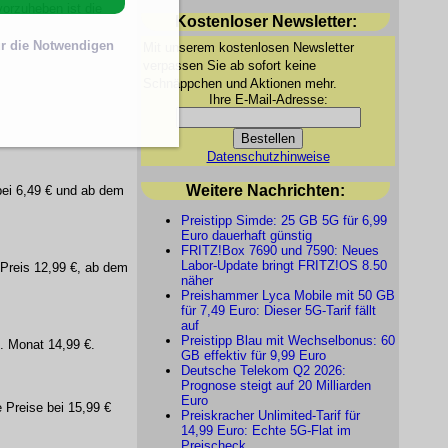
orzuheben ist die
Kostenloser Newsletter:
r die Notwendigen
Mit unserem kostenlosen Newsletter
verpassen Sie ab sofort keine
Schnäppchen und Aktionen mehr.
Ihre E-Mail-Adresse:
Datenschutzhinweise
Weitere Nachrichten:
bei 6,49 € und ab dem
Preistipp Simde: 25 GB 5G für 6,99
Euro dauerhaft günstig
FRITZ!Box 7690 und 7590: Neues
Labor-Update bringt FRITZ!OS 8.50
Preis 12,99 €, ab dem
näher
Preishammer Lyca Mobile mit 50 GB
für 7,49 Euro: Dieser 5G-Tarif fällt
auf
Preistipp Blau mit Wechselbonus: 60
. Monat 14,99 €.
GB effektiv für 9,99 Euro
Deutsche Telekom Q2 2026:
Prognose steigt auf 20 Milliarden
Euro
 Preise bei 15,99 €
Preiskracher Unlimited-Tarif für
14,99 Euro: Echte 5G-Flat im
Preischeck