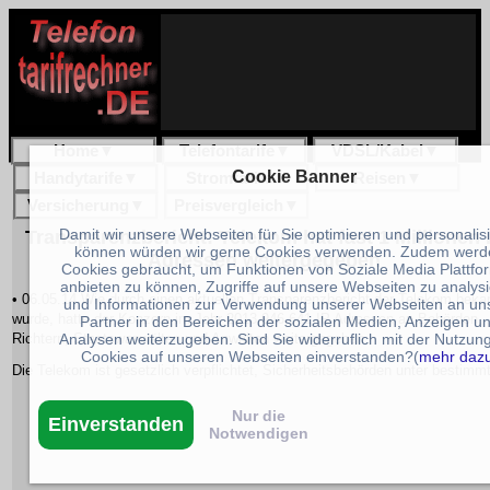
Home
▼
Telefontarife
▼
VDSL/Kabel
▼
Cookie Banner
Handytarife
▼
Stromtarife
▼
Reisen
▼
Versicherung
▼
Preisvergleich
▼
Damit wir unsere Webseiten für Sie optimieren und personalis
Transparenzbericht: Telekom hat fast 1 Millionen 
können würden wir gerne Cookies verwenden. Zudem werd
Adressen weitergegeben
Cookies gebraucht, um Funktionen von Soziale Media Plattfo
anbieten zu können, Zugriffe auf unsere Webseiten zu analys
• 06.05.14 Wie durch einen aktuellen Transparenzbericht der Telekom beka
und Informationen zur Verwendung unserer Webseiten an un
wurde, hatte der Konzern im Jahr 2013 946.641 IP Adressen an Behörden,
Partner in den Bereichen der sozialen Medien, Anzeigen u
Analysen weiterzugeben. Sind Sie widerruflich mit der Nutzun
Richtern, Staatswanwälten und Anwälten weitergegeben.
Cookies auf unseren Webseiten einverstanden?(
mehr daz
Die Telekom ist gesetzlich verpflichtet, Sicherheitsbehörden unter bestimm
Nur die
Einverstanden
Notwendigen