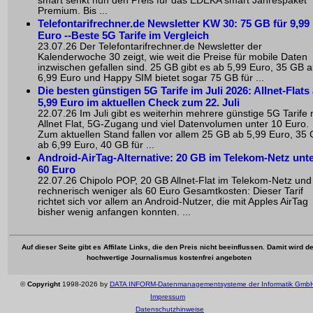
smart senkt nun den Preis für das EDEKA smart Jahrespaket
Premium. Bis ...
Telefontarifrechner.de Newsletter KW 30: 75 GB für 9,99
Euro --Beste 5G Tarife im Vergleich
23.07.26 Der Telefontarifrechner.de Newsletter der
Kalenderwoche 30 zeigt, wie weit die Preise für mobile Daten
inzwischen gefallen sind. 25 GB gibt es ab 5,99 Euro, 35 GB 
6,99 Euro und Happy SIM bietet sogar 75 GB für ...
Die besten günstigen 5G Tarife im Juli 2026: Allnet-Flats
5,99 Euro im aktuellen Check zum 22. Juli
22.07.26 Im Juli gibt es weiterhin mehrere günstige 5G Tarife 
Allnet Flat, 5G-Zugang und viel Datenvolumen unter 10 Euro.
Zum aktuellen Stand fallen vor allem 25 GB ab 5,99 Euro, 35
ab 6,99 Euro, 40 GB für ...
Android-AirTag-Alternative: 20 GB im Telekom-Netz unt
60 Euro
22.07.26 Chipolo POP, 20 GB Allnet-Flat im Telekom-Netz und
rechnerisch weniger als 60 Euro Gesamtkosten: Dieser Tarif
richtet sich vor allem an Android-Nutzer, die mit Apples AirTag
bisher wenig anfangen konnten. ...
Auf dieser Seite gibt es Affilate Links, die den Preis nicht beeinflussen. Damit wird de
hochwertige Journalismus kostenfrei angeboten
©
Copyright
1998-2026 by
DATA INFORM-Datenmanagementsysteme der Informatik Gmb
Impressum
Datenschutzhinweise