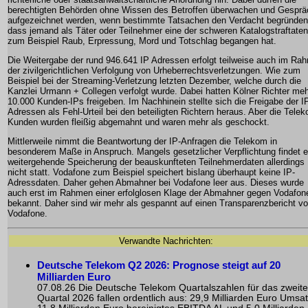
berechtigten Behörden ohne Wissen des Betroffen überwachen und Gesprä
aufgezeichnet werden, wenn bestimmte Tatsachen den Verdacht begründen
dass jemand als Täter oder Teilnehmer eine der schweren Katalogstraftaten
zum Beispiel Raub, Erpressung, Mord und Totschlag begangen hat.
Die Weitergabe der rund 946.641 IP Adressen erfolgt teilweise auch im Ra
der zivilgerichtlichen Verfolgung von Urheberrechtsverletzungen. Wie zum
Beispiel bei der Streaming-Verletzung letzten Dezember, welche durch die
Kanzlei Urmann + Collegen verfolgt wurde. Dabei hatten Kölner Richter me
10.000 Kunden-IPs freigeben. Im Nachhinein stellte sich die Freigabe der I
Adressen als Fehl-Urteil bei den beteiligten Richtern heraus. Aber die Tele
Kunden wurden fleißig abgemahnt und waren mehr als geschockt.
Mittlerweile nimmt die Beantwortung der IP-Anfragen die Telekom in
besonderem Maße in Anspruch. Mangels gesetzlicher Verpflichtung findet e
weitergehende Speicherung der beauskunfteten Teilnehmerdaten allerdings
nicht statt. Vodafone zum Beispiel speichert bislang überhaupt keine IP-
Adressdaten. Daher gehen Abmahner bei Vodafone leer aus. Dieses wurde
auch erst im Rahmen einer erfolglosen Klage der Abmahner gegen Vodafon
bekannt. Daher sind wir mehr als gespannt auf einen Transparenzbericht v
Vodafone.
Verwandte Nachrichten:
Deutsche Telekom Q2 2026: Prognose steigt auf 20
Milliarden Euro
07.08.26 Die Deutsche Telekom Quartalszahlen für das zweite
Quartal 2026 fallen ordentlich aus: 29,9 Milliarden Euro Umsat