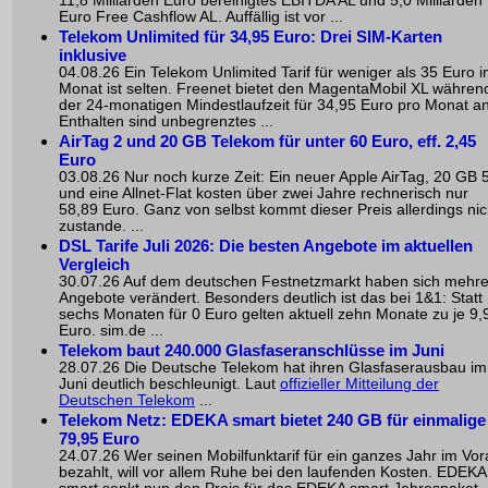
11,8 Milliarden Euro bereinigtes EBITDA AL und 5,0 Milliarden
Euro Free Cashflow AL. Auffällig ist vor ...
Telekom Unlimited für 34,95 Euro: Drei SIM-Karten
inklusive
04.08.26 Ein Telekom Unlimited Tarif für weniger als 35 Euro 
Monat ist selten. Freenet bietet den MagentaMobil XL währen
der 24-monatigen Mindestlaufzeit für 34,95 Euro pro Monat an
Enthalten sind unbegrenztes ...
AirTag 2 und 20 GB Telekom für unter 60 Euro, eff. 2,45
Euro
03.08.26 Nur noch kurze Zeit: Ein neuer Apple AirTag, 20 GB 
und eine Allnet-Flat kosten über zwei Jahre rechnerisch nur
58,89 Euro. Ganz von selbst kommt dieser Preis allerdings nic
zustande. ...
DSL Tarife Juli 2026: Die besten Angebote im aktuellen
Vergleich
30.07.26 Auf dem deutschen Festnetzmarkt haben sich mehr
Angebote verändert. Besonders deutlich ist das bei 1&1: Statt
sechs Monaten für 0 Euro gelten aktuell zehn Monate zu je 9,
Euro. sim.de ...
Telekom baut 240.000 Glasfaseranschlüsse im Juni
28.07.26 Die Deutsche Telekom hat ihren Glasfaserausbau im
Juni deutlich beschleunigt. Laut
offizieller Mitteilung der
Deutschen Telekom
...
Telekom Netz: EDEKA smart bietet 240 GB für einmalige
79,95 Euro
24.07.26 Wer seinen Mobilfunktarif für ein ganzes Jahr im Vo
bezahlt, will vor allem Ruhe bei den laufenden Kosten. EDEKA