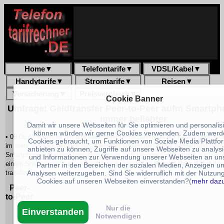
Home
▼
Telefontarife
▼
VDSL/Kabel
▼
Handytarife
▼
Stromtarife
▼
Reisen
▼
Versicherung
▼
Preisvergleich
▼
Cookie Banner
Umfrage: Geldtransfer Peer-to-Peer aufm Smartph
immer beliebter
Damit wir unsere Webseiten für Sie optimieren und personalis
können würden wir gerne Cookies verwenden. Zudem werd
• 06.06.17 Wenn es um das
elektronische Bezahlen
an der Kasse geht, wü
Cookies gebraucht, um Funktionen von Soziale Media Plattfo
im mehr Verbraucher sich das Kleingeld sparen und gerne schnell und einf
anbieten zu können, Zugriffe auf unsere Webseiten zu analys
Smartphone bezahlen. Immerhin lassen sich kleinere Geldbeträge auch pr
und Informationen zur Verwendung unserer Webseiten an un
einem Smartphone zum anderen transferieren über
Peer-to-Peer Bezahllö
Partner in den Bereichen der sozialen Medien, Anzeigen u
Analysen weiterzugeben. Sind Sie widerruflich mit der Nutzun
transferieren.
Cookies auf unseren Webseiten einverstanden?(
mehr daz
Peer-
to-Peer
Nur die
Einverstanden
Notwendigen