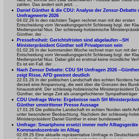
zahlen. Das ändert sich jetzt. ...
Daniel Günther & die CDU: Analyse der Zensur-Debatte
Umfragewerte 2026
04.02.26 In den nächsten Tagen rechnet man mit der ersten
Entscheidung vom Verwaltungsgericht Schleswig bzgl. der Kl
Medienportal Nius. Der schleswig-holsteinische Ministerpräsid
Günther, der ...
Pressefreiheit: Gerichtsfristen sind abgelaufen --SH
Ministerpräsident Günther soll Privatperson sein
01.02.26 In der kommenden Woche rechnet man nun mit der 
Entscheidung vom Verwaltungsgericht Schleswig bzgl. der Kl
Medienportal Nius. Dabei gibt es erstmal keine mündliche Ver
Es ist ein Fall, der ...
Nach Zensur Debatte: CDU SH Umfragen 2026 --Günthe
zeigt Risse, AFD gewinnt deutlich
22.01.26 In der politischen Landschaft des echten Nordens he
derzeit eine Anspannung, die weit über die Grenzen des Bun
hinausstrahlt. Der schleswig-holsteinische Ministerpräsident D
Günther, der lange Zeit als unangefochtener Sympathieträger d
CDU Umfrage Werte: Ergebnisse nach SH Ministerpräsi
Günther umstrittener Presse Aussage
17.01.26 Die politische Landschaft im echten Norden steht A
unter besonderer Beobachtung. Nachdem der schleswig-holst
Ministerpräsident Daniel Günther in einer bundesweit ...
Umfrage: Smartphone ersetzt immer mehr Alltagsgeräte -
Kommandozentrale im Alltag
02.09.25 Eine aktuelle repräsentative Umfrage in Deutschland