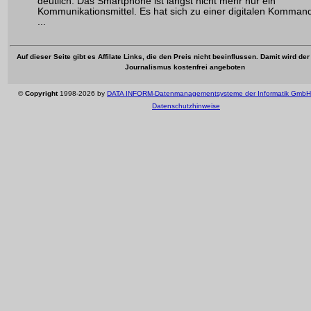
deutlich: Das Smartphone ist längst nicht mehr nur ein
Kommunikationsmittel. Es hat sich zu einer digitalen Komman
...
Auf dieser Seite gibt es Affilate Links, die den Preis nicht beeinflussen. Damit wird de
Journalismus kostenfrei angeboten
©
Copyright
1998-2026 by
DATA INFORM-Datenmanagementsysteme der Informatik GmbH
Datenschutzhinweise