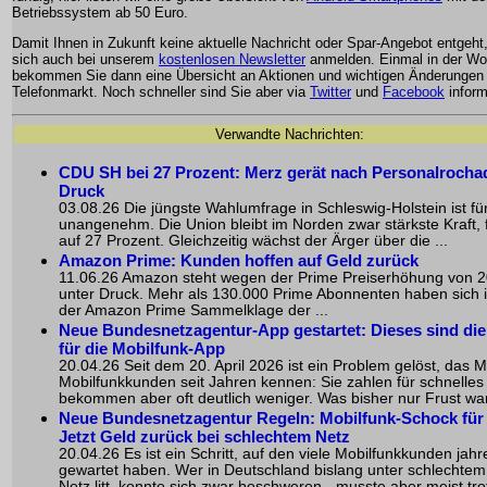
Betriebssystem ab 50 Euro.
Damit Ihnen in Zukunft keine aktuelle Nachricht oder Spar-Angebot entgeht
sich auch bei unserem
kostenlosen Newsletter
anmelden. Einmal in der W
bekommen Sie dann eine Übersicht an Aktionen und wichtigen Änderungen
Telefonmarkt. Noch schneller sind Sie aber via
Twitter
und
Facebook
inform
Verwandte Nachrichten:
CDU SH bei 27 Prozent: Merz gerät nach Personalrocha
Druck
03.08.26 Die jüngste Wahlumfrage in Schleswig-Holstein ist f
unangenehm. Die Union bleibt im Norden zwar stärkste Kraft, f
auf 27 Prozent. Gleichzeitig wächst der Ärger über die ...
Amazon Prime: Kunden hoffen auf Geld zurück
11.06.26 Amazon steht wegen der Prime Preiserhöhung von 2
unter Druck. Mehr als 130.000 Prime Abonnenten haben sich 
der Amazon Prime Sammelklage der ...
Neue Bundesnetzagentur-App gestartet: Dieses sind di
für die Mobilfunk-App
20.04.26 Seit dem 20. April 2026 ist ein Problem gelöst, das M
Mobilfunkkunden seit Jahren kennen: Sie zahlen für schnelles 
bekommen aber oft deutlich weniger. Was bisher nur Frust war,
Neue Bundesnetzagentur Regeln: Mobilfunk-Schock für 
Jetzt Geld zurück bei schlechtem Netz
20.04.26 Es ist ein Schritt, auf den viele Mobilfunkkunden jahr
gewartet haben. Wer in Deutschland bislang unter schlechtem
Netz litt, konnte sich zwar beschweren - musste aber meist tr