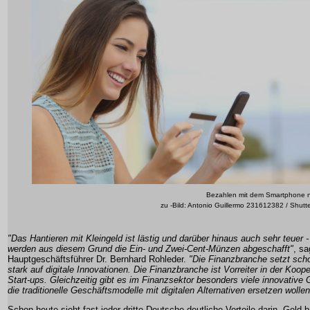
Bezahlen mit dem Smartphone n
zu -Bild: Antonio Guillermo 231612382 / Shutt
"Das Hantieren mit Kleingeld ist lästig und darüber hinaus auch sehr teuer - 
werden aus diesem Grund die Ein- und Zwei-Cent-Münzen abgeschafft"
, sa
Hauptgeschäftsführer Dr. Bernhard Rohleder.
"Die Finanzbranche setzt sch
stark auf digitale Innovationen. Die Finanzbranche ist Vorreiter in der Koope
Start-ups. Gleichzeitig gibt es im Finanzsektor besonders viele innovative
die traditionelle Geschäftsmodelle mit digitalen Alternativen ersetzen wollen
Schon heute sieht fast jeder dritte Deutsche deutliche Vorteile darin, Geld b