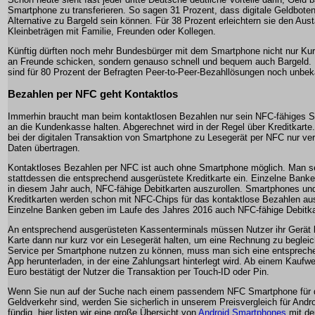
Smartphone zu transferieren. So sagen 31 Prozent, dass digitale Geldboten
Alternative zu Bargeld sein können. Für 38 Prozent erleichtern sie den Aus
Kleinbeträgen mit Familie, Freunden oder Kollegen.
Künftig dürften noch mehr Bundesbürger mit dem Smartphone nicht nur Ku
an Freunde schicken, sondern genauso schnell und bequem auch Bargeld. 
sind für 80 Prozent der Befragten Peer-to-Peer-Bezahllösungen noch unbek
Bezahlen per NFC geht Kontaktlos
Immerhin braucht man beim kontaktlosen Bezahlen nur sein NFC-fähiges 
an die Kundenkasse halten. Abgerechnet wird in der Regel über Kreditkarte
bei der digitalen Transaktion von Smartphone zu Lesegerät per NFC nur ve
Daten übertragen.
Kontaktloses Bezahlen per NFC ist auch ohne Smartphone möglich. Man s
stattdessen die entsprechend ausgerüstete Kreditkarte ein. Einzelne Bank
in diesem Jahr auch, NFC-fähige Debitkarten auszurollen. Smartphones un
Kreditkarten werden schon mit NFC-Chips für das kontaktlose Bezahlen aus
Einzelne Banken geben im Laufe des Jahres 2016 auch NFC-fähige Debitka
An entsprechend ausgerüsteten Kassenterminals müssen Nutzer ihr Gerät b
Karte dann nur kurz vor ein Lesegerät halten, um eine Rechnung zu begle
Service per Smartphone nutzen zu können, muss man sich eine entspreche
App herunterladen, in der eine Zahlungsart hinterlegt wird. Ab einem Kaufwe
Euro bestätigt der Nutzer die Transaktion per Touch-ID oder Pin.
Wenn Sie nun auf der Suche nach einem passendem NFC Smartphone für d
Geldverkehr sind, werden Sie sicherlich in unserem Preisvergleich für Andr
fündig, hier listen wir eine große Übersicht von
Android Smartphones
mit de