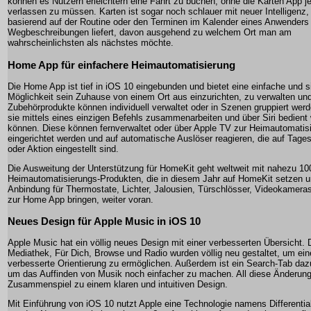
können es Nutzern erleichtern eine Fahrt zu buchen, ohne die Karten App j
verlassen zu müssen. Karten ist sogar noch schlauer mit neuer Intelligenz,
basierend auf der Routine oder den Terminen im Kalender eines Anwenders 
Wegbeschreibungen liefert, davon ausgehend zu welchem Ort man am
wahrscheinlichsten als nächstes möchte.
Home App für einfachere Heimautomatisierung
Die Home App ist tief in iOS 10 eingebunden und bietet eine einfache und s
Möglichkeit sein Zuhause von einem Ort aus einzurichten, zu verwalten und
Zubehörprodukte können individuell verwaltet oder in Szenen gruppiert wer
sie mittels eines einzigen Befehls zusammenarbeiten und über Siri bedient
können. Diese können fernverwaltet oder über Apple TV zur Heimautomatis
eingerichtet werden und auf automatische Auslöser reagieren, die auf Tages
oder Aktion eingestellt sind.
Die Ausweitung der Unterstützung für HomeKit geht weltweit mit nahezu 10
Heimautomatisierungs-Produkten, die in diesem Jahr auf HomeKit setzen u
Anbindung für Thermostate, Lichter, Jalousien, Türschlösser, Videokamera
zur Home App bringen, weiter voran.
Neues Design für Apple Music in iOS 10
Apple Music hat ein völlig neues Design mit einer verbesserten Übersicht. D
Mediathek, Für Dich, Browse und Radio wurden völlig neu gestaltet, um ein
verbesserte Orientierung zu ermöglichen. Außerdem ist ein Search-Tab d
um das Auffinden von Musik noch einfacher zu machen. All diese Änderung
Zusammenspiel zu einem klaren und intuitiven Design.
Mit Einführung von iOS 10 nutzt Apple eine Technologie namens Differential