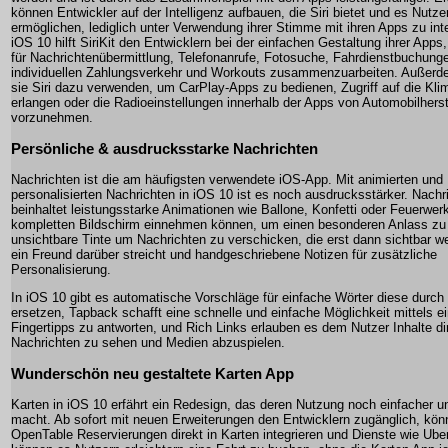
können Entwickler auf der Intelligenz aufbauen, die Siri bietet und es Nutze
ermöglichen, lediglich unter Verwendung ihrer Stimme mit ihren Apps zu inte
iOS 10 hilft SiriKit den Entwicklern bei der einfachen Gestaltung ihrer Apps,
für Nachrichtenübermittlung, Telefonanrufe, Fotosuche, Fahrdienstbuchung
individuellen Zahlungsverkehr und Workouts zusammenzuarbeiten. Außer
sie Siri dazu verwenden, um CarPlay-Apps zu bedienen, Zugriff auf die Kl
erlangen oder die Radioeinstellungen innerhalb der Apps von Automobilherst
vorzunehmen.
Persönliche & ausdrucksstarke Nachrichten
Nachrichten ist die am häufigsten verwendete iOS-App. Mit animierten und
personalisierten Nachrichten in iOS 10 ist es noch ausdrucksstärker. Nachr
beinhaltet leistungsstarke Animationen wie Ballone, Konfetti oder Feuerwer
kompletten Bildschirm einnehmen können, um einen besonderen Anlass zu 
unsichtbare Tinte um Nachrichten zu verschicken, die erst dann sichtbar w
ein Freund darüber streicht und handgeschriebene Notizen für zusätzliche
Personalisierung.
In iOS 10 gibt es automatische Vorschläge für einfache Wörter diese durch
ersetzen, Tapback schafft eine schnelle und einfache Möglichkeit mittels e
Fingertipps zu antworten, und Rich Links erlauben es dem Nutzer Inhalte dir
Nachrichten zu sehen und Medien abzuspielen.
Wunderschön neu gestaltete Karten App
Karten in iOS 10 erfährt ein Redesign, das deren Nutzung noch einfacher und
macht. Ab sofort mit neuen Erweiterungen den Entwicklern zugänglich, kö
OpenTable Reservierungen direkt in Karten integrieren und Dienste wie Uber