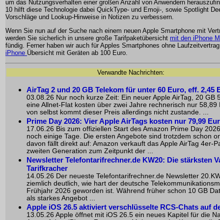
um das Nutzungsverhalten einer großen Anzahl von Anwendern herauszufin
10 hilft diese Technologie dabei QuickType- und Emoji-, sowie Spotlight De
Vorschläge und Lookup-Hinweise in Notizen zu verbessern.
Wenn Sie nun auf der Suche nach einem neuen Apple Smartphone mit Vertr
werden Sie sicherlich in unsere große Tarifpaketübersicht
mit den iPhone M
fündig. Ferner haben wir auch für Apples Smartphones ohne Laufzeitvertrag
iPhone
Übersicht mit Geräten ab 100 Euro.
Verwandte Nachrichten:
AirTag 2 und 20 GB Telekom für unter 60 Euro, eff. 2,45 
03.08.26 Nur noch kurze Zeit: Ein neuer Apple AirTag, 20 GB
eine Allnet-Flat kosten über zwei Jahre rechnerisch nur 58,89
von selbst kommt dieser Preis allerdings nicht zustande. ...
Prime Day 2026: Vier Apple AirTags kosten nur 79,99 Eu
17.06.26 Bis zum offiziellen Start des Amazon Prime Day 2026
noch einige Tage. Die ersten Angebote sind trotzdem schon on
davon fällt direkt auf: Amazon verkauft das Apple AirTag 4er-P
zweiten Generation zum Zeitpunkt der ...
Newsletter Telefontarifrechner.de KW20: Die stärksten V
Tarifkracher
14.05.26 Der neueste Telefontarifrechner.de Newsletter 20.KW
ziemlich deutlich, wie hart der deutsche Telekommunikationsm
Frühjahr 2026 geworden ist. Während früher schon 10 GB D
als starkes Angebot ...
Apple iOS 26.5 aktiviert verschlüsselte RCS-Chats auf 
13.05.26 Apple öffnet mit iOS 26.5 ein neues Kapitel für die N