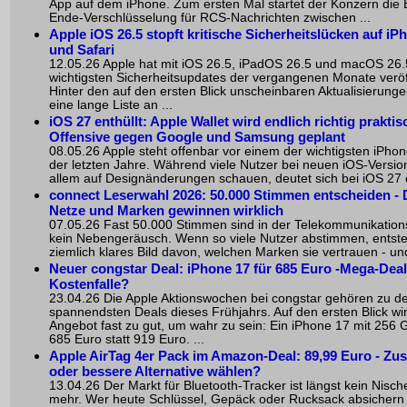
App auf dem iPhone. Zum ersten Mal startet der Konzern die
Ende-Verschlüsselung für RCS-Nachrichten zwischen ...
Apple iOS 26.5 stopft kritische Sicherheitslücken auf iP
und Safari
12.05.26 Apple hat mit iOS 26.5, iPadOS 26.5 und macOS 26.
wichtigsten Sicherheitsupdates der vergangenen Monate veröff
Hinter den auf den ersten Blick unscheinbaren Aktualisierunge
eine lange Liste an ...
iOS 27 enthüllt: Apple Wallet wird endlich richtig praktisc
Offensive gegen Google und Samsung geplant
08.05.26 Apple steht offenbar vor einem der wichtigsten iPho
der letzten Jahre. Während viele Nutzer bei neuen iOS-Versio
allem auf Designänderungen schauen, deutet sich bei iOS 27 e
connect Leserwahl 2026
: 50.000 Stimmen entscheiden - 
Netze und Marken gewinnen wirklich
07.05.26 Fast 50.000 Stimmen sind in der Telekommunikatio
kein Nebengeräusch. Wenn so viele Nutzer abstimmen, entste
ziemlich klares Bild davon, welchen Marken sie vertrauen - und
Neuer congstar Deal: iPhone 17 für 685 Euro -Mega-Deal
Kostenfalle?
23.04.26 Die Apple Aktionswochen bei congstar gehören zu d
spannendsten Deals dieses Frühjahrs. Auf den ersten Blick wi
Angebot fast zu gut, um wahr zu sein: Ein iPhone 17 mit 256 G
685 Euro statt 919 Euro. ...
Apple AirTag 4er Pack im Amazon-Deal: 89,99 Euro - Zu
oder bessere Alternative wählen?
13.04.26 Der Markt für Bluetooth-Tracker ist längst kein Nis
mehr. Wer heute Schlüssel, Gepäck oder Rucksack absichern w