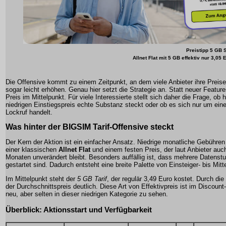
Preistipp 5 GB 
Allnet Flat mit 5 GB effektiv nur 3,05 
Die Offensive kommt zu einem Zeitpunkt, an dem viele Anbieter ihre Preise 
sogar leicht erhöhen. Genau hier setzt die Strategie an. Statt neuer Feature
Preis im Mittelpunkt. Für viele Interessierte stellt sich daher die Frage, ob 
niedrigen Einstiegspreis echte Substanz steckt oder ob es sich nur um eine
Lockruf handelt.
Was hinter der
BIGSIM Tarif-Offensive
steckt
Der Kern der Aktion ist ein einfacher Ansatz. Niedrige monatliche Gebühren
einer klassischen
Allnet Flat
und einem festen Preis, der laut Anbieter auc
Monaten unverändert bleibt. Besonders auffällig ist, dass mehrere Datenstuf
gestartet sind. Dadurch entsteht eine breite Palette von Einsteiger- bis Mitt
Im Mittelpunkt steht der
5 GB Tarif
, der regulär 3,49 Euro kostet. Durch die
der Durchschnittspreis deutlich. Diese Art von Effektivpreis ist im Discount
neu, aber selten in dieser niedrigen Kategorie zu sehen.
Überblick: Aktionsstart und Verfügbarkeit