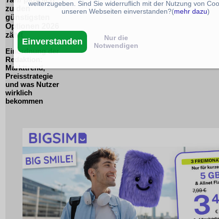
weiterzugeben. Sind Sie widerruflich mit der Nutzung von Coo
zu den
unseren Webseiten einverstanden?(
mehr dazu
)
günstigsten
Optionen 2026
zählt
Nur die
Einverstanden
Notwendigen
Einordnung der
Redaktion:
Markttrend,
Preisstrategie
und was Nutzer
wirklich
bekommen