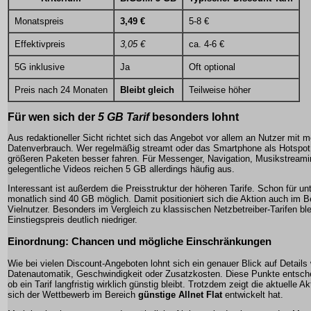
Monatspreis
3,49 €
5-8 €
Effektivpreis
3,05 €
ca. 4-6 €
5G inklusive
Ja
Oft optional
Preis nach 24 Monaten
Bleibt gleich
Teilweise höher
Für wen sich der
5 GB Tarif
besonders lohnt
Aus redaktioneller Sicht richtet sich das Angebot vor allem an Nutzer mit 
Datenverbrauch. Wer regelmäßig streamt oder das Smartphone als Hotspot 
größeren Paketen besser fahren. Für Messenger, Navigation, Musikstream
gelegentliche Videos reichen 5 GB allerdings häufig aus.
Interessant ist außerdem die Preisstruktur der höheren Tarife. Schon für un
monatlich sind 40 GB möglich. Damit positioniert sich die Aktion auch im B
Vielnutzer. Besonders im Vergleich zu klassischen Netzbetreiber-Tarifen ble
Einstiegspreis deutlich niedriger.
Einordnung: Chancen und mögliche Einschränkungen
Wie bei vielen Discount-Angeboten lohnt sich ein genauer Blick auf Details
Datenautomatik, Geschwindigkeit oder Zusatzkosten. Diese Punkte entsche
ob ein Tarif langfristig wirklich günstig bleibt. Trotzdem zeigt die aktuelle Ak
sich der Wettbewerb im Bereich
günstige Allnet Flat
entwickelt hat.