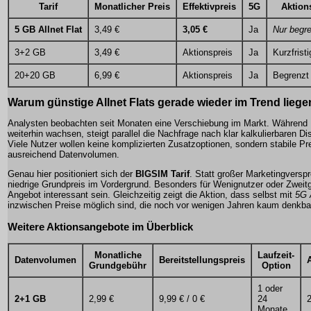
Tarif
Monatlicher Preis
Effektivpreis
5G
Aktion
5 GB Allnet Flat
3,49 €
3,05 €
Ja
Nur begre
3+2 GB
3,49 €
Aktionspreis
Ja
Kurzfristi
20+20 GB
6,99 €
Aktionspreis
Ja
Begrenzt
Warum
günstige Allnet Flats
gerade wieder im Trend liege
Analysten beobachten seit Monaten eine Verschiebung im Markt. Während 
weiterhin wachsen, steigt parallel die Nachfrage nach klar kalkulierbaren D
Viele Nutzer wollen keine komplizierten Zusatzoptionen, sondern stabile Pr
ausreichend Datenvolumen.
Genau hier positioniert sich der
BIGSIM Tarif
. Statt großer Marketingversp
niedrige Grundpreis im Vordergrund. Besonders für Wenignutzer oder Zweit
Angebot interessant sein. Gleichzeitig zeigt die Aktion, dass selbst mit
5G A
inzwischen Preise möglich sind, die noch vor wenigen Jahren kaum denkb
Weitere Aktionsangebote im Überblick
Monatliche
Laufzeit-
Datenvolumen
Bereitstellungspreis
Grundgebühr
Option
1 oder
2+1 GB
2,99 €
9,99 € / 0 €
24
2
Monate