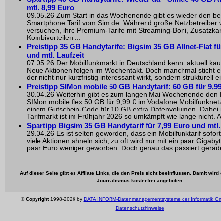
mtl. 8,99 Euro
09.05.26 Zum Start in das Wochenende gibt es wieder den be
Smartphone Tarif vom Sim.de. Während große Netzbetreiber w
versuchen, ihre Premium-Tarife mit Streaming-Boni, Zusatzka
Kombivorteilen ...
Preistipp 35 GB Handytarife: Bigsim 35 GB Allnet-Flat fü
und mtl. Laufzeit
07.05.26 Der Mobilfunkmarkt in Deutschland kennt aktuell k
Neue Aktionen folgen im Wochentakt. Doch manchmal sticht ei
der nicht nur kurzfristig interessant wirkt, sondern strukturell e
Preistipp SIMon mobile 50 GB Handytarif:
60 GB für 9,9
30.04.26 Weiterhin gibt es zum langen Mai Wochenende den 
SIMon mobile flex 50 GB für 9,99 € im Vodafone Mobilfunknet
einem Gutschein-Code für 10 GB extra Datenvolumen. Dabei i
Tarifmarkt ist im Frühjahr 2026 so umkämpft wie lange nicht. An
Spartipp Bigsim 35 GB Handytarif für 7,99 Euro und mtl.
29.04.26 Es ist selten geworden, dass ein Mobilfunktarif sofort 
viele Aktionen ähneln sich, zu oft wird nur mit ein paar Gigaby
paar Euro weniger geworben. Doch genau das passiert gerade
Auf dieser Seite gibt es Affilate Links, die den Preis nicht beeinflussen. Damit wird
Journalismus kostenfrei angeboten
©
Copyright
1998-2026 by
DATA INFORM-Datenmanagementsysteme der Informatik G
Datenschutzhinweise