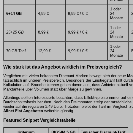
1 oder
6+14 GB
4,99 €
9,99 € / 0 €
24
2
Monate
1 oder
25+25 GB
8,99 €
9,99 € / 0 €
24
2
Monate
1 oder
70 GB Tarif
12,99 €
9,99 € / 0 €
24
Monate
Wie stark ist das Angebot wirklich im Preisvergleich?
Verglichen mit vielen bekannten Discount-Marken bewegt sich der neue
Mob
tatsächlich im unteren Preisbereich. Besonders der Einstiegstarif fällt durc
Kalkulation auf. Branchenkenner gehen davon aus, dass Anbieter aktuell v
Marktanteile über Volumen statt über Marge zu gewinnen.
Allerdings sollten Interessierte beachten, dass Effektivpreise immer auf ei
Durchschnittsbasis beruhen. Nach den Freimonaten steigt der tatsächliche
wieder auf die regulären 3,49 Euro. Trotzdem bleibt der Tarif im Vergleich z
Allnet Flat Angeboten
weiterhin günstig.
Featured Snippet Vergleichstabelle
Kriterium
BIGSIM 5 GB
Typischer Discount-Tarif