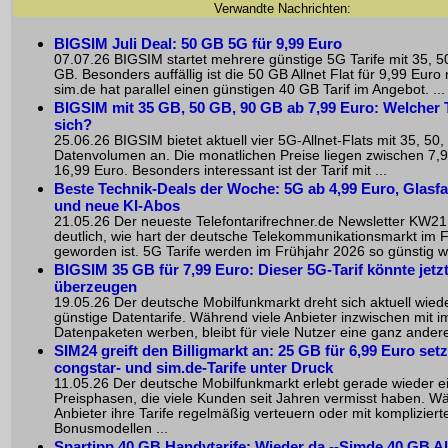
Verwandte Nachrichten:
BIGSIM Juli Deal: 50 GB 5G für 9,99 Euro
07.07.26 BIGSIM startet mehrere günstige 5G Tarife mit 35, 5
GB. Besonders auffällig ist die 50 GB Allnet Flat für 9,99 Euro
sim.de hat parallel einen günstigen 40 GB Tarif im Angebot. ...
BIGSIM mit 35 GB, 50 GB, 90 GB ab 7,99 Euro: Welcher T
sich?
25.06.26 BIGSIM bietet aktuell vier 5G-Allnet-Flats mit 35, 50
Datenvolumen an. Die monatlichen Preise liegen zwischen 7,
16,99 Euro. Besonders interessant ist der Tarif mit ...
Beste Technik-Deals der Woche: 5G ab 4,99 Euro, Glasf
und neue KI-Abos
21.05.26 Der neueste Telefontarifrechner.de Newsletter KW21 
deutlich, wie hart der deutsche Telekommunikationsmarkt im 
geworden ist. 5G Tarife werden im Frühjahr 2026 so günstig wi
BIGSIM 35 GB für 7,99 Euro: Dieser 5G-Tarif könnte jetzt
überzeugen
19.05.26 Der deutsche Mobilfunkmarkt dreht sich aktuell wied
günstige Datentarife. Während viele Anbieter inzwischen mit
Datenpaketen werben, bleibt für viele Nutzer eine ganz andere
SIM24 greift den Billigmarkt an: 25 GB für 6,99 Euro set
congstar- und sim.de-Tarife unter Druck
11.05.26 Der deutsche Mobilfunkmarkt erlebt gerade wieder e
Preisphasen, die viele Kunden seit Jahren vermisst haben. 
Anbieter ihre Tarife regelmäßig verteuern oder mit kompliziert
Bonusmodellen ...
Spartipp 40 GB Handytarife: Wieder da --Simde 40 GB All-