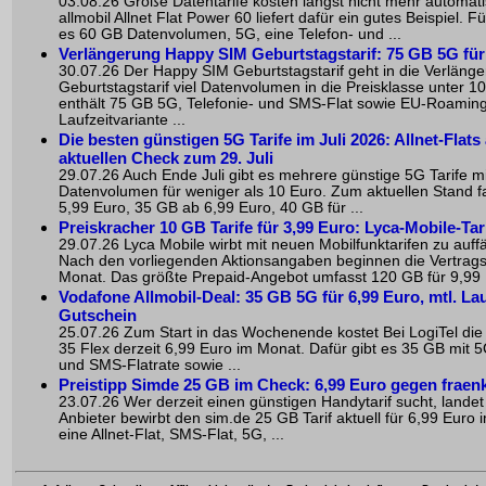
03.08.26 Große Datentarife kosten längst nicht mehr automati
allmobil Allnet Flat Power 60 liefert dafür ein gutes Beispiel. 
es 60 GB Datenvolumen, 5G, eine Telefon- und ...
Verlängerung Happy SIM Geburtstagstarif: 75 GB 5G für
30.07.26 Der Happy SIM Geburtstagstarif geht in die Verlänger
Geburtstagstarif viel Datenvolumen in die Preisklasse unter 10 
enthält 75 GB 5G, Telefonie- und SMS-Flat sowie EU-Roamin
Laufzeitvariante ...
Die besten günstigen 5G Tarife im Juli 2026: Allnet-Flats
aktuellen Check zum 29. Juli
29.07.26 Auch Ende Juli gibt es mehrere günstige 5G Tarife mit 
Datenvolumen für weniger als 10 Euro. Zum aktuellen Stand f
5,99 Euro, 35 GB ab 6,99 Euro, 40 GB für ...
Preiskracher 10 GB Tarife für 3,99 Euro: Lyca-Mobile-Ta
29.07.26 Lyca Mobile wirbt mit neuen Mobilfunktarifen zu auffä
Nach den vorliegenden Aktionsangaben beginnen die Vertragst
Monat. Das größte Prepaid-Angebot umfasst 120 GB für 9,99 
Vodafone Allmobil-Deal: 35 GB 5G für 6,99 Euro, mtl. La
Gutschein
25.07.26 Zum Start in das Wochenende kostet Bei LogiTel die a
35 Flex derzeit 6,99 Euro im Monat. Dafür gibt es 35 GB mit 5
und SMS-Flatrate sowie ...
Preistipp Simde 25 GB im Check: 6,99 Euro gegen fraen
23.07.26 Wer derzeit einen günstigen Handytarif sucht, landet 
Anbieter bewirbt den sim.de 25 GB Tarif aktuell für 6,99 Euro 
eine Allnet-Flat, SMS-Flat, 5G, ...