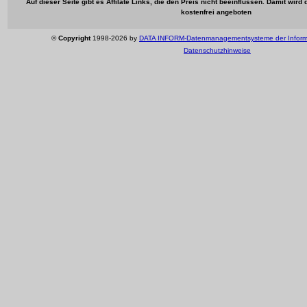
Auf dieser Seite gibt es Affilate Links, die den Preis nicht beeinflussen. Damit wir
kostenfrei angeboten
©
Copyright
1998-2026 by
DATA INFORM-Datenmanagementsysteme der Inform
Datenschutzhinweise