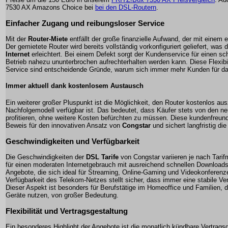
7530 AX Amazons Choice bei
bei den DSL-Routern
.
Einfacher Zugang und reibungsloser Service
Mit der
Router-Miete
entfällt der große finanzielle Aufwand, der mit einem 
Der gemietete Router wird bereits vollständig vorkonfiguriert geliefert, was
Internet
erleichtert. Bei einem Defekt sorgt der Kundenservice für einen sc
Betrieb nahezu ununterbrochen aufrechterhalten werden kann. Diese Flexibil
Service sind entscheidende Gründe, warum sich immer mehr Kunden für da
Immer aktuell dank kostenlosem Austausch
Ein weiterer großer Pluspunkt ist die Möglichkeit, den Router kostenlos au
Nachfolgemodell verfügbar ist. Das bedeutet, dass Käufer stets von den n
profitieren, ohne weitere Kosten befürchten zu müssen. Diese kundenfreun
Beweis für den innovativen Ansatz von
Congstar
und sichert langfristig die
Geschwindigkeiten und Verfügbarkeit
Die Geschwindigkeiten der
DSL Tarife
von
Congstar
variieren je nach Tarif
für einen moderaten Internetgebrauch mit ausreichend schnellen Downloads 
Angebote, die sich ideal für Streaming, Online-Gaming und Videokonferenz
Verfügbarkeit des Telekom-Netzes stellt sicher, dass immer eine stabile Ve
Dieser Aspekt ist besonders für Berufstätige im Homeoffice und Familien, d
Geräte nutzen, von großer Bedeutung.
Flexibilität und Vertragsgestaltung
Ein besonderes Highlight der Angebote ist die monatlich kündbare Vertrags