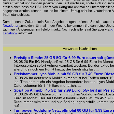
Nutzer flexibel und können jederzeit den Tarif wechseln, sollte sich ihr Bedar
stellt sicher, dass die
DSL Tarife
von
Congstar
optimal an unterschiedlich
angepasst werden können - sei es bei einem Umzug oder bei veränderten 
Internetanschluss.
Damit Ihnen in Zukunft kein Spar-Angebot entgeht, können Sie sich auch 
Newsletter
anmelden. Einmal in der Woche bekommen Sie dann eine Übersi
wichtigen Änderungen im Telefonmarkt. Noch schneller sind Sie aber via
X 
Facebook
informiert.
Verwandte Nachrichten:
Preistipp Simde: 25 GB 5G für 6,99 Euro dauerhaft güns
08.08.26 Ein 5G-Handytarif mit 25 GB für 6,99 Euro im Monat d
Interessenten sofort Aufmerksamkeit wecken. Bei der aktuell
allerdings noch ein Punkt hinzu, der langfristig fast ...
Preishammer Lyca Mobile mit 50 GB für 7,49 Euro: Dieser 
07.08.26 Im deutschen Mobilfunkmarkt ist bei Tarifen unter 10
los. Trotzdem sticht ein Angebot besonders heraus: Lyca Mobi
Datenvolumen für 7,49 Euro monatlich. ...
Spartipp Allmobil 45 GB für 7,99 Euro: 5G-Tarif im Preis
04.08.26 45 GB Datenvolumen mit 5G im Vodafone-Netz kosten 
Euro im Monat. Der Tarif heißt Allmobil Allnet Flat Pro 45 SAL
Rufnummer mitnimmt und alle Bedingungen erfüllt, kommt üb
auf ...
Tarifpower Vodafone Netz: allmobil 60 GB für 9,99 Euro 