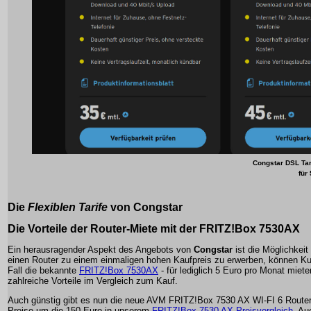
Congstar DSL Tar
für
Die
Flexiblen Tarife
von
Congstar
Die Vorteile der
Router-Miete
mit der FRITZ!Box 7530AX
Ein herausragender Aspekt des Angebots von
Congstar
ist die Möglichkeit
einen Router zu einem einmaligen hohen Kaufpreis zu erwerben, können Ku
Fall die bekannte
FRITZ!Box 7530AX
- für lediglich 5 Euro pro Monat miete
zahlreiche Vorteile im Vergleich zum Kauf.
Auch günstig gibt es nun die neue AVM FRITZ!Box 7530 AX WI-FI 6 Router 
Preise um die 150 Euro in unserem
FRITZ!Box 7530 AX Preisvergleich
. Au