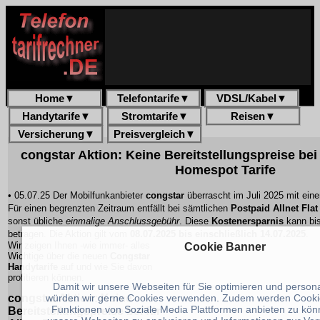
Home
▼
Telefontarife
▼
VDSL/Kabel
▼
Handytarife
▼
Stromtarife
▼
Reisen
▼
Versicherung
▼
Preisvergleich
▼
congstar Aktion: Keine Bereitstellungspreise bei 
Homespot Tarife
• 05.07.25 Der Mobilfunkanbieter
congstar
überrascht im Juli 2025 mit eine
Für einen begrenzten Zeitraum entfällt bei sämtlichen
Postpaid Allnet Flat
sonst übliche
einmalige Anschlussgebühr
. Diese
Kostenersparnis
kann bis
betragen. Die Aktion gilt vom
08.07.2025 bis einschließlich 14.07.2025
.
Wir zeigen Ihnen -wie immer- alles
Cookie Banner
Wichtige über die neuen
Congstar
Handytarife
auf und wie Sie davon
profitieren können.
Damit wir unsere Webseiten für Sie optimieren und person
würden wir gerne Cookies verwenden. Zudem werden Cooki
congstar Aktion: Keine
Funktionen von Soziale Media Plattformen anbieten zu könn
Bereitstellungspreise bei für