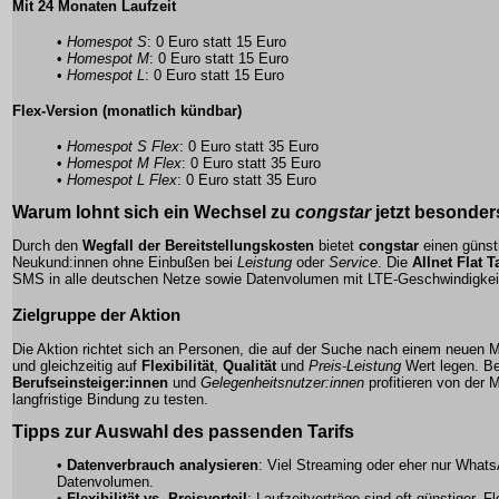
Mit 24 Monaten Laufzeit
•
Homespot S
: 0 Euro statt 15 Euro
•
Homespot M
: 0 Euro statt 15 Euro
•
Homespot L
: 0 Euro statt 15 Euro
Flex-Version (monatlich kündbar)
•
Homespot S Flex
: 0 Euro statt 35 Euro
•
Homespot M Flex
: 0 Euro statt 35 Euro
•
Homespot L Flex
: 0 Euro statt 35 Euro
Warum lohnt sich ein Wechsel zu
congstar
jetzt besonder
Durch den
Wegfall der Bereitstellungskosten
bietet
congstar
einen günsti
Neukund:innen ohne Einbußen bei
Leistung
oder
Service
. Die
Allnet Flat T
SMS in alle deutschen Netze sowie Datenvolumen mit LTE-Geschwindigkei
Zielgruppe der Aktion
Die Aktion richtet sich an Personen, die auf der Suche nach einem neuen Mo
und gleichzeitig auf
Flexibilität
,
Qualität
und
Preis-Leistung
Wert legen. B
Berufseinsteiger:innen
und
Gelegenheitsnutzer:innen
profitieren von der M
langfristige Bindung zu testen.
Tipps zur Auswahl des passenden Tarifs
•
Datenverbrauch analysieren
: Viel Streaming oder eher nur What
Datenvolumen.
•
Flexibilität vs. Preisvorteil
: Laufzeitverträge sind oft günstiger, F