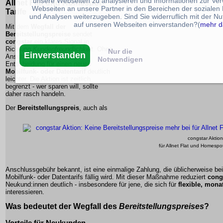
unsere Webseiten zu analysieren und Informationen zur Ve
Allnet Flat und Homespot
Webseiten an unsere Partner in den Bereichen der sozialen
Tarife
und Analysen weiterzugeben. Sind Sie widerruflich mit der N
auf unseren Webseiten einverstanden?(
mehr d
Mit dem
Wegfall der
Bereitstellungspreise
sendet
congstar
ein klares Signal in
Richtung
Kundenfreundlichkeit
. Ohne
Nur die
Einverstanden
Anschlusskosten fällt die
Notwendigen
Entscheidung für einen neuen
Mobilfunk- oder Datentarif
deutlich
leichter. Die Aktion ist zeitlich
begrenzt - wer sparen will, sollte
daher rasch handeln.
Der
Bereitstellungspreis
, auch als
congstar Aktion
für Allnet Flat und Homespo
Anschlussgebühr bekannt, ist eine einmalige Zahlung, die üblicherweise b
Mobilfunk- oder Datentarifs fällig wird. Mit dieser Maßnahme reduziert
cong
Neukund:innen deutlich - insbesondere für jene, die sich für
flexible, mona
interessieren.
Was bedeutet der Wegfall des
Bereitstellungspreises
?
Vorteile für Neukunden