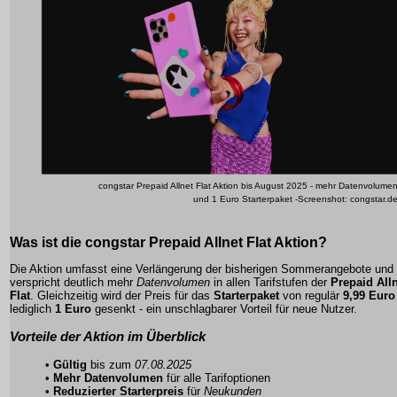
congstar Prepaid Allnet Flat Aktion bis August 2025 - mehr Datenvolume
und 1 Euro Starterpaket -Screenshot: congstar.d
Was ist die congstar Prepaid Allnet Flat Aktion?
Die
Aktion
umfasst eine Verlängerung der bisherigen Sommerangebote und
verspricht deutlich mehr
Datenvolumen
in allen Tarifstufen der
Prepaid All
Flat
. Gleichzeitig wird der Preis für das
Starterpaket
von regulär
9,99 Euro
lediglich
1 Euro
gesenkt - ein unschlagbarer Vorteil für neue Nutzer.
Vorteile der Aktion im Überblick
•
Gültig
bis zum
07.08.2025
•
Mehr Datenvolumen
für alle Tarifoptionen
•
Reduzierter Starterpreis
für
Neukunden