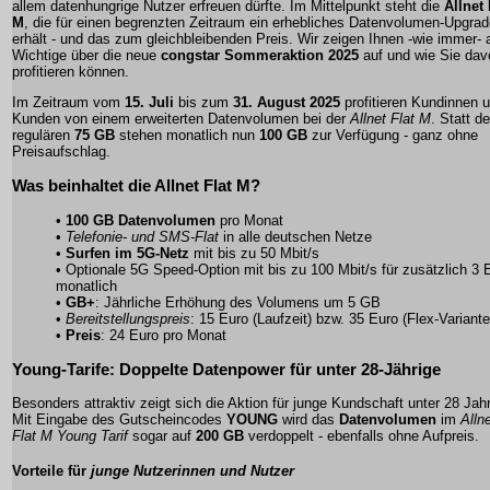
allem datenhungrige Nutzer erfreuen dürfte. Im Mittelpunkt steht die
Allnet 
M
, die für einen begrenzten Zeitraum ein erhebliches
Datenvolumen-Upgrad
erhält - und das zum gleichbleibenden Preis. Wir zeigen Ihnen -wie immer- a
Wichtige über die neue
congstar Sommeraktion 2025
auf und wie Sie dav
profitieren können.
Im Zeitraum vom
15. Juli
bis zum
31. August 2025
profitieren Kundinnen 
Kunden von einem erweiterten
Datenvolumen
bei der
Allnet Flat M
. Statt de
regulären
75 GB
stehen monatlich nun
100 GB
zur Verfügung - ganz ohne
Preisaufschlag.
Was beinhaltet die
Allnet Flat M
?
•
100 GB Datenvolumen
pro Monat
•
Telefonie- und SMS-Flat
in alle deutschen Netze
•
Surfen im 5G-Netz
mit bis zu 50 Mbit/s
•
Optionale 5G Speed-Option
mit bis zu 100 Mbit/s für zusätzlich 3 
monatlich
•
GB+
: Jährliche Erhöhung des Volumens um 5 GB
•
Bereitstellungspreis
: 15 Euro (Laufzeit) bzw. 35 Euro (Flex-Variante
•
Preis
: 24 Euro pro Monat
Young-Tarife
:
Doppelte Datenpower
für unter 28-Jährige
Besonders attraktiv zeigt sich die Aktion für junge Kundschaft unter 28 Jah
Mit Eingabe des Gutscheincodes
YOUNG
wird das
Datenvolumen
im
Alln
Flat M Young Tarif
sogar auf
200 GB
verdoppelt - ebenfalls ohne Aufpreis.
Vorteile für
junge Nutzerinnen und Nutzer