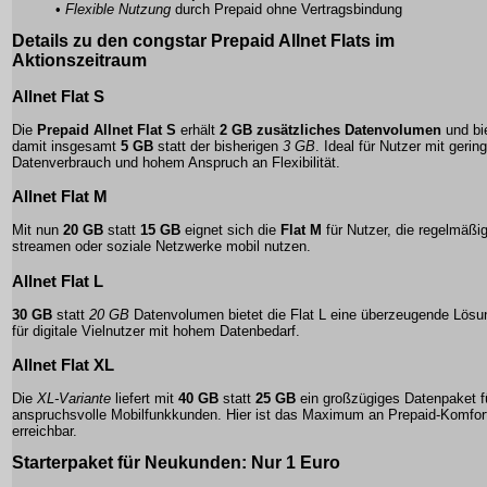
•
Flexible Nutzung
durch Prepaid ohne Vertragsbindung
Details zu den congstar Prepaid Allnet Flats im
Aktionszeitraum
Allnet Flat S
Die
Prepaid Allnet Flat S
erhält
2 GB zusätzliches Datenvolumen
und bi
damit insgesamt
5 GB
statt der bisherigen
3 GB
. Ideal für Nutzer mit geri
Datenverbrauch und hohem Anspruch an Flexibilität.
Allnet Flat M
Mit nun
20 GB
statt
15 GB
eignet sich die
Flat M
für Nutzer, die regelmäßi
streamen oder soziale Netzwerke mobil nutzen.
Allnet Flat L
30 GB
statt
20 GB
Datenvolumen bietet die
Flat L
eine überzeugende Lösu
für digitale Vielnutzer mit hohem Datenbedarf.
Allnet Flat XL
Die
XL-Variante
liefert mit
40 GB
statt
25 GB
ein großzügiges
Datenpaket
f
anspruchsvolle Mobilfunkkunden. Hier ist das Maximum an Prepaid-Komfor
erreichbar.
Starterpaket für Neukunden: Nur 1 Euro