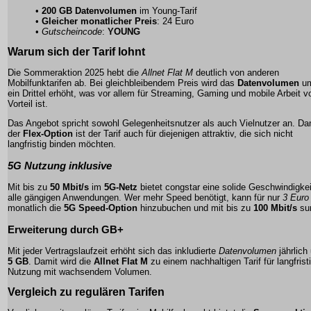
•
200 GB Datenvolumen
im Young-Tarif
•
Gleicher monatlicher Preis
: 24 Euro
•
Gutscheincode
:
YOUNG
Warum sich der Tarif lohnt
Die Sommeraktion 2025 hebt die
Allnet Flat M
deutlich von anderen
Mobilfunktarifen ab. Bei gleichbleibendem Preis wird das
Datenvolumen
u
ein Drittel erhöht, was vor allem für Streaming, Gaming und mobile Arbeit v
Vorteil ist.
Das Angebot spricht sowohl Gelegenheitsnutzer als auch Vielnutzer an. Da
der
Flex-Option
ist der Tarif auch für diejenigen attraktiv, die sich nicht
langfristig binden möchten.
5G Nutzung inklusive
Mit bis zu
50 Mbit/s
im
5G-Netz
bietet congstar eine solide Geschwindigkei
alle gängigen Anwendungen. Wer mehr Speed benötigt, kann für nur
3 Euro
monatlich die
5G Speed-Option
hinzubuchen und mit bis zu
100 Mbit/s
sur
Erweiterung durch GB+
Mit jeder Vertragslaufzeit erhöht sich das inkludierte
Datenvolumen
jährlich
5 GB
. Damit wird die
Allnet Flat M
zu einem nachhaltigen Tarif für langfrist
Nutzung mit wachsendem Volumen.
Vergleich zu regulären Tarifen