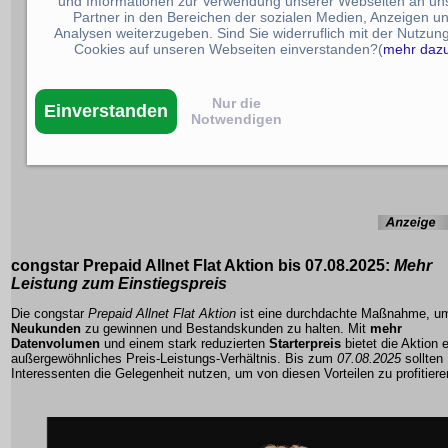
und Informationen zur Verwendung unserer Webseiten an un
Partner in den Bereichen der sozialen Medien, Anzeigen u
Analysen weiterzugeben. Sind Sie widerruflich mit der Nutzun
Cookies auf unseren Webseiten einverstanden?(
mehr daz
Nur die
Einverstanden
Notwendigen
congstar
Prepaid Allnet Flat Aktion
bis 07.08.2025:
Mehr
Leistung zum Einstiegspreis
Die congstar
Prepaid Allnet Flat Aktion
ist eine durchdachte Maßnahme, u
Neukunden
zu gewinnen und Bestandskunden zu halten. Mit
mehr
Datenvolumen
und einem stark reduzierten
Starterpreis
bietet die Aktion e
außergewöhnliches Preis-Leistungs-Verhältnis. Bis zum
07.08.2025
sollten
Interessenten die Gelegenheit nutzen, um von diesen Vorteilen zu profitiere