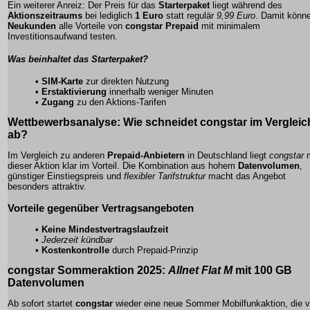
Ein weiterer Anreiz: Der Preis für das
Starterpaket
liegt während des
Aktionszeitraums
bei lediglich
1 Euro
statt regulär
9,99 Euro
. Damit könn
Neukunden
alle Vorteile von
congstar Prepaid
mit minimalem
Investitionsaufwand testen.
Was beinhaltet das Starterpaket?
•
SIM-Karte
zur direkten Nutzung
•
Erstaktivierung
innerhalb weniger Minuten
•
Zugang
zu den Aktions-Tarifen
Wettbewerbsanalyse: Wie schneidet congstar im Vergleic
ab?
Im Vergleich zu anderen
Prepaid-Anbietern
in Deutschland liegt
congstar
m
dieser
Aktion
klar im Vorteil. Die Kombination aus hohem
Datenvolumen
,
günstiger Einstiegspreis und
flexibler Tarifstruktur
macht das Angebot
besonders attraktiv.
Vorteile gegenüber Vertragsangeboten
•
Keine Mindestvertragslaufzeit
•
Jederzeit kündbar
•
Kostenkontrolle
durch Prepaid-Prinzip
congstar Sommeraktion 2025
:
Allnet Flat M
mit
100 GB
Datenvolumen
Ab sofort startet
congstar
wieder eine neue Sommer Mobilfunkaktion, die v