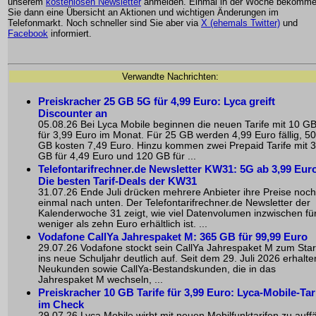
unserem
kostenlosen Newsletter
anmelden. Einmal in der Woche bekomm
Sie dann eine Übersicht an Aktionen und wichtigen Änderungen im
Telefonmarkt. Noch schneller sind Sie aber via
X (ehemals Twitter)
und
Facebook
informiert.
Verwandte Nachrichten:
Preiskracher 25 GB 5G für 4,99 Euro: Lyca greift
Discounter an
05.08.26 Bei Lyca Mobile beginnen die neuen Tarife mit 10 G
für 3,99 Euro im Monat. Für 25 GB werden 4,99 Euro fällig, 50
GB kosten 7,49 Euro. Hinzu kommen zwei Prepaid Tarife mit 
GB für 4,49 Euro und 120 GB für ...
Telefontarifrechner.de Newsletter KW31: 5G ab 3,99 Euro
Die besten Tarif-Deals der KW31
31.07.26 Ende Juli drücken mehrere Anbieter ihre Preise noch
einmal nach unten. Der Telefontarifrechner.de Newsletter der
Kalenderwoche 31 zeigt, wie viel Datenvolumen inzwischen fü
weniger als zehn Euro erhältlich ist. ...
Vodafone CallYa Jahrespaket M: 365 GB für 99,99 Euro
29.07.26 Vodafone stockt sein CallYa Jahrespaket M zum Star
ins neue Schuljahr deutlich auf. Seit dem 29. Juli 2026 erhalte
Neukunden sowie CallYa-Bestandskunden, die in das
Jahrespaket M wechseln, ...
Preiskracher 10 GB Tarife für 3,99 Euro: Lyca-Mobile-Tar
im Check
29.07.26 Lyca Mobile wirbt mit neuen Mobilfunktarifen zu auffä