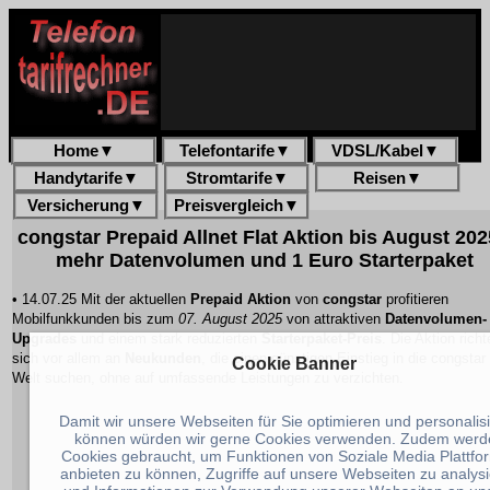
Home
▼
Telefontarife
▼
VDSL/Kabel
▼
Handytarife
▼
Stromtarife
▼
Reisen
▼
Versicherung
▼
Preisvergleich
▼
congstar Prepaid Allnet Flat Aktion bis August 202
mehr Datenvolumen und 1 Euro Starterpaket
• 14.07.25 Mit der aktuellen
Prepaid Aktion
von
congstar
profitieren
Mobilfunkkunden bis zum
07. August 2025
von attraktiven
Datenvolumen-
Upgrades
und einem stark reduzierten
Starterpaket-Preis
. Die
Aktion
richt
sich vor allem an
Neukunden
, die einen günstigen Einstieg in die congstar
Cookie Banner
Welt suchen, ohne auf umfassende Leistungen zu verzichten.
Damit wir unsere Webseiten für Sie optimieren und personalis
können würden wir gerne Cookies verwenden. Zudem werd
Cookies gebraucht, um Funktionen von Soziale Media Plattfo
anbieten zu können, Zugriffe auf unsere Webseiten zu analys