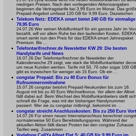
niedrigen Preisen. Nach den vorliegenden Aktionsangaben
beginnen die Vertragstarife bei 3,99 Euro im Monat. Das größ
Prepaid-Angebot umfasst 120 GB für 9,99 Euro. Dazwischen ..
Telekom Netz: EDEKA smart bietet 240 GB für einmalige
79,95 Euro
24.07.26 Wer seinen Mobilfunktarif für ein ganzes Jahr im Vo
bezahlt, will vor allem Ruhe bei den laufenden Kosten. EDEKA
smart senkt nun den Preis für das EDEKA smart Jahrespaket
Premium. Bis ...
Telefontarifrechner.de Newsletter KW 29: Die besten
Handytarife und News
16.07.26 Der Telefontarifrechner.de Newsletter der
Kalenderwoche 29 zeigt, wie stark die Mobilfunkanbieter derze
um neue Kunden werben. Tarife mit 50, 70 oder sogar 100 G
gibt es inzwischen für weniger als 15 Euro. Ob ein ...
congstar Prepaid: Bis zu 40 Euro Bonus für
Rufnummernmitnahme
15.07.26 congstar belohnt Prepaid-Neukunden bis zum 18.
August mit bis zu 40 Euro Wechselbonus. Vor allem der Allnet
fällt dabei auf. Beim Wechsel des Mobilfunkanbieters stellt sic
schnell die Frage, was mit der bisherigen Handynummer
passiert. Wer sie zu congstar mitbringt, bekommt im ...
congstar streicht Anschlusskosten: Bis zu 250 Euro Vort
14.07.26 Für einen neuen Internetanschluss berechnet congs
normalerweise 50 Euro Bereitstellungspreis. Während der
aktuellen Aktion fällt dieser Posten bei den congstar Zuhause
Tarifen weg. Zusammen ...
Vodafone CallYa Allnet Flat S: 40 GB für 9,99 Euro im