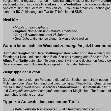
Verglichen mit regulären Tarifen im Mobilfunkmarkt bietet die
Sommerakti
ein überdurchschnittliches
Preis-Leistungs-Verhältnis
. Bei vielen anderen
Anbietern sind
100 GB
zum Preis von
24 Euro
kaum erhältlich - schon gar
nicht mit
5G
-Anbindung und
Flat
für Telefonie und SMS.
Ideal für:
•
Mobile Streaming-Fans
•
Digitale Nomaden
und
Remote-Arbeitende
•
Junge Erwachsene
unter 28 Jahren
•
Sparfüchse
, die viel Leistung für wenig Geld wollen
Warum lohnt sich ein Wechsel zu
congstar
jetzt besonder
Durch den
Wegfall der Bereitstellungskosten
bietet
congstar
einen günst
Einstieg für Neukund:innen ohne Einbußen bei
Leistung
oder
Service
. Die
Allnet Flat Tarife
beinhalten Telefonie und SMS in alle deutschen Netze so
Datenvolumen mit LTE-Geschwindigkeit im Netz der Telekom.
Zielgruppe der Aktion
Die Aktion richtet sich an Personen, die auf der Suche nach einem neuen
Mobilfunk- oder Datentarif sind und gleichzeitig auf
Flexibilität
,
Qualität
un
Preis-Leistung
Wert legen. Besonders
Student:innen
,
Berufseinsteiger:i
und
Gelegenheitsnutzer:innen
profitieren von der Möglichkeit, Tarife auch o
langfristige Bindung zu testen.
Tipps zur Auswahl des passenden Tarifs
•
Datenverbrauch analysieren
: Viel Streaming oder eher nur