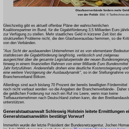
Glasfaserverbände
fordern mehr Geld
von der Politik
-Bild: © Tarifrechner.de
Gleichzeitig gibt es aktuell offenbar Pläne der wahrscheinlichen
Koalitionspartner im Bund, für die Gigabitförderung 3,5 Milliarden Euro jährl
zur Verfügung zu stellen. Mehr staatliches Geld in kürzerer Zeit löst die
strukturellen Probleme nicht, die den Glasfaserausbau hemmen, so die Krit
von den Verbänden.
"Aus Sicht der ausbauenden Unternehmen ist es von elementarer Bedeutun
stattdessen die Gigabitförderung langfristig, verlässlich und zielgenau
ausgerichtet über die gesamte Legislaturperiode der neuen Bundesregierun
hinweg in einem finanziellen Rahmen von einer Milliarde Euro Bundesmittel
Jahr fortzuführen. Anderenfalls drohen eine deutliche Kostensteigerung und
eine weitere Verzögerung der Ausbaudynamik"
, so in der Stellungnahme v
Branchenverband Bitkom.
Allerdings sind auch bislang 70 Prozent der bereits bewilligten Fördermittel
noch nicht verbaut worden -so die Angaben der Branchenverbände-. Daher 
die geldlichen Forderung nur noch ein Ruf ins Leere, wenn man keine
Tiefbauunternehmen nach Deutschland ziehen kann, die den Breitbandaus
unterstützen.
Generalstaatsanwalt Schleswig Holstein leitete Ermittlungen ei
Generalstaatsanwältin bestätigt Vorwurf
Immerhin wurde der letzte Präsident der Bundesnetzagentur, Jochen Homa