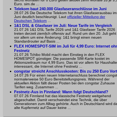
sechs Monaten für 0 Euro gelten aktuell zehn Monate zu je 9,
Euro. sim.de ...
Telekom baut 240.000 Glasfaseranschlüsse im Juni
28.07.26 Die Deutsche Telekom hat ihren Glasfaserausbau im
Juni deutlich beschleunigt. Laut
offizieller Mitteilung der
Deutschen Telekom
...
1&1 DSL & Glasfaser im Juli: Neue Tarife im Vergleich
21.07.26 1&1 DSL Tarife 2026 und 1&1 Glasfaser Tarife 2026
treten derzeit ziemlich offensiv auf. Rund um den 20. Juli geht
vor allem um eine Änderung: 1&1 bringt einen neuen
Standardrouter auf Basis ...
FLEX HOMESPOT-SIM im Juli für 4,99 Euro: Internet oh
Festnetz
21.07.26 Tchibo Mobil macht den Einstieg in den FLEX
HOMESPOT günstiger. Die passende SIM-Karte kostet im
Aktionszeitraum nur 4,99 Euro. Das ist vor allem für Haushalte
interessant, die Internet ohne Festnetz ...
congstar streicht Anschlusskosten: Bis zu 250 Euro Vort
14.07.26 Für einen neuen Internetanschluss berechnet congs
normalerweise 50 Euro Bereitstellungspreis. Während der
aktuellen Aktion fällt dieser Posten bei den congstar Zuhause
Tarifen weg. Zusammen ...
Festnetz-Aus in Finnland: Wann folgt Deutschland?
07.07.26 Finnland hat das klassische Festnetz weitgehend
abgeschaltet. Damit verschwindet eine Technik, die über
Generationen zum Alltag gehörte. Auch in Deutschland wird d
alte Kupfernetz auf Dauer keine ...