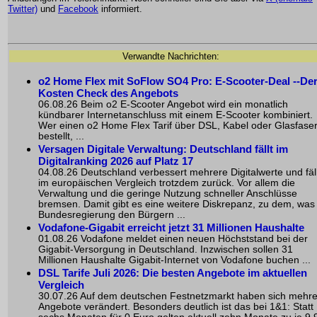
Twitter)
und
Facebook
informiert.
Verwandte Nachrichten:
o2 Home Flex mit SoFlow SO4 Pro: E-Scooter-Deal --De
Kosten Check des Angebots
06.08.26 Beim o2 E-Scooter Angebot wird ein monatlich
kündbarer Internetanschluss mit einem E-Scooter kombiniert.
Wer einen o2 Home Flex Tarif über DSL, Kabel oder Glasfase
bestellt, ...
Versagen Digitale Verwaltung: Deutschland fällt im
Digitalranking 2026 auf Platz 17
04.08.26 Deutschland verbessert mehrere Digitalwerte und fäll
im europäischen Vergleich trotzdem zurück. Vor allem die
Verwaltung und die geringe Nutzung schneller Anschlüsse
bremsen. Damit gibt es eine weitere Diskrepanz, zu dem, was
Bundesregierung den Bürgern ...
Vodafone-Gigabit erreicht jetzt 31 Millionen Haushalte
01.08.26 Vodafone meldet einen neuen Höchststand bei der
Gigabit-Versorgung in Deutschland. Inzwischen sollen 31
Millionen Haushalte Gigabit-Internet von Vodafone buchen ...
DSL Tarife Juli 2026: Die besten Angebote im aktuellen
Vergleich
30.07.26 Auf dem deutschen Festnetzmarkt haben sich mehr
Angebote verändert. Besonders deutlich ist das bei 1&1: Statt