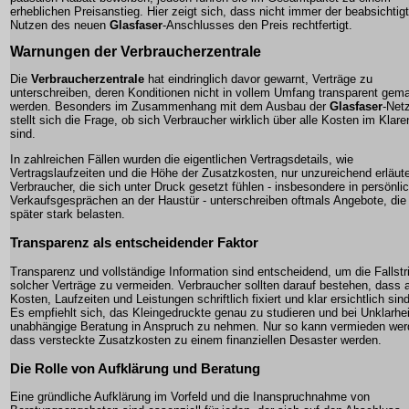
erheblichen Preisanstieg. Hier zeigt sich, dass nicht immer der beabsichtig
Nutzen des neuen
Glasfaser
-Anschlusses den Preis rechtfertigt.
Warnungen der
Verbraucherzentrale
Die
Verbraucherzentrale
hat eindringlich davor gewarnt, Verträge zu
unterschreiben, deren Konditionen nicht in vollem Umfang transparent gem
werden. Besonders im Zusammenhang mit dem Ausbau der
Glasfaser
-Net
stellt sich die Frage, ob sich Verbraucher wirklich über alle Kosten im Klare
sind.
In zahlreichen Fällen wurden die eigentlichen Vertragsdetails, wie
Vertragslaufzeiten und die Höhe der
Zusatzkosten
, nur unzureichend erläute
Verbraucher, die sich unter Druck gesetzt fühlen - insbesondere in persönli
Verkaufsgesprächen an der Haustür - unterschreiben oftmals Angebote, die
später stark belasten.
Transparenz als entscheidender Faktor
Transparenz und vollständige Information sind entscheidend, um die Fallstr
solcher Verträge zu vermeiden. Verbraucher sollten darauf bestehen, dass a
Kosten, Laufzeiten und Leistungen schriftlich fixiert und klar ersichtlich sind
Es empfiehlt sich, das Kleingedruckte genau zu studieren und bei Unklarhe
unabhängige Beratung in Anspruch zu nehmen. Nur so kann vermieden wer
dass versteckte
Zusatzkosten
zu einem finanziellen Desaster werden.
Die Rolle von Aufklärung und Beratung
Eine gründliche Aufklärung im Vorfeld und die Inanspruchnahme von