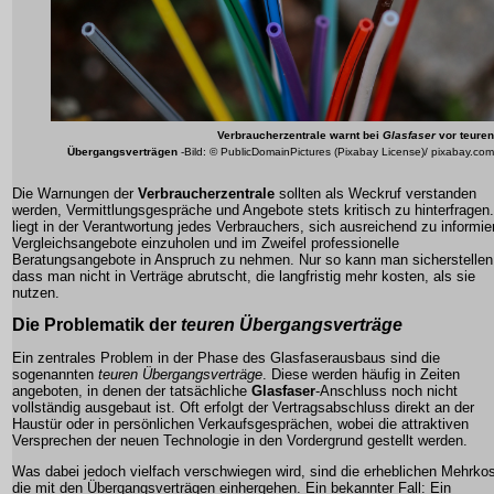
Verbraucherzentrale
warnt bei
Glasfaser
vor teuren
Übergangsverträgen
-Bild: © PublicDomainPictures (Pixabay License)/ pixabay.com
Die Warnungen der
Verbraucherzentrale
sollten als Weckruf verstanden
werden, Vermittlungsgespräche und Angebote stets kritisch zu hinterfragen
liegt in der Verantwortung jedes Verbrauchers, sich ausreichend zu informie
Vergleichsangebote einzuholen und im Zweifel professionelle
Beratungsangebote in Anspruch zu nehmen. Nur so kann man sicherstellen
dass man nicht in Verträge abrutscht, die langfristig mehr kosten, als sie
nutzen.
Die Problematik der
teuren Übergangsverträge
Ein zentrales Problem in der Phase des Glasfaserausbaus sind die
sogenannten
teuren Übergangsverträge
. Diese werden häufig in Zeiten
angeboten, in denen der tatsächliche
Glasfaser
-Anschluss noch nicht
vollständig ausgebaut ist. Oft erfolgt der Vertragsabschluss direkt an der
Haustür oder in persönlichen Verkaufsgesprächen, wobei die attraktiven
Versprechen der neuen Technologie in den Vordergrund gestellt werden.
Was dabei jedoch vielfach verschwiegen wird, sind die erheblichen Mehrko
die mit den Übergangsverträgen einhergehen. Ein bekannter Fall: Ein