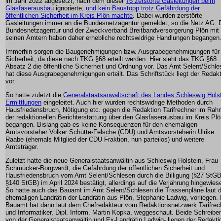
im Jahr 2022 abgesetzt, nach dem dieser
76 zerstörte Gasleitungen beim
Glasfaserausbau
ignorierte,
und kein Baustopp trotz Gefährdung der
öffentlichen Sicherheit im Kreis Plön machte
. Dabei wurden zerstörte
Gasleitungen immer an die Bundesnetzagentur gemeldet, so die Netz AG. 
Bundesnetzagentur und der Zweckverband Breitbandversorgerung Plön mit
seinen Ämtern haben daher erhebliche rechtswidrige Handlungen begangen
Immerhin sorgen die Baugenehmigungen bzw. Ausgrabegenehmigungen für
Sicherheit, da diese nach TKG §68 erteilt werden. Hier sieht das TKG §68
Absatz 2 die öffentliche Sicherheit und Ordnung vor. Das Amt Selent/Schl
hat diese Ausgrabegenehmigungen erteilt. Das Schriftstück liegt der Redak
vor.
So hatte zuletzt die
Generalstaatsanwaltschaft des Landes Schleswig Hols
Ermittlungen
eingeleitet. Auch hier wurden rechtswidrige Methoden durch
Hausfriedensbruch, Nötigung etc. gegen die Redaktion Tarifrechner im Ra
der redaktionellen Berichterstattung über den Glasfaserausbau im Kreis Pl
begangen. Bislang gab es keine Konsequenzen für den ehemaligen
Amtsvorsteher Volker Schütte-Felsche (CDU) und Amtsvorsteherin Ulrike
Raabe (ehemals Mitglied der CDU Fraktion, nun parteilos) und weitere
Amtsträger.
Zuletzt hatte die neue Generalstaatsanwältin aus Schleswig Holstein, Frau
Schmücker-Borgwardt, die Gefährdung der öffentlichen Sicherheit und
Hausfriedensbruch vom Amt Selent/Schlesen durch die Billigung (§27 StGB
§140 StGB) im April 2024 bestätigt, allerdings auf die Verjährung hingewies
So hatte auch das Bauamt im Amt Selent/Schlesen die Trassenpläne laut d
ehemaligen Landrätin der Landrätin aus Plön, Stephanie Ladwig, vorliegen.
Bauamt hat dann laut dem Chefredakteur vom Redaktionsnetzwerk Tarifrec
und Informatiker, Dipl. Inform. Martin Kopka, weggeschaut. Beide Schreiben
von der Generalstaatsanwältin und Ex-Landrätin Ladwig- liegen der Redakti