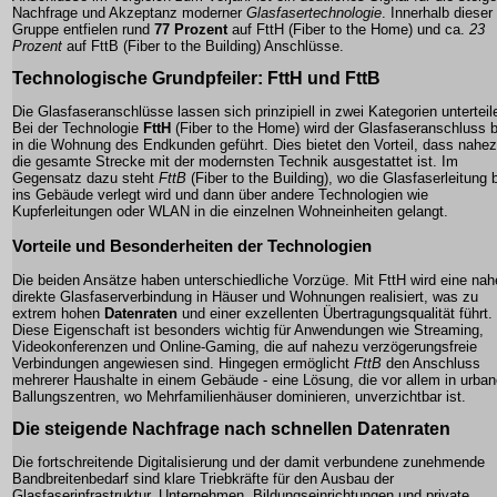
Nachfrage und Akzeptanz moderner
Glasfasertechnologie
. Innerhalb dieser
Gruppe entfielen rund
77 Prozent
auf
FttH
(Fiber to the Home) und ca.
23
Prozent
auf
FttB
(Fiber to the Building) Anschlüsse.
Technologische Grundpfeiler:
FttH
und
FttB
Die Glasfaseranschlüsse lassen sich prinzipiell in zwei Kategorien unterteil
Bei der Technologie
FttH
(Fiber to the Home) wird der Glasfaseranschluss b
in die Wohnung des Endkunden geführt. Dies bietet den Vorteil, dass nahe
die gesamte Strecke mit der modernsten Technik ausgestattet ist. Im
Gegensatz dazu steht
FttB
(Fiber to the Building), wo die Glasfaserleitung 
ins Gebäude verlegt wird und dann über andere Technologien wie
Kupferleitungen oder WLAN in die einzelnen Wohneinheiten gelangt.
Vorteile und Besonderheiten der Technologien
Die beiden Ansätze haben unterschiedliche Vorzüge. Mit
FttH
wird eine na
direkte Glasfaserverbindung in Häuser und Wohnungen realisiert, was zu
extrem hohen
Datenraten
und einer exzellenten Übertragungsqualität führt.
Diese Eigenschaft ist besonders wichtig für Anwendungen wie Streaming,
Videokonferenzen und Online-Gaming, die auf nahezu verzögerungsfreie
Verbindungen angewiesen sind. Hingegen ermöglicht
FttB
den Anschluss
mehrerer Haushalte in einem Gebäude - eine Lösung, die vor allem in urba
Ballungszentren, wo Mehrfamilienhäuser dominieren, unverzichtbar ist.
Die steigende Nachfrage nach schnellen
Datenraten
Die fortschreitende Digitalisierung und der damit verbundene zunehmende
Bandbreitenbedarf sind klare Triebkräfte für den Ausbau der
Glasfaserinfrastruktur. Unternehmen, Bildungseinrichtungen und private