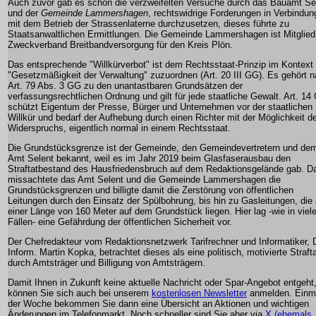
Auch zuvor gab es schon die verzweifelten Versuche durch das
Bauamt Se
und der
Gemeinde Lammershagen
, rechtswidrige Forderungen in Verbindun
mit dem Betrieb der Strassenlaterne durchzusetzen, dieses führte zu
Staatsanwaltlichen Ermittlungen. Die Gemeinde Lammershagen ist Mitglied
Zweckverband Breitbandversorgung
für den Kreis Plön.
Das entsprechende "Willkürverbot" ist dem Rechtsstaat-Prinzip im Kontext
"Gesetzmäßigkeit der Verwaltung" zuzuordnen (Art. 20 III GG). Es gehört 
Art. 79 Abs. 3 GG zu den unantastbaren Grundsätzen der
verfassungsrechtlichen Ordnung und gilt für jede staatliche Gewalt. Art. 14
schützt Eigentum der Presse, Bürger und Unternehmen vor der staatlichen
Willkür und bedarf der Aufhebung durch einen Richter mit der Möglichkeit d
Widerspruchs, eigentlich normal in einem Rechtsstaat.
Die Grundstücksgrenze ist der Gemeinde, den Gemeindevertretern und de
Amt Selent bekannt, weil es im Jahr 2019 beim Glasfaserausbau den
Straftatbestand des Hausfriedensbruch auf dem Redaktionsgelände gab. D
missachtete das Amt Selent und die Gemeinde Lammershagen die
Grundstücksgrenzen und billigte damit die Zerstörung von öffentlichen
Leitungen durch den Einsatz der Spülbohrung, bis hin zu Gasleitungen, die 
einer Länge von 160 Meter auf dem Grundstück liegen. Hier lag -wie in viel
Fällen- eine Gefährdung der öffentlichen Sicherheit vor.
Der Chefredakteur vom Redaktionsnetzwerk Tarifrechner und Informatiker, D
Inform. Martin Kopka, betrachtet dieses als eine politisch, motivierte Straft
durch Amtsträger und Billigung von Amtsträgern.
Damit Ihnen in Zukunft keine aktuelle Nachricht oder Spar-Angebot entgeht
können Sie sich auch bei unserem
kostenlosen Newsletter
anmelden. Einma
der Woche bekommen Sie dann eine Übersicht an Aktionen und wichtigen
Änderungen im Telefonmarkt. Noch schneller sind Sie aber via
X (ehemals