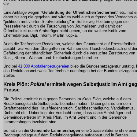
vor.
Eine Anklage wegen
"Gefährdung der Öffentlichen Sicherheit"
etc. hat e
daher bislang nie gegeben und wird es wohl auch aufgrund des Verdachts d
"politisch motivierten Strafvereitelung" in Schleswig Holstein gegen die
Pressefreiheit durch die Täuschung von Journalisten und damit der
Öffentlichkeit durch Amtsträger nicht geben, so die weitere Kritik vom
Chefredakteur, Dipl. Inform. Martin Kopka.
Auch die Tarifrechner-Redaktion, welche das Grundrecht auf Pressefreiheit
ausübt, war von den Übergriffen im Rahmen des Hausfriedensbruch und de
Gefährdung der öffentlichen Sicherheit durch die versuchte Zerstörung von
Gas-, Strom-, Wasser- und Telefonleitungen betroffen.
Und bei
41.000 Abofallenbetrügereien
blieb die Bundesnetzagentur untätig, 
das Redaktionsnetzwerk Tarifrechner nachfragen bei der Bundesnetzagentu
stellte.
Kreis Plön
:
Polizei
ermittelt wegen
Selbstjustiz
im Amt ge
Presse
Die Polizei ermittelt nun gegen Personen im
Kreis Plön
, welche auf dem
Redaktionsgelände Selbstjustiz betrieben haben. Dabei geht es um dem
Straftatbestand des Hausfriedensbruch, Sachbeschädigung, Vandalismus,
Diebstahl etc. Dabei liegt der Verdacht nahe, dass dabei
Amtsträger
und
Gemeindevertreter im Kreis Plön, im Amt Selent und in der Gemeinde
Lammershagen involviert sind.
So hat nun die
Gemeinde Lammershagen
eine Strassenlaterne ohne eine
Rechtsgrundlage auf dem Redaktionsgelände aufgebaut und in Betrieb