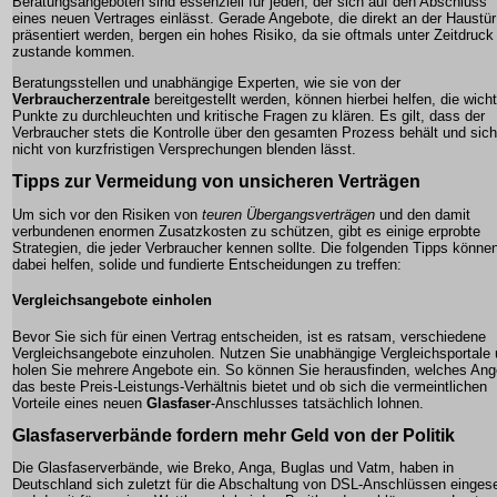
Beratungsangeboten sind essenziell für jeden, der sich auf den Abschluss
eines neuen Vertrages einlässt. Gerade Angebote, die direkt an der Haustür
präsentiert werden, bergen ein hohes Risiko, da sie oftmals unter Zeitdruck
zustande kommen.
Beratungsstellen und unabhängige Experten, wie sie von der
Verbraucherzentrale
bereitgestellt werden, können hierbei helfen, die wich
Punkte zu durchleuchten und kritische Fragen zu klären. Es gilt, dass der
Verbraucher stets die Kontrolle über den gesamten Prozess behält und sich
nicht von kurzfristigen Versprechungen blenden lässt.
Tipps zur Vermeidung von unsicheren Verträgen
Um sich vor den Risiken von
teuren Übergangsverträgen
und den damit
verbundenen enormen
Zusatzkosten
zu schützen, gibt es einige erprobte
Strategien, die jeder Verbraucher kennen sollte. Die folgenden Tipps könne
dabei helfen, solide und fundierte Entscheidungen zu treffen:
Vergleichsangebote einholen
Bevor Sie sich für einen Vertrag entscheiden, ist es ratsam, verschiedene
Vergleichsangebote einzuholen. Nutzen Sie unabhängige Vergleichsportale
holen Sie mehrere Angebote ein. So können Sie herausfinden, welches Ang
das beste Preis-Leistungs-Verhältnis bietet und ob sich die vermeintlichen
Vorteile eines neuen
Glasfaser
-Anschlusses tatsächlich lohnen.
Glasfaserverbände
fordern mehr Geld von der Politik
Die Glasfaserverbände, wie Breko, Anga, Buglas und Vatm, haben in
Deutschland sich zuletzt für die Abschaltung von DSL-Anschlüssen eingese