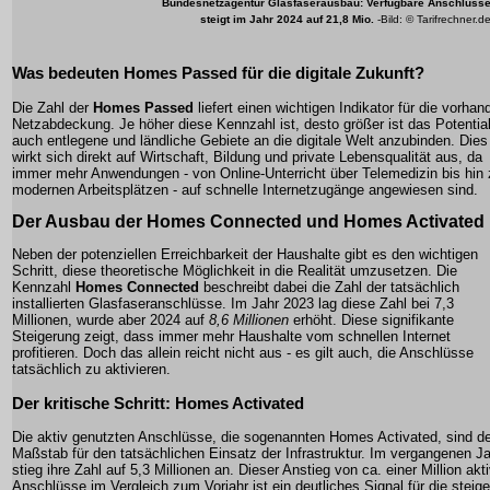
Bundesnetzagentur
Glasfaserausbau
: Verfügbare Anschlüss
steigt im Jahr 2024 auf 21,8 Mio.
-Bild: © Tarifrechner.d
Was bedeuten
Homes Passed
für die digitale Zukunft?
Die Zahl der
Homes Passed
liefert einen wichtigen Indikator für die vorha
Netzabdeckung. Je höher diese Kennzahl ist, desto größer ist das Potential
auch entlegene und ländliche Gebiete an die digitale Welt anzubinden. Dies
wirkt sich direkt auf Wirtschaft, Bildung und private Lebensqualität aus, da
immer mehr Anwendungen - von Online-Unterricht über Telemedizin bis hin 
modernen Arbeitsplätzen - auf schnelle Internetzugänge angewiesen sind.
Der Ausbau der
Homes Connected
und
Homes Activated
Neben der potenziellen Erreichbarkeit der Haushalte gibt es den wichtigen
Schritt, diese theoretische Möglichkeit in die Realität umzusetzen. Die
Kennzahl
Homes Connected
beschreibt dabei die Zahl der tatsächlich
installierten Glasfaseranschlüsse. Im Jahr 2023 lag diese Zahl bei 7,3
Millionen, wurde aber 2024 auf
8,6 Millionen
erhöht. Diese signifikante
Steigerung zeigt, dass immer mehr Haushalte vom schnellen Internet
profitieren. Doch das allein reicht nicht aus - es gilt auch, die Anschlüsse
tatsächlich zu aktivieren.
Der kritische Schritt:
Homes Activated
Die aktiv genutzten Anschlüsse, die sogenannten
Homes Activated
, sind d
Maßstab für den tatsächlichen Einsatz der Infrastruktur. Im vergangenen J
stieg ihre Zahl auf 5,3 Millionen an. Dieser Anstieg von ca. einer Million akt
Anschlüsse im Vergleich zum Vorjahr ist ein deutliches Signal für die steig