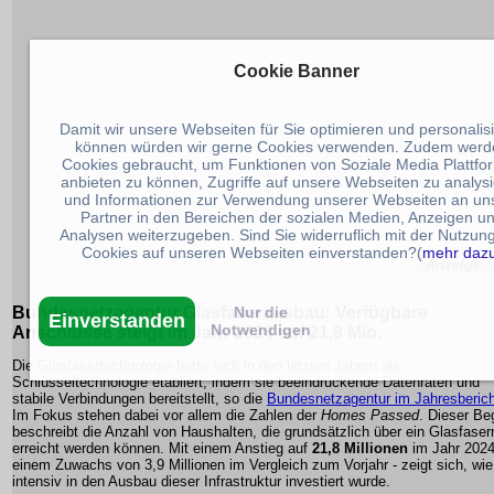
Cookie Banner
Damit wir unsere Webseiten für Sie optimieren und personalis
können würden wir gerne Cookies verwenden. Zudem werd
Cookies gebraucht, um Funktionen von Soziale Media Plattfo
anbieten zu können, Zugriffe auf unsere Webseiten zu analys
und Informationen zur Verwendung unserer Webseiten an un
Partner in den Bereichen der sozialen Medien, Anzeigen u
Analysen weiterzugeben. Sind Sie widerruflich mit der Nutzun
Cookies auf unseren Webseiten einverstanden?(
mehr daz
Nur die
Bundesnetzagentur
Glasfaserausbau
: Verfügbare
Einverstanden
Notwendigen
Anschlüsse steigt im Jahr 2024 auf 21,8 Mio.
Die Glasfasertechnologie hatte sich in den letzten Jahren als
Schlüsseltechnologie etabliert, indem sie beeindruckende
Datenraten
und
stabile Verbindungen bereitstellt, so die
Bundesnetzagentur im Jahresberich
Im Fokus stehen dabei vor allem die Zahlen der
Homes Passed
. Dieser Beg
beschreibt die Anzahl von Haushalten, die grundsätzlich über ein Glasfaser
erreicht werden können. Mit einem Anstieg auf
21,8 Millionen
im Jahr 2024
einem Zuwachs von 3,9 Millionen im Vergleich zum Vorjahr - zeigt sich, wie
intensiv in den Ausbau dieser Infrastruktur investiert wurde.