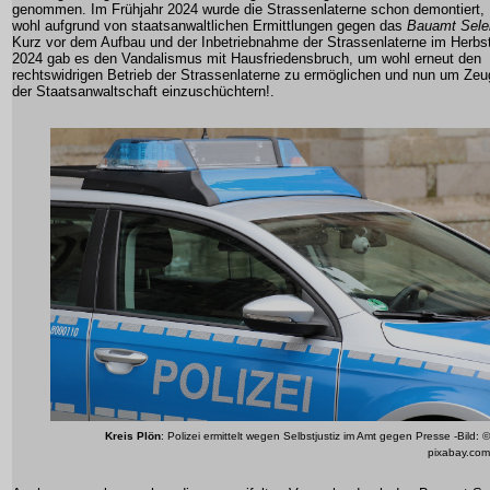
genommen. Im Frühjahr 2024 wurde die Strassenlaterne schon demontiert,
wohl aufgrund von staatsanwaltlichen Ermittlungen gegen das
Bauamt Sele
Kurz vor dem Aufbau und der Inbetriebnahme der Strassenlaterne im Herbs
2024 gab es den Vandalismus mit Hausfriedensbruch, um wohl erneut den
rechtswidrigen Betrieb der Strassenlaterne zu ermöglichen und nun um
Zeu
der Staatsanwaltschaft
einzuschüchtern!.
Kreis Plön
: Polizei ermittelt wegen Selbstjustiz im Amt gegen Presse -Bild: ©
pixabay.com