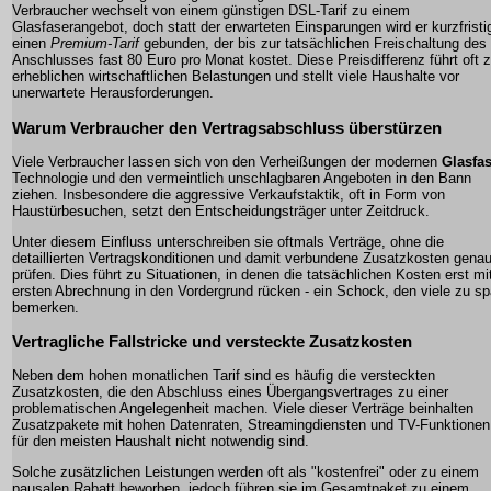
Verbraucher wechselt von einem günstigen DSL-Tarif zu einem
Glasfaserangebot, doch statt der erwarteten Einsparungen wird er kurzfristi
einen
Premium-Tarif
gebunden, der bis zur tatsächlichen Freischaltung des
Anschlusses fast 80 Euro pro Monat kostet. Diese Preisdifferenz führt oft 
erheblichen wirtschaftlichen Belastungen und stellt viele Haushalte vor
unerwartete Herausforderungen.
Warum Verbraucher den Vertragsabschluss überstürzen
Viele Verbraucher lassen sich von den Verheißungen der modernen
Glasfa
Technologie und den vermeintlich unschlagbaren Angeboten in den Bann
ziehen. Insbesondere die aggressive Verkaufstaktik, oft in Form von
Haustürbesuchen, setzt den Entscheidungsträger unter Zeitdruck.
Unter diesem Einfluss unterschreiben sie oftmals Verträge, ohne die
detaillierten Vertragskonditionen und damit verbundene
Zusatzkosten
genau
prüfen. Dies führt zu Situationen, in denen die tatsächlichen Kosten erst mi
ersten Abrechnung in den Vordergrund rücken - ein Schock, den viele zu sp
bemerken.
Vertragliche Fallstricke und versteckte
Zusatzkosten
Neben dem hohen monatlichen Tarif sind es häufig die versteckten
Zusatzkosten
, die den Abschluss eines Übergangsvertrages zu einer
problematischen Angelegenheit machen. Viele dieser Verträge beinhalten
Zusatzpakete mit hohen Datenraten, Streamingdiensten und TV-Funktionen,
für den meisten Haushalt nicht notwendig sind.
Solche zusätzlichen Leistungen werden oft als "kostenfrei" oder zu einem
pausalen Rabatt beworben, jedoch führen sie im Gesamtpaket zu einem