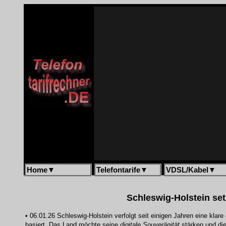
Home
▼
Telefontarife
▼
VDSL/Kabel
▼
Schleswig-Holstein set
• 06.01.26 Schleswig-Holstein verfolgt seit einigen Jahren eine klare 
basiert. Das Land möchte seine
digitale Souveränität
stärken und di