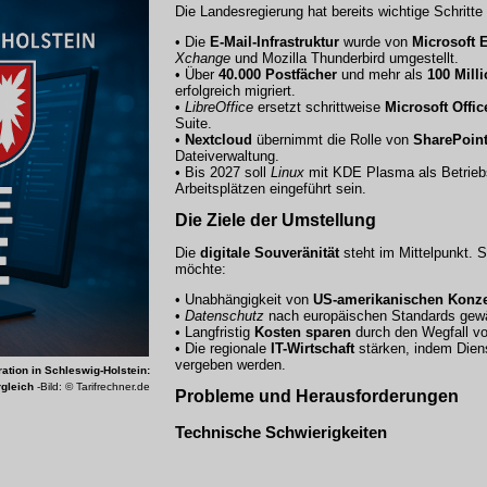
Die Landesregierung hat bereits wichtige Schritt
• Die
E-Mail-Infrastruktur
wurde von
Microsoft 
Xchange
und
Mozilla Thunderbird
umgestellt.
• Über
40.000 Postfächer
und mehr als
100 Mill
erfolgreich migriert.
•
LibreOffice
ersetzt schrittweise
Microsoft Offic
Suite.
•
Nextcloud
übernimmt die Rolle von
SharePoin
Dateiverwaltung.
• Bis 2027 soll
Linux
mit
KDE Plasma
als Betrieb
Arbeitsplätzen eingeführt sein.
Die Ziele der Umstellung
Die
digitale Souveränität
steht im Mittelpunkt. 
möchte:
• Unabhängigkeit von
US-amerikanischen Konz
•
Datenschutz
nach europäischen Standards gewä
• Langfristig
Kosten sparen
durch den Wegfall v
• Die regionale
IT-Wirtschaft
stärken, indem Diens
vergeben werden.
ation in Schleswig-Holstein:
gleich
-Bild: © Tarifrechner.de
Probleme und Herausforderungen
Technische Schwierigkeiten