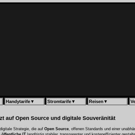
Handytarife
▼
Stromtarife
▼
Reisen
▼
V
zt auf Open Source und digitale Souveränität
digitale Strategie, die auf
Open Source
, offenen Standards und einer unabhän
e
öffentliche IT
langfristig stabiler, transparenter und kosteneffizienter gestalt