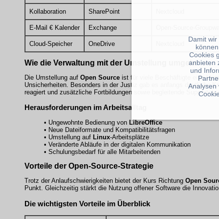
Kollaboration
SharePoint
Nextcloud
E-Mail € Kalender
Exchange
Open-Source-Groupwa
Damit wir
Cloud-Speicher
OneDrive
Nextcloud
können
Cookies 
anbieten 
Wie die
Verwaltung
mit der Umstellung umgeht
und Info
Die Umstellung auf
Open Source
ist für viele Beschäftigte eine H
Partne
Unsicherheiten. Besonders in der Justiz gab es anfangs deutliche Kri
Analysen 
reagiert und zusätzliche Fortbildungen sowie begleitende Supportstru
Cookie
Herausforderungen im Arbeitsalltag
• Ungewohnte Bedienung von
LibreOffice
• Neue Dateiformate und Kompatibilitätsfragen
• Umstellung auf
Linux
-Arbeitsplätze
• Veränderte Abläufe in der digitalen Kommunikation
• Schulungsbedarf für alle Mitarbeitenden
Vorteile der Open-Source-Strategie
Trotz der Anlaufschwierigkeiten bietet der Kurs Richtung
Open Sour
Punkt. Gleichzeitig stärkt die Nutzung offener Software die Innovati
Die wichtigsten Vorteile im Überblick