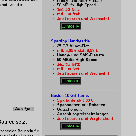
Handy- und SMS-Flatrate
hat, wie die
50 MBit/s High-Speed
1&1 5G Netz
mtl. Laufzeit
Jetzt sparen und Wechseln!
...Infos ►
Spartipp Handytarife:
25 GB Allnet-Flat
mtl. 6,99 € statt 9,99 €
Handy- und SMS-Flatrate
50 MBit/s High-Speed
1&1 5G Netz
mtl. Laufzeit
Jetzt sparen und Wechseln!
...Infos ►
Besten 10 GB Tarife:
Spartarife ab 3,99 €
Sparwochen mit Rabatten,
Gutscheinen,
Anschlusspreisbefreiungen
Jetzt sparen und Vergleichen!
Source
setzt
...Infos ►
zentralen Baustein für
 Gedanke dahinter ist