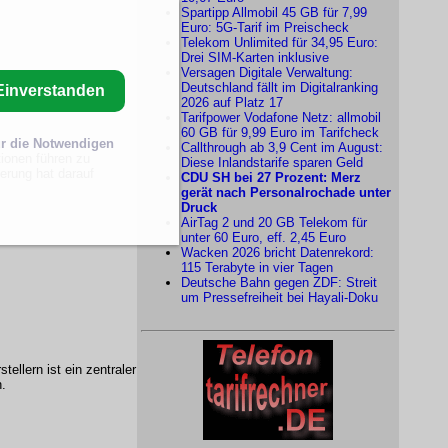
Spartipp Allmobil 45 GB für 7,99
Euro: 5G-Tarif im Preischeck
Telekom Unlimited für 34,95 Euro:
Drei SIM-Karten inklusive
Versagen Digitale Verwaltung:
Deutschland fällt im Digitalranking
Einverstanden
2026 auf Platz 17
Tarifpower Vodafone Netz: allmobil
60 GB für 9,99 Euro im Tarifcheck
r die Notwendigen
Callthrough ab 3,9 Cent im August:
tionen führen zu
Diese Inlandstarife sparen Geld
ierung hat darauf
CDU SH bei 27 Prozent: Merz
gerät nach Personalrochade unter
Druck
AirTag 2 und 20 GB Telekom für
unter 60 Euro, eff. 2,45 Euro
Wacken 2026 bricht Datenrekord:
115 Terabyte in vier Tagen
Deutsche Bahn gegen ZDF: Streit
um Pressefreiheit bei Hayali-Doku
tellern ist ein zentraler
n.