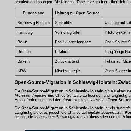
proprietären Lösungen. Die folgende Tabelle zeigt einen Überblick übe
Bundesland
Haltung zu Open Source
Schleswig-Holstein
Sehr aktiv
Umstieg auf
Li
Hamburg
Vorsichtig offen
Pilotprojekte i
Berlin
Positiv, aber langsam
Open-Source-Str
Bremen
Erfahren
Langjährige Nu
Bayern
Zurückhaltend
Fokus auf Mic
NRW
Mischstrategie
Open Source i
Open-Source-Migration in Schleswig-Holstein: Zwis
Die
Open-Source-Migration
in
Schleswig-Holstein
gilt als eines d
Microsoft Windows
und
Office-Software
zu beenden und langfristig 
Herausforderungen und den Kostenvergleich zwischen
Open Sourc
Die
Open-Source-Migration
in
Schleswig-Holstein
ist ein
strategi
Langfristig bietet es jedoch die Chance auf
digitale Souveränität
,
Ko
gelingt, die
technischen Schwierigkeiten
zu überwinden und die
Mita