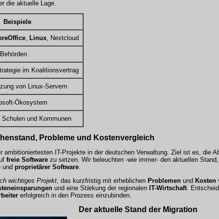
r die aktuelle Lage.
Beispiele
breOffice
,
Linux
, Nextcloud
n Behörden
ategie im Koalitionsvertrag
tzung von Linux-Servern
rosoft-Ökosystem
n Schulen und Kommunen
chenstand, Probleme und Kostenvergleich
er ambitioniertesten IT-Projekte in der deutschen Verwaltung. Ziel ist es, die 
auf
freie Software
zu setzen. Wir beleuchten -wie immer- den aktuellen Stand,
e
und
proprietärer Software
.
sch wichtiges Projekt
, das kurzfristig mit erheblichen
Problemen
und
Kosten
steneinsparungen
und eine Stärkung der regionalen
IT-Wirtschaft
. Entscheid
rbeiter
erfolgreich in den Prozess einzubinden.
Der aktuelle Stand der Migration