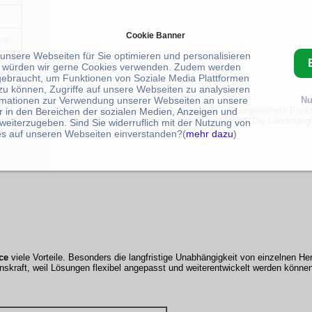
Cookie Banner
re
 unsere Webseiten für Sie optimieren und personalisieren
 würden wir gerne Cookies verwenden. Zudem werden
gebraucht, um Funktionen von Soziale Media Plattformen
zu können, Zugriffe auf unsere Webseiten zu analysieren
rmationen zur Verwendung unserer Webseiten an unsere
Nu
erausforderung. Neue Oberflächen, andere Arbeitsabläufe und ungewohnte Funk
r in den Bereichen der sozialen Medien, Anzeigen und
tik, weil die Migration schneller voranging als die Schulungen. Die Landesreg
weiterzugeben. Sind Sie widerruflich mit der Nutzung von
kturen eingerichtet.
s auf unseren Webseiten einverstanden?(
mehr dazu
)
ce
viele Vorteile. Besonders die langfristige Unabhängigkeit von einzelnen Hers
onskraft, weil Lösungen flexibel angepasst und weiterentwickelt werden könne