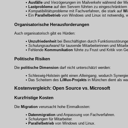
•
Ausfälle
und
Verzögerungen
im Mailverkehr während der Mig
•
Lastprobleme
auf den Servern führten zu eingeschränktem Zu
•
Kompatibilitätsprobleme
mit Fachverfahren, die stark auf
Wi
• Ein
Parallelbetrieb
von Windows und Linux ist notwendig, w
Organisatorische Herausforderungen
Auch organisatorisch gibt es Hürden:
•
Unzufriedenheit
bei Beschäftigten durch Funktionsstörunge
•
Schulungsaufwand
für tausende Mitarbeiterinnen und Mitarbe
• Fehlende
Kommunikation
führte zu Frust und Kritik von G
Politische Risiken
Die
politische Dimension
darf nicht unterschätzt werden:
• Schleswig-Holstein geht einen
Alleingang
, wodurch Synergie
• Das Scheitern des
LiMux-Projekts
in München dient als wa
Kostenvergleich: Open Source vs. Microsoft
Kurzfristige Kosten
Die
Migration
verursacht hohe Einmalkosten:
•
Datenmigration
und Anpassung von Fachverfahren.
•
Schulungen
für Mitarbeiter.
•
Parallelbetrieb
von Windows und Linux.