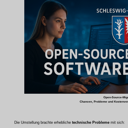
Open-Source-Migr
Chancen, Probleme und Kostenver
Die Umstellung brachte erhebliche
technische Probleme
mit sich: