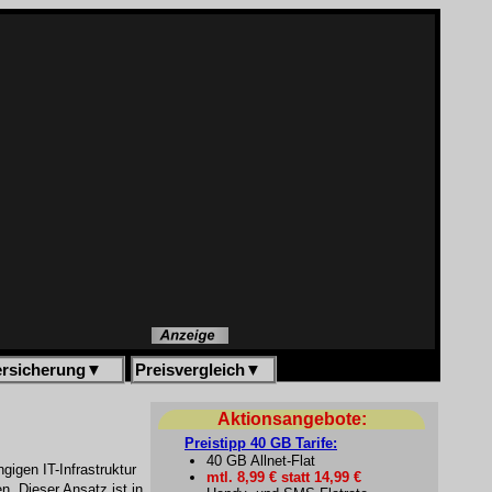
ersicherung
▼
Preisvergleich
▼
Aktionsangebote:
Preistipp 40 GB Tarife:
40 GB Allnet-Flat
gigen IT-Infrastruktur
mtl. 8,99 € statt 14,99 €
en. Dieser Ansatz ist in