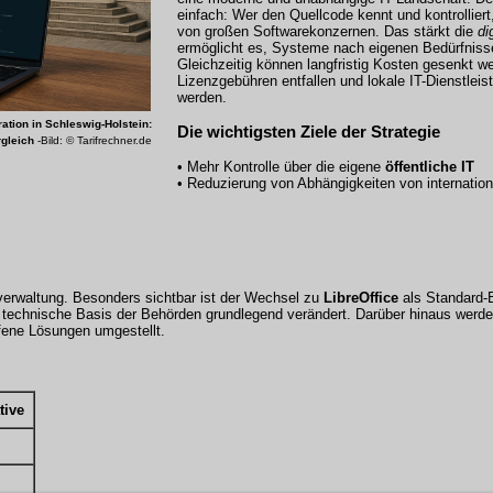
einfach: Wer den Quellcode kennt und kontrolliert
von großen Softwarekonzernen. Das stärkt die
di
ermöglicht es, Systeme nach eigenen Bedürfnis
Gleichzeitig können langfristig Kosten gesenkt we
Lizenzgebühren entfallen und lokale IT-Dienstleis
werden.
ation in Schleswig-Holstein:
Die wichtigsten Ziele der Strategie
gleich
-Bild: © Tarifrechner.de
• Mehr Kontrolle über die eigene
öffentliche IT
• Reduzierung von Abhängigkeiten von internation
sverwaltung. Besonders sichtbar ist der Wechsel zu
LibreOffice
als Standard-B
 die technische Basis der Behörden grundlegend verändert. Darüber hinaus werd
fene Lösungen umgestellt.
tive