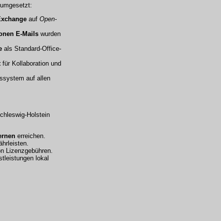
e umgesetzt:
Exchange
auf
Open-
ionen E-Mails
wurden
e
als Standard-Office-
t
für Kollaboration und
ssystem auf allen
Schleswig-Holstein
ernen
erreichen.
hrleisten.
on Lizenzgebühren.
tleistungen lokal