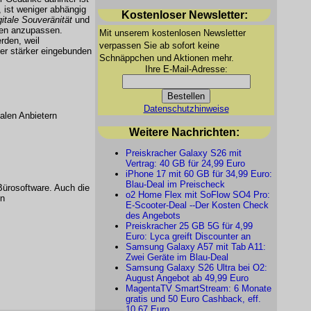
, ist weniger abhängig
Kostenloser Newsletter:
gitale Souveränität
und
sen anzupassen.
Mit unserem kostenlosen Newsletter
rden, weil
verpassen Sie ab sofort keine
ter stärker eingebunden
Schnäppchen und Aktionen mehr.
Ihre E-Mail-Adresse:
Datenschutzhinweise
alen Anbietern
Weitere Nachrichten:
Preiskracher Galaxy S26 mit
Vertrag: 40 GB für 24,99 Euro
iPhone 17 mit 60 GB für 34,99 Euro:
Blau-Deal im Preischeck
ürosoftware. Auch die
o2 Home Flex mit SoFlow SO4 Pro:
en
E-Scooter-Deal --Der Kosten Check
des Angebots
Preiskracher 25 GB 5G für 4,99
Euro: Lyca greift Discounter an
Samsung Galaxy A57 mit Tab A11:
Zwei Geräte im Blau-Deal
Samsung Galaxy S26 Ultra bei O2:
August Angebot ab 49,99 Euro
MagentaTV SmartStream: 6 Monate
gratis und 50 Euro Cashback, eff.
10,67 Euro