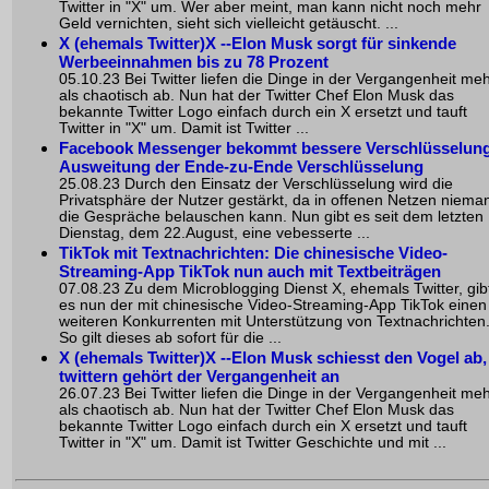
Twitter in "X" um. Wer aber meint, man kann nicht noch mehr
Geld vernichten, sieht sich vielleicht getäuscht. ...
X (ehemals Twitter)X --Elon Musk sorgt für sinkende
Werbeeinnahmen bis zu 78 Prozent
05.10.23 Bei Twitter liefen die Dinge in der Vergangenheit me
als chaotisch ab. Nun hat der Twitter Chef Elon Musk das
bekannte Twitter Logo einfach durch ein X ersetzt und tauft
Twitter in "X" um. Damit ist Twitter ...
Facebook Messenger bekommt bessere Verschlüsselung
Ausweitung der Ende-zu-Ende Verschlüsselung
25.08.23 Durch den Einsatz der Verschlüsselung wird die
Privatsphäre der Nutzer gestärkt, da in offenen Netzen niema
die Gespräche belauschen kann. Nun gibt es seit dem letzten
Dienstag, dem 22.August, eine vebesserte ...
TikTok mit Textnachrichten: Die chinesische Video-
Streaming-App TikTok nun auch mit Textbeiträgen
07.08.23 Zu dem Microblogging Dienst X, ehemals Twitter, gib
es nun der mit chinesische Video-Streaming-App TikTok einen
weiteren Konkurrenten mit Unterstützung von Textnachrichten
So gilt dieses ab sofort für die ...
X (ehemals Twitter)X --Elon Musk schiesst den Vogel ab,
twittern gehört der Vergangenheit an
26.07.23 Bei Twitter liefen die Dinge in der Vergangenheit me
als chaotisch ab. Nun hat der Twitter Chef Elon Musk das
bekannte Twitter Logo einfach durch ein X ersetzt und tauft
Twitter in "X" um. Damit ist Twitter Geschichte und mit ...