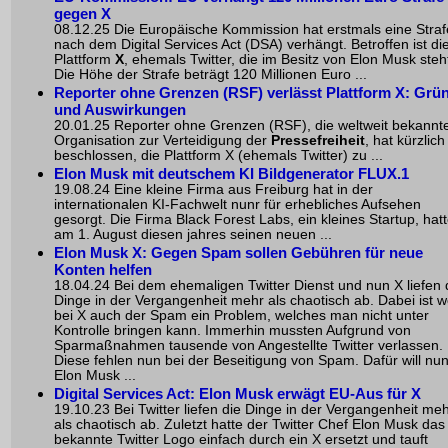
gegen X
08.12.25 Die Europäische Kommission hat erstmals eine Straf
nach dem Digital Services Act (DSA) verhängt. Betroffen ist di
Plattform
X
, ehemals Twitter, die im Besitz von Elon Musk steh
Die Höhe der Strafe beträgt
120 Millionen Euro
...
Reporter ohne Grenzen (RSF) verlässt Plattform X: Grü
und Auswirkungen
20.01.25 Reporter ohne Grenzen (RSF), die weltweit bekannt
Organisation zur Verteidigung der
Pressefreiheit
, hat kürzlich
beschlossen, die Plattform X (ehemals Twitter) zu ...
Elon Musk mit deutschem KI Bildgenerator FLUX.1
19.08.24 Eine kleine Firma aus Freiburg hat in der
internationalen KI-Fachwelt nunr für erhebliches Aufsehen
gesorgt. Die Firma Black Forest Labs, ein kleines Startup, hat
am 1. August diesen jahres seinen neuen ...
Elon Musk X: Gegen Spam sollen Gebühren für neue
Konten helfen
18.04.24 Bei dem ehemaligen Twitter Dienst und nun X liefen 
Dinge in der Vergangenheit mehr als chaotisch ab. Dabei ist w
bei X auch der Spam ein Problem, welches man nicht unter
Kontrolle bringen kann. Immerhin mussten Aufgrund von
Sparmaßnahmen tausende von Angestellte Twitter verlassen.
Diese fehlen nun bei der Beseitigung von Spam. Dafür will nu
Elon Musk ...
Digital Services Act: Elon Musk erwägt EU-Aus für X
19.10.23 Bei Twitter liefen die Dinge in der Vergangenheit me
als chaotisch ab. Zuletzt hatte der Twitter Chef Elon Musk das
bekannte Twitter Logo einfach durch ein X ersetzt und tauft