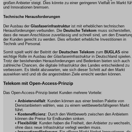
großen Anbieter steigt. Dies könnte zu einer geringeren Vielfalt im Markt fü
und Innovationen bremsen.
Technische Herausforderungen
Der Ausbau der
Glasfaserinfrastruktur
ist mit erheblichen technischen
Herausforderungen verbunden. Die
Deutsche Telekom
muss sicherstellen,
dass die neuen Anschlüsse zuverlässig und schnell sind, um den Erwartun
der Kunden gerecht zu werden. Dies erfordert erhebliche Investitionen in
Technik und Personal.
Somit spielt wohl der Beitritt der
Deutschen Telekom
zum
BUGLAS
eine
wichtige Rolle im Ausbau der
Glasfaserinfrastruktur
in Deutschland spielen.
Trotz der bestehenden Herausforderungen und Bedenken bieten sich auch
zahlreiche Chancen, die digitale Infrastruktur des Landes entscheidend zu
verbessern. Es bleibt abzuwarten, wie sich dieser Schritt auf den Markt
auswirken wird und ob die angestrebten Ziele erreicht werden können.
Telekom mit Open-Access-Prinzip
Das Open-Access-Prinzip bietet Kunden mehrere Vorteile:
•
Anbietervielfalt
: Kunden können aus einer breiten Palette von
Dienstanbietern wählen, was zu einem wettbewerbsfähigeren Markt
führt.
•
Kosteneffizienz
: Durch den Wettbewerb zwischen den Anbietern
können die Preise für Endkunden sinken.
•
Flexibilität
: Kunden haben die Freiheit, den Anbieter zu wechseln,
ohne dass neue Infrastruktur verlegt werden muss.
•
Innovationsförderung
: Ein offener Markt fördert Innovationen, da