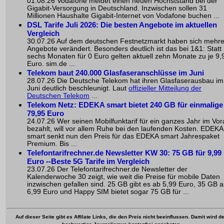
01.08.26 Vodafone meldet einen neuen Höchststand bei der
Gigabit-Versorgung in Deutschland. Inzwischen sollen 31
Millionen Haushalte Gigabit-Internet von Vodafone buchen ...
DSL Tarife Juli 2026: Die besten Angebote im aktuellen
Vergleich
30.07.26 Auf dem deutschen Festnetzmarkt haben sich mehr
Angebote verändert. Besonders deutlich ist das bei 1&1: Statt
sechs Monaten für 0 Euro gelten aktuell zehn Monate zu je 9,
Euro. sim.de ...
Telekom baut 240.000 Glasfaseranschlüsse im Juni
28.07.26 Die Deutsche Telekom hat ihren Glasfaserausbau im
Juni deutlich beschleunigt. Laut
offizieller Mitteilung der
Deutschen Telekom
...
Telekom Netz: EDEKA smart bietet 240 GB für einmalige
79,95 Euro
24.07.26 Wer seinen Mobilfunktarif für ein ganzes Jahr im Vo
bezahlt, will vor allem Ruhe bei den laufenden Kosten. EDEKA
smart senkt nun den Preis für das EDEKA smart Jahrespaket
Premium. Bis ...
Telefontarifrechner.de Newsletter KW 30: 75 GB für 9,99
Euro --Beste 5G Tarife im Vergleich
23.07.26 Der Telefontarifrechner.de Newsletter der
Kalenderwoche 30 zeigt, wie weit die Preise für mobile Daten
inzwischen gefallen sind. 25 GB gibt es ab 5,99 Euro, 35 GB 
6,99 Euro und Happy SIM bietet sogar 75 GB für ...
Auf dieser Seite gibt es Affilate Links, die den Preis nicht beeinflussen. Damit wird de