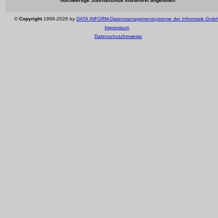
hochwertige Journalismus kostenfrei angeboten
©
Copyright
1998-2026 by
DATA INFORM-Datenmanagementsysteme der Informatik Gmb
Impressum
Datenschutzhinweise