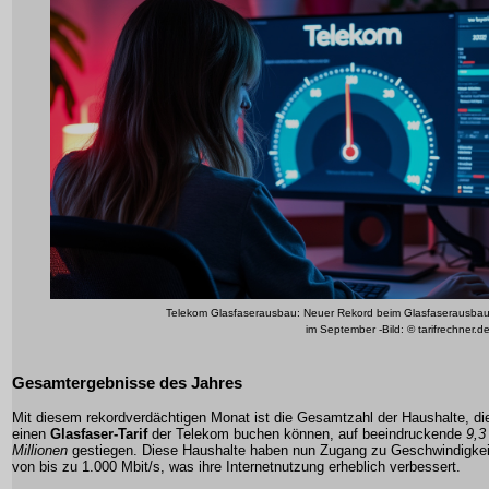
Telekom Glasfaserausbau: Neuer Rekord beim Glasfaserausba
im September -Bild: © tarifrechner.d
Gesamtergebnisse des Jahres
Mit diesem rekordverdächtigen Monat ist die Gesamtzahl der Haushalte, di
einen
Glasfaser-Tarif
der Telekom buchen können, auf beeindruckende
9,3
Millionen
gestiegen. Diese Haushalte haben nun Zugang zu
Geschwindigkei
von bis zu 1.000 Mbit/s
, was ihre Internetnutzung erheblich verbessert.