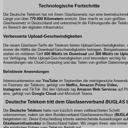
Technologische Fortschritte
Die Deutsche Telekom hat mit ihrem Glasfasernetz nun eine beeindrucken
Länge von über
770.000 Kilometern
erreicht. Dies macht es zum größten
Glasfasernetz
in Deutschland und unterstreicht die Führungsrolle der Tele
im Bereich der digitalen Infrastruktur.
Verbesserte Upload-Geschwindigkeiten
Die neuen
Glasfaser-Tarife
der Telekom bieten Upload-Geschwindigkeiten, 
immer die Hälfte der Download-Geschwindigkeiten betragen. Beispielsweis
stehen im mittleren Tarif
600 Mbit/s im Download
und
300 Mbit/s im Upl
zur Verfügung. Hohe Upload-Geschwindigkeiten sind besonders wichtig für
Anwendungen wie
Cloud-Computing
und das
Teilen von großen Datenmeng
Beliebteste Anwendungen
Interessanterweise war
YouTube
im September die meistgenutzte Anwend
im Festnetz der Telekom, gefolgt von
Netflix, Amazon Prime Video,
Instagram
und
TikTok
. Bei den Uploads lag
Amazon Web Services
auf Pl
eins, gefolgt von
Google Cloud
und
Microsoft Teams
.
Deutsche Telekom
tritt dem Glasfaserverband
BUGLAS
b
Die
Deutsche Telekom
hatte nun kürzlich einen vielbeachteten Schritt
unternommen, indem sie dem Bundesverband Glasfaseranschluss (
BUGL
beigetreten ist. Diese Entscheidung könnte weitreichende Auswirkungen auf
Glasfaserinfrastruktur
in Deutschland haben. Wir zeigen ihnen -wie immer
alle möglichen Folgen vom
Telekom Beitritt
auf.