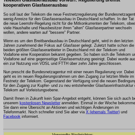
kooperativen Glasfaserausbau
So soll laut der Telekom die neue Festnetzregulierung der Bundesnetzagen
wenig Anreize für den Glasfaserausbau in Deutschland schaffen. In der Tat g
die neue Leerrohr-Regelung nicht für die Mitkonkurrenten der Telekom, obw
viele Haushalte und Hausbesitzer ihren "alten" Glasfaserpartner wechseln
wollen, andere warten auf "bessere" Partner.
Wenn es um den Breitbandausbau in Deutschland geht, wird in den letzten
Jahren zunehmend der Fokus auf Glasfaser gelegt. Zuletzt hatte schon die
beiden größten Glasfaseranbieter in Deutschland mit der Telekom und
Vodafone eine Kooperation bekannt gegeben. So haben sich die Telekom u
Vodafone auf eine gegenseitige Glasfasernutzung geeinigt. Dabei wurde au
ein zur Nutzung von VDSL und FTTH über zehn Jahre geschlossen.
Nun prescht die Bundesnetzagentur mit einer neuen Regulierung vor. Dabei
geht es im neuen Regulierungsrahmen um den Zugang zur letzten Meile im
Festnetz der Telekom. Gegenstand der Verfügung sind die neuen Bedingun
für den Zugang zur Kupfer- und zu neu entstehender Glasfaserinfrastruktur 
Telekom auf Vorleistungsebene.
Damit Ihnen in Zukunft kein Spar-Angebot entgeht, können Sie sich auch b
unserem
kostenlosen Newsletter
anmelden. Einmal in der Woche bekomm
Sie dann eine Übersicht an Aktionen und wichtigen Änderungen im
Telefonmarkt. Noch schneller sind Sie aber via
X (ehemals Twitter)
und
Facebook
informiert.
Verwandte Nachrichten: