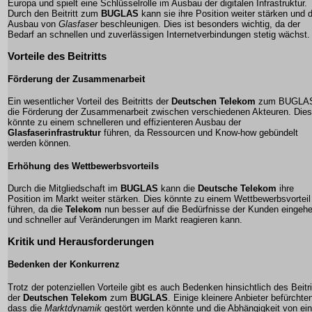
Europa und spielt eine Schlüsselrolle im Ausbau der digitalen Infrastruktur.
Durch den Beitritt zum
BUGLAS
kann sie ihre Position weiter stärken und 
Ausbau von
Glasfaser
beschleunigen. Dies ist besonders wichtig, da der
Bedarf an schnellen und zuverlässigen Internetverbindungen stetig wächst.
Vorteile des Beitritts
Förderung der Zusammenarbeit
Ein wesentlicher Vorteil des Beitritts der
Deutschen Telekom
zum
BUGLA
die Förderung der Zusammenarbeit zwischen verschiedenen Akteuren. Dies
könnte zu einem schnelleren und effizienteren Ausbau der
Glasfaserinfrastruktur
führen, da Ressourcen und Know-how gebündelt
werden können.
Erhöhung des Wettbewerbsvorteils
Durch die Mitgliedschaft im
BUGLAS
kann die
Deutsche Telekom
ihre
Position im Markt weiter stärken. Dies könnte zu einem Wettbewerbsvorteil
führen, da die
Telekom
nun besser auf die Bedürfnisse der Kunden eingeh
und schneller auf Veränderungen im Markt reagieren kann.
Kritik und Herausforderungen
Bedenken der Konkurrenz
Trotz der potenziellen Vorteile gibt es auch Bedenken hinsichtlich des Beitri
der
Deutschen Telekom
zum
BUGLAS
. Einige kleinere Anbieter befürchte
dass die
Marktdynamik
gestört werden könnte und die
Abhängigkeit
von ei