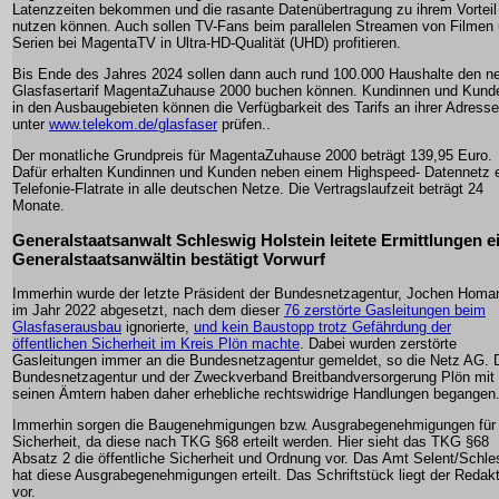
Latenzzeiten bekommen und die rasante Datenübertragung zu ihrem Vorteil
nutzen können. Auch sollen TV-Fans beim parallelen Streamen von Filmen
Serien bei MagentaTV in Ultra-HD-Qualität (UHD) profitieren.
Bis Ende des Jahres 2024 sollen dann auch rund 100.000 Haushalte den n
Glasfasertarif MagentaZuhause 2000 buchen können. Kundinnen und Kund
in den Ausbaugebieten können die Verfügbarkeit des Tarifs an ihrer Adresse
unter
www.telekom.de/glasfaser
prüfen..
Der monatliche Grundpreis für MagentaZuhause 2000 beträgt 139,95 Euro.
Dafür erhalten Kundinnen und Kunden neben einem Highspeed- Datennetz 
Telefonie-Flatrate in alle deutschen Netze. Die Vertragslaufzeit beträgt 24
Monate.
Generalstaatsanwalt Schleswig Holstein leitete Ermittlungen ei
Generalstaatsanwältin bestätigt Vorwurf
Immerhin wurde der letzte Präsident der Bundesnetzagentur, Jochen Homa
im Jahr 2022 abgesetzt, nach dem dieser
76 zerstörte Gasleitungen beim
Glasfaserausbau
ignorierte,
und kein Baustopp trotz Gefährdung der
öffentlichen Sicherheit im Kreis Plön machte
. Dabei wurden zerstörte
Gasleitungen immer an die Bundesnetzagentur gemeldet, so die Netz AG. 
Bundesnetzagentur und der Zweckverband Breitbandversorgerung Plön mit
seinen Ämtern haben daher erhebliche rechtswidrige Handlungen begangen
Immerhin sorgen die Baugenehmigungen bzw. Ausgrabegenehmigungen für
Sicherheit, da diese nach TKG §68 erteilt werden. Hier sieht das TKG §68
Absatz 2 die öffentliche Sicherheit und Ordnung vor. Das Amt Selent/Schl
hat diese Ausgrabegenehmigungen erteilt. Das Schriftstück liegt der Redak
vor.