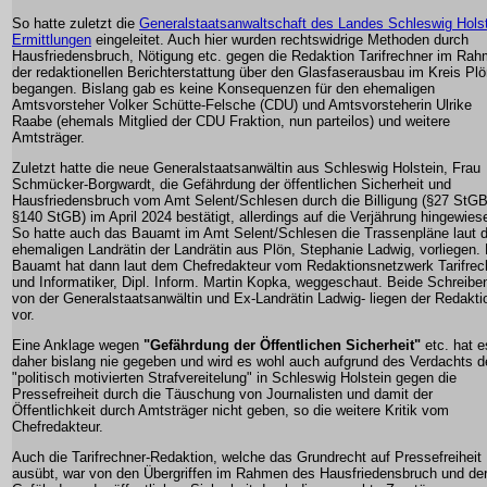
So hatte zuletzt die
Generalstaatsanwaltschaft des Landes Schleswig Hols
Ermittlungen
eingeleitet. Auch hier wurden rechtswidrige Methoden durch
Hausfriedensbruch, Nötigung etc. gegen die Redaktion Tarifrechner im Ra
der redaktionellen Berichterstattung über den Glasfaserausbau im Kreis Pl
begangen. Bislang gab es keine Konsequenzen für den ehemaligen
Amtsvorsteher Volker Schütte-Felsche (CDU) und Amtsvorsteherin Ulrike
Raabe (ehemals Mitglied der CDU Fraktion, nun parteilos) und weitere
Amtsträger.
Zuletzt hatte die neue Generalstaatsanwältin aus Schleswig Holstein, Frau
Schmücker-Borgwardt, die Gefährdung der öffentlichen Sicherheit und
Hausfriedensbruch vom Amt Selent/Schlesen durch die Billigung (§27 StGB
§140 StGB) im April 2024 bestätigt, allerdings auf die Verjährung hingewies
So hatte auch das Bauamt im Amt Selent/Schlesen die Trassenpläne laut d
ehemaligen Landrätin der Landrätin aus Plön, Stephanie Ladwig, vorliegen.
Bauamt hat dann laut dem Chefredakteur vom Redaktionsnetzwerk Tarifrec
und Informatiker, Dipl. Inform. Martin Kopka, weggeschaut. Beide Schreiben
von der Generalstaatsanwältin und Ex-Landrätin Ladwig- liegen der Redakti
vor.
Eine Anklage wegen
"Gefährdung der Öffentlichen Sicherheit"
etc. hat e
daher bislang nie gegeben und wird es wohl auch aufgrund des Verdachts d
"politisch motivierten Strafvereitelung" in Schleswig Holstein gegen die
Pressefreiheit durch die Täuschung von Journalisten und damit der
Öffentlichkeit durch Amtsträger nicht geben, so die weitere Kritik vom
Chefredakteur.
Auch die Tarifrechner-Redaktion, welche das Grundrecht auf Pressefreiheit
ausübt, war von den Übergriffen im Rahmen des Hausfriedensbruch und de