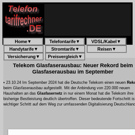
Home
▼
Telefontarife
▼
VDSL/Kabel
▼
Handytarife
▼
Stromtarife
▼
Reisen
▼
Versicherung
▼
Preisvergleich
▼
Telekom Glasfaserausbau: Neuer Rekord beim
Glasfaserausbau im September
• 23.10.24 Im September 2024 hat die Deutsche Telekom einen neuen
Rek
beim
Glasfaserausbau
aufgestellt. Mit der Anbindung von
220.000 neuen
Haushalten
an das
Glasfasernetz
in nur einem Monat hat die Telekom ihre
bisherige Bestleistung deutlich übertroffen. Dieser bedeutende Fortschritt is
wichtiger Schritt auf dem Weg zur umfassenden Digitalisierung Deutschlan