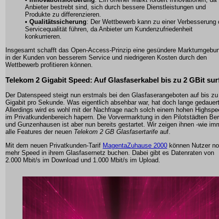
Anbieter bestrebt sind, sich durch bessere Dienstleistungen und
Produkte zu differenzieren.
•
Qualitätssicherung
: Der Wettbewerb kann zu einer Verbesserung 
Servicequalität führen, da Anbieter um Kundenzufriedenheit
konkurrieren.
Insgesamt schafft das Open-Access-Prinzip eine gesündere Marktumgebu
in der Kunden von besserem Service und niedrigeren Kosten durch den
Wettbewerb profitieren können.
Telekom 2 Gigabit Speed: Auf Glasfaserkabel bis zu 2 GBit sur
Der Datenspeed steigt nun erstmals bei den Glasfaserangeboten auf bis zu
Gigabit pro Sekunde. Was eigentlich absehbar war, hat doch lange gedauert
Allerdings wird es wohl mit der Nachfrage nach solch einem hohen Highspe
im Privatkundenbereich hapern. Die Vorvermarktung in den Pilotstädten Ber
und Gunzenhausen ist aber nun bereits gestartet. Wir zeigen ihnen -wie im
alle Features der neuen
Telekom 2 GB Glasfasertarife
auf.
Mit dem neuen Privatkunden-Tarif
MagentaZuhause 2000
können Nutzer n
mehr Speed in ihrem Glasfasernetz buchen. Dabei gibt es Datenraten von
2.000 Mbit/s im Download und 1.000 Mbit/s im Upload.