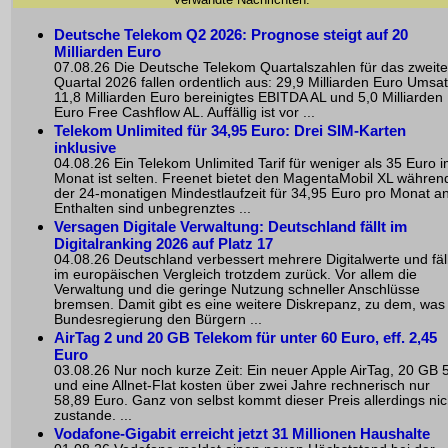
Deutsche Telekom Q2 2026: Prognose steigt auf 20
Milliarden Euro
07.08.26 Die Deutsche Telekom Quartalszahlen für das zweite
Quartal 2026 fallen ordentlich aus: 29,9 Milliarden Euro Umsat
11,8 Milliarden Euro bereinigtes EBITDA AL und 5,0 Milliarden
Euro Free Cashflow AL. Auffällig ist vor ...
Telekom Unlimited für 34,95 Euro: Drei SIM-Karten
inklusive
04.08.26 Ein Telekom Unlimited Tarif für weniger als 35 Euro 
Monat ist selten. Freenet bietet den MagentaMobil XL währen
der 24-monatigen Mindestlaufzeit für 34,95 Euro pro Monat an
Enthalten sind unbegrenztes ...
Versagen Digitale Verwaltung: Deutschland fällt im
Digitalranking 2026 auf Platz 17
04.08.26 Deutschland verbessert mehrere Digitalwerte und fäll
im europäischen Vergleich trotzdem zurück. Vor allem die
Verwaltung und die geringe Nutzung schneller Anschlüsse
bremsen. Damit gibt es eine weitere Diskrepanz, zu dem, was
Bundesregierung den Bürgern ...
AirTag 2 und 20 GB Telekom für unter 60 Euro, eff. 2,45
Euro
03.08.26 Nur noch kurze Zeit: Ein neuer Apple AirTag, 20 GB 
und eine Allnet-Flat kosten über zwei Jahre rechnerisch nur
58,89 Euro. Ganz von selbst kommt dieser Preis allerdings nic
zustande. ...
Vodafone-Gigabit erreicht jetzt 31 Millionen Haushalte