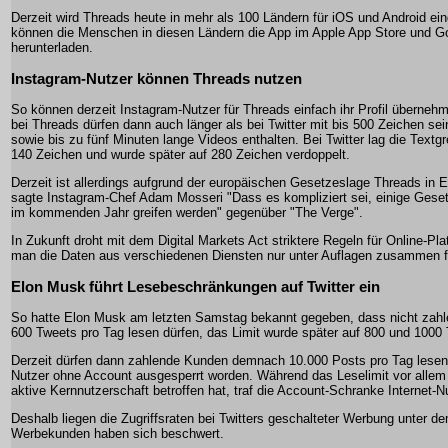
Derzeit wird Threads heute in mehr als 100 Ländern für iOS und Android ein
können die Menschen in diesen Ländern die App im Apple App Store und G
herunterladen.
Instagram-Nutzer können Threads nutzen
So können derzeit Instagram-Nutzer für Threads einfach ihr Profil übernehm
bei Threads dürfen dann auch länger als bei Twitter mit bis 500 Zeichen se
sowie bis zu fünf Minuten lange Videos enthalten. Bei Twitter lag die Textg
140 Zeichen und wurde später auf 280 Zeichen verdoppelt.
Derzeit ist allerdings aufgrund der europäischen Gesetzeslage Threads in
sagte Instagram-Chef Adam Mosseri "Dass es kompliziert sei, einige Geset
im kommenden Jahr greifen werden" gegenüber "The Verge".
In Zukunft droht mit dem Digital Markets Act striktere Regeln für Online-Pla
man die Daten aus verschiedenen Diensten nur unter Auflagen zusammen f
Elon Musk führt Lesebeschränkungen auf Twitter ein
So hatte Elon Musk am letzten Samstag bekannt gegeben, dass nicht zahl
600 Tweets pro Tag lesen dürfen, das Limit wurde später auf 800 und 1000 
Derzeit dürfen dann zahlende Kunden demnach 10.000 Posts pro Tag lesen
Nutzer ohne Account ausgesperrt worden. Während das Leselimit vor allem
aktive Kernnutzerschaft betroffen hat, traf die Account-Schranke Internet-
Deshalb liegen die Zugriffsraten bei Twitters geschalteter Werbung unter d
Werbekunden haben sich beschwert.