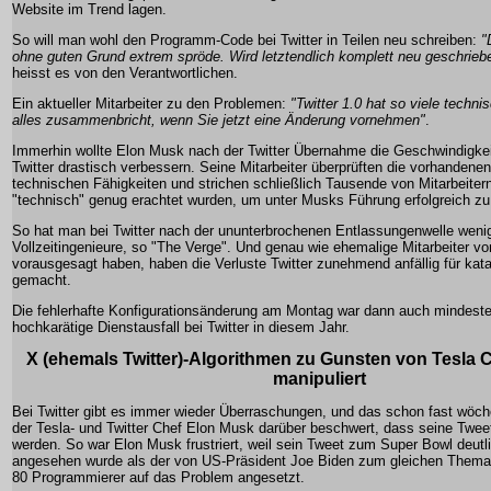
Website im Trend lagen.
So will man wohl den Programm-Code bei Twitter in Teilen neu schreiben:
"
ohne guten Grund extrem spröde. Wird letztendlich komplett neu geschrie
heisst es von den Verantwortlichen.
Ein aktueller Mitarbeiter zu den Problemen:
"Twitter 1.0 hat so viele techn
alles zusammenbricht, wenn Sie jetzt eine Änderung vornehmen"
.
Immerhin wollte Elon Musk nach der Twitter Übernahme die Geschwindigkeit
Twitter drastisch verbessern. Seine Mitarbeiter überprüften die vorhandenen 
technischen Fähigkeiten und strichen schließlich Tausende von Mitarbeitern,
"technisch" genug erachtet wurden, um unter Musks Führung erfolgreich zu
So hat man bei Twitter nach der ununterbrochenen Entlassungenwelle wenig
Vollzeitingenieure, so "The Verge". Und genau wie ehemalige Mitarbeiter v
vorausgesagt haben, haben die Verluste Twitter zunehmend anfällig für kata
gemacht.
Die fehlerhafte Konfigurationsänderung am Montag war dann auch mindest
hochkarätige Dienstausfall bei Twitter in diesem Jahr.
X (ehemals Twitter)-Algorithmen zu Gunsten von Tesla 
manipuliert
Bei Twitter gibt es immer wieder Überraschungen, und das schon fast wöche
der Tesla- und Twitter Chef Elon Musk darüber beschwert, dass seine Twe
werden. So war Elon Musk frustriert, weil sein Tweet zum Super Bowl deutli
angesehen wurde als der von US-Präsident Joe Biden zum gleichen Thema
80 Programmierer auf das Problem angesetzt.