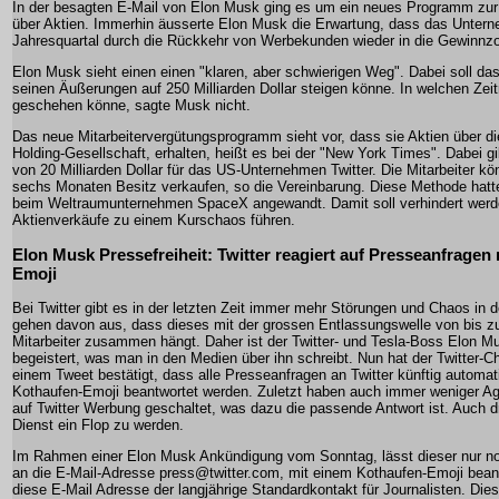
In der besagten E-Mail von Elon Musk ging es um ein neues Programm zur 
über Aktien. Immerhin äusserte Elon Musk die Erwartung, dass das Unter
Jahresquartal durch die Rückkehr von Werbekunden wieder in die Gewinn
Elon Musk sieht einen einen "klaren, aber schwierigen Weg". Dabei soll da
seinen Äußerungen auf 250 Milliarden Dollar steigen könne. In welchen Zei
geschehen könne, sagte Musk nicht.
Das neue Mitarbeitervergütungsprogramm sieht vor, dass sie Aktien über di
Holding-Gesellschaft, erhalten, heißt es bei der "New York Times". Dabei g
von 20 Milliarden Dollar für das US-Unternehmen Twitter. Die Mitarbeiter k
sechs Monaten Besitz verkaufen, so die Vereinbarung. Diese Methode hat
beim Weltraumunternehmen SpaceX angewandt. Damit soll verhindert werde
Aktienverkäufe zu einem Kurschaos führen.
Elon Musk Pressefreiheit: Twitter reagiert auf Presseanfragen
Emoji
Bei Twitter gibt es in der letzten Zeit immer mehr Störungen und Chaos in d
gehen davon aus, dass dieses mit der grossen Entlassungswelle von bis z
Mitarbeiter zusammen hängt. Daher ist der Twitter- und Tesla-Boss Elon M
begeistert, was man in den Medien über ihn schreibt. Nun hat der Twitter-C
einem Tweet bestätigt, dass alle Presseanfragen an Twitter künftig automa
Kothaufen-Emoji beantwortet werden. Zuletzt haben auch immer weniger A
auf Twitter Werbung geschaltet, was dazu die passende Antwort ist. Auch dr
Dienst ein Flop zu werden.
Im Rahmen einer Elon Musk Ankündigung vom Sonntag, lässt dieser nur n
an die E-Mail-Adresse
press@twitter.com
, mit einem Kothaufen-Emoji bean
diese E-Mail Adresse der langjährige Standardkontakt für Journalisten. Die