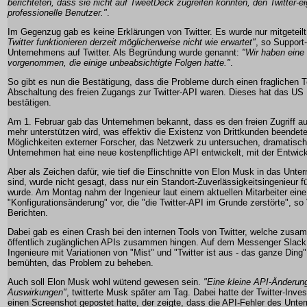
berichteten, dass sie nicht auf TweetDeck zugreifen konnten, den Twitter-ei
professionelle Benutzer."
.
Im Gegenzug gab es keine Erklärungen von Twitter. Es wurde nur mitgeteil
Twitter funktionieren derzeit möglicherweise nicht wie erwartet"
, so Support
Unternehmens auf Twitter. Als Begründung wurde genannt:
"Wir haben eine
vorgenommen, die einige unbeabsichtigte Folgen hatte."
.
So gibt es nun die Bestätigung, dass die Probleme durch einen fraglichen Te
Abschaltung des freien Zugangs zur Twitter-API waren. Dieses hat das US
bestätigen.
Am 1. Februar gab das Unternehmen bekannt, dass es den freien Zugriff au
mehr unterstützen wird, was effektiv die Existenz von Drittkunden beendete
Möglichkeiten externer Forscher, das Netzwerk zu untersuchen, dramatisch
Unternehmen hat eine neue kostenpflichtige API entwickelt, mit der Entwick
Aber als Zeichen dafür, wie tief die Einschnitte von Elon Musk in das Un
sind, wurde nicht gesagt, dass nur ein Standort-Zuverlässigkeitsingenieur f
wurde. Am Montag nahm der Ingenieur laut einem aktuellen Mitarbeiter eine
"Konfigurationsänderung" vor, die "die Twitter-API im Grunde zerstörte", so
Berichten.
Dabei gab es einen Crash bei den internen Tools von Twitter, welche zusa
öffentlich zugänglichen APIs zusammen hingen. Auf dem Messenger Slack 
Ingenieure mit Variationen von "Mist" und "Twitter ist aus - das ganze Ding
bemühten, das Problem zu beheben.
Auch soll Elon Musk wohl wütend gewesen sein.
"Eine kleine API-Änderun
Auswirkungen"
, twitterte Musk später am Tag. Dabei hatte der Twitter-Inv
einen Screenshot gepostet hatte, der zeigte, dass die API-Fehler des Unte