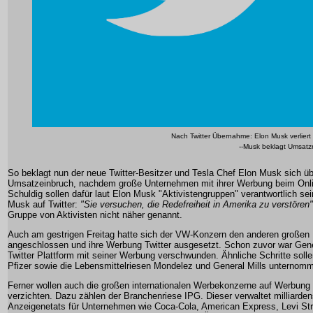
Nach Twitter Übernahme: Elon Musk verlier
--Musk beklagt Umsatzr
So beklagt nun der neue Twitter-Besitzer und Tesla Chef Elon Musk sich üb
Umsatzeinbruch, nachdem große Unternehmen mit ihrer Werbung beim Onli
Schuldig sollen dafür laut Elon Musk "Aktivistengruppen" verantwortlich sei
Musk auf Twitter:
"Sie versuchen, die Redefreiheit in Amerika zu verstören"
Gruppe von Aktivisten nicht näher genannt.
Auch am gestrigen Freitag hatte sich der VW-Konzern den anderen große
angeschlossen und ihre Werbung Twitter ausgesetzt. Schon zuvor war Gene
Twitter Plattform mit seiner Werbung verschwunden. Ähnliche Schritte sol
Pfizer sowie die Lebensmittelriesen Mondelez und General Mills unternom
Ferner wollen auch die großen internationalen Werbekonzerne auf Werbung b
verzichten. Dazu zählen der Branchenriese IPG. Dieser verwaltet milliarde
Anzeigenetats für Unternehmen wie Coca-Cola, American Express, Levi Str