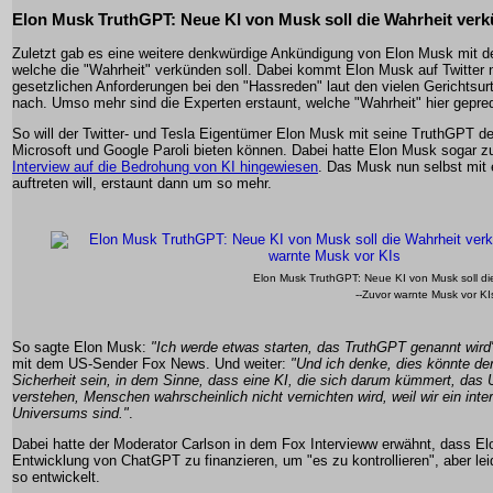
Elon Musk TruthGPT: Neue KI von Musk soll die Wahrheit ver
Zuletzt gab es eine weitere denkwürdige Ankündigung von Elon Musk mit d
welche die "Wahrheit" verkünden soll. Dabei kommt Elon Musk auf Twitter 
gesetzlichen Anforderungen bei den "Hassreden" laut den vielen Gerichtsurt
nach. Umso mehr sind die Experten erstaunt, welche "Wahrheit" hier gepred
So will der Twitter- und Tesla Eigentümer Elon Musk mit seine TruthGPT d
Microsoft und Google Paroli bieten können. Dabei hatte Elon Musk sogar zu
Interview auf die Bedrohung von KI hingewiesen
. Das Musk nun selbst mit 
auftreten will, erstaunt dann um so mehr.
Elon Musk TruthGPT: Neue KI von Musk soll di
--Zuvor warnte Musk vor KI
So sagte Elon Musk:
"Ich werde etwas starten, das TruthGPT genannt wird
mit dem US-Sender Fox News. Und weiter:
"Und ich denke, dies könnte de
Sicherheit sein, in dem Sinne, dass eine KI, die sich darum kümmert, das
verstehen, Menschen wahrscheinlich nicht vernichten wird, weil wir ein inte
Universums sind."
.
Dabei hatte der Moderator Carlson in dem Fox Intervieww erwähnt, dass El
Entwicklung von ChatGPT zu finanzieren, um "es zu kontrollieren", aber leid
so entwickelt.