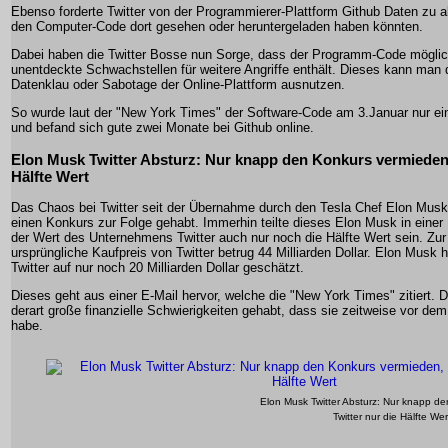
Ebenso forderte Twitter von der Programmierer-Plattform Github Daten zu al
den Computer-Code dort gesehen oder heruntergeladen haben könnten.
Dabei haben die Twitter Bosse nun Sorge, dass der Programm-Code mögli
unentdeckte Schwachstellen für weitere Angriffe enthält. Dieses kann man d
Datenklau oder Sabotage der Online-Plattform ausnutzen.
So wurde laut der "New York Times" der Software-Code am 3.Januar nur e
und befand sich gute zwei Monate bei Github online.
Elon Musk Twitter Absturz: Nur knapp den Konkurs vermieden,
Hälfte Wert
Das Chaos bei Twitter seit der Übernahme durch den Tesla Chef Elon Musk 
einen Konkurs zur Folge gehabt. Immerhin teilte dieses Elon Musk in einer 
der Wert des Unternehmens Twitter auch nur noch die Hälfte Wert sein. Zur
ursprüngliche Kaufpreis von Twitter betrug 44 Milliarden Dollar. Elon Musk 
Twitter auf nur noch 20 Milliarden Dollar geschätzt.
Dieses geht aus einer E-Mail hervor, welche die "New York Times" zitiert. D
derart große finanzielle Schwierigkeiten gehabt, dass sie zeitweise vor d
habe.
Elon Musk Twitter Absturz: Nur knapp d
Twitter nur die Hälfte We