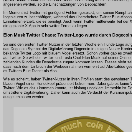
angesehen werden, so die Einschätzungen von Beobachtern.
Im Moment ist Twitter mit genügend Fehlern gespickt, um seinen Rumpf a
Ingenieuren zu beschäftigen, während das überarbeitete Twitter Blue-Abonn
Einnahmen erzielt, die es benötigt. Auch wenn Twitter mittlerweile Teil der X
die geplante X-App in sehr weiter Ferne zu liegen.
Elon Musk Twitter Chaos: Twitter-Logo wurde durch Dogecoin
So sind den ersten Twitter Nutzer in der letzten Woche ein Hunde Logo aufg
das Dogecoin-Symbol der Digitalwährung Dogecoin in einigen Nutzer-Konte
bekannte Twitter Logo mit blauem Vogel ersetzt. Schon vorher gab es zwe
auf Twitter. So will der Twitter- und Tesla Chef Elon Musk auf seiner Online
zahlenden Kunden die Demokratie zugute kommen lassen. Dieses sieht sein
dass nach dem Einbruch der Werbeeinnahmen vermehrt auf Abo-Erlöse gese
es Twitters Blue Dienst als Abo.
Wie es scheint, haben Twitter-Nutzer in ihren Profilen statt des gewohnten
blauen Vogel einen Hundekopf präsentiert bekommen. Dabei gab es keine 
Twitter. Wie es dazu kommen konnte, ist bislang ungeklärt. Immerhin ist D
umstrittene Digitalwährung. Daher kann auch der Verdacht der Kursmanipula
ausgeschlossen werden.