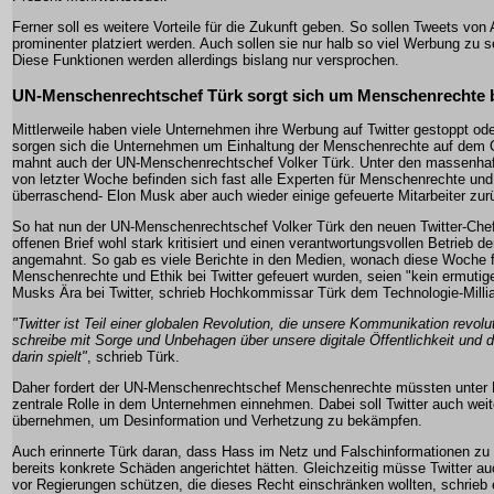
Ferner soll es weitere Vorteile für die Zukunft geben. So sollen Tweets vo
prominenter platziert werden. Auch sollen sie nur halb so viel Werbung z
Diese Funktionen werden allerdings bislang nur versprochen.
UN-Menschenrechtschef Türk sorgt sich um Menschenrechte b
Mittlerweile haben viele Unternehmen ihre Werbung auf Twitter gestoppt od
sorgen sich die Unternehmen um Einhaltung der Menschenrechte auf dem O
mahnt auch der UN-Menschenrechtschef Volker Türk. Unter den massenha
von letzter Woche befinden sich fast alle Experten für Menschenrechte und 
überraschend- Elon Musk aber auch wieder einige gefeuerte Mitarbeiter zur
So hat nun der UN-Menschenrechtschef Volker Türk den neuen Twitter-Che
offenen Brief wohl stark kritisiert und einen verantwortungsvollen Betrieb de
angemahnt. So gab es viele Berichte in den Medien, wonach diese Woche fa
Menschenrechte und Ethik bei Twitter gefeuert wurden, seien "kein ermutig
Musks Ära bei Twitter, schrieb Hochkommissar Türk dem Technologie-Millia
"Twitter ist Teil einer globalen Revolution, die unsere Kommunikation revolut
schreibe mit Sorge und Unbehagen über unsere digitale Öffentlichkeit und di
darin spielt"
, schrieb Türk.
Daher fordert der UN-Menschenrechtschef Menschenrechte müssten unter
zentrale Rolle in dem Unternehmen einnehmen. Dabei soll Twitter auch weit
übernehmen, um Desinformation und Verhetzung zu bekämpfen.
Auch erinnerte Türk daran, dass Hass im Netz und Falschinformationen z
bereits konkrete Schäden angerichtet hätten. Gleichzeitig müsse Twitter au
vor Regierungen schützen, die dieses Recht einschränken wollten, schrieb 