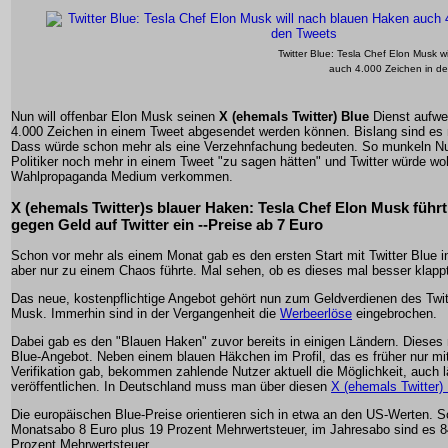
Twitter Blue: Tesla Chef Elon Musk w
auch 4.000 Zeichen in den
Nun will offenbar Elon Musk seinen
X (ehemals Twitter) Blue
Dienst aufwe
4.000 Zeichen in einem Tweet abgesendet werden können. Bislang sind es 
Dass würde schon mehr als eine Verzehnfachung bedeuten. So munkeln Nu
Politiker noch mehr in einem Tweet "zu sagen hätten" und Twitter würde wo
Wahlpropaganda Medium verkommen.
X (ehemals Twitter)s blauer Haken: Tesla Chef Elon Musk führ
gegen Geld auf Twitter ein --Preise ab 7 Euro
Schon vor mehr als einem Monat gab es den ersten Start mit Twitter Blue 
aber nur zu einem Chaos führte. Mal sehen, ob es dieses mal besser klapp
Das neue, kostenpflichtige Angebot gehört nun zum Geldverdienen des Twit
Musk. Immerhin sind in der Vergangenheit die
Werbeerlöse
eingebrochen.
Dabei gab es den "Blauen Haken" zuvor bereits in einigen Ländern. Dieses n
Blue-Angebot. Neben einem blauen Häkchen im Profil, das es früher nur mit
Verifikation gab, bekommen zahlende Nutzer aktuell die Möglichkeit, auch 
veröffentlichen. In Deutschland muss man über diesen
X (ehemals Twitter) 
Die europäischen Blue-Preise orientieren sich in etwa an den US-Werten. 
Monatsabo 8 Euro plus 19 Prozent Mehrwertsteuer, im Jahresabo sind es 8
Prozent Mehrwertsteuer.