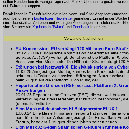
sollen Kunden bereits wenige Tage nach Musks Übernahme geraten worden
auf Twitter zu stoppen.
Damit Ihnen in Zukunft keine aktuellen News und Spar-Angebote entgehen,
auch bei unserem
kostenlosen Newsletter
anmelden. Einmal in der Woche
eine Übersicht an Aktionen und wichtigen Änderungen im Telefonmarkt. Noch
sind Sie aber via
X (ehemals Twitter)
und
Facebook
informiert.
Verwandte Nachrichten:
EU-Kommission: EU verhängt 120 Millionen Euro Strafe
08.12.25 Die Europäische Kommission hat erstmals eine Straf
Services Act (DSA) verhängt. Betroffen ist die Plattform
X
, ehe
Besitz von Elon Musk steht. Die Höhe der Strafe beträgt
120 M
Störungen bei Netzwerk X: Elon Musk spricht von Cyber
11.03.25 Am gestrigen Montag kam es beim Kurznachrichtend
bekannt als Twitter, zu massiven
Störungen
. Nutzer weltweit
beim Zugriff auf die Plattform. Elon Musk, der ...
Reporter ohne Grenzen (RSF) verlässt Plattform X: Grü
Auswirkungen
20.01.25 Reporter ohne Grenzen (RSF), die weltweit bekannte
Verteidigung der
Pressefreiheit
, hat kürzlich beschlossen, die
(ehemals Twitter) zu ...
Elon Musk mit deutschem KI Bildgenerator FLUX.1
19.08.24 Eine kleine Firma aus Freiburg hat in der internatio
nunr für erhebliches Aufsehen gesorgt. Die Firma Black Forest
Startup, hatte am 1. August diesen jahres seinen neuen ...
Elon Musk X: Gegen Spam sollen Gebühren für neue Ko