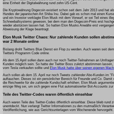
eine Einheit der Digitalwährung rund zehn US-Cent.
Die Kryptowährung Dogecoin existiert schon seit dem Jahr 2013 und hat al
Hundes der japanischen Art Shiba Inu. Dabei gab es schon mal einen Kurs
und ein Investor verklagte Elon Musk mit dem Vorwurf, er sei Teil eines ille
Schneeballsystems gewesen, bei dem man den Dogecoin-Preis erst hochge
wieder abstürzen lassen hat. So hatten Elon Musks Anwälte erst vergange
Abweisung der Klage beantragt.
Elon Musk Twitter Chaos: Nur zahlende Kunden sollen abstim
war 2 Monate online
Bislang droht Twitters Blue Dienst ein Flop zu werden. Auch waren seit dem
Twitters Programm Code online.
Ab dem 15.April sollen dann auch nur noch Twitter-Teilnahmen an Umfrage
Kunden möglich sein. So hatte der Twitter Boss zuletzt abstimmen lassen,
vom Tesla verkaufen sollte und
Elon Musk hatte über seinen eigenen Macht
Auch sollen ab dem 15. April nur noch Tweets zahlender Abo-Kunden im "Fü
auftauchen. Dieses ist ein persönlicher Bereich für Freunde und Co. Damit 
die Reichweite für die zahlende Kundschaft erhöhen. Elon Musk argumentie
einzige Weg sei, um sich gegen eine Flut automatisierter Bot-Accounts zu
Teile des Twitter-Codes waren öffentlich einsehbar
Auch waren Teile des Twitter-Codes öffentlich einsehbar. Diese blieb rund 
unentdeckt. Nun verlangt Twitter Informationen zu den mutmaßlich Verantwor
Veröffentlichung, wie aus Gerichtsunterlagen vom Wochenende hervorgeht.