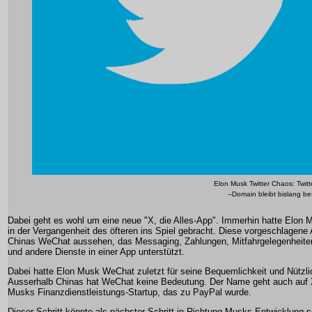
Elon Musk Twitter Chaos: Twitter
--Domain bleibt bislang be
Dabei geht es wohl um eine neue "X, die Alles-App". Immerhin hatte Elon
in der Vergangenheit des öfteren ins Spiel gebracht. Diese vorgeschlagene
Chinas WeChat aussehen, das Messaging, Zahlungen, Mitfahrgelegenheite
und andere Dienste in einer App unterstützt.
Dabei hatte Elon Musk WeChat zuletzt für seine Bequemlichkeit und Nützlic
Ausserhalb Chinas hat WeChat keine Bedeutung. Der Name geht auch auf
Musks Finanzdienstleistungs-Startup, das zu PayPal wurde.
Dieser Schritt könnte als nächster Schritt in Richtung Musks Entwicklung 