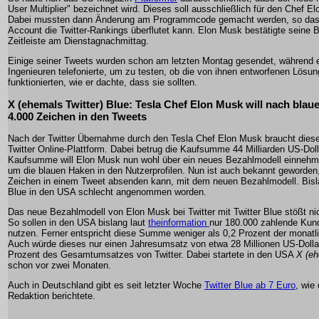
User Multiplier" bezeichnet wird. Dieses soll ausschließlich für den Chef E
Dabei mussten dann Änderung am Programmcode gemacht werden, so dass
Account die Twitter-Rankings überflutet kann. Elon Musk bestätigte seine 
Zeitleiste am Dienstagnachmittag.
Einige seiner Tweets wurden schon am letzten Montag gesendet, während er
Ingenieuren telefonierte, um zu testen, ob die von ihnen entworfenen Lösun
funktionierten, wie er dachte, dass sie sollten.
X (ehemals Twitter) Blue: Tesla Chef Elon Musk will nach bla
4.000 Zeichen in den Tweets
Nach der Twitter Übernahme durch den Tesla Chef Elon Musk braucht dieser
Twitter Online-Plattform. Dabei betrug die Kaufsumme 44 Milliarden US-Dolla
Kaufsumme will Elon Musk nun wohl über ein neues Bezahlmodell einnehm
um die blauen Haken in den Nutzerprofilen. Nun ist auch bekannt geworde
Zeichen in einem Tweet absenden kann, mit dem neuen Bezahlmodell. Bislan
Blue in den USA schlecht angenommen worden.
Das neue Bezahlmodell von Elon Musk bei Twitter mit Twitter Blue stößt nic
So sollen in den USA bislang laut
theinformation
nur 180.000 zahlende Kun
nutzen. Ferner entspricht diese Summe weniger als 0,2 Prozent der monatli
Auch würde dieses nur einen Jahresumsatz von etwa 28 Millionen US-Dolla
Prozent des Gesamtumsatzes von Twitter. Dabei startete in den USA
X (eh
schon vor zwei Monaten.
Auch in Deutschland gibt es seit letzter Woche
Twitter Blue ab 7 Euro
, wie 
Redaktion berichtete.