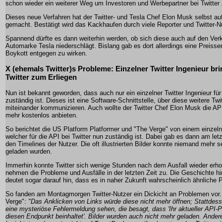
schon wieder ein weiterer Weg um Investoren und Werbepartner bei Twitter 
Dieses neue Verfahren hat der Twitter- und Tesla Chef Elon Musk selbst auf
gemacht. Bestätigt wird das Kackhaufen durch viele Reporter und Twitter-N
Spannend dürfte es dann weiterhin werden, ob sich diese auch auf den Ver
Automarke Tesla niederschlägt. Bislang gab es dort allerdings eine Preiss
Boykott entgegen zu wirken.
X (ehemals Twitter)s Probleme: Einzelner Twitter Ingenieur br
Twitter zum Erliegen
Nun ist bekannt geworden, dass auch nur ein einzelner Twitter Ingenieur für 
zuständig ist. Dieses ist eine Software-Schnittstelle, über diese weitere Twi
miteinander kommunizieren. Auch wollte der Twitter Chef Elon Musk die API-
mehr kostenlos anbieten.
So berichtet die US Platform Platformer und "The Verge" von einem einzelne
welcher für die API bei Twitter nun zuständig ist. Dabei gab es dann am le
den Timelines der Nutzer. Die oft illustrierten Bilder konnte niemand mehr s
geladen wurden.
Immerhin konnte Twitter sich wenige Stunden nach dem Ausfall wieder erhol
nehmen die Probleme und Ausfälle in der letzten Zeit zu. Die Geschichte hi
deutet sogar darauf hin, dass es in naher Zukunft wahrscheinlich ähnliche 
So fanden am Montagmorgen Twitter-Nutzer ein Dickicht an Problemen vor.
Verge":
"Das Anklicken von Links würde diese nicht mehr öffnen; Stattdes
eine mysteriöse Fehlermeldung sehen, die besagt, dass 'Ihr aktueller API-Pl
diesen Endpunkt beinhaltet'. Bilder wurden auch nicht mehr geladen. Ander