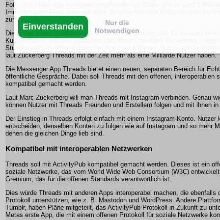
Foto- und Video-App Instagram angebunden ist. Dabei gibt es rund 1 Milliard
Immerhin kann Meta dann auf mehr als einer Milliarde Nutzer-Konten bei I
zurückgreifen.
Nur die
Einverstanden
Notwendigen
Die bisher kleine Konkurrenz von Twitter wie Bluesky und T2 müssen eine 
Kundenstamm erst neu aufbauen. Laut Meta-Chef Mark Zuckerberg kamen i
Stunden nach Veröffentlichung der App zwei Millionen Nutzer auf die Plattf
laut Zuckerberg Threads mit der Zeit mehr als eine Milliarde Nutzer haben.
Die Messenger App Threads bietet einen neuen, separaten Bereich für Ech
öffentliche Gespräche. Dabei soll Threads mit den offenen, interoperablen
kompatibel gemacht werden.
Laut Marc Zuckerberg will man Threads mit Instagram verbinden. Genau wi
können Nutzer mit Threads Freunden und Erstellern folgen und mit ihnen in 
Der Einstieg in Threads erfolgt einfach mit einem Instagram-Konto. Nutzer 
entscheiden, denselben Konten zu folgen wie auf Instagram und so mehr M
denen die gleichen Dinge lieb sind.
Kompatibel mit interoperablen Netzwerken
Threads soll mit ActivityPub kompatibel gemacht werden. Dieses ist ein off
soziale Netzwerke, das vom World Wide Web Consortium (W3C) entwickel
Gremium, das für die offenen Standards verantwortlich ist.
Dies würde Threads mit anderen Apps interoperabel machen, die ebenfalls 
Protokoll unterstützen, wie z. B. Mastodon und WordPress. Andere Plattfor
Tumblr, haben Pläne mitgeteilt, das ActivityPub-Protokoll in Zukunft zu unt
Metas erste App, die mit einem offenen Protokoll für soziale Netzwerke komp