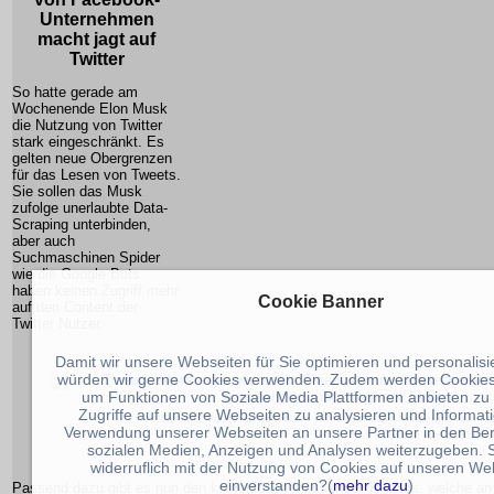
Unternehmen
macht jagt auf
Twitter
So hatte gerade am
Wochenende Elon Musk
die Nutzung von Twitter
stark eingeschränkt. Es
gelten neue Obergrenzen
für das Lesen von Tweets.
Sie sollen das Musk
zufolge unerlaubte Data-
Scraping unterbinden,
aber auch
Suchmaschinen Spider
wie die Google Bots
haben keinen Zugriff mehr
Cookie Banner
auf den Content der
Twitter Nutzer.
Damit wir unsere Webseiten für Sie optimieren und personalis
würden wir gerne Cookies verwenden. Zudem werden Cookies
um Funktionen von Soziale Media Plattformen anbieten zu
Zugriffe auf unsere Webseiten zu analysieren und Informat
Threads Messenger gestartet --Threads neuer Messenger von 
Verwendung unserer Webseiten an unsere Partner in den Ber
macht jagt auf Twitte
sozialen Medien, Anzeigen und Analysen weiterzugeben. S
widerruflich mit der Nutzung von Cookies auf unseren We
einverstanden?(
mehr dazu
)
Passend dazu gibt es nun den kostenlosen Messenger Threads, welche an