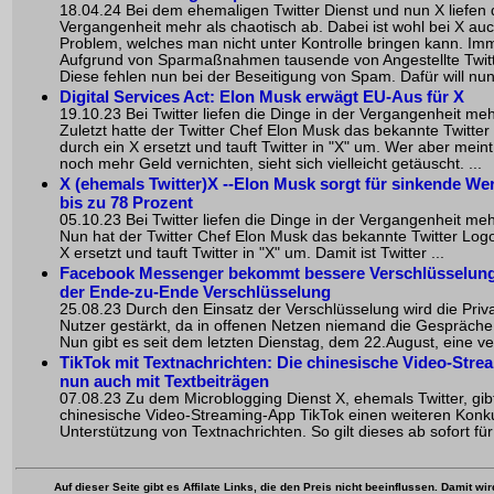
18.04.24 Bei dem ehemaligen Twitter Dienst und nun X liefen 
Vergangenheit mehr als chaotisch ab. Dabei ist wohl bei X au
Problem, welches man nicht unter Kontrolle bringen kann. I
Aufgrund von Sparmaßnahmen tausende von Angestellte Twitt
Diese fehlen nun bei der Beseitigung von Spam. Dafür will nun
Digital Services Act: Elon Musk erwägt EU-Aus für X
19.10.23 Bei Twitter liefen die Dinge in der Vergangenheit meh
Zuletzt hatte der Twitter Chef Elon Musk das bekannte Twitter
durch ein X ersetzt und tauft Twitter in "X" um. Wer aber mein
noch mehr Geld vernichten, sieht sich vielleicht getäuscht. ...
X (ehemals Twitter)X --Elon Musk sorgt für sinkende W
bis zu 78 Prozent
05.10.23 Bei Twitter liefen die Dinge in der Vergangenheit meh
Nun hat der Twitter Chef Elon Musk das bekannte Twitter Logo
X ersetzt und tauft Twitter in "X" um. Damit ist Twitter ...
Facebook Messenger bekommt bessere Verschlüsselung
der Ende-zu-Ende Verschlüsselung
25.08.23 Durch den Einsatz der Verschlüsselung wird die Priv
Nutzer gestärkt, da in offenen Netzen niemand die Gespräch
Nun gibt es seit dem letzten Dienstag, dem 22.August, eine ve
TikTok mit Textnachrichten: Die chinesische Video-Str
nun auch mit Textbeiträgen
07.08.23 Zu dem Microblogging Dienst X, ehemals Twitter, gib
chinesische Video-Streaming-App TikTok einen weiteren Konk
Unterstützung von Textnachrichten. So gilt dieses ab sofort für 
Auf dieser Seite gibt es Affilate Links, die den Preis nicht beeinflussen. Damit wi