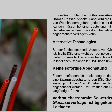
Ein großes Problem beim
Glasfaser-Au
Homes Passed
-Ansatz. Dabei wird die 
von Wohnhäusern geführt, jedoch nicht d
Kunden müssen bei einer Bestellung mit
Bauarbeiten rechnen, was die Inbetrie
sogar Monate verzögern kann.
Alternative Technologien
Bis der flächendeckende Ausbau von
Gl
ist, bleibt
DSL
eine wichtige Technologi
bietet für viele Nutzer ausreichend hohe
in ländlichen Regionen ist
DSL
noch unve
Keine sofortige Abschaltung
Zusammenfassend lässt sich sagen, dass
eine
Zwangsabschaltung
von
DSL
übert
keinen plötzlichen "Tag X" geben, an de
abgeschaltet werden. Der Umstieg auf
G
langfristiger Prozess.
Verbraucherzentrale
: So werde
Glasfaserverträge
richtig gekün
Leitfaden