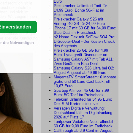
Euro
arf rechtlich nicht
Preiskracher Unlimited-Tarif für
raucherzentrale hin.
14,99 Euro: Echte 5G-Flat im
ennen und sich im
Preischeck
en. Wir zeigen Ihnen -
Preiskracher Galaxy S26 mit
 von
Vertrag: 40 GB für 24,99 Euro
Einverstanden
iPhone 17 mit 60 GB für 34,99 Euro:
Blau-Deal im Preischeck
ranschluss der Ärger
o2 Home Flex mit SoFlow SO4 Pro:
er aber die Kündigung
E-Scooter-Deal --Der Kosten Check
r die Notwendigen
des Angebots
Preiskracher 25 GB 5G für 4,99
Euro: Lyca greift Discounter an
Samsung Galaxy A57 mit Tab A11:
Zwei Geräte im Blau-Deal
Samsung Galaxy S26 Ultra bei O2:
August Angebot ab 49,99 Euro
MagentaTV SmartStream: 6 Monate
gratis und 50 Euro Cashback, eff.
10,67 Euro
Spartipp Allmobil 45 GB für 7,99
Euro: 5G-Tarif im Preischeck
Telekom Unlimited für 34,95 Euro:
Drei SIM-Karten inklusive
Versagen Digitale Verwaltung:
Deutschland fällt im Digitalranking
2026 auf Platz 17
Tarifpower Vodafone Netz: allmobil
60 GB für 9,99 Euro im Tarifcheck
Callthrough ab 3,9 Cent im August: