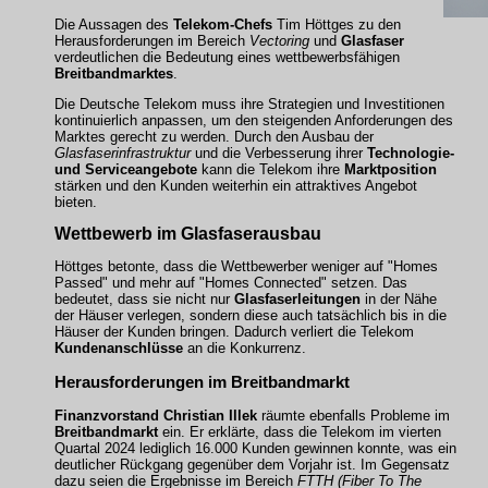
Die Aussagen des
Telekom-Chefs
Tim Höttges zu den
Herausforderungen im Bereich
Vectoring
und
Glasfaser
verdeutlichen die Bedeutung eines wettbewerbsfähigen
Breitbandmarktes
.
Die Deutsche Telekom muss ihre Strategien und Investitionen
kontinuierlich anpassen, um den steigenden Anforderungen des
Marktes gerecht zu werden. Durch den Ausbau der
Glasfaserinfrastruktur
und die Verbesserung ihrer
Technologie-
und Serviceangebote
kann die Telekom ihre
Marktposition
stärken und den Kunden weiterhin ein attraktives Angebot
bieten.
Wettbewerb im Glasfaserausbau
Höttges betonte, dass die Wettbewerber weniger auf "Homes
Passed" und mehr auf "Homes Connected" setzen. Das
bedeutet, dass sie nicht nur
Glasfaserleitungen
in der Nähe
der Häuser verlegen, sondern diese auch tatsächlich bis in die
Häuser der Kunden bringen. Dadurch verliert die Telekom
Kundenanschlüsse
an die Konkurrenz.
Herausforderungen im Breitbandmarkt
Finanzvorstand Christian Illek
räumte ebenfalls Probleme im
Breitbandmarkt
ein. Er erklärte, dass die Telekom im vierten
Quartal 2024 lediglich 16.000 Kunden gewinnen konnte, was ein
deutlicher Rückgang gegenüber dem Vorjahr ist. Im Gegensatz
dazu seien die Ergebnisse im Bereich
FTTH (Fiber To The