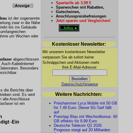
Spartarife ab 3,99 €
Sparwochen mit Rabatten,
Gutscheinen,
Anschlusspreisbefreiungen
sbau
ist der sogenannte
Jetzt sparen und Vergleichen!
Leitung zwar in die Nähe
irekt bis ins Gebäude.
...Infos ►
 umfangreichen
bnahme um Wochen oder
Kostenloser Newsletter:
Mit unserem kostenlosen Newsletter
verpassen Sie ab sofort keine
asfaser
abgeschlossen
Schnäppchen und Aktionen mehr.
e. Auch
Kabelinternet
Ihre E-Mail-Adresse:
 Datenraten. Besonders
rzichtbar.
Datenschutzhinweise
 die Berichte über
Weitere Nachrichten:
rieben sind. Es wird
m alle Anschlüsse
Preishammer Lyca Mobile mit 50 GB
lasfaser
ist ein
für 7,49 Euro: Dieser 5G-Tarif fällt
auf
n
Preistipp Blau mit Wechselbonus: 60
GB effektiv für 9,99 Euro
digt -Ein
Deutsche Telekom Q2 2026:
Prognose steigt auf 20 Milliarden