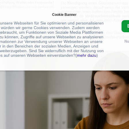
Die
Kündigung
eines Glasfaservertrags d
schaltung
: Realität oder Panikmache?
verweigert werden, darauf weiss die Verb
nPictures (Pixabay License)/ pixabay.com
Verbraucher:innen sollten ihre Rechte k
Cookie Banner
Zweifel an die
Verbraucherzentrale
wend
wie immer- alles auf, was beim
Kündigen
 unsere Webseiten für Sie optimieren und personalisieren
 würden wir gerne Cookies verwenden. Zudem werden
gebraucht, um Funktionen von Soziale Media Plattformen
 Daher weicht oftmals nach Vertragsabschluss, die Freude über den Glasfase
zu können, Zugriffe auf unsere Webseiten zu analysieren
ls Bauarbeiten erst gar nicht zu einem Anschluss kommt, der Glasfaseranbiet
rmationen zur Verwendung unserer Webseiten an unsere
Nu
r in den Bereichen der sozialen Medien, Anzeigen und
weiterzugeben. Sind Sie widerruflich mit der Nutzung von
s auf unseren Webseiten einverstanden?(
mehr dazu
)