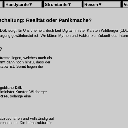
Handytarife
▼
Stromtarife
▼
Reisen
▼
V
haltung: Realität oder Panikmache?
SL sorgt für Unsicherheit, doch laut Digitalminister Karsten Wildberger (CDU
rgung gewährleistet ist. Wir klären Mythen und Fakten zur Zukunft des Inter
e?
trasse liegen, welches auch als
mmt dann noch hinzu, dass der
zbar ist. Somit liegen die
ngebliche
DSL-
alminister Karsten Wildberger
tzes
, solange eine
abzuschaffen und vollständig auf
realistisch. Die Infrastruktur für