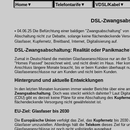
Home
▼
Telefontarife
▼
VDSL/Kabel
▼
DSL-Zwangsabsc
• 04.06.25 Die Befürchtung einer baldigen "Zwangsabschaltung" von D
Abschaltung nicht zur Debatte, solange keine flächendeckende Verso
Glasfaser, Kupfernetz, Breitband, Internet, Digitalisierung auf.
DSL-Zwangsabschaltung
: Realität oder Panikmach
Zumal in Deutschland die meisten Glasfaseranschlüsse nur an der S
"Homes Passed" bezeichnet wird, und nicht direkt im Haus. Hier ko
Anschluss längere Monate braucht, bis er beim Kunden überhaupt nut
Glasfaseranschlusse nur am Kunden und nicht beim Kunden.
Hintergrund und aktuelle Entwicklungen
In den letzten Monaten kursieren immer wieder Berichte über eine a
Zwangsabschaltung
. Doch was steckt wirklich dahinter? Laut Digit
(CDU) gibt es derzeit keine Pläne für eine Abschaltung des
Kupferne
flächendeckende Versorgung nicht gewährleistet ist.
EU-Ziel: Glasfaser bis 2030
Die
Europäische Union
verfolgt das Ziel, das
Kupfernetz
bis 2030 
Glasfaser
umzustellen. Allerdings hält die
Telekom
dieses Ziel für un
Glasfaseranschlüsse
ist noch nicht vollständig ausgebaut.