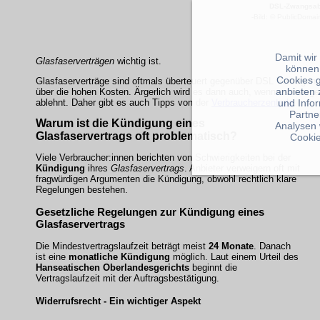
DSL-Zwangsab
-Bild: © PublicDomai
Damit wir
Glasfaserverträgen
wichtig ist.
können
Cookies 
Glasfaserverträge sind oftmals überteuert gegenüber DSL Verträgen.
anbieten 
über die hohen Kosten. Ärgerlich wird es dann auch, wenn es mange
ablehnt. Daher gibt es auch Tipps von der
Verbraucherzentrale
.
und Info
Partne
Warum ist die
Kündigung
eines
Analysen 
Glasfaservertrags oft problematisch?
Cookie
Viele Verbraucher:innen berichten von Schwierigkeiten bei der
Kündigung
ihres
Glasfaservertrags
. Anbieter verweigern oft mit
fragwürdigen Argumenten die
Kündigung
, obwohl rechtlich klare
Regelungen bestehen.
Gesetzliche Regelungen zur
Kündigung
eines
Glasfaservertrags
Die Mindestvertragslaufzeit beträgt meist
24 Monate
. Danach
ist eine
monatliche Kündigung
möglich. Laut einem Urteil des
Hanseatischen Oberlandesgerichts
beginnt die
Vertragslaufzeit mit der Auftragsbestätigung.
Widerrufsrecht - Ein wichtiger Aspekt