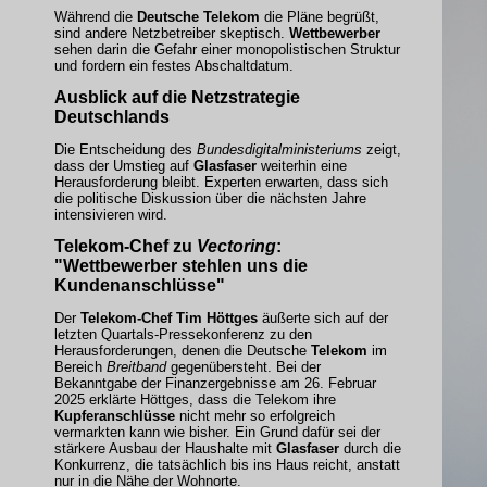
Während die
Deutsche Telekom
die Pläne begrüßt,
sind andere Netzbetreiber skeptisch.
Wettbewerber
sehen darin die Gefahr einer monopolistischen Struktur
und fordern ein festes Abschaltdatum.
Ausblick auf die Netzstrategie
Deutschlands
Die Entscheidung des
Bundesdigitalministeriums
zeigt,
dass der Umstieg auf
Glasfaser
weiterhin eine
Herausforderung bleibt. Experten erwarten, dass sich
die politische Diskussion über die nächsten Jahre
intensivieren wird.
Telekom-Chef
zu
Vectoring
:
"Wettbewerber stehlen uns die
Kundenanschlüsse"
Der
Telekom-Chef Tim Höttges
äußerte sich auf der
letzten Quartals-Pressekonferenz zu den
Herausforderungen, denen die Deutsche
Telekom
im
Bereich
Breitband
gegenübersteht. Bei der
Bekanntgabe der Finanzergebnisse am 26. Februar
2025 erklärte Höttges, dass die Telekom ihre
Kupferanschlüsse
nicht mehr so erfolgreich
vermarkten kann wie bisher. Ein Grund dafür sei der
stärkere Ausbau der Haushalte mit
Glasfaser
durch die
Konkurrenz, die tatsächlich bis ins Haus reicht, anstatt
nur in die Nähe der Wohnorte.