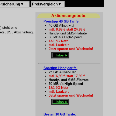
ersicherung
▼
Preisvergleich
▼
Aktionsangebote:
Preistipp 40 GB Tarife:
40 GB Allnet-Flat
) steht eine
mtl. 8,99 € statt 24,99 €
nets, DSL Abschaltung,
Handy- und SMS-Flatrate
50 MBit/s High-Speed
1&1 5G Netz
mtl. Laufzeit
Jetzt sparen und Wechseln!
...Infos ►
Spartipp Handytarife:
25 GB Allnet-Flat
mtl. 6,99 € statt 17,99 €
Handy- und SMS-Flatrate
50 MBit/s High-Speed
1&1 5G Netz
mtl. Laufzeit
Jetzt sparen und Wechseln!
...Infos ►
Besten 10 GB Tarife: