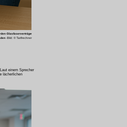
erden
Glasfaserverträge
aden
-Bild: © Tarifrechner
. Laut einem Sprecher
e lächerlichen