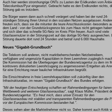
Auch hier werden stromhungrige ONTs zu Lasten der Endkunden vom Anbie
Telecolumbus/Pyur eingesetzt. Gebracht hatte es den Endkunden nichts, d
Störung gab es trotzdem.
Die Bürger waren dann auch schnell verärgert und haben bei der rund 24-
stündigen Störung Ihren Unmut in den sozialen Netzen ausgelassen. Ander
freuten sich, dass sie die mitunter die teure Anschlusskosten -besonders a
dem Land - von der Grundstücksgrenze bis zum Haus nicht getragen habe
und sich über das schnelle 5G-Netz im Kreis Plön freuen. Auch sind viele
Glasfasernutzer in der Störungszeit auf das dortige 5G-Netz ausgewichen. 
Störung dauerte dort rund 24 Stunden und betraf rund 6.000 Haushalte.
Neues "Gigabit-Grundbuch"
Die Telekom soll anderen, nicht marktbeherrschenden Netzbetreibern,
verfügbare und ungenutzte Kapazitäten in ihren Leerrohren zugänglich mac
Die Kommission hat die Überlegungen der Bundesnetzagentur zu dem im M
kontrovers diskutierten Leerohrzugang zu angemessenen Entgelten als Anr
für eine Errichtung neuer baulicher Infrastrukturen begrüßt.
Die Einsichtnahme in freie Leerrohrkapazitäten soll zukünftig über den
Infrastrukturatlas, im neuen "Gigabit-Grundbuch" des Bundes erfolgen.
"Mit der heutigen Entscheidung schaffen wir Rahmenbedingungen für fairen
Wettbewerb und weiteren Glasfaserausbau"
, sagt Klaus Müller, Präsident d
Bundesnetzagentur.
"Es freut mich, dass unser Einsatz für den
Glasfaserausbau mit stabilen und transparenten Rahmenbedingungen die P
vor der Europäischen Kommission bestanden hat."
.
Dieses sehen aber die Markteilnehmer nicht so. Daher kommt auch Kritik v