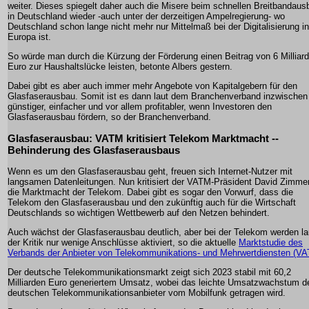
weiter. Dieses spiegelt daher auch die Misere beim schnellen Breitbandaus
in Deutschland wieder -auch unter der derzeitigen Ampelregierung- wo
Deutschland schon lange nicht mehr nur Mittelmaß bei der Digitalisierung in
Europa ist.
So würde man durch die Kürzung der Förderung einen Beitrag von 6 Milliar
Euro zur Haushaltslücke leisten, betonte Albers gestern.
Dabei gibt es aber auch immer mehr Angebote von Kapitalgebern für den
Glasfaserausbau. Somit ist es dann laut dem Branchenverband inzwischen 
günstiger, einfacher und vor allem profitabler, wenn Investoren den
Glasfaserausbau fördern, so der Branchenverband.
Glasfaserausbau: VATM kritisiert Telekom Marktmacht --
Behinderung des Glasfaserausbaus
Wenn es um den Glasfaserausbau geht, freuen sich Internet-Nutzer mit
langsamen Datenleitungen. Nun kritisiert der VATM-Präsident David Zimmer
die Marktmacht der Telekom. Dabei gibt es sogar den Vorwurf, dass die
Telekom den Glasfaserausbau und den zukünftig auch für die Wirtschaft
Deutschlands so wichtigen Wettbewerb auf den Netzen behindert.
Auch wächst der Glasfaserausbau deutlich, aber bei der Telekom werden la
der Kritik nur wenige Anschlüsse aktiviert, so die aktuelle
Marktstudie des
Verbands der Anbieter von Telekommunikations- und Mehrwertdiensten (V
Der deutsche Telekommunikationsmarkt zeigt sich 2023 stabil mit 60,2
Milliarden Euro generiertem Umsatz, wobei das leichte Umsatzwachstum d
deutschen Telekommunikationsanbieter vom Mobilfunk getragen wird.