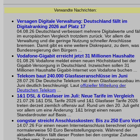
Verwandte Nachrichten:
Versagen Digitale Verwaltung: Deutschland fällt im
Digitalranking 2026 auf Platz 17
04.08.26 Deutschland verbessert mehrere Digitalwerte und fäll
im europäischen Vergleich trotzdem zurück. Vor allem die
Verwaltung und die geringe Nutzung schneller Anschlüsse
bremsen. Damit gibt es eine weitere Diskrepanz, zu dem, was
Bundesregierung den Bürgern ...
Vodafone-Gigabit erreicht jetzt 31 Millionen Haushalte
01.08.26 Vodafone meldet einen neuen Höchststand bei der
Gigabit-Versorgung in Deutschland. Inzwischen sollen 31
Millionen Haushalte Gigabit-Internet von Vodafone buchen ...
Telekom baut 240.000 Glasfaseranschlüsse im Juni
28.07.26 Die Deutsche Telekom hat ihren Glasfaserausbau im
Juni deutlich beschleunigt. Laut
offizieller Mitteilung der
Deutschen Telekom
...
1&1 DSL & Glasfaser im Juli: Neue Tarife im Vergleich
21.07.26 1&1 DSL Tarife 2026 und 1&1 Glasfaser Tarife 2026
treten derzeit ziemlich offensiv auf. Rund um den 20. Juli geht
vor allem um eine Änderung: 1&1 bringt einen neuen
Standardrouter auf Basis ...
congstar streicht Anschlusskosten: Bis zu 250 Euro Vort
14.07.26 Für einen neuen Internetanschluss berechnet congs
normalerweise 50 Euro Bereitstellungspreis. Während der
aktuellen Aktion fällt dieser Posten bei den congstar Zuhause
Tarifen weg. Zusammen ...