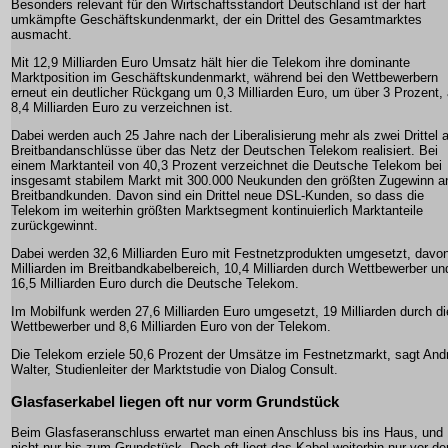
Besonders relevant für den Wirtschaftsstandort Deutschland ist der hart
umkämpfte Geschäftskundenmarkt, der ein Drittel des Gesamtmarktes
ausmacht.
Mit 12,9 Milliarden Euro Umsatz hält hier die Telekom ihre dominante
Marktposition im Geschäftskundenmarkt, während bei den Wettbewerbern
erneut ein deutlicher Rückgang um 0,3 Milliarden Euro, um über 3 Prozent, 
8,4 Milliarden Euro zu verzeichnen ist.
Dabei werden auch 25 Jahre nach der Liberalisierung mehr als zwei Drittel a
Breitbandanschlüsse über das Netz der Deutschen Telekom realisiert. Bei
einem Marktanteil von 40,3 Prozent verzeichnet die Deutsche Telekom bei
insgesamt stabilem Markt mit 300.000 Neukunden den größten Zugewinn a
Breitbandkunden. Davon sind ein Drittel neue DSL-Kunden, so dass die
Telekom im weiterhin größten Marktsegment kontinuierlich Marktanteile
zurückgewinnt.
Dabei werden 32,6 Milliarden Euro mit Festnetzprodukten umgesetzt, davon
Milliarden im Breitbandkabelbereich, 10,4 Milliarden durch Wettbewerber un
16,5 Milliarden Euro durch die Deutsche Telekom.
Im Mobilfunk werden 27,6 Milliarden Euro umgesetzt, 19 Milliarden durch di
Wettbewerber und 8,6 Milliarden Euro von der Telekom.
Die Telekom erziele 50,6 Prozent der Umsätze im Festnetzmarkt, sagt And
Walter, Studienleiter der Marktstudie von Dialog Consult.
Glasfaserkabel liegen oft nur vorm Grundstück
Beim Glasfaseranschluss erwartet man einen Anschluss bis ins Haus, und
nicht nur bis zum Grundstück. Doch oft liegt das Kabel weiterhin nur vor de