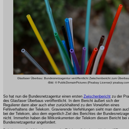
Glasfaser Überbau: Bundesnetzagentur veröffentlicht Zwischenbericht zum Überba
-Bild: © PublicDomainPictures (Pixabay License)/ pixabay.co
So hat nun die Bundesnetzagentur einen ersten
Zwischenbericht
zu der Pra
des Glasfaser Überbaus veröffentlicht. In dem Bericht äußert sich der
Regulierer dann aber auch eher zurückhaltend zu den Vorwürfen eines
Fehlverhaltens der Telekom. Gravierende Verfehlungen sieht man dann auc
bei der Telekom, also dem eigentlich Ziel des Berichtes der Bundesnetzage
nicht. Immerhin haben die Mitkonkurrenten der Telekom diesen Bericht bei 
Bundesnetzagentur angefordert.