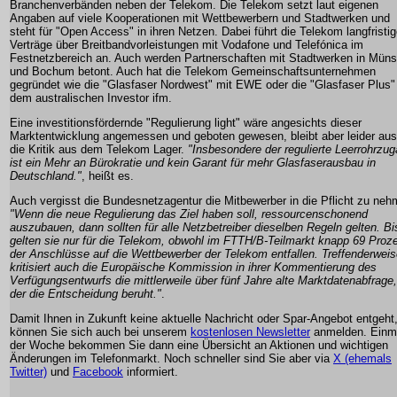
Branchenverbänden neben der Telekom. Die Telekom setzt laut eigenen
Angaben auf viele Kooperationen mit Wettbewerbern und Stadtwerken und
steht für "Open Access" in ihren Netzen. Dabei führt die Telekom langfristi
Verträge über Breitbandvorleistungen mit Vodafone und Telefónica im
Festnetzbereich an. Auch werden Partnerschaften mit Stadtwerken in Müns
und Bochum betont. Auch hat die Telekom Gemeinschaftsunternehmen
gegründet wie die "Glasfaser Nordwest" mit EWE oder die "Glasfaser Plus"
dem australischen Investor ifm.
Eine investitionsfördernde "Regulierung light" wäre angesichts dieser
Marktentwicklung angemessen und geboten gewesen, bleibt aber leider aus
die Kritik aus dem Telekom Lager.
"Insbesondere der regulierte Leerrohrzu
ist ein Mehr an Bürokratie und kein Garant für mehr Glasfaserausbau in
Deutschland."
, heißt es.
Auch vergisst die Bundesnetzagentur die Mitbewerber in die Pflicht zu neh
"Wenn die neue Regulierung das Ziel haben soll, ressourcenschonend
auszubauen, dann sollten für alle Netzbetreiber dieselben Regeln gelten. Bi
gelten sie nur für die Telekom, obwohl im FTTH/B-Teilmarkt knapp 69 Proz
der Anschlüsse auf die Wettbewerber der Telekom entfallen. Treffenderwei
kritisiert auch die Europäische Kommission in ihrer Kommentierung des
Verfügungsentwurfs die mittlerweile über fünf Jahre alte Marktdatenabfrage,
der die Entscheidung beruht."
.
Damit Ihnen in Zukunft keine aktuelle Nachricht oder Spar-Angebot entgeht
können Sie sich auch bei unserem
kostenlosen Newsletter
anmelden. Einma
der Woche bekommen Sie dann eine Übersicht an Aktionen und wichtigen
Änderungen im Telefonmarkt. Noch schneller sind Sie aber via
X (ehemals
Twitter)
und
Facebook
informiert.