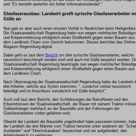
und
"Es besteht weiterhin ein hoher Informationsbedarf."
.
Glasfaserausbau: Landwirt greift syrische Glasfaserarbeiter mi
Gülle an
Nun gab es aber auch einen ernsten Vorfall in Neukirchen beim Heiligenblut
Die Staatsanwaltschaft Regensburg hatte nun wegen mehrfacher Beleidigu
und Körperverletzung erfolgreich einen Strafbefehl gegen einen Bauern aus
dem Landkreis Cham vom Gericht bekommen. Dieses berichtet das Online
Magazin Regensburg-digital.
Dabei geht es laut dem
Bericht
um drei syrische Glasfaserarbeiter, welche
rassistisch beschimpft worden sind und auch mit Gülle bespritzt wurden. D
Staatsanwaltschaft Regensburg beantragte nun wegen mehrfacher Beleidig
und Körperverletzung erfolgreich einen Strafbefehl gegen einen Bauern aus
dem Landkreis Cham.
Nach Überzeugung der Staatsanwaltschaft Regensburg hatte der Landwirt d
drei Arbeiter, welche aus Syrien stammen, "..zunächst verbal rassistisch
beleidigt und im Anschluss vorsätzlich mit Gülle bespritzt".
Auch soll laut dem Bericht, den Schilderungen der Betroffenen und den
Erkenntnissen der Staatsanwaltschaft, der Bauer mit seinem Traktor inklus
Gülleanhänger mehrfach an der Baustelle und den Fahrzeugen der
Glasfaserarbeiter vorbei gefahren sein.
Obwohl der Landwirt die Baustelle ungehindert habe passieren können, hab
der Landwirt die drei Männer vom Traktor herunter unter anderem als "Sche
Ausländer" und "Dreckskanaken" bezeichnet und sie aufgefordert, den
Arbeitsbereich zu verlassen.