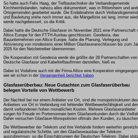
So hatte auch Felix Haag, der Tiefbautechniker der Verbandsgemeinde
Kirchheimbolanden, nahezu alles dokumentiert, was in Rittersheim und and
Ortsgemeinden gearbeitet wurde. Die Endabnahme durch Verbandsgemein
und Bauleitung stehe noch immer aus, die Mängelliste sei lang, immer wied
werde nachgebessert, so die Kritik.
Dabei hatte die Deutsche Glasfaser im November 2021 eine Partnerschaft 
Altice Europe für den FTTH-Ausbau geschlossen. Geodesia, das
Bauunternehmen von Altice Europe, hatte die Planung, Verlegung und
Aktivierung von mindestens einer Million Glasfaseranschlüssen bis zum Ja
2025 für den Netzbetreiber übernommen.
Die Kooperation mit Geodesia werde die größte der 28 Partnerschaften von
Deutsche Glasfaser und Kabeltiefbaufirmen darstellen, hieß es.
Dabei ist Vodafone auch mit der Firma Altice eine Kooperation eingegangen
wie wir schon in der
Vergangenheit berichtet haben
.
Glasfaserüberbau: Neue Gutachten zum Glasfaserüberbau
belegen Vorteile von Wettbewerb
Der Nachteil bei nur einem Anbieter vor Ort, sind die monopolstrukturen des
Anbieters vor Ort in Verbindung mit fehlender Wettbewerbsfähigkeit und de
damit verbundenen hohen monatlichen Kosten. Mehrere Glasfaseranbieter
sorgen für Freude im Portemonnaie beim Glasfaserkunden durch die Vielfal
Daher versuchen Glasfaser-Monopolisten oftmals den Kunden, zu täuschen
Die Wettbewerber der Telekom und ihre Verbände fordern weiterhin gesetzli
und regulatorische Schritte, um den Glasfaserausbau der Telekom
auszubremsen, so die Einschätzungen der Deutschen Telekom. Dabei stüt