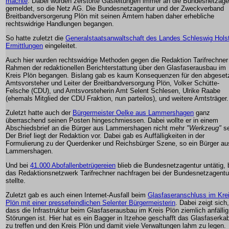
machte
. Dabei wurden zerstörte Gasleitungen immer an die Bundesnetzage
gemeldet, so die Netz AG. Die Bundesnetzagentur und der Zweckverband
Breitbandversorgerung Plön mit seinen Ämtern haben daher erhebliche
rechtswidrige Handlungen begangen.
So hatte zuletzt die
Generalstaatsanwaltschaft des Landes Schleswig Hols
Ermittlungen
eingeleitet.
Auch hier wurden rechtswidrige Methoden gegen die Redaktion Tarifrechner
Rahmen der redaktionellen Berichterstattung über den Glasfaserausbau im
Kreis Plön begangen. Bislang gab es kaum Konsequenzen für den abgeset
Amtsvorsteher und Leiter der Breitbandversorgung Plön, Volker Schütte-
Felsche (CDU), und Amtsvorsteherin Amt Selent Schlesen, Ulrike Raabe
(ehemals Mitglied der CDU Fraktion, nun parteilos), und weitere Amtsträger.
Zuletzt hatte auch der
Bürgermeister Oelke aus Lammershagen
ganz
überraschend seinen Posten hingeschmiessen. Dabei wollte er in einem
Abschiedsbrief an die Bürger aus Lammershagen nicht mehr
"Werkzeug"
se
Der Brief liegt der Redaktion vor. Dabei gab es Auffälligkeiten in der
Formulierung zu der Querdenker und Reichsbürger Szene, so ein Bürger au
Lammershagen.
Und bei
41.000 Abofallenbetrügereien
blieb die Bundesnetzagentur untätig, 
das Redaktionsnetzwerk Tarifrechner nachfragen bei der Bundesnetzagentu
stellte.
Zuletzt gab es auch einen Internet-Ausfall beim
Glasfaseranschluss im Kre
Plön mit einer pressefeindlichen Selenter Bürgermeisterin
. Dabei zeigt sich,
dass die Infrastruktur beim Glasfaserausbau im Kreis Plön ziemlich anfällig
Störungen ist. Hier hat es ein Bagger in Itzehoe geschafft das Glasfaserka
zu treffen und den Kreis Plön und damit viele Verwaltungen lahm zu legen.