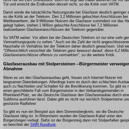
Tür und erreicht die Endkunden derzeit nicht, so die Kritik vom VATM.
Damit würde die tatsächliche Nutzungsrate bei Glasfaser deutlich geringer s
so die Kritik an der Telekom. Den 3,2 Millionen gebuchten Anschlüssen bei
Wettbewerbern, die 9 Millionen Nutzern die Glasfaser zumindest vor das H
gelegt haben, stehen 1 Million gebuchte Anschlüsse bei 7,2 Millionen
realisierbaren Glasfaseranschlüssen der Telekom gegenüber.
So VATM weiter:
Vor allem bei der Deutschen Telekom ist nur eine sehr ge
Vermarktungsquote zu sehen."
Auch sei die Zahl der nicht angeschlossene
Haushalte im Verhältnis bei der Telekom daher deutlich gewachsen. Und wei
"Offensichtlich verzichtet die Telekom ganz bewusst darauf, diese 6,2 Milli
Glasfaseranschlüsse offensiv zu vermarkten"
, so die weitere Kritik.
Glasfaserausbau mit Stolpersteinen --Bürgermeister verweiger
Abnahme
Wenn es um den Glasfaserausbau geht, freuen sich Internet-Nutzer mit
langsamen Datenleitungen. Allerdings kann es durch den schlechten Ausba
auch zu Nachteilen und Schäden für die Bevölkerung kommen. So gibt es 
einen geschilderte Fall vom Bürgermeister in den Verbandsgemeinden in
Rheinland-Pfalz, wo die Deutsche Glasfaser den Glasfaseraubau durch ein
Subfirma ausführen lässt. Dabei gibt es nicht nur reichlich Stolpersteine un
gestürzte Radfahrer.
So gibt es nun ein Beispiel aus dem Donnersbergkreis, wo die Deutsche
Glasfaser tätig ist. In Rittersheim wurden die Glasfaser-Kabel unter den
Bürgersteigen verlegt. Dafür ist der Bürgersteig dann mit Stolperfallen gespi
so berichtet der
SWR Rundfunk
.