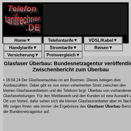
Home
▼
Telefontarife
▼
VDSL/Kabel
▼
Handytarife
▼
Stromtarife
▼
Reisen
▼
Versicherung
▼
Preisvergleich
▼
Glasfaser Überbau: Bundesnetzagentur veröffentli
Zwischenbericht zum Überbau
• 18.04.24 Der Glasfaserausbau ist am Boomen. Dieses belegen dies
Ausbauzahlen. Dabei gibt es nun einen vehementen Streit zwischen den
kleinen Glasfaseranbietern und der Telekom bzgl. Überbau von vorhandene
Glasfaserleitungen. Für den Wettbewerb und den Kunden ist eine Auswahl 
Ort von Vorteil, dafür sehen sich die kleinen Glasfaseranbieter aber im Nach
Wir zeigen Ihnen -wie immer- die Ergebnisse des
Glasfaser Überbau
Beric
der Bundesnetzagentur auf.