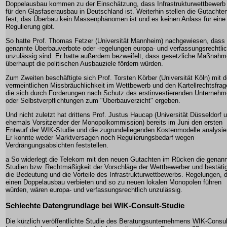
Doppelausbau kommen zu der Einschätzung, dass Infrastrukturwettbewerb
für den Glasfaserausbau in Deutschland ist. Weiterhin stellen die Gutachte
fest, das Überbau kein Massenphänomen ist und es keinen Anlass für eine
Regulierung gibt.
So hatte Prof. Thomas Fetzer (Universität Mannheim) nachgewiesen, dass
genannte Überbauverbote oder -regelungen europa- und verfassungsrechtli
unzulässig sind. Er hatte außerdem bezweifelt, dass gesetzliche Maßnah
überhaupt die politischen Ausbauziele fördern würden.
Zum Zweiten beschäftigte sich Prof. Torsten Körber (Universität Köln) mit d
vermeintlichen Missbräuchlichkeit im Wettbewerb und den Kartellrechtsfrag
die sich durch Forderungen nach Schutz des erstinvestierenden Unterneh
oder Selbstverpflichtungen zum "Überbauverzicht" ergeben.
Und nicht zuletzt hat drittens Prof. Justus Haucap (Universität Düsseldorf 
ehemals Vorsitzender der Monopolkommission) bereits im Juni den ersten
Entwurf der WIK-Studie und die zugrundeliegenden Kostenmodelle analysier
Er konnte weder Marktversagen noch Regulierungsbedarf wegen
Verdrängungsabsichten feststellen.
a So widerlegt die Telekom mit den neuen Gutachten im Rücken die genan
Studien bzw. Rechtmäßigkeit der Vorschläge der Wettbewerber und bestäti
die Bedeutung und die Vorteile des Infrastrukturwettbewerbs. Regelungen, d
einen Doppelausbau verbieten und so zu neuen lokalen Monopolen führen
würden, wären europa- und verfassungsrechtlich unzulässig.
Schlechte Datengrundlage bei WIK-Consult-Studie
Die kürzlich veröffentlichte Studie des Beratungsunternehmens WIK-Consul