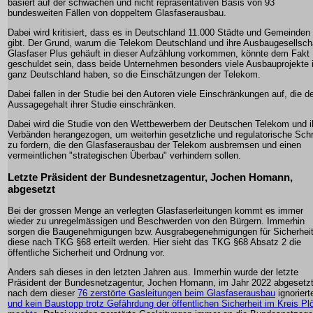
basiert auf der schwachen und nicht repräsentativen Basis von 93
bundesweiten Fällen von doppeltem Glasfaserausbau.
Dabei wird kritisiert, dass es in Deutschland 11.000 Städte und Gemeinden
gibt. Der Grund, warum die Telekom Deutschland und ihre Ausbaugesellsch
Glasfaser Plus gehäuft in dieser Aufzählung vorkommen, könnte dem Fakt
geschuldet sein, dass beide Unternehmen besonders viele Ausbauprojekte 
ganz Deutschland haben, so die Einschätzungen der Telekom.
Dabei fallen in der Studie bei den Autoren viele Einschränkungen auf, die d
Aussagegehalt ihrer Studie einschränken.
Dabei wird die Studie von den Wettbewerbern der Deutschen Telekom und i
Verbänden herangezogen, um weiterhin gesetzliche und regulatorische Schr
zu fordern, die den Glasfaserausbau der Telekom ausbremsen und einen
vermeintlichen "strategischen Überbau" verhindern sollen.
Letzte Präsident der Bundesnetzagentur, Jochen Homann,
abgesetzt
Bei der grossen Menge an verlegten Glasfaserleitungen kommt es immer
wieder zu unregelmässigen und Beschwerden von den Bürgern. Immerhin
sorgen die Baugenehmigungen bzw. Ausgrabegenehmigungen für Sicherheit
diese nach TKG §68 erteilt werden. Hier sieht das TKG §68 Absatz 2 die
öffentliche Sicherheit und Ordnung vor.
Anders sah dieses in den letzten Jahren aus. Immerhin wurde der letzte
Präsident der Bundesnetzagentur, Jochen Homann, im Jahr 2022 abgesetzt
nach dem dieser
76 zerstörte Gasleitungen beim Glasfaserausbau
ignoriert
und kein Baustopp trotz Gefährdung der öffentlichen Sicherheit im Kreis Pl