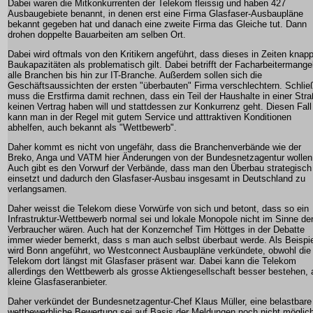
Dabei waren die Mitkonkurrenten der Telekom fleissig und haben 427
Ausbaugebiete benannt, in denen erst eine Firma Glasfaser-Ausbaupläne
bekannt gegeben hat und danach eine zweite Firma das Gleiche tut. Dann
drohen doppelte Bauarbeiten am selben Ort.
Dabei wird oftmals von den Kritikern angeführt, dass dieses in Zeiten knap
Baukapazitäten als problematisch gilt. Dabei betrifft der Facharbeitermange
alle Branchen bis hin zur IT-Branche. Außerdem sollen sich die
Geschäftsaussichten der ersten "überbauten" Firma verschlechtern. Schlie
muss die Erstfirma damit rechnen, dass ein Teil der Haushalte in einer Str
keinen Vertrag haben will und stattdessen zur Konkurrenz geht. Diesen Fall
kann man in der Regel mit gutem Service und atttraktiven Konditionen
abhelfen, auch bekannt als "Wettbewerb".
Daher kommt es nicht von ungefähr, dass die Branchenverbände wie der
Breko, Anga und VATM hier Änderungen von der Bundesnetzagentur wollen
Auch gibt es den Vorwurf der Verbände, dass man den Überbau strategisch
einsetzt und dadurch den Glasfaser-Ausbau insgesamt in Deutschland zu
verlangsamen.
Daher weisst die Telekom diese Vorwürfe von sich und betont, dass so ein
Infrastruktur-Wettbewerb normal sei und lokale Monopole nicht im Sinne de
Verbraucher wären. Auch hat der Konzernchef Tim Höttges in der Debatte
immer wieder bemerkt, dass s man auch selbst überbaut werde. Als Beispie
wird Bonn angeführt, wo Westconnect Ausbaupläne verkündete, obwohl die
Telekom dort längst mit Glasfaser präsent war. Dabei kann die Telekom
allerdings den Wettbewerb als grosse Aktiengesellschaft besser bestehen, 
kleine Glasfaseranbieter.
Daher verkündet der Bundesnetzagentur-Chef Klaus Müller, eine belastbare
wettbewerbliche Bewertung sei auf Basis der Meldungen noch nicht möglic