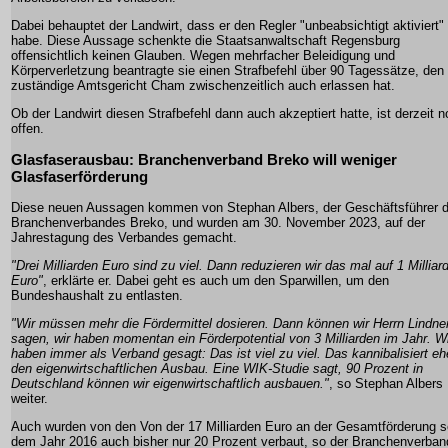
Dabei behauptet der Landwirt, dass er den Regler "unbeabsichtigt aktiviert"
habe. Diese Aussage schenkte die Staatsanwaltschaft Regensburg
offensichtlich keinen Glauben. Wegen mehrfacher Beleidigung und
Körperverletzung beantragte sie einen Strafbefehl über 90 Tagessätze, den
zuständige Amtsgericht Cham zwischenzeitlich auch erlassen hat.
Ob der Landwirt diesen Strafbefehl dann auch akzeptiert hatte, ist derzeit 
offen.
Glasfaserausbau: Branchenverband Breko will weniger
Glasfaserförderung
Diese neuen Aussagen kommen von Stephan Albers, der Geschäftsführer 
Branchenverbandes Breko, und wurden am 30. November 2023, auf der
Jahrestagung des Verbandes gemacht.
"Drei Milliarden Euro sind zu viel. Dann reduzieren wir das mal auf 1 Milliar
Euro"
, erklärte er. Dabei geht es auch um den Sparwillen, um den
Bundeshaushalt zu entlasten.
"Wir müssen mehr die Fördermittel dosieren. Dann können wir Herrn Lindne
sagen, wir haben momentan ein Förderpotential von 3 Milliarden im Jahr. W
haben immer als Verband gesagt: Das ist viel zu viel. Das kannibalisiert eh
den eigenwirtschaftlichen Ausbau. Eine WIK-Studie sagt, 90 Prozent in
Deutschland können wir eigenwirtschaftlich ausbauen."
, so Stephan Albers
weiter.
Auch wurden von den Von der 17 Milliarden Euro an der Gesamtförderung s
dem Jahr 2016 auch bisher nur 20 Prozent verbaut, so der Branchenverban