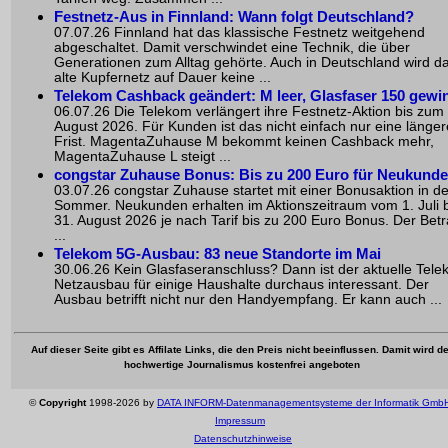
Festnetz-Aus in Finnland: Wann folgt Deutschland?
07.07.26 Finnland hat das klassische Festnetz weitgehend
abgeschaltet. Damit verschwindet eine Technik, die über
Generationen zum Alltag gehörte. Auch in Deutschland wird d
alte Kupfernetz auf Dauer keine ...
Telekom Cashback geändert: M leer, Glasfaser 150 gewi
06.07.26 Die Telekom verlängert ihre Festnetz-Aktion bis zum
August 2026. Für Kunden ist das nicht einfach nur eine länger
Frist. MagentaZuhause M bekommt keinen Cashback mehr,
MagentaZuhause L steigt ...
congstar Zuhause Bonus: Bis zu 200 Euro für Neukund
03.07.26 congstar Zuhause startet mit einer Bonusaktion in d
Sommer. Neukunden erhalten im Aktionszeitraum vom 1. Juli b
31. August 2026 je nach Tarif bis zu 200 Euro Bonus. Der Bet
...
Telekom 5G-Ausbau: 83 neue Standorte im Mai
30.06.26 Kein Glasfaseranschluss? Dann ist der aktuelle Tel
Netzausbau für einige Haushalte durchaus interessant. Der
Ausbau betrifft nicht nur den Handyempfang. Er kann auch ...
Auf dieser Seite gibt es Affilate Links, die den Preis nicht beeinflussen. Damit wird de
hochwertige Journalismus kostenfrei angeboten
©
Copyright
1998-2026 by
DATA INFORM-Datenmanagementsysteme der Informatik Gmb
Impressum
Datenschutzhinweise