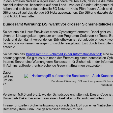
in den sozialen Netzen ausgelassen. Andere freuten sich, dass sie die mitun
Anschlusskosten -besonders auf dem Land - von der Grundstücksgrenze bi
haben und sich über das schnelle 5G-Netz im Kreis Plön freuen. Auch sind v
Störungszeit auf das dortige 5G-Netz ausgewichen. Die Störung dauerte dor
rund 6.000 Haushalte.
Bundesamt Warnung: BSI warnt vor grosser Sicherheitslücke 
So hat nun ein Linux Entwickler einen Cyberangriff enttarnt. Dabei geht e
diversen Linuxprojekten, genauer um den Programm Code von xz-Tools. Be
Tools und den damit verbundenen -Bibliotheken ist Schadcode entdeckt wo
Schadcode von einem einzigen Entwickler eingebaut. Erst durch Kontrolle
entdeckt.
So hat nun das
Bundesamt für Sicherheit in der Informationstechnik
eine ak
herausgegeben. So gibt es nun nach der Enttarnung eines potenziellen Cybe
Internet-Server eine Warnung vom Bundesamt für Sicherheit in der Informat
IT-Admins auffordert, entsprechende Gegenmaßnahmen einzuleiten.
Dabei
geht es
um die
Bundesamt Warnung: BSI warnt vor grosser Sicherhei
xz-
-Abbildung
Versionen 5.6.0 und 5.6.1, wo der Schadcode enthalten ist, Dieser Code ist 
Download- Paket bei einem einzelnen Tar-Paket vollständig enthalten.
In einer offiziellen Sicherheitswarnung sprach das BSI von einer "kritischen
Betriebssystem Linux, die geschlossen werden müsse.