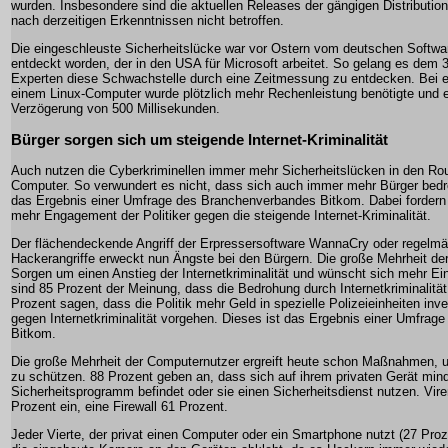
wurden. Insbesondere sind die aktuellen Releases der gängigen Distributio
nach derzeitigen Erkenntnissen nicht betroffen.
Die eingeschleuste Sicherheitslücke war vor Ostern vom deutschen Softwa
entdeckt worden, der in den USA für Microsoft arbeitet. So gelang es dem 
Experten diese Schwachstelle durch eine Zeitmessung zu entdecken. Bei 
einem Linux-Computer wurde plötzlich mehr Rechenleistung benötigte und e
Verzögerung von 500 Millisekunden.
Bürger sorgen sich um steigende Internet-Kriminalität
Auch nutzen die Cyberkriminellen immer mehr Sicherheitslücken in den R
Computer. So verwundert es nicht, dass sich auch immer mehr Bürger bedro
das Ergebnis einer Umfrage des Branchenverbandes Bitkom. Dabei fordern
mehr Engagement der Politiker gegen die steigende Internet-Kriminalität.
Der flächendeckende Angriff der Erpressersoftware WannaCry oder regelmä
Hackerangriffe erweckt nun Ängste bei den Bürgern. Die große Mehrheit d
Sorgen um einen Anstieg der Internetkriminalität und wünscht sich mehr Eins
sind 85 Prozent der Meinung, dass die Bedrohung durch Internetkriminalität
Prozent sagen, dass die Politik mehr Geld in spezielle Polizeieinheiten inves
gegen Internetkriminalität vorgehen. Dieses ist das Ergebnis einer Umfra
Bitkom.
Die große Mehrheit der Computernutzer ergreift heute schon Maßnahmen, u
zu schützen. 88 Prozent geben an, dass sich auf ihrem privaten Gerät min
Sicherheitsprogramm befindet oder sie einen Sicherheitsdienst nutzen. V
Prozent ein, eine Firewall 61 Prozent.
Jeder Vierte, der privat einen Computer oder ein Smartphone nutzt (27 Proz