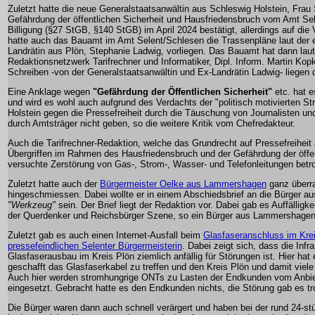
Zuletzt hatte die neue Generalstaatsanwältin aus Schleswig Holstein, Fra
Gefährdung der öffentlichen Sicherheit und Hausfriedensbruch vom Amt Se
Billigung (§27 StGB, §140 StGB) im April 2024 bestätigt, allerdings auf die
hatte auch das Bauamt im Amt Selent/Schlesen die Trassenpläne laut der 
Landrätin aus Plön, Stephanie Ladwig, vorliegen. Das Bauamt hat dann la
Redaktionsnetzwerk Tarifrechner und Informatiker, Dipl. Inform. Martin Ko
Schreiben -von der Generalstaatsanwältin und Ex-Landrätin Ladwig- liegen 
Eine Anklage wegen
"Gefährdung der Öffentlichen Sicherheit"
etc. hat e
und wird es wohl auch aufgrund des Verdachts der "politisch motivierten Str
Holstein gegen die Pressefreiheit durch die Täuschung von Journalisten und
durch Amtsträger nicht geben, so die weitere Kritik vom Chefredakteur.
Auch die Tarifrechner-Redaktion, welche das Grundrecht auf Pressefreiheit
Übergriffen im Rahmen des Hausfriedensbruch und der Gefährdung der öffen
versuchte Zerstörung von Gas-, Strom-, Wasser- und Telefonleitungen betro
Zuletzt hatte auch der
Bürgermeister Oelke aus Lammershagen
ganz überr
hingeschmiessen. Dabei wollte er in einem Abschiedsbrief an die Bürger 
"Werkzeug"
sein. Der Brief liegt der Redaktion vor. Dabei gab es Auffälligke
der Querdenker und Reichsbürger Szene, so ein Bürger aus Lammershagen
Zuletzt gab es auch einen Internet-Ausfall beim
Glasfaseranschluss im Krei
pressefeindlichen Selenter Bürgermeisterin
. Dabei zeigt sich, dass die Infr
Glasfaserausbau im Kreis Plön ziemlich anfällig für Störungen ist. Hier hat 
geschafft das Glasfaserkabel zu treffen und den Kreis Plön und damit viel
Auch hier werden stromhungrige ONTs zu Lasten der Endkunden vom Anbie
eingesetzt. Gebracht hatte es den Endkunden nichts, die Störung gab es t
Die Bürger waren dann auch schnell verärgert und haben bei der rund 24-s