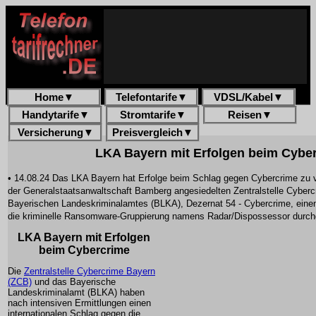
Home
▼
Telefontarife
▼
VDSL/Kabel
▼
Handytarife
▼
Stromtarife
▼
Reisen
▼
Versicherung
▼
Preisvergleich
▼
LKA Bayern mit Erfolgen beim Cybe
• 14.08.24 Das LKA Bayern hat Erfolge beim Schlag gegen Cybercrime zu v
der Generalstaatsanwaltschaft Bamberg angesiedelten Zentralstelle Cyber
Bayerischen Landeskriminalamtes (BLKA), Dezernat 54 - Cybercrime, einen
die kriminelle Ransomware-Gruppierung namens Radar/Dispossessor durchg
LKA Bayern mit Erfolgen
beim Cybercrime
Die
Zentralstelle Cybercrime Bayern
(ZCB)
und das Bayerische
Landeskriminalamt (BLKA) haben
nach intensiven Ermittlungen einen
internationalen Schlag gegen die