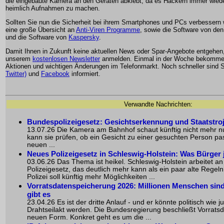
die eingebaute Kamera an den Geräten abklebt, da es Hackern immer wiede
heimlich Aufnahmen zu machen.
Sollten Sie nun die Sicherheit bei ihrem Smartphones und PCs verbessern w
eine große Übersicht an
Anti-Viren Programme
, sowie die Software von de
und die Software von
Kaspersky
.
Damit Ihnen in Zukunft keine aktuellen News oder Spar-Angebote entgehen
unserem
kostenlosen Newsletter
anmelden. Einmal in der Woche bekommen
Aktionen und wichtigen Änderungen im Telefonmarkt. Noch schneller sind S
Twitter)
und
Facebook
informiert.
Verwandte Nachrichten:
Bundespolizeigesetz: Gesichtserkennung und Staatstr
13.07.26 Die Kamera am Bahnhof schaut künftig nicht mehr nu
kann sie prüfen, ob ein Gesicht zu einer gesuchten Person p
neuen ...
Neues Polizeigesetz in Schleswig-Holstein: Was Bürger
03.06.26 Das Thema ist heikel. Schleswig-Holstein arbeitet a
Polizeigesetz, das deutlich mehr kann als ein paar alte Regel
Polizei soll künftig mehr Möglichkeiten ...
Vorratsdatenspeicherung 2026: Millionen Menschen sind b
gibt es
23.04.26 Es ist der dritte Anlauf - und er könnte politisch wie j
Drahtseilakt werden. Die Bundesregierung beschließt Vorratsd
neuen Form. Konkret geht es um die ...