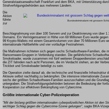
Generalstaatsanwaltschaft Frankfurt und dem BKA, mit Unterstützung durc
Strafverfolgungsbehörden aus mehreren Ländern.
Die
Aktion
führte
Bundeskriminalamt mit grossem Schl
zur
Beschlagnahmung von über 100 Servern und zur Deaktivierung von über 1.3
Domains. Ein Vermögensarrest in Höhe von 69 Millionen Euro wurde gegen 
99 Krypto-Wallets mit einem Gesamtvolumen von über 70 Millionen Euro w
internationale Haftbefehle und vier vorläufige Festnahmen.
Die Maßnahmen richteten sich gegen sechs Schadsoftware-Familien, die m
Ransomware-Gruppen in Verbindung standen. Die gefährlichste Schadsoftw
Smokeloader, wurde zusammen mit fünf weiteren Dropperdiensten unschä
die ZIT fahnden nach acht Personen, die im Verdacht stehen, an der Verbr
Trickbot und Smokeloader beteiligt zu sein.
Die Operation zielte darauf ab, die technische und finanzielle Infrastruktur 
Akteure selbst nachhaltig zu bekämpfen. Die intensive internationale Zusa
sechs der größten Schadsoftware-Familien auszuschalten und die Grundlage 
untergraben. Die Strafverfolgungsbehörden betonen die Bedeutung der fortl
Kooperation zur effektiven Bekämpfung von Cybercrime.
Größte internationale Cyber-Polizeioperation
"Mit der bislang größten internationalen cyberpolizeilichen Aktion ist den S
wichtiger Schlag gegen die Cybercrime-Szene gelungen"
, sagte BKA-Vizepr