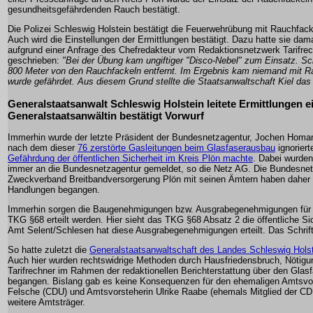
gesundheitsgefährdenden Rauch bestätigt.
Die Polizei Schleswig Holstein bestätigt die Feuerwehrübung mit Rauchfac
Auch wird die Einstellungen der Ermittlungen bestätigt. Dazu hatte sie dama
aufgrund einer Anfrage des Chefredakteur vom Redaktionsnetzwerk Tarifrec
geschrieben:
"Bei der Übung kam ungiftiger "Disco-Nebel" zum Einsatz. Sc
800 Meter von den Rauchfackeln entfernt. Im Ergebnis kam niemand mit R
wurde gefährdet. Aus diesem Grund stellte die Staatsanwaltschaft Kiel das 
Generalstaatsanwalt Schleswig Holstein leitete Ermittlungen ei
Generalstaatsanwältin bestätigt Vorwurf
Immerhin wurde der letzte Präsident der Bundesnetzagentur, Jochen Homan
nach dem dieser
76 zerstörte Gasleitungen beim Glasfaserausbau
ignoriert
Gefährdung der öffentlichen Sicherheit im Kreis Plön machte
. Dabei wurden
immer an die Bundesnetzagentur gemeldet, so die Netz AG. Die Bundesnet
Zweckverband Breitbandversorgerung Plön mit seinen Ämtern haben daher e
Handlungen begangen.
Immerhin sorgen die Baugenehmigungen bzw. Ausgrabegenehmigungen für S
TKG §68 erteilt werden. Hier sieht das TKG §68 Absatz 2 die öffentliche S
Amt Selent/Schlesen hat diese Ausgrabegenehmigungen erteilt. Das Schrifts
So hatte zuletzt die
Generalstaatsanwaltschaft des Landes Schleswig Holst
Auch hier wurden rechtswidrige Methoden durch Hausfriedensbruch, Nötigu
Tarifrechner im Rahmen der redaktionellen Berichterstattung über den Glas
begangen. Bislang gab es keine Konsequenzen für den ehemaligen Amtsvor
Felsche (CDU) und Amtsvorsteherin Ulrike Raabe (ehemals Mitglied der CDU
weitere Amtsträger.