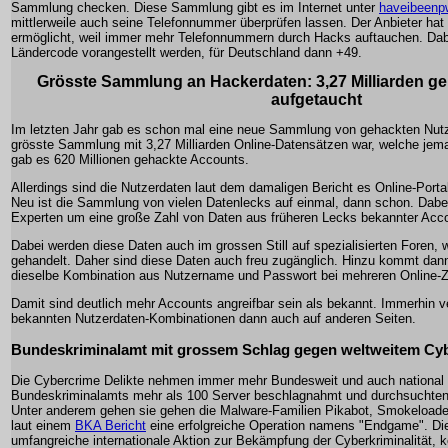
Sammlung checken. Diese Sammlung gibt es im Internet unter
haveibeenp
mittlerweile auch seine Telefonnummer überprüfen lassen. Der Anbieter hat
ermöglicht, weil immer mehr Telefonnummern durch Hacks auftauchen. Dab
Ländercode vorangestellt werden, für Deutschland dann +49.
Grösste Sammlung an Hackerdaten: 3,27 Milliarden g
aufgetaucht
Im letzten Jahr gab es schon mal eine neue Sammlung von gehackten Nutz
grösste Sammlung mit 3,27 Milliarden Online-Datensätzen war, welche jemal
gab es 620 Millionen gehackte Accounts.
Allerdings sind die Nutzerdaten laut dem damaligen Bericht es Online-Port
Neu ist die Sammlung von vielen Datenlecks auf einmal, dann schon. Dabei 
Experten um eine große Zahl von Daten aus früheren Lecks bekannter Acco
Dabei werden diese Daten auch im grossen Still auf spezialisierten Foren, 
gehandelt. Daher sind diese Daten auch freu zugänglich. Hinzu kommt dann
dieselbe Kombination aus Nutzername und Passwort bei mehreren Online-
Damit sind deutlich mehr Accounts angreifbar sein als bekannt. Immerhin 
bekannten Nutzerdaten-Kombinationen dann auch auf anderen Seiten.
Bundeskriminalamt mit grossem Schlag gegen weltweitem Cy
Die Cybercrime Delikte nehmen immer mehr Bundesweit und auch national 
Bundeskriminalamts mehr als 100 Server beschlagnahmt und durchsuchten 
Unter anderem gehen sie gehen die Malware-Familien Pikabot, Smokeloader
laut einem
BKA Bericht
eine erfolgreiche Operation namens "Endgame". Di
umfangreiche internationale Aktion zur Bekämpfung der Cyberkriminalität, ko