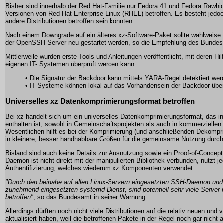
Bisher sind innerhalb der Red Hat-Familie nur Fedora 41 und Fedora Rawhid
Versionen von Red Hat Enterprise Linux (RHEL) betroffen. Es besteht jedoc
andere Distributionen betroffen sein könnten.
Nach einem Downgrade auf ein älteres xz-Software-Paket sollte wahlweise
der OpenSSH-Server neu gestartet werden, so die Empfehlung des Bunde
Mittlerweile wurden erste Tools und Anleitungen veröffentlicht, mit deren Hi
eigenen IT- Systemen überprüft werden kann:
• Die Signatur der Backdoor kann mittels YARA-Regel detektiert wer
• IT-Systeme können lokal auf das Vorhandensein der Backdoor über
Universelles xz Datenkomprimierungsformat betroffen
Bei xz handelt sich um ein universelles Datenkomprimierungsformat, das in f
enthalten ist, sowohl in Gemeinschaftsprojekten als auch in kommerziellen 
Wesentlichen hilft es bei der Komprimierung (und anschließenden Dekompr
in kleinere, besser handhabbare Größen für die gemeinsame Nutzung durch
Bisland sind auch keine Details zur Ausnutzung sowie ein Proof-of-Concep
Daemon ist nicht direkt mit der manipulierten Bibliothek verbunden, nutzt j
Authentifizierung, welches wiederum xz Komponenten verwendet.
"Durch den beinahe auf allen Linux-Servern eingesetzten SSH-Daemon und d
zunehmend eingesetzten systemd-Dienst, sind potentiell sehr viele Server 
betroffen"
, so das Bundesamt in seiner Warnung.
Allerdings dürften noch nicht viele Distributionen auf die relativ neuen un
aktualisiert haben, weil die betroffenen Pakete in der Regel noch gar nicht