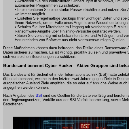
• Aktivieren Sie den kontrollierten Ordnerzugriff in Windows, um wich
autorisierten Programmen zu schützen.
• Implementieren Sie eine starke Passwortrichtlinie und nutzen Sie Z
wo immer möglich.
• Erstellen Sie regelmäßige Backups Ihrer wichtigen Daten und spei
Ihrem Netzwerk, um im Falle eines Angriffs eine Wiederherstellung 
• Schulen Sie Ihre Mitarbeiter im Umgang mit verdächtigen E-Mails 
Ransomware-Angriffe über Phishing-Versuche gestartet werden.
• Seien Sie vorsichtig mit unbekannten Links und Anhängen, und ve
Herunterladen von Software aus nicht vertrauenswürdigen Quellen.
Diese Maßnahmen können dazu beitragen, das Risiko eines Ransomware-Ang
Daten sicherer zu machen. Es ist wichtig, proaktiv zu sein und präventive
sich vor solchen Bedrohungen zu schützen.
Bundesamt benennt Cyber-Hacker --Aktive Gruppen sind beka
Das Bundesamt für Sicherheit in der Informationstechnik (BSI) hatte zuletz
öffentlich benannt, welche in den letzten zwei Jahren gegen Ziele in Deutsc
europäischen Ausland Ziele angriffen, die so oder auf ähnliche Weise auch 
angegriffen werden können.
Nach Angaben des
BSI
sind die Quellen für die Liste vielfältig und berufen 
den Regierungsnetzen, Vorfälle aus der BSI-Vorfallsbearbeitung, sowie Me
Betroffenen.