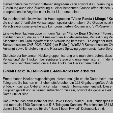
Insbesondere bei fortgeschrittenen Angreifern kann sowohl die Erkennung e
Zuordnung auch eine Zuordnung zu einer benannten Gruppe offen bleiben, w
entsprechenden Angriffe nicht in der Liste erscheinen.
So tauchen beispielsweise die Hackergruppen
"Vixen Panda / Mirage / K
die sich auf öffentliche Verwaltungen spezialisiert haben. Die Gruppe nutzt
Verschleierungsnetzwerke aus kompromittierten Routern und VPN-Servern.
Eine weitere Hackergruppe mit dem Namen
"Fancy Bear / Sofacy / Forest
Institutionen an, die sich mit Auswärtigen Angelegenheiten, Verteidigung Ver
Sicherheit und Ordnung/öffentliche Verwaltung befassen. Die Angreifer nutz
Schwachstellen CVE-2023-23397 (per E-Mail), WinRAR-Schwachstellen CVE
Anhang) sowie Bruteforcing und Passwort-Spraying gegen erreichbare Serv
Die Liste der bekannten Hackergruppen ist lang und man sieht sofort, dass 
Verwaltung" den Hackern bei zentraler Steuerung unterlegen ist. ist. In der
Rechnern Sachbearbeiter, die auf die Tricks der Hacker hereinfallen.
E-Mail Hack: 361 Millionen E-Mail-Adressen erbeutet
Erneut haben Hacker zugeschlagen, dieses mal gibt es die Daten beim Ins
Telegram. So hat nun ein Sicherheitsforscher ein 122 Gigabyte großes Arch
entdeckt, das aus Cyberattacken stammende Informationen enthält. Diese 
Gruppen geteilt und scheinen authentisch zu sein, obwohl die genaue Herku
Daten unklar sind.
Das Archiv, das dem Betreiber von Have I Been Pwned (HIBP) zugespielt 
und mehr als 1700 Dateien aus 518 Telegram-Kanälen. Es beinhaltet 361 Mi
denen 151 Millionen neu für die "Have I been Pwned" Datenbank sind.