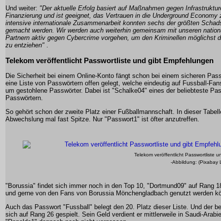
Und weiter:
"Der aktuelle Erfolg basiert auf Maßnahmen gegen Infrastruktu
Finanzierung und ist geeignet, das Vertrauen in die Underground Economy 
intensive internationale Zusammenarbeit konnten sechs der größten Schad
gemacht werden. Wir werden auch weiterhin gemeinsam mit unseren nationa
Partnern aktiv gegen Cybercrime vorgehen, um den Kriminellen möglichst d
zu entziehen"
.
Telekom veröffentlicht Passwortliste und gibt Empfehlungen
Die Sicherheit bei einem Online-Konto fängt schon bei einem sicheren Pas
eine Liste von Passwörtern offen gelegt, welche eindeutig auf Fussball-Fan
um gestohlene Passwörter. Dabei ist "Schalke04" eines der beliebteste Pa
Passwörtern.
So gehört schon der zweite Platz einer Fußballmannschaft. In dieser Tabell
Abwechslung mal fast Spitze. Nur "Passwort1" ist öfter anzutreffen.
Telekom veröffentlicht Passwortliste 
-Abbildung: (Pixabay 
"Borussia" findet sich immer noch in den Top 10, "Dortmund09" auf Rang 1
und gerne von den Fans von Borussia Mönchengladbach genutzt werden kö
Auch das Passwort "Fussball" belegt den 20. Platz dieser Liste. Und der be
sich auf Rang 26 gespielt. Sein Geld verdient er mittlerweile in Saudi-Ara