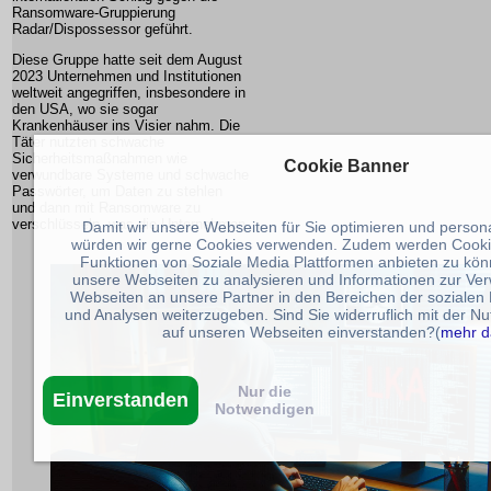
Ransomware-Gruppierung
Radar/Dispossessor geführt.
Diese Gruppe hatte seit dem August
2023 Unternehmen und Institutionen
weltweit angegriffen, insbesondere in
den USA, wo sie sogar
Krankenhäuser ins Visier nahm. Die
Täter nutzten schwache
Sicherheitsmaßnahmen wie
Cookie Banner
verwundbare Systeme und schwache
Passwörter, um Daten zu stehlen
und dann mit Ransomware zu
verschlüsseln, was die Unternehmen
Damit wir unsere Webseiten für Sie optimieren und person
würden wir gerne Cookies verwenden. Zudem werden Cooki
Funktionen von Soziale Media Plattformen anbieten zu könn
unsere Webseiten zu analysieren und Informationen zur V
Webseiten an unsere Partner in den Bereichen der sozialen
und Analysen weiterzugeben. Sind Sie widerruflich mit der N
auf unseren Webseiten einverstanden?(
mehr d
Nur die
Einverstanden
Notwendigen