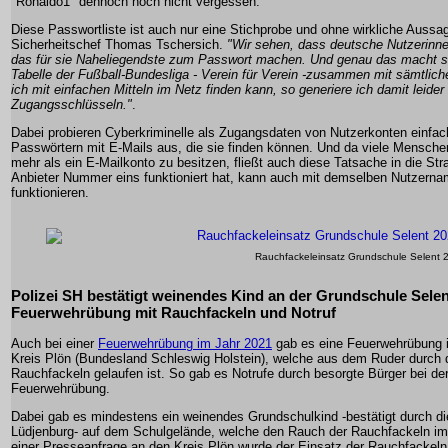
"Ronaldo1" dennoch noch nicht vergessen.
Diese Passwortliste ist auch nur eine Stichprobe und ohne wirkliche Aussa
Sicherheitschef Thomas Tschersich.
"Wir sehen, dass deutsche Nutzerinnen
das für sie Naheliegendste zum Passwort machen. Und genau das macht s
Tabelle der Fußball-Bundesliga - Verein für Verein -zusammen mit sämtlich
ich mit einfachen Mitteln im Netz finden kann, so generiere ich damit leid
Zugangsschlüsseln."
.
Dabei probieren Cyberkriminelle als Zugangsdaten von Nutzerkonten einfac
Passwörtern mit E-Mails aus, die sie finden können. Und da viele Mensch
mehr als ein E-Mailkonto zu besitzen, fließt auch diese Tatsache in die Str
Anbieter Nummer eins funktioniert hat, kann auch mit demselben Nutzerna
funktionieren.
Rauchfackeleinsatz Grundschule Selent
Polizei SH bestätigt weinendes Kind an der Grundschule Selen
Feuerwehrübung mit Rauchfackeln und Notruf
Auch bei einer
Feuerwehrübung im Jahr 2021
gab es eine Feuerwehrübung i
Kreis Plön (Bundesland Schleswig Holstein), welche aus dem Ruder durch 
Rauchfackeln gelaufen ist. So gab es Notrufe durch besorgte Bürger bei de
Feuerwehrübung.
Dabei gab es mindestens ein weinendes Grundschulkind -bestätigt durch die
Lüdjenburg- auf dem Schulgelände, welche den Rauch der Rauchfackeln im
einer Presseanfrage an den Kreis Plön wurde der Einsatz der Rauchfackel