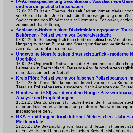
IP-Adressspeicherung beschlossen: Was das neue Gesetz
und warum jetzt alle hinschauen
22.04.26 Es ist ein Thema, das seit Jahren immer wieder hoc
vor Gericht landet. Jetzt macht die Bundesregierung den näch
Speicherung von IP-Adressen soll kommen. Schlanker, gezielte
zumindest die Hoffnung. ...
Schleswig-Holstein plant Diskriminierungsgesetz
: Toure
Behörden - Polizei warnt vor Generalverdacht
09.04.26 In Schleswig-Holstein steht ein politisches Vorhabe
Umgang zwischen Bürger und Staat grundlegend verändern kön
Aminata Touré plant ein neues ...
Ungewollte Notrufe gehen drastisch zurück - moderne N
Überblick
16.02.26 Ungewollte Notrufe aus der Hosentasche galten lang
Leitstellen in Deutschland. Tausende Anrufe blockierten täglic
ohne dass ein echter Notfall ...
Kreis Plön: Polizei warnt vor falschen Polizeibeamten i
18.12.25 Im Kreis Plön kommt es derzeit vermehrt zu Betrugs
Täter als
Polizeibeamte
ausgeben. Nach Angaben der Polizeidir
Bundesamt (BSI) warnt vor dem Google-Passwortmanager
Analyse und Empfehlungen
15.12.25 Das Bundesamt für Sicherheit in der Informationste
einer umfassenden Untersuchung mehrere Passwortmanager a
insbesondere den ...
BKA-Ermittlungen durch Internet-Meldestellen - Jahres
Meldeportale
27.10.25 Die Bekämpfung von Hass und Hetze im Internet ist i
einem zentralen Thema der deutschen Sicherheitsbehörden g