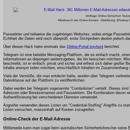
Umfrage Online-Sicherheit: Nut
Missbrauch der Online-Konten --Abbildung: (Pixabay 
Passwörter und teilweise die zugehörigen Websites, wobei einige Passwörter
Echtheit der Daten wird noch überprüft, erste Stichproben deuten jedoch dar
Über diesen Hack hatte erstmals das
Online-Portal troyhunt
berichtet.
Telegram ist eine beliebte Messaging-Plattform, die es einfach macht, eine
Informationen an diejenigen weiterzugeben, die ihn besuchen möchten. Wi
beschreibt, ist er einfach, privat und sicher und erfreut sich daher großer Be
Inhalte anonym teilen möchten, einschließlich Inhalten im Zusammenhang 
Viele der Verstöße, die man entdeckt hatte, wurden über Telegram verbreitet
Datenklasse auf der Plattform zu veröffentlichen.
Dabei werden bei Telegram sogenannte "Combolisten" verteilt. Dieses sind
Adressen oder Benutzernamen und Passwörtern. Die Kombination davon wird
Authentifizierung bei verschiedenen Diensten verwendet.
Angreifer verwenden dieses Listen um "Credential-Stuffing"-Angriffe zu start
Listen versuchen, massenhaft auf Konten zuzugreifen.
Online-Check der E-Mail Adresse
Mittlerweile kann man sogar beim australischen Sicherheitsforscher seine E