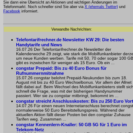
Sie dann eine Übersicht an Aktionen und wichtigen Änderungen im
Telefonmarkt. Noch schneller sind Sie aber via
X (ehemals Twitter)
und
Facebook
informiert.
Verwandte Nachrichten:
Telefontarifrechner.de Newsletter KW 29: Die besten
Handytarife und News
16.07.26 Der Telefontarifrechner.de Newsletter der
Kalenderwoche 29 zeigt, wie stark die Mobilfunkanbieter derze
um neue Kunden werben. Tarife mit 50, 70 oder sogar 100 G
gibt es inzwischen für weniger als 15 Euro. Ob ein ...
congstar Prepaid: Bis zu 40 Euro Bonus für
Rufnummernmitnahme
15.07.26 congstar belohnt Prepaid-Neukunden bis zum 18.
August mit bis zu 40 Euro Wechselbonus. Vor allem der Allnet
fällt dabei auf. Beim Wechsel des Mobilfunkanbieters stellt sic
schnell die Frage, was mit der bisherigen Handynummer
passiert. Wer sie zu congstar mitbringt, bekommt im ...
congstar streicht Anschlusskosten: Bis zu 250 Euro Vort
14.07.26 Für einen neuen Internetanschluss berechnet congs
normalerweise 50 Euro Bereitstellungspreis. Während der
aktuellen Aktion fällt dieser Posten bei den congstar Zuhause
Tarifen weg. Zusammen ...
congstar Kennenlern-Knaller: 50 GB 5G für 1 Euro im
Telekom-Netz