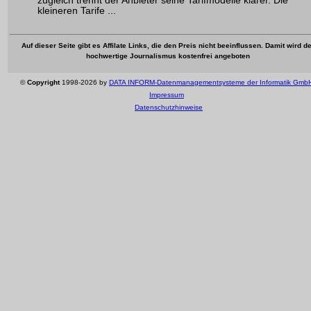
zugleich trennt der Anbieter seine Tarifmodelle klarer. Die
kleineren Tarife ...
Auf dieser Seite gibt es Affilate Links, die den Preis nicht beeinflussen. Damit wird de
hochwertige Journalismus kostenfrei angeboten
©
Copyright
1998-2026 by
DATA INFORM-Datenmanagementsysteme der Informatik Gmb
Impressum
Datenschutzhinweise