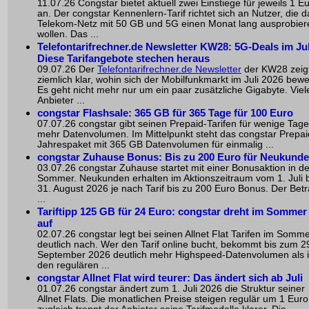
11.07.26 Congstar bietet aktuell zwei Einstiege für jeweils 1 E
an. Der congstar Kennenlern-Tarif richtet sich an Nutzer, die d
Telekom-Netz mit 50 GB und 5G einen Monat lang ausprobier
wollen. Das ...
Telefontarifrechner.de Newsletter KW28: 5G-Deals im Juli
Diese Tarifangebote stechen heraus
09.07.26 Der
Telefontarifrechner.de Newsletter
der KW28 zeig
ziemlich klar, wohin sich der Mobilfunkmarkt im Juli 2026 bewe
Es geht nicht mehr nur um ein paar zusätzliche Gigabyte. Viel
Anbieter ...
congstar Flashsale: 365 GB für 365 Tage für 100 Euro
07.07.26 congstar gibt seinen Prepaid-Tarifen für wenige Tage
mehr Datenvolumen. Im Mittelpunkt steht das congstar Prepai
Jahrespaket mit 365 GB Datenvolumen für einmalig ...
congstar Zuhause Bonus: Bis zu 200 Euro für Neukund
03.07.26 congstar Zuhause startet mit einer Bonusaktion in d
Sommer. Neukunden erhalten im Aktionszeitraum vom 1. Juli b
31. August 2026 je nach Tarif bis zu 200 Euro Bonus. Der Bet
...
Tariftipp 125 GB für 24 Euro: congstar dreht im Sommer
auf
02.07.26 congstar legt bei seinen Allnet Flat Tarifen im Somm
deutlich nach. Wer den Tarif online bucht, bekommt bis zum 2
September 2026 deutlich mehr Highspeed-Datenvolumen als 
den regulären ...
congstar Allnet Flat wird teurer: Das ändert sich ab Juli
01.07.26 congstar ändert zum 1. Juli 2026 die Struktur seiner
Allnet Flats. Die monatlichen Preise steigen regulär um 1 Euro