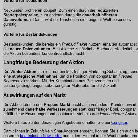
Vorteile für Neukunden
Neukunden profitieren doppelt: Zum einen durch die
reduzierten
Starterpaketpreise
, zum anderen durch die
dauerhaft höheren
Datenvolumen
. Damit wird der Einstieg in die congstar Welt besonders
günstig.
Vorteile für Bestandskunden
Bestandskunden, die bereits ein
Prepaid Paket
nutzen, erhalten automatis
die
neuen Datenvolumen
. Es ist keine zusätzliche Buchung erforderlich, 
die Aktion besonders kundenfreundlich macht.
Langfristige Bedeutung der Aktion
Die
Winter Aktion
ist nicht nur ein kurzfristiger Marketing-Schachzug, son
eine
strategische Maßnahme
, um die Position von congstar im
Prepaid
Segment
zu stärken. Mit der Kombination aus
Preisvorteilen
und
Leistungssteigerungen
setzt congstar Maßstäbe für die Zukunft.
Auswirkungen auf den Markt
Die Aktion könnte den
Prepaid Markt
nachhaltig verändern. Kunden erwart
zunehmend
dauerhafte Verbesserungen
statt kurzfristiger Boni. congstar
erfüllt diese Erwartungen und positioniert sich als
kundenorientierter Anbiet
Weitere Infos zu den derzeitigen Angeboten erhalten Sie bei
Congstar
.
Damit Ihnen in Zukunft kein Spar-Angebot entgeht, können Sie sich auch b
unserem
kostenlosen Newsletter
anmelden. Einmal in der Woche bekomm