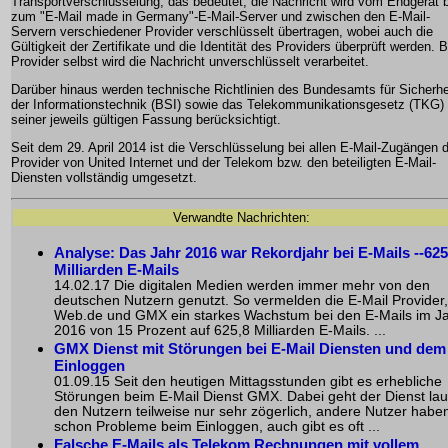
Transportverschlüsselung, das bedeutet, die Nachricht wird vom Endgerät 
zum "E-Mail made in Germany"-E-Mail-Server und zwischen den E-Mail-
Servern verschiedener Provider verschlüsselt übertragen, wobei auch die
Gültigkeit der Zertifikate und die Identität des Providers überprüft werden. 
Provider selbst wird die Nachricht unverschlüsselt verarbeitet.
Darüber hinaus werden technische Richtlinien des Bundesamts für Sicherhei
der Informationstechnik (BSI) sowie das Telekommunikationsgesetz (TKG) 
seiner jeweils gültigen Fassung berücksichtigt.
Seit dem 29. April 2014 ist die Verschlüsselung bei allen E-Mail-Zugängen 
Provider von United Internet und der Telekom bzw. den beteiligten E-Mail-
Diensten vollständig umgesetzt.
Verwandte Nachrichten:
Analyse: Das Jahr 2016 war Rekordjahr bei E-Mails --625
Milliarden E-Mails
14.02.17 Die digitalen Medien werden immer mehr von den
deutschen Nutzern genutzt. So vermelden die E-Mail Provider,
Web.de und GMX ein starkes Wachstum bei den E-Mails im J
2016 von 15 Prozent auf 625,8 Milliarden E-Mails. ...
GMX Dienst mit Störungen bei E-Mail Diensten und dem
Einloggen
01.09.15 Seit den heutigen Mittagsstunden gibt es erhebliche
Störungen beim E-Mail Dienst GMX. Dabei geht der Dienst lau
den Nutzern teilweise nur sehr zögerlich, andere Nutzer habe
schon Probleme beim Einloggen, auch gibt es oft ...
Falsche E-Mails als Telekom Rechnungen mit vollem