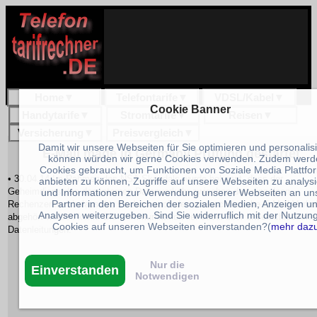
Home
▼
Telefontarife
▼
VDSL/Kabel
▼
Cookie Banner
Handytarife
▼
Stromtarife
▼
Reisen
▼
Versicherung
▼
Preisvergleich
▼
Damit wir unsere Webseiten für Sie optimieren und personalis
E-Mail made in Germany Prüfung gestartet
können würden wir gerne Cookies verwenden. Zudem werd
Cookies gebraucht, um Funktionen von Soziale Media Plattfo
• 30.04.14 Im Rahmen des NSA Skandals wurde bekannt, dass der
anbieten zu können, Zugriffe auf unsere Webseiten zu analys
Geheimdienstden den internen Datenverkehr zwischen den einzelnen
und Informationen zur Verwendung unserer Webseiten an un
Partner in den Bereichen der sozialen Medien, Anzeigen u
Rechenzentren belauscht, so dass auch der unverschlüsselte E-Mail Verke
Analysen weiterzugeben. Sind Sie widerruflich mit der Nutzun
abgehört werden kann. Die Kommunikation lief dabei über unverschlüsselte
Cookies auf unseren Webseiten einverstanden?(
mehr daz
Datenleitungen.
Nur die
Einverstanden
Notwendigen