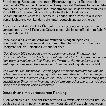
Brandenburg. So ist laut den ersten Einschätzungen von Reporter ohne
Grenzen die Wahrscheinlichkeit von Übergriffen auf Medienschaffende dabe
recht hoch. Auf der Rangliste der Pressefreiheit ist Deutschland zwar von P
21 auf Platz 10 geklettert. Allerdings legte Deutschland bei der
Gesamtpunktzahl kaum zu. Dieses Plus erklärt sich einerseits aus einer
Verschlechterung von Ländern, die hinter Deutschland zurückfielen.
Andererseits ist die Zahl der Übergriffe zurückgegangen. So gab es im
vergangenen Jahr 41 Fälle von Gewalt gegen Medienschaffende. Im Jahr 2
lag die Zahl bei 103.
Dabei fand die Hälfte der Attacken während Kundgebungen von
Verschwörungstheoretikern oder extremen Rechten statt. Dazu kommen
Übergriffe bei Pro-Palästina-Demonstrationen.
"Seit Beginn 2024 beobachteten wir zudem ein neues Phänomen der
Pressefeindlichkeit: Bei den Bauernprotesten blockierten Landwirtinnen und
Landwirte in mindestens fünf Fällen mit Traktoren die Auslieferung von
Zeitungen in mehreren Bundesländern."
, so die Stellungnahme von RSF.
Und weiter:
"Die anhaltende Gewalt gegen Wahlberichterstattende und die
schlechter werdenden Bedingungen für eine freie Berichterstattung zeigen, 
bedroht die Pressefreiheit weltweit ist. Dabei ist sie die Voraussetzung für 
unabhängige Bilden einer Meinung und informierte politische Entscheidunge
Ohne Pressefreiheit keine Demokratie!"
.
Deutschland mit verbesserten Ranking
Auch wenn sich die Lage der Pressefreiheit weltweit verschlechtert hat, so 
Deutschland ist im neuen Ranking von Platz 21 auf Platz zehn gestiegen.