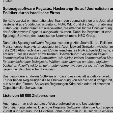
stellte.
Spionagesoftware Pegasus: Hackerangriffe auf Journalisten u
Politiker durch Israelische Firma
So hatte zuletzt ein internationales Team von Journalistinnen und Journalis
bestehend aus Süddeutsche Zeitung, NDR, WDR und die Zeit, monatelang
Listen von Telefonnummern ausgewertet, die offenbar für die Überwachung 
der Spähsoftware Pegasus ausgewählt wurden. Dabei ist Pegasus ist eine
Spionage Software des israelischen Unternehmens NSO Group.
Durch die Spionagesoftware Pegasus werden gezielt Journalisten, Politiker
Menschenrechtsaktivisten ausspioniert. Auch Edward Snowden, welcher im
Jahr 2013 Abhörtechniken des US-Geheimdienstes NSA aufgedeckt hatte, i
entsetzt über das Ausmaß weltweiten Überwachung:
"Wir dulden keinen
kommerziellen Markt für Atomwaffen, wir dulden keinen kommerziellen Mar
für chemische oder biologische Waffen, aber wenn es um diese digitalen
boshaften Angriffsvektoren geht, unternehmen wir rein gar nichts"
, so Sno
gegenüber dem britischen Guardian.
Das besondere an dieser Software ist, dass diese gezielt angeboten wird.
Früher haben Regierungen diese Überwachung von Menschen durchgeführt
nun sind des Firmen. So wollen Regierungen Kriminelle oder unliebsamen
Oppositionelle überwachen.
Liste von 50 000 Zielpersonen
Auch spart man sich auf diese Weise aufwendige und kostspielige
Durchsuchungsbefehle. Durch die Pegasus Software haben die Auftraggebe
Zugriff auf Kameras und Mikrofone, ohne dass man in Häuser der Zielpers