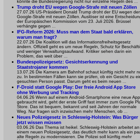
könnte die Bundesregierung nicht nur einzelne Regeln des ...
Trump droht EU wegen Google-Strafe mit neuen Zöllen
27.07.26 US-Präsident Donald Trump droht der EU wegen der
Google-Strafe mit neuen Zöllen. Auslöser ist eine Entscheidun
der Europäischen Kommission vom 23. Juli 2026. Brüssel
verhängte gegen ...
IFG-Reform 2026: Muss man dem Staat bald erklären,
warum man fragt?
22.07.26 Die Koalition will das Informationsfreiheitsgesetz
ändern. Offiziell geht es um neue Regeln, Schutz für Beschäfti
und weniger Verwaltungsaufwand. Kritiker sehen darin ein
Problem, das weit über ...
Bundespolizeigesetz: Gesichtserkennung und
Staatstrojaner kommen
13.07.26 Die Kamera am Bahnhof schaut künftig nicht mehr n
zu. In bestimmten Fällen kann sie prüfen, ob ein Gesicht zu ei
gesuchten Person passt. Darum geht es beim neuen ...
F-Droid statt Google Play: Der freie Android App Store
ohne Werbung und Tracking
04.06.26 Wenn auf einem Android-Smartphone eine neue App
gebraucht wird, geht der erste Griff fast immer zum Google Pl
Store. Das ist bequem, bekannt und seit Jahren der normale
Weg. Nur fragen sich inzwischen mehr Menschen, ob ...
Neues Polizeigesetz in Schleswig-Holstein: Was Bürger
jetzt wissen müssen
03.06.26 Das Thema ist heikel. Schleswig-Holstein arbeitet an
einem neuen Polizeigesetz, das deutlich mehr kann als ein pa
alte Regeln zu modernisieren. Die Polizei soll künftig mehr