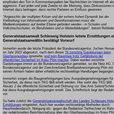
empfinden den Ton in Kommentarspalten bei Nachrichten im Internet oft al
aggressiv. Fast jeder und jede Zweite ist der Meinung, dass Diskussionen 
Internet dazu beitragen, dass rechte Parteien an Einfluss gewinnen.
"Angesichts der multiplen Krisen und der extrem hohen Dynamik bei der
Verbreitung von Informationen und Desinformationen muss die
Medienkompetenz auf breiter Ebene gefördert werden - in Schulen und
Volkshochschulen, im Berufsleben und in Weiterbildungen"
, betont Rohlede
Generalstaatsanwalt Schleswig Holstein leitete Ermittlungen ei
Generalstaatsanwältin bestätigt Vorwurf
Immerhin wurde der letzte Präsident der Bundesnetzagentur, Jochen Homa
im Jahr 2022 abgesetzt, nach dem dieser
76 zerstörte Gasleitungen beim
Glasfaserausbau
ignorierte,
und kein Baustopp trotz Gefährdung der
öffentlichen Sicherheit im Kreis Plön machte
. Dabei wurden zerstörte
Gasleitungen immer an die Bundesnetzagentur gemeldet, so die Netz AG. 
Bundesnetzagentur und der Zweckverband Breitbandversorgerung Plön mit
seinen Ämtern haben daher erhebliche rechtswidrige Handlungen begangen
Immerhin sorgen die Baugenehmigungen bzw. Ausgrabegenehmigungen für
Sicherheit, da diese nach TKG §68 erteilt werden. Hier sieht das TKG §68
Absatz 2 die öffentliche Sicherheit und Ordnung vor. Das Amt Selent/Schl
hat diese Ausgrabegenehmigungen erteilt. Das Schriftstück liegt der Redak
vor.
So hatte zuletzt die
Generalstaatsanwaltschaft des Landes Schleswig Hols
Ermittlungen
eingeleitet. Auch hier wurden rechtswidrige Methoden durch
Hausfriedensbruch, Nötigung etc. gegen die Redaktion Tarifrechner im Ra
der redaktionellen Berichterstattung über den Glasfaserausbau im Kreis Pl