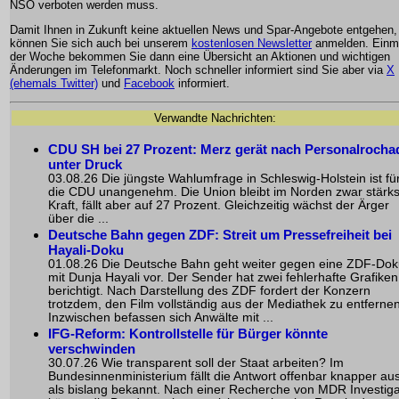
NSO verboten werden muss.
Damit Ihnen in Zukunft keine aktuellen News und Spar-Angebote entgehen,
können Sie sich auch bei unserem
kostenlosen Newsletter
anmelden. Einma
der Woche bekommen Sie dann eine Übersicht an Aktionen und wichtigen
Änderungen im Telefonmarkt. Noch schneller informiert sind Sie aber via
X
(ehemals Twitter)
und
Facebook
informiert.
Verwandte Nachrichten:
CDU SH bei 27 Prozent: Merz gerät nach Personalrocha
unter Druck
03.08.26 Die jüngste Wahlumfrage in Schleswig-Holstein ist fü
die CDU unangenehm. Die Union bleibt im Norden zwar stärks
Kraft, fällt aber auf 27 Prozent. Gleichzeitig wächst der Ärger
über die ...
Deutsche Bahn gegen ZDF: Streit um Pressefreiheit bei
Hayali-Doku
01.08.26 Die Deutsche Bahn geht weiter gegen eine ZDF-Do
mit Dunja Hayali vor. Der Sender hat zwei fehlerhafte Grafiken
berichtigt. Nach Darstellung des ZDF fordert der Konzern
trotzdem, den Film vollständig aus der Mediathek zu entfernen
Inzwischen befassen sich Anwälte mit ...
IFG-Reform: Kontrollstelle für Bürger könnte
verschwinden
30.07.26 Wie transparent soll der Staat arbeiten? Im
Bundesinnenministerium fällt die Antwort offenbar knapper au
als bislang bekannt. Nach einer Recherche von MDR Investiga