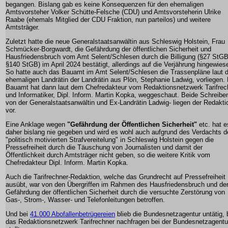
begangen. Bislang gab es keine Konsequenzen für den ehemaligen
Amtsvorsteher Volker Schütte-Felsche (CDU) und Amtsvorsteherin Ulrike
Raabe (ehemals Mitglied der CDU Fraktion, nun parteilos) und weitere
Amtsträger.
Zuletzt hatte die neue Generalstaatsanwältin aus Schleswig Holstein, Frau
Schmücker-Borgwardt, die Gefährdung der öffentlichen Sicherheit und
Hausfriedensbruch vom Amt Selent/Schlesen durch die Billigung (§27 StGB
§140 StGB) im April 2024 bestätigt, allerdings auf die Verjährung hingewies
So hatte auch das Bauamt im Amt Selent/Schlesen die Trassenpläne laut d
ehemaligen Landrätin der Landrätin aus Plön, Stephanie Ladwig, vorliegen.
Bauamt hat dann laut dem Chefredakteur vom Redaktionsnetzwerk Tarifrec
und Informatiker, Dipl. Inform. Martin Kopka, weggeschaut. Beide Schreiben
von der Generalstaatsanwältin und Ex-Landrätin Ladwig- liegen der Redakti
vor.
Eine Anklage wegen
"Gefährdung der Öffentlichen Sicherheit"
etc. hat e
daher bislang nie gegeben und wird es wohl auch aufgrund des Verdachts d
"politisch motivierten Strafvereitelung" in Schleswig Holstein gegen die
Pressefreiheit durch die Täuschung von Journalisten und damit der
Öffentlichkeit durch Amtsträger nicht geben, so die weitere Kritik vom
Chefredakteur Dipl. Inform. Martin Kopka.
Auch die Tarifrechner-Redaktion, welche das Grundrecht auf Pressefreiheit
ausübt, war von den Übergriffen im Rahmen des Hausfriedensbruch und de
Gefährdung der öffentlichen Sicherheit durch die versuchte Zerstörung von
Gas-, Strom-, Wasser- und Telefonleitungen betroffen.
Und bei
41.000 Abofallenbetrügereien
blieb die Bundesnetzagentur untätig, 
das Redaktionsnetzwerk Tarifrechner nachfragen bei der Bundesnetzagentu