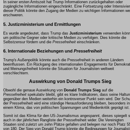
In seiner ersten Amtszeit hat Trump Informationen zurückgehalten oder
zugängliche Informationen eingeschränkt. Eine Fortsetzung oder Intensivie
dieser Politik könnte den Zugang der Medien zu wichtigen Informationen we
erschweren.
5. Justizministerium und Ermittlungen
Es wurde angedeutet, dass Trump das
Justizministerium
verwenden könn
um politische Gegner oder kritische Medien zu verfolgen. Dies könnte die
Selbstzensur fördern und die
Pressefreiheit
einschränken.
6. Internationale Beziehungen und
Pressefreiheit
Trump's Außenpolitik könnte auch die Pressefreiheit in anderen Ländern
beeinflussen. Ein Rückgang des internationalen Engagements für Demokrat
und Meinungsfreiheit könnte die Situation für Journalisten weltweit
verschlechtern.
Auswirkung von Donald Trumps Sieg
Obwohl die genaue Auswirkung von
Donald Trumps Sieg
auf die
Pressefreiheit
spekulativ bleibt, gibt es klare Indikatoren, dass seine Haltu
gegenüber den Medien weiterhin ein kontroverser Punkt sein wird. Der Sch
der Pressefreiheit wird eine ständige Herausforderung bleiben, besonders in
einem Klima, das von politischen Spannungen und Medienkritik geprägt ist.
Somit ist das Klima für den US-Journalismus angespannt, dieses spiegelt 
auch in der jährlichen Rangliste der Pressefreiheit wider. Die Vereinigten
Staaten sind zuletzt um zehn Plätze gefallen und belegen nur noch Platz 5
von 180. Der Sieg von Donald Trump könnte die Bedingungen für Journalis