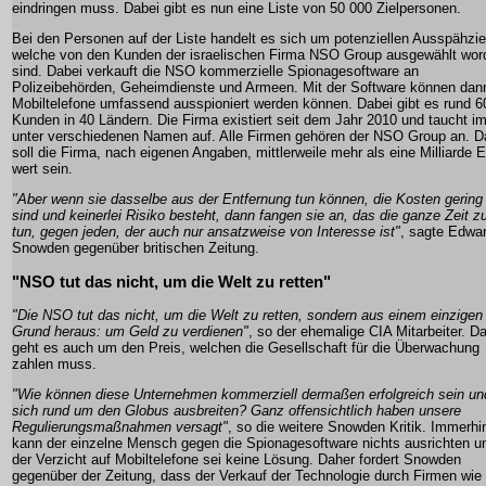
eindringen muss. Dabei gibt es nun eine Liste von 50 000 Zielpersonen.
Bei den Personen auf der Liste handelt es sich um potenziellen Ausspähzie
welche von den Kunden der israelischen Firma NSO Group ausgewählt wor
sind. Dabei verkauft die NSO kommerzielle Spionagesoftware an
Polizeibehörden, Geheimdienste und Armeen. Mit der Software können dan
Mobiltelefone umfassend ausspioniert werden können. Dabei gibt es rund 6
Kunden in 40 Ländern. Die Firma existiert seit dem Jahr 2010 und taucht i
unter verschiedenen Namen auf. Alle Firmen gehören der NSO Group an. D
soll die Firma, nach eigenen Angaben, mittlerweile mehr als eine Milliarde 
wert sein.
"Aber wenn sie dasselbe aus der Entfernung tun können, die Kosten gering
sind und keinerlei Risiko besteht, dann fangen sie an, das die ganze Zeit z
tun, gegen jeden, der auch nur ansatzweise von Interesse ist"
, sagte Edwa
Snowden gegenüber britischen Zeitung.
"NSO tut das nicht, um die Welt zu retten"
"Die NSO tut das nicht, um die Welt zu retten, sondern aus einem einzigen
Grund heraus: um Geld zu verdienen"
, so der ehemalige CIA Mitarbeiter. D
geht es auch um den Preis, welchen die Gesellschaft für die Überwachung
zahlen muss.
"Wie können diese Unternehmen kommerziell dermaßen erfolgreich sein un
sich rund um den Globus ausbreiten? Ganz offensichtlich haben unsere
Regulierungsmaßnahmen versagt"
, so die weitere Snowden Kritik. Immerhi
kann der einzelne Mensch gegen die Spionagesoftware nichts ausrichten u
der Verzicht auf Mobiltelefone sei keine Lösung. Daher fordert Snowden
gegenüber der Zeitung, dass der Verkauf der Technologie durch Firmen wie