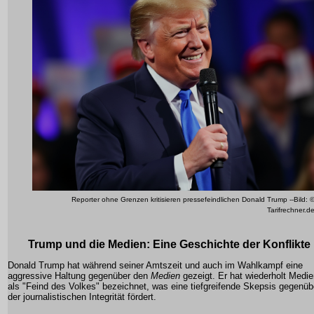
Reporter ohne Grenzen kritisieren pressefeindlichen Donald Trump --Bild: 
Tarifrechner.d
Trump und die Medien: Eine Geschichte der Konflikte
Donald Trump hat während seiner Amtszeit und auch im Wahlkampf eine
aggressive Haltung gegenüber den
Medien
gezeigt. Er hat wiederholt
Medie
als "Feind des Volkes" bezeichnet, was eine tiefgreifende Skepsis gegenüb
der journalistischen Integrität fördert.