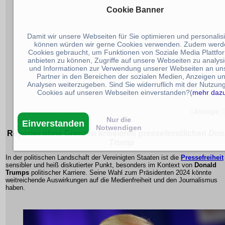
Cookie Banner
Damit wir unsere Webseiten für Sie optimieren und personalis
können würden wir gerne Cookies verwenden. Zudem werd
Cookies gebraucht, um Funktionen von Soziale Media Plattfo
anbieten zu können, Zugriffe auf unsere Webseiten zu analys
und Informationen zur Verwendung unserer Webseiten an un
Partner in den Bereichen der sozialen Medien, Anzeigen u
Analysen weiterzugeben. Sind Sie widerruflich mit der Nutzun
Cookies auf unseren Webseiten einverstanden?(
mehr daz
Nur die
Einverstanden
Notwendigen
Reporter ohne Grenzen
kritisieren pressefeindlichen
Don
Trump
In der politischen Landschaft der Vereinigten Staaten ist die
Pressefreiheit
sensibler und heiß diskutierter Punkt, besonders im Kontext von
Donald
Trumps
politischer Karriere. Seine Wahl zum Präsidenten 2024 könnte
weitreichende Auswirkungen auf die Medienfreiheit und den Journalismus
haben.