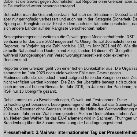
Dabei ist die Gewalt gegen Journalisten laut Reporter ohne Grenzen aber a
in Deutschland weiter besorgniserregend.
Betrachtet man die Gesamtpunktzahl, hat sich die Situation in Deutschland
aber nur geringfügig verbessert und auch nur in der Kategorie Sicherheit. D
Sprung auf Ranglistenplatz 10 ist zudem auch der Tatsache geschuldet, da
sich andere Länder auf der Rangliste verschlechtert haben.
Besorgniserregend ist weiterhin die Gewalt gegen Medienschaffende. RSF
verifizierte für das Jahr 2023 insgesamt 41 Übergriffe auf Journalistinnen u
Reporter. Im Vorjahr lag die Zahl noch bei 103, im Jahr 2021 bei 80. Wie die
aktuelle Nahaufnahme Deutschland zeigt, fanden 18 dieser 41 Übergriffe
während Kundgebungen von Verschwörungstheoretikern oder extremen
Rechten statt.
Reporter ohne Grenzen geht von einer hohen Dunkelziffer aus. Die Organis
sammelte im Jahr 2023 noch viele weitere Fälle von Gewalt gegen
Medienschaffende, die jedoch meist aufgrund fehlender Zeuginnen oder Ze
nicht verifiziert werden konnten. Die Zahl der Übergriffe bewegt sich zudem
noch immer auf hohem Niveau. Im Jahr 2019, im Jahr vor der Pandemie, ha
RSF nur 13 Übergriffe gezählt.
Dabei kommt es zu Beschimpfungen, Gewalt und Festnahmen. Diese
Entwicklung ist besonders besorgniserregend mit Blick auf das Superwahlj
2024, so Reporter ohne Grenzen. Mehr als die Hälfte der Weltbevölkerung w
in diesem Jahr an die Wahlurnen gebeten. Auch in Deutschland stehen Wa
an. Neben den Wahlen für das EU-Parlament wird in Sachsen, Thüringen u
Brandenburg über die Zusammensetzung der Landtage abgestimmt.
Pressefreiheit: 3.Mai war internationaler Tag der Pressefreiheit