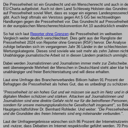
Die Pressefreiheit ist ein Grundrecht und ein Menschenrecht und auch in de
EU-Charta aufgelistet. Auch ist dem Land Schleswig Holstein das Grundrec
auf Pressefreiheit soviel Wert, dass es sogar ein eigenes Landespresserec
gibt. Auch liegt oftmals ein Verstoss gegen Art.5 GG bei rechtswidrigen
Handlungen gegen die Pressefreiheit vor. Das Grundrecht auf Pressefreiheit
in der europäischen Menschenrechtskonvention Art.10 ausdrücklich erwähn
So hat sich laut
Reporter ohne Grenzen
die Pressefreiheit im weltweiten
Vergleich weiter deutlich verschlechtert. Dies geht aus der Rangliste der
Pressefreiheit 2024 von Reporter ohne Grenzen (RSF) hervor. Der Analyse
zufolge befanden sich im vergangenen Jahr 36 Länder in der schlechtesten
Wertungskategorie. Dieses sind soviele wie seit mehr als zehn Jahren nicht
Unabhängige journalistische Arbeit ist in diesen Ländern praktisch unmöglic
Dabei werden Journalistinnen und Journalisten immer mehr zur Zielscheibe.
weit überwiegende Mehrheit der Menschen in Deutschland steht aber klar hi
unabhängiger und freier Berichterstattung und will diese erhalten.
Laut eine Umfrage des Branchenverbandes Bitkom halten 91 Prozent der
Befragtgen die Pressefreiheit als hohes Gut, das es unbedingt zu schützen g
"Pressefreiheit ist ein hohes Gut und wir müssen sie auch im Netz und in 
digitalen Medien schützen und stärken. Attacken auf Journalistinnen und
Journalisten sind eine direkte Gefahr nicht nur für die betroffenen Personen
sondern für unsere meinungspluralistische Gesellschaft insgesamt"
, so Bi
Hauptgeschäftsführer Dr. Bernhard Rohleder. Und weiter:
"Die Pressefreihei
und die Grundidee des freien Internets sind eng miteinander verbunden."
.
Laut der Umfrageergebnisse wünschen sich 86 Prozent der Internetnutzeri
und -nutzer, dass Debatten im Internet respektvoller geführt werden. 70 Pro